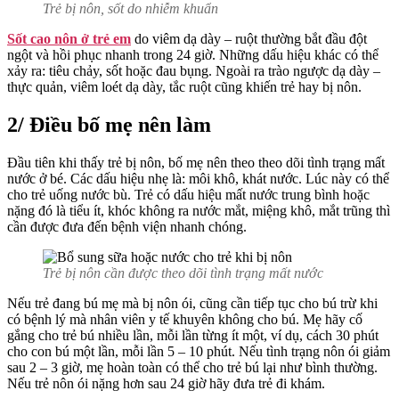
Trẻ bị nôn, sốt do nhiễm khuẩn
Sốt cao nôn ở trẻ em
do viêm dạ dày – ruột thường bắt đầu đột
ngột và hồi phục nhanh trong 24 giờ. Những dấu hiệu khác có thể
xảy ra: tiêu chảy, sốt hoặc đau bụng. Ngoài ra trào ngược dạ dày –
thực quản, viêm loét dạ dày, tắc ruột cũng khiến trẻ hay bị nôn.
2/ Điều bố mẹ nên làm
Đầu tiên khi thấy trẻ bị nôn, bố mẹ nên theo theo dõi tình trạng mất
nước ở bé. Các dấu hiệu nhẹ là: môi khô, khát nước. Lúc này có thể
cho trẻ uống nước bù. Trẻ có dấu hiệu mất nước trung bình hoặc
nặng đó là tiểu ít, khóc không ra nước mắt, miệng khô, mắt trũng thì
cần được đưa đến bệnh viện nhanh chóng.
Trẻ bị nôn cần được theo dõi tình trạng mất nước
Nếu trẻ đang bú mẹ mà bị nôn ói, cũng cần tiếp tục cho bú trừ khi
có bệnh lý mà nhân viên y tế khuyên không cho bú. Mẹ hãy cố
gắng cho trẻ bú nhiều lần, mỗi lần từng ít một, ví dụ, cách 30 phút
cho con bú một lần, mỗi lần 5 – 10 phút. Nếu tình trạng nôn ói giảm
sau 2 – 3 giờ, mẹ hoàn toàn có thể cho trẻ bú lại như bình thường.
Nếu trẻ nôn ói nặng hơn sau 24 giờ hãy đưa trẻ đi khám.