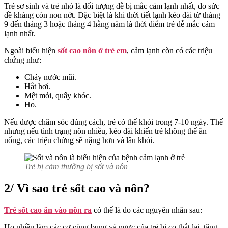
Trẻ sơ sinh và trẻ nhỏ là đối tượng dễ bị mắc cảm lạnh nhất, do sức
đề kháng còn non nớt. Đặc biệt là khi thời tiết lạnh kéo dài từ tháng
9 đến tháng 3 hoặc tháng 4 hằng năm là thời điểm trẻ dễ mắc cảm
lạnh nhất.
Ngoài biểu hiện
sốt cao nôn ở trẻ em
, cảm lạnh còn có các triệu
chứng như:
Chảy nước mũi.
Hắt hơi.
Mệt mỏi, quấy khóc.
Ho.
Nếu được chăm sóc đúng cách, trẻ có thể khỏi trong 7-10 ngày. Thế
nhưng nếu tình trạng nôn nhiều, kéo dài khiến trẻ không thể ăn
uống, các triệu chứng sẽ nặng hơn và lâu khỏi.
Trẻ bị cảm thường bị sốt và nôn
2/ Vì sao trẻ sốt cao và nôn?
Trẻ sốt cao ăn vào nôn ra
có thể là do các nguyên nhân sau:
Ho nhiều làm các cơ vùng bụng và ngực của trẻ bị co thắt lại, tăng