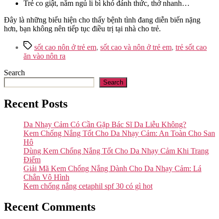
Trẻ co giật, nằm ngủ li bì khó đánh thức, thở nhanh…
Đây là những biểu hiện cho thấy bệnh tình đang diễn biến nặng
hơn, bạn không nên tiếp tục điều trị tại nhà cho trẻ.
Tags
sốt cao nôn ở trẻ em
,
sốt cao và nôn ở trẻ em
,
trẻ sốt cao
ăn vào nôn ra
Search
Search
Recent Posts
Da Nhạy Cảm Có Cần Gặp Bác Sĩ Da Liễu Không?
Kem Chống Nắng Tốt Cho Da Nhạy Cảm: An Toàn Cho San
Hô
Dùng Kem Chống Nắng Tốt Cho Da Nhạy Cảm Khi Trang
Điểm
Giải Mã Kem Chống Nắng Dành Cho Da Nhạy Cảm: Lá
Chắn Vô Hình
Kem chống nắng cetaphil spf 30 có gì hot
Recent Comments