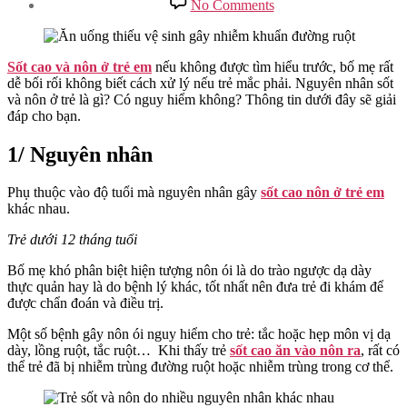
No Comments
Tìm
Hiểu
Về
Sốt
Sốt cao và nôn ở trẻ em
nếu không được tìm hiểu trước, bố mẹ rất
Cao
dễ bối rối không biết cách xử lý nếu trẻ mắc phải. Nguyên nhân sốt
Và
và nôn ở trẻ là gì? Có nguy hiểm không? Thông tin dưới đây sẽ giải
Nôn
đáp cho bạn.
Ở
Trẻ
1/ Nguyên nhân
Em
Phụ thuộc vào độ tuổi mà nguyên nhân gây
sốt cao nôn ở trẻ em
khác nhau.
Trẻ dưới 12 tháng tuổi
Bố mẹ khó phân biệt hiện tượng nôn ói là do trào ngược dạ dày
thực quản hay là do bệnh lý khác, tốt nhất nên đưa trẻ đi khám để
được chẩn đoán và điều trị.
Một số bệnh gây nôn ói nguy hiểm cho trẻ: tắc hoặc hẹp môn vị dạ
dày, lồng ruột, tắc ruột… Khi thấy trẻ
sốt cao ăn vào nôn ra
, rất có
thể trẻ đã bị nhiễm trùng đường ruột hoặc nhiễm trùng trong cơ thể.