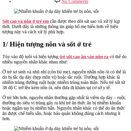
No Comments
Sốt
Cao
Và
Nôn
Sốt cao và nôn ở trẻ em
cần được theo dõi sát sao và xử lý kịp
Ở
thời. Dưới đây là những thông tin giúp bố mẹ hiểu hơn về hiện
Trẻ
tượng này và cách xử lý phù hợp.
Em
–
1/ Hiện tượng nôn và sốt ở trẻ
Những
Điều
Tùy vào độ tuổi và hiện tượng
trẻ sốt cao ăn vào nôn ra
có thể do
Cần
nhiều nguyên nhân khác nhau như:
Biết
Ở trẻ sơ sinh và nhũ nhi (còn bú mẹ), nguyên nhân nôn ói có thể là
do bị tắc dạ dày (hẹp môn vị) hoặc tắc ruột. Trường hợp khác là
nhiễm trùng đường ruột hoặc nhiễm trùng toàn thân. Nếu trẻ sốt từ
38 độ C trở lên kèm nôn ói, nên đưa đi khám tại cơ sở y tế.
Ở trẻ lớn hơn, nguyên nhân thường gặp nhất là viêm dạ dày – ruột,
thường do siêu vi trùng gây ra khi trẻ ăn thức ăn bị nhiễm khuẩn
hoặc ngậm tay bị nhiễm bẩn. Nguyên nhân khác có thể do ăn thức
ăn được chế biến sẵn, hoặc bảo quản không đúng cách nhưng ít
hơn.