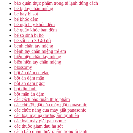
bảo quản thực phẩm trong tủ lạnh đúng cách
bé bị tay chân miệng
be hay bi sot
bé khóc đêm
bé ngủ hay khóc đêm
bé quấy khóc ban đêm
bé sơ sinh bị ho
bé sốt cao 39 40 độ
bẹnh chân tay miệng
bệnh tay chân miệng trẻ em
biểu hiện chân tay miệng
biểu hiện tay chân miệng
blossomy
bột ăn dặm cerelac
bột ăn dặm mặn
bột ăn dặm ngọt
bọt dịu lành
bột mặn ăn dặm
các cách bảo quản thực phẩm
các chế độ giặt của máy giặt panasonic
các chức năng của máy giặt panasonic
các loại mặt nạ dưỡng ẩm tự nhiên
các loại máy giặt panasonic
các thuốc giảm đau hạ sốt
cách bảo quản thực phẩm trong tủ lạnh