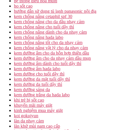
hệ thống điều hòa multi
ho sốt cao
hướng dẫn sử dụng tủ lạnh panasonic nội địa
kem chống nắng cetaphil spf 30
kem chống nắng cho da dầu nhạy cảm
kem chống nắng cho tuổi dậy thì
kem chống nắng dành cho da nhạy cảm
kem chống nắng hada labo
kem chống nắng tốt cho da nhạy cảm
kem chống nắng vật lý cho da nhạy cảm
kem dưỡng ẩm cho da hỗn hợp thiên dầu
kem dưỡng ẩm cho da nhạy cảm dầu mụn
kem dưỡng ẩm dành cho tuổi dậy thì
kem dưỡng ẩm hada labo
kem dưỡng cho tuổi dậy thì
kem dưỡng da mặt tuổi dậy thì
kem dưỡng da tuổi dậy thì
kem dưỡng sáng da
kem dưỡng trắng da hada labo
khi trẻ bị sốt cao
khuyến mãi máy giặt
kinh nghiệm mua máy giặt
koi gokujyun
làn da nhạy cảm
lăn khử mùi nam cao cấp