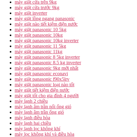
máy giặt cửa trên 9kg
máy giặt cửa trước 9kg
máy giặt inverter
máy giặt lồng ngang panasonic
máy giặt nào tiết kiệm điện nước
máy giặt panasonic 10 5kg
máy giặt panasonic 10kg
máy giặt panasonic 10kg inverter
máy giặt panasonic 11 5kg
máy giặt panasonic 11kg
máy giặt panasonic 8 5kg inverter
máy giặt panasonic 8.5 kg inverter
máy giặt panasonic 9kg mới nhất
máy giặt panasonic econavi
máy giặt panasonic f90x5lrv
máy giặt panasonic loại nào tốt
máy giặt tiết kiệm điện nước
máy giặt tốt cho gia đình 4 người
máy lạnh 2 chiều
máy lạnh âm trần nối ống gió
máy lạnh âm trần ống gió
máy lạnh điều hòa
máy lạnh hai chiều
máy lạnh lọc không khí
máy lọc không khí và điều hòa