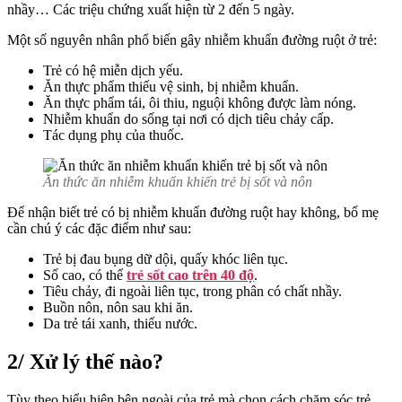
nhầy… Các triệu chứng xuất hiện từ 2 đến 5 ngày.
Một số nguyên nhân phổ biến gây nhiễm khuẩn đường ruột ở trẻ:
Trẻ có hệ miễn dịch yếu.
Ăn thực phẩm thiếu vệ sinh, bị nhiễm khuẩn.
Ăn thực phẩm tái, ôi thiu, nguội không được làm nóng.
Nhiễm khuẩn do sống tại nơi có dịch tiêu chảy cấp.
Tác dụng phụ của thuốc.
Ăn thức ăn nhiễm khuẩn khiến trẻ bị sốt và nôn
Để nhận biết trẻ có bị nhiễm khuẩn đường ruột hay không, bố mẹ
cần chú ý các đặc điểm như sau:
Trẻ bị đau bụng dữ dội, quấy khóc liên tục.
Số cao, có thể
trẻ sốt cao trên 40 độ
.
Tiêu chảy, đi ngoài liên tục, trong phân có chất nhầy.
Buồn nôn, nôn sau khi ăn.
Da trẻ tái xanh, thiếu nước.
2/ Xử lý thế nào?
Tùy theo biểu hiện bên ngoài của trẻ mà chọn cách chăm sóc trẻ