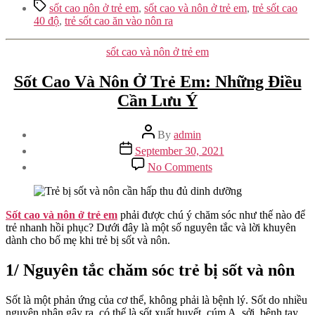
Tags
sốt cao nôn ở trẻ em
,
sốt cao và nôn ở trẻ em
,
trẻ sốt cao
40 độ
,
trẻ sốt cao ăn vào nôn ra
Categories
sốt cao và nôn ở trẻ em
Sốt Cao Và Nôn Ở Trẻ Em: Những Điều
Cần Lưu Ý
Post
By
admin
author
Post
September 30, 2021
date
on
No Comments
Sốt
Cao
Và
Nôn
Sốt cao và nôn ở trẻ em
phải được chú ý chăm sóc như thế nào để
Ở
trẻ nhanh hồi phục? Dưới đây là một số nguyên tắc và lời khuyên
Trẻ
dành cho bố mẹ khi trẻ bị sốt và nôn.
Em:
Những
1/ Nguyên tắc chăm sóc trẻ bị sốt và nôn
Điều
Cần
Sốt là một phản ứng của cơ thể, không phải là bệnh lý. Sốt do nhiều
Lưu
nguyên nhân gây ra, có thể là sốt xuất huyết, cúm A, sởi, bệnh tay
Ý