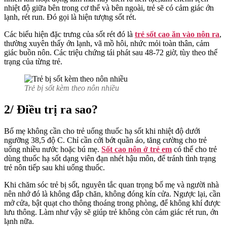
nhiệt độ giữa bên trong cơ thể và bên ngoài, trẻ sẽ có cảm giác ớn
lạnh, rét run. Đó gọi là hiện tượng sốt rét.
Các biểu hiện đặc trưng của sốt rét đó là
trẻ sốt cao ăn vào nôn ra
,
thường xuyên thấy ớn lạnh, vã mồ hôi, nhức mỏi toàn thân, cảm
giác buồn nôn. Các triệu chứng tái phát sau 48-72 giờ, tùy theo thể
trạng của từng trẻ.
Trẻ bị sốt kèm theo nôn nhiều
2/ Điều trị ra sao?
Bố mẹ không cần cho trẻ uống thuốc hạ sốt khi nhiệt độ dưới
ngưỡng 38,5 độ C. Chỉ cần cởi bớt quần áo, tăng cường cho trẻ
uống nhiều nước hoặc bú mẹ.
Sốt cao nôn ở trẻ em
có thể cho trẻ
dùng thuốc hạ sốt dạng viên đạn nhét hậu môn, để tránh tình trạng
trẻ nôn tiếp sau khi uống thuốc.
Khi chăm sóc trẻ bị sốt, nguyên tắc quan trọng bố mẹ và người nhà
nên nhớ đó là không đắp chăn, không đóng kín cửa. Ngược lại, cần
mở cửa, bật quạt cho thông thoáng trong phòng, để không khí được
lưu thông. Làm như vậy sẽ giúp trẻ không còn cảm giác rét run, ớn
lạnh nữa.