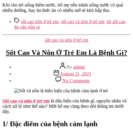
Khi cho trẻ uống thêm nước, bố mẹ nên tránh uống nước có quá
nhiều đường, hay ăn thức ăn có nhiều mỡ sẽ khó hấp thu.
Tags
sốt cao nôn ở trẻ em
,
sốt cao và nôn ở trẻ em
,
trẻ sốt cao
ăn vào nôn ra
Categories
sốt cao và nôn ở trẻ em
Sốt Cao Và Nôn Ở Trẻ Em Là Bệnh Gì?
Post
By
admin
author
Post
August 31, 2021
date
on
No Comments
Sốt
Cao
Và
Nôn
Sốt cao và nôn ở trẻ em
là dấu hiệu của bệnh gì, nguyên nhân và
Ở
cách xử lý như thế nào? Mời bố mẹ cùng theo dõi thông tin dưới
Trẻ
đây.
Em
Là
1/ Đặc điểm của bệnh cảm lạnh
Bệnh
Gì?