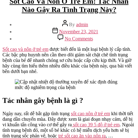
Sốt Cao Và Nôn Ở Trẻ Em: Tác Nhân
Nào Gây Ra Tình Trạng Này?
Post
By
admin
author
Post
November 23, 2021
date
on
No Comments
Sốt
Cao
Sốt cao và nôn ở trẻ em
được biết đến là một loại bệnh lý cấp tính.
Và
Các bậc phụ huynh nên cần theo dõi giám sát chặt chẽ tình trạng
Nôn
bệnh của bé để nhanh chóng sơ cứu hoặc cấp cứu kịp thời. Và giờ
Ở
hãy cùng tìm hiểu thêm nhiều điều khác của bệnh này, qua bài viết
Trẻ
bên dưới bạn nhé.
Em:
Tác
Nhân
Nào
Gây
Tác nhân gây bệnh là gì ?
Ra
Tình
Ngày nay, rất dễ bắt gặp tình trạng
sốt cao nôn ở trẻ em
khi thời tiết
Trạng
đang dần chuyển mùa. Đây được xem là giai đoạn nhạy cảm, dễ bị
Này?
vi khuẩn tấn công vào cơ thể gây ra
sốt cao 39 5 độ ở trẻ em
. Ngoài
tình trạng bệnh đó, một số bé khác có hệ miễn dịch yếu hơn sẽ bị
tình trạng sốc phản vệ, hoặc
trẻ sốt cao ăn vào nôn ra
, …