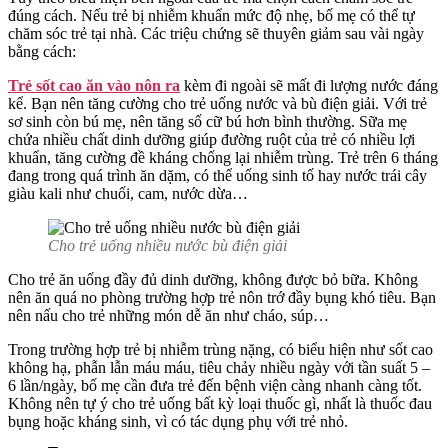
đúng cách. Nếu trẻ bị nhiễm khuẩn mức độ nhẹ, bố mẹ có thể tự
chăm sóc trẻ tại nhà. Các triệu chứng sẽ thuyên giảm sau vài ngày
bằng cách:
Trẻ sốt cao ăn vào nôn ra
kèm đi ngoài sẽ mất đi lượng nước đáng
kể. Bạn nên tăng cường cho trẻ uống nước và bù điện giải. Với trẻ
sơ sinh còn bú mẹ, nên tăng số cữ bú hơn bình thường. Sữa mẹ
chứa nhiều chất dinh dưỡng giúp đường ruột của trẻ có nhiều lợi
khuẩn, tăng cường đề kháng chống lại nhiễm trùng. Trẻ trên 6 tháng
đang trong quá trình ăn dặm, có thể uống sinh tố hay nước trái cây
giàu kali như chuối, cam, nước dừa…
Cho trẻ uống nhiều nước bù điện giải
Cho trẻ ăn uống đầy đủ dinh dưỡng, không được bỏ bữa. Không
nên ăn quá no phòng trường hợp trẻ nôn trớ đầy bụng khó tiêu. Bạn
nên nấu cho trẻ những món dễ ăn như cháo, súp…
Trong trường hợp trẻ bị nhiễm trùng nặng, có biểu hiện như sốt cao
không hạ, phẫn lẫn máu máu, tiêu chảy nhiều ngày với tần suất 5 –
6 lần/ngày, bố mẹ cần đưa trẻ đến bệnh viện càng nhanh càng tốt.
Không nên tự ý cho trẻ uống bất kỳ loại thuốc gì, nhất là thuốc đau
bụng hoặc kháng sinh, vì có tác dụng phụ với trẻ nhỏ.