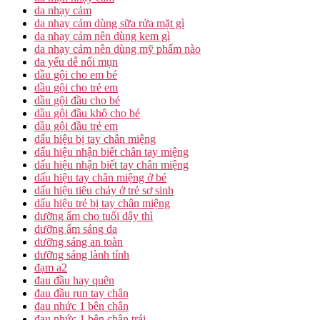
da nhạy cảm
da nhạy cảm dùng sữa rửa mặt gì
da nhạy cảm nên dùng kem gì
da nhạy cảm nên dùng mỹ phẩm nào
da yếu dễ nổi mụn
dầu gội cho em bé
dầu gội cho trẻ em
dầu gội đầu cho bé
dầu gội đầu khô cho bé
dầu gội đầu trẻ em
dấu hiệu bị tay chân miệng
dấu hiệu nhận biết chân tay miệng
dấu hiệu nhận biết tay chân miệng
dấu hiệu tay chân miệng ở bé
dấu hiệu tiêu chảy ở trẻ sơ sinh
dấu hiệu trẻ bị tay chân miệng
dưỡng ẩm cho tuổi dậy thì
dưỡng ẩm sáng da
dưỡng sáng an toàn
dưỡng sáng lành tính
đạm a2
đau đầu hay quên
đau đầu run tay chân
đau nhức 1 bên chân
đau nhức 1 bên chân trái