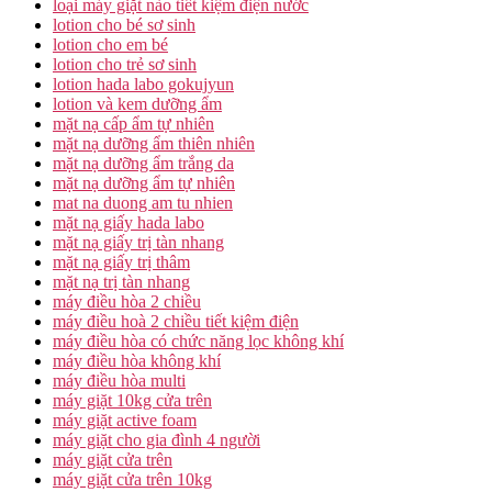
loại máy giặt nào tiết kiệm điện nước
lotion cho bé sơ sinh
lotion cho em bé
lotion cho trẻ sơ sinh
lotion hada labo gokujyun
lotion và kem dưỡng ẩm
mặt nạ cấp ẩm tự nhiên
mặt nạ dưỡng ẩm thiên nhiên
mặt nạ dưỡng ẩm trắng da
mặt nạ dưỡng ẩm tự nhiên
mat na duong am tu nhien
mặt nạ giấy hada labo
mặt nạ giấy trị tàn nhang
mặt nạ giấy trị thâm
mặt nạ trị tàn nhang
máy điều hòa 2 chiều
máy điều hoà 2 chiều tiết kiệm điện
máy điều hòa có chức năng lọc không khí
máy điều hòa không khí
máy điều hòa multi
máy giặt 10kg cửa trên
máy giặt active foam
máy giặt cho gia đình 4 người
máy giặt cửa trên
máy giặt cửa trên 10kg