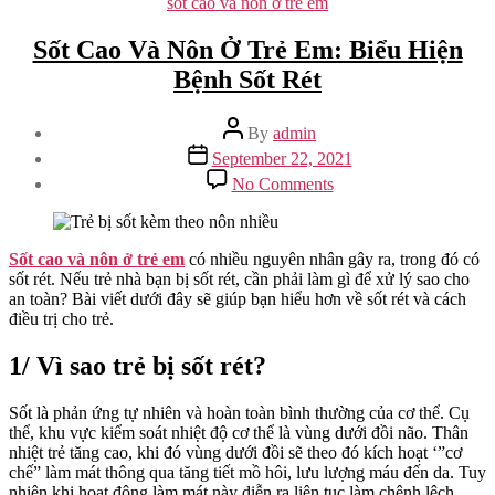
Categories
sốt cao và nôn ở trẻ em
Sốt Cao Và Nôn Ở Trẻ Em: Biểu Hiện
Bệnh Sốt Rét
Post
By
admin
author
Post
September 22, 2021
date
on
No Comments
Sốt
Cao
Và
Nôn
Sốt cao và nôn ở trẻ em
có nhiều nguyên nhân gây ra, trong đó có
Ở
sốt rét. Nếu trẻ nhà bạn bị sốt rét, cần phải làm gì để xử lý sao cho
Trẻ
an toàn? Bài viết dưới đây sẽ giúp bạn hiểu hơn về sốt rét và cách
Em:
điều trị cho trẻ.
Biểu
Hiện
1/ Vì sao trẻ bị sốt rét?
Bệnh
Sốt
Sốt là phản ứng tự nhiên và hoàn toàn bình thường của cơ thể. Cụ
Rét
thể, khu vực kiểm soát nhiệt độ cơ thể là vùng dưới đồi não. Thân
nhiệt trẻ tăng cao, khi đó vùng dưới đồi sẽ theo đó kích hoạt ‘”cơ
chế” làm mát thông qua tăng tiết mồ hôi, lưu lượng máu đến da. Tuy
nhiên khi hoạt động làm mát này diễn ra liên tục,làm chênh lệch