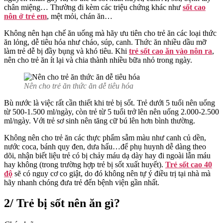
chân miệng… Thường đi kèm các triệu chứng khác như
sốt cao
nôn ở trẻ em
, mệt mỏi, chán ăn…
Không nên hạn chế ăn uống mà hãy ưu tiên cho trẻ ăn các loại thức
ăn lỏng, dễ tiêu hóa như cháo, súp, canh. Thức ăn nhiều dầu mỡ
làm trẻ dễ bị đầy bụng và khó tiêu. Khi
trẻ sốt cao ăn vào nôn ra
,
nên cho trẻ ăn ít lại và chia thành nhiều bữa nhỏ trong ngày.
Nên cho trẻ ăn thức ăn dễ tiêu hóa
Bù nước là việc rất cần thiết khi trẻ bị sốt. Trẻ dưới 5 tuổi nên uống
từ 500-1.500 ml/ngày, còn trẻ từ 5 tuổi trở lên nên uống 2.000-2.500
ml/ngày. Với trẻ sơ sinh nên tăng cữ bú lên hơn bình thường.
Không nên cho trẻ ăn các thực phẩm sẫm màu như canh củ dền,
nước coca, bánh quy đen, dưa hấu…để phụ huynh dễ dàng theo
dõi, nhận biết liệu trẻ có bị chảy máu dạ dày hay đi ngoài lẫn máu
hay không (trong trường hợp trẻ bị sốt xuất huyết).
Trẻ sốt cao 40
độ
sẽ có nguy cơ co giật, do đó không nên tự ý điều trị tại nhà mà
hãy nhanh chóng đưa trẻ đến bệnh viện gần nhất.
2/ Trẻ bị sốt nên ăn gì?