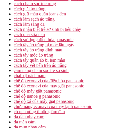
cach cham soc toc rung
cách giặt áo trắng
cách giữ màu quần jeans đen
cách làm sạch áo trắng
cách làm sáng da
cách nhận biết trẻ sơ sinh bị tiêu chảy
cách pha sữa nan
cách sử dụng điều hòa panasonic
cách tẩy áo trắng bị mốc lâu ngày
cách tẩy áo trắng dính màu
cách tẩy mốc áo trắng
cách tẩy quần áo bị lem màu
cách tẩy vết bẩn trên áo trắng
cam nang cham soc tre so sinh
chai xịt nách nam
chế độ econavi của điều hòa panasonic
chế độ econavi của máy giặt panasonic
chế độ máy giặt panasonic
chế độ nanoe g panasonic
chế độ xả của máy giặt panasonic
chức năng econavi của máy lạnh panasonic
có nên uống thuốc giảm đau
da dầu nhạy cảm
da mẫn cảm
da mụn nhạy cảm