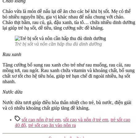
Cháo loãng
Cháo vừa là món dễ nấu lại dễ ăn cho các bé khi bị sốt. Mẹ có thể
bỏ nhiều nguyên liệu, gia vị khác nhau để nấu chung với cháo.
Cháo thịt bằm, rau củ, gà, đậu xanh, tía tô… chứa nhiều dinh dưỡng
lại giúp trẻ hạ sốt, dễ tiêu, tăng cường sức đề kháng.
Trẻ bị sốt và nôn cần hấp thu đủ dinh dưỡng
Rau xanh
Tăng cường bổ sung rau xanh cho trẻ như rau muống, rau cải, rau
mồng tơi, rau ngót. Rau xanh chứa vitamin và khoáng chất, bổ sung
chất xơ tốt cho hệ tiêu hóa, giúp trẻ hạn chế đi ngoài nhiều, hạ sốt
nhanh.
Nước dừa
Nước dừa tươi giúp điều hòa thân nhiệt cho trẻ, bù nước, điện giải
và có nhiều khoáng chất giúp tăng đề kháng.
Tags
sốt cao nôn ở trẻ em
,
sốt cao và nôn ở trẻ em
,
trẻ sốt cao
40 độ
,
trẻ sốt cao ăn vào nôn ra