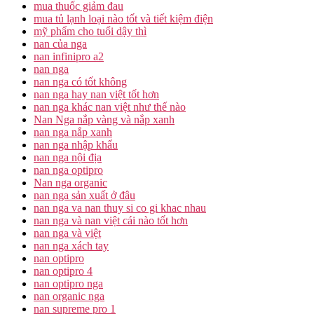
mua thuốc giảm đau
mua tủ lạnh loại nào tốt và tiết kiệm điện
mỹ phẩm cho tuổi dậy thì
nan của nga
nan infinipro a2
nan nga
nan nga có tốt không
nan nga hay nan việt tốt hơn
nan nga khác nan việt như thế nào
Nan Nga nắp vàng và nắp xanh
nan nga nắp xanh
nan nga nhập khẩu
nan nga nội địa
nan nga optipro
Nan nga organic
nan nga sản xuất ở đâu
nan nga va nan thuy si co gi khac nhau
nan nga và nan việt cái nào tốt hơn
nan nga và việt
nan nga xách tay
nan optipro
nan optipro 4
nan optipro nga
nan organic nga
nan supreme pro 1