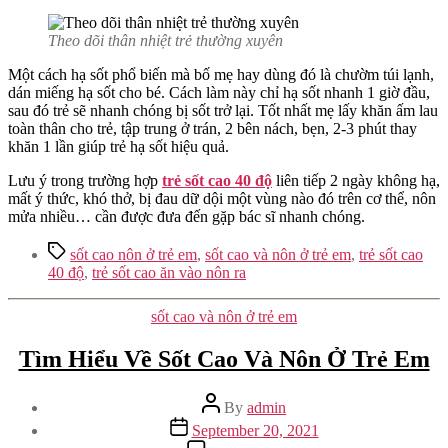
Theo dõi thân nhiệt trẻ thường xuyên
Một cách hạ sốt phổ biến mà bố mẹ hay dùng đó là chườm túi lạnh,
dán miếng hạ sốt cho bé. Cách làm này chỉ hạ sốt nhanh 1 giờ đầu,
sau đó trẻ sẽ nhanh chóng bị sốt trở lại. Tốt nhất mẹ lấy khăn ấm lau
toàn thân cho trẻ, tập trung ở trán, 2 bên nách, bẹn, 2-3 phút thay
khăn 1 lần giúp trẻ hạ sốt hiệu quả.
Lưu ý trong trường hợp
trẻ sốt cao 40 độ
liên tiếp 2 ngày không hạ,
mất ý thức, khó thở, bị đau dữ dội một vùng nào đó trên cơ thể, nôn
mửa nhiều… cần được đưa đến gặp bác sĩ nhanh chóng.
Tags
sốt cao nôn ở trẻ em
,
sốt cao và nôn ở trẻ em
,
trẻ sốt cao
40 độ
,
trẻ sốt cao ăn vào nôn ra
Categories
sốt cao và nôn ở trẻ em
Tìm Hiểu Về Sốt Cao Và Nôn Ở Trẻ Em
Post
By
admin
author
Post
September 20, 2021
date
on