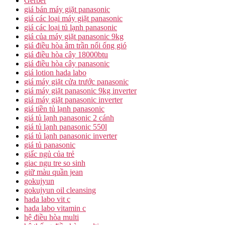
Gerber
giá bán máy giặt panasonic
giá các loại máy giặt panasonic
giá các loại tủ lạnh panasonic
giá của máy giặt panasonic 9kg
giá điều hòa âm trần nối ống gió
giá điều hòa cây 18000btu
giá điều hòa cây panasonic
giá lotion hada labo
giá máy giặt cửa trước panasonic
giá máy giặt panasonic 9kg inverter
giá máy giặt panasonic inverter
giá tiền tủ lạnh panasonic
giá tủ lạnh panasonic 2 cánh
giá tủ lạnh panasonic 550l
giá tủ lạnh panasonic inverter
giá tủ panasonic
giấc ngủ của trẻ
giac ngu tre so sinh
giữ màu quần jean
gokujyun
gokujyun oil cleansing
hada labo vit c
hada labo vitamin c
hệ điều hòa multi