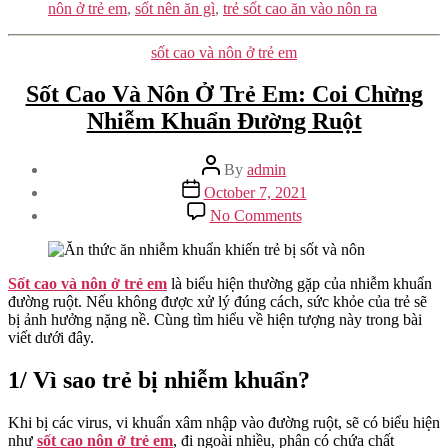
nôn ở trẻ em
,
sốt nên ăn gì
,
trẻ sốt cao ăn vào nôn ra
Categories
sốt cao và nôn ở trẻ em
Sốt Cao Và Nôn Ở Trẻ Em: Coi Chừng
Nhiễm Khuẩn Đường Ruột
Post
By
admin
author
Post
October 7, 2021
date
on
No Comments
Sốt
Cao
Và
Nôn
Sốt cao và nôn ở trẻ em
là biểu hiện thường gặp của nhiễm khuẩn
Ở
đường ruột. Nếu không được xử lý đúng cách, sức khỏe của trẻ sẽ
Trẻ
bị ảnh hưởng nặng nề. Cùng tìm hiểu về hiện tượng này trong bài
Em:
viết dưới đây.
Coi
Chừng
1/ Vì sao trẻ bị nhiễm khuẩn?
Nhiễm
Khuẩn
Khi bị các virus, vi khuẩn xâm nhập vào đường ruột, sẽ có biểu hiện
Đường
như
sốt cao nôn ở trẻ em
, đi ngoài nhiều, phân có chứa chất
Ruột