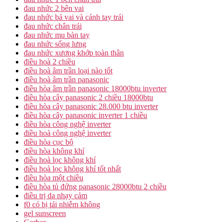
đau nhức 2 bên vai
đau nhức bả vai và cánh tay trái
đau nhức chân trái
đau nhức mu bàn tay
đau nhức sống lưng
đau nhức xương khớp toàn thân
điều hoà 2 chiều
điều hoà âm trần loại nào tốt
điều hoà âm trần panasonic
điều hòa âm trần panasonic 18000btu inverter
điều hòa cây panasonic 2 chiều 18000btu
điều hòa cây panasonic 28.000 btu inverter
điều hòa cây panasonic inverter 1 chiều
điều hòa công nghệ inverter
điều hoà công nghệ inverter
điều hòa cục bộ
điều hòa không khí
điều hoà lọc không khí
điều hoà lọc không khí tốt nhất
điều hòa một chiều
điều hòa tủ đứng panasonic 28000btu 2 chiều
điều trị da nhạy cảm
f0 có bị tái nhiễm không
gel sunscreen