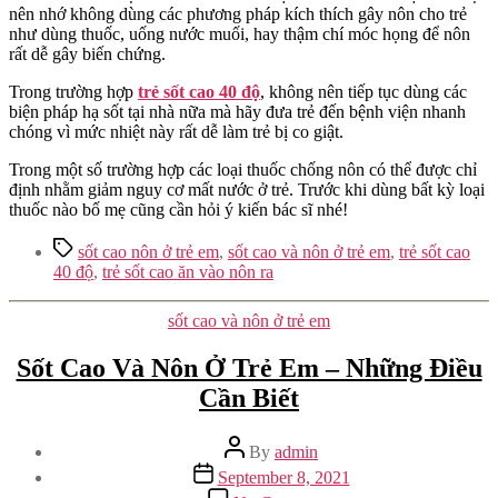
nên nhớ không dùng các phương pháp kích thích gây nôn cho trẻ
như dùng thuốc, uống nước muối, hay thậm chí móc họng để nôn
rất dễ gây biến chứng.
Trong trường hợp
trẻ sốt cao 40 độ
, không nên tiếp tục dùng các
biện pháp hạ sốt tại nhà nữa mà hãy đưa trẻ đến bệnh viện nhanh
chóng vì mức nhiệt này rất dễ làm trẻ bị co giật.
Trong một số trường hợp các loại thuốc chống nôn có thể được chỉ
định nhằm giảm nguy cơ mất nước ở trẻ. Trước khi dùng bất kỳ loại
thuốc nào bố mẹ cũng cần hỏi ý kiến bác sĩ nhé!
Tags
sốt cao nôn ở trẻ em
,
sốt cao và nôn ở trẻ em
,
trẻ sốt cao
40 độ
,
trẻ sốt cao ăn vào nôn ra
Categories
sốt cao và nôn ở trẻ em
Sốt Cao Và Nôn Ở Trẻ Em – Những Điều
Cần Biết
Post
By
admin
author
Post
September 8, 2021
date
on