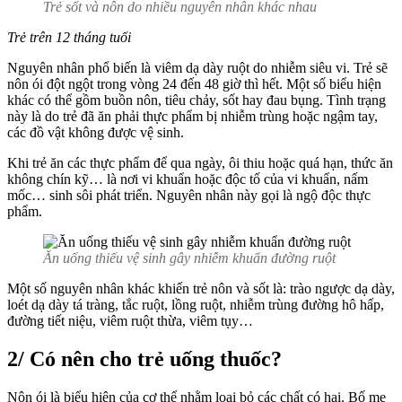
Trẻ sốt và nôn do nhiều nguyên nhân khác nhau
Trẻ trên 12 tháng tuổi
Nguyên nhân phổ biến là viêm dạ dày ruột do nhiễm siêu vi. Trẻ sẽ
nôn ói đột ngột trong vòng 24 đến 48 giờ thì hết. Một số biểu hiện
khác có thể gồm buồn nôn, tiêu chảy, sốt hay đau bụng. Tình trạng
này là do trẻ đã ăn phải thực phẩm bị nhiễm trùng hoặc ngậm tay,
các đồ vật không được vệ sinh.
Khi trẻ ăn các thực phẩm để qua ngày, ôi thiu hoặc quá hạn, thức ăn
không chín kỹ… là nơi vi khuẩn hoặc độc tố của vi khuẩn, nấm
mốc… sinh sôi phát triển. Nguyên nhân này gọi là ngộ độc thực
phẩm.
Ăn uống thiếu vệ sinh gây nhiễm khuẩn đường ruột
Một số nguyên nhân khác khiến trẻ nôn và sốt là: trào ngược dạ dày,
loét dạ dày tá tràng, tắc ruột, lồng ruột, nhiễm trùng đường hô hấp,
đường tiết niệu, viêm ruột thừa, viêm tụy…
2/ Có nên cho trẻ uống thuốc?
Nôn ói là biểu hiện của cơ thể nhằm loại bỏ các chất có hại. Bố mẹ