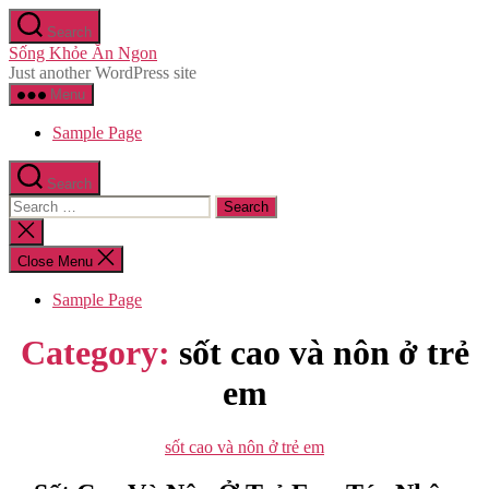
Skip
Search
to
Sống Khỏe Ăn Ngon
the
Just another WordPress site
content
Menu
Sample Page
Search
Search
for:
Close
search
Close Menu
Sample Page
Category:
sốt cao và nôn ở trẻ
em
Categories
sốt cao và nôn ở trẻ em