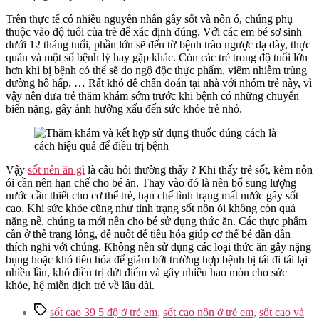
Trên thực tế có nhiều nguyên nhân gây sốt và nôn ó, chúng phụ
thuộc vào độ tuổi của trẻ để xác định đúng. Với các em bé sơ sinh
dưới 12 tháng tuổi, phần lớn sẽ đến từ bệnh trào ngược dạ dày, thực
quản và một số bệnh lý hay gặp khác. Còn các trẻ trong độ tuổi lớn
hơn khi bị bệnh có thể sẽ do ngộ độc thực phẩm, viêm nhiễm trùng
đường hô hấp, … Rất khó để chẩn đoán tại nhà với nhóm trẻ này, vì
vậy nên đưa trẻ thăm khám sớm trước khi bệnh có những chuyển
biến nặng, gây ảnh hưởng xấu đến sức khỏe trẻ nhỏ.
Vậy
sốt nên ăn gì
là câu hỏi thường thấy ? Khi thấy trẻ sốt, kèm nôn
ói cần nên hạn chế cho bé ăn. Thay vào đó là nên bổ sung lượng
nước cần thiết cho cơ thể trẻ, hạn chế tình trạng mất nước gây sốt
cao. Khi sức khỏe cũng như tình trạng sốt nôn ói không còn quá
nặng nề, chúng ta mới nên cho bé sử dụng thức ăn. Các thực phẩm
cần ở thể trạng lỏng, dễ nuốt dễ tiêu hóa giúp cơ thể bé dần dần
thích nghi với chúng. Không nên sử dụng các loại thức ăn gây nặng
bụng hoặc khó tiêu hóa để giảm bớt trường hợp bệnh bị tái đi tái lại
nhiều lần, khó điều trị dứt điểm và gây nhiều hao mòn cho sức
khỏe, hệ miễn dịch trẻ về lâu dài.
Tags
sốt cao 39 5 độ ở trẻ em
,
sốt cao nôn ở trẻ em
,
sốt cao và