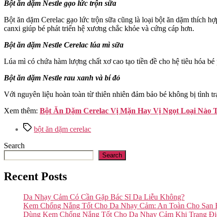
Bột ăn dặm Nestle gạo lức trộn sữa
Bột ăn dặm Cerelac gạo lức trộn sữa cũng là loại bột ăn dặm thích h
canxi giúp bé phát triển hệ xương chắc khỏe và cứng cáp hơn.
Bột ăn dặm Nestle Cerelac lúa mì sữa
Lúa mì có chứa hàm lượng chất xơ cao tạo tiền đề cho hệ tiêu hóa bé 
Bột ăn dặm Nestle rau xanh và bí đỏ
Với nguyên liệu hoàn toàn từ thiên nhiên đảm bảo bé không bị tình trạ
Xem thêm:
Bột Ăn Dặm Cerelac Vị Mặn Hay Vị Ngọt Loại Nào 
Tags
bột ăn dặm cerelac
Search
Search
Recent Posts
Da Nhạy Cảm Có Cần Gặp Bác Sĩ Da Liễu Không?
Kem Chống Nắng Tốt Cho Da Nhạy Cảm: An Toàn Cho San
Dùng Kem Chống Nắng Tốt Cho Da Nhạy Cảm Khi Trang Đ