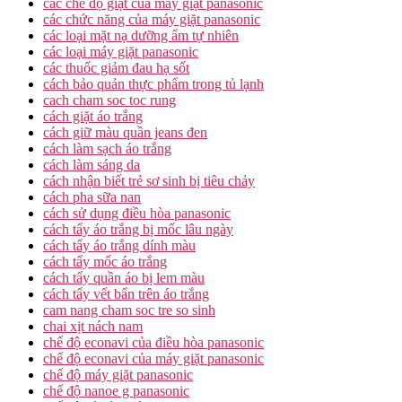
các chế độ giặt của máy giặt panasonic
các chức năng của máy giặt panasonic
các loại mặt nạ dưỡng ẩm tự nhiên
các loại máy giặt panasonic
các thuốc giảm đau hạ sốt
cách bảo quản thực phẩm trong tủ lạnh
cach cham soc toc rung
cách giặt áo trắng
cách giữ màu quần jeans đen
cách làm sạch áo trắng
cách làm sáng da
cách nhận biết trẻ sơ sinh bị tiêu chảy
cách pha sữa nan
cách sử dụng điều hòa panasonic
cách tẩy áo trắng bị mốc lâu ngày
cách tẩy áo trắng dính màu
cách tẩy mốc áo trắng
cách tẩy quần áo bị lem màu
cách tẩy vết bẩn trên áo trắng
cam nang cham soc tre so sinh
chai xịt nách nam
chế độ econavi của điều hòa panasonic
chế độ econavi của máy giặt panasonic
chế độ máy giặt panasonic
chế độ nanoe g panasonic