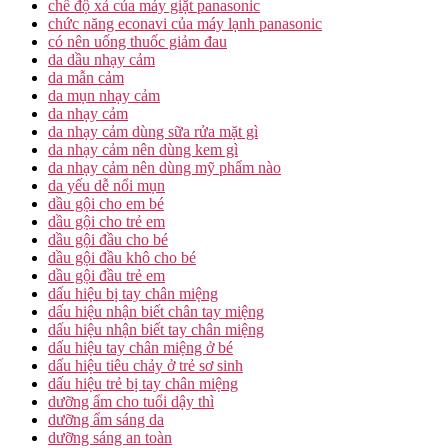
chế độ xả của máy giặt panasonic
chức năng econavi của máy lạnh panasonic
có nên uống thuốc giảm đau
da dầu nhạy cảm
da mẫn cảm
da mụn nhạy cảm
da nhạy cảm
da nhạy cảm dùng sữa rửa mặt gì
da nhạy cảm nên dùng kem gì
da nhạy cảm nên dùng mỹ phẩm nào
da yếu dễ nổi mụn
dầu gội cho em bé
dầu gội cho trẻ em
dầu gội đầu cho bé
dầu gội đầu khô cho bé
dầu gội đầu trẻ em
dấu hiệu bị tay chân miệng
dấu hiệu nhận biết chân tay miệng
dấu hiệu nhận biết tay chân miệng
dấu hiệu tay chân miệng ở bé
dấu hiệu tiêu chảy ở trẻ sơ sinh
dấu hiệu trẻ bị tay chân miệng
dưỡng ẩm cho tuổi dậy thì
dưỡng ẩm sáng da
dưỡng sáng an toàn