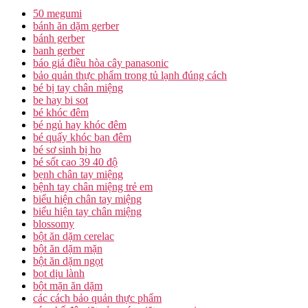
50 megumi
bánh ăn dặm gerber
bánh gerber
banh gerber
báo giá điều hòa cây panasonic
bảo quản thực phẩm trong tủ lạnh đúng cách
bé bị tay chân miệng
be hay bi sot
bé khóc đêm
bé ngủ hay khóc đêm
bé quấy khóc ban đêm
bé sơ sinh bị ho
bé sốt cao 39 40 độ
bẹnh chân tay miệng
bệnh tay chân miệng trẻ em
biểu hiện chân tay miệng
biểu hiện tay chân miệng
blossomy
bột ăn dặm cerelac
bột ăn dặm mặn
bột ăn dặm ngọt
bọt dịu lành
bột mặn ăn dặm
các cách bảo quản thực phẩm