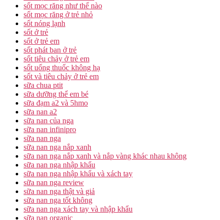
sốt mọc răng như thế nào
sốt mọc răng ở trẻ nhỏ
sốt nóng lạnh
sốt ở trẻ
sốt ở trẻ em
sốt phát ban ở trẻ
sốt tiêu chảy ở trẻ em
sốt uống thuốc không hạ
sốt và tiêu chảy ở trẻ em
sữa chua ptit
sữa dưỡng thể em bé
sữa đạm a2 và 5hmo
sữa nan a2
sữa nan của nga
sữa nan infinipro
sữa nan nga
sữa nan nga nắp xanh
sữa nan nga nắp xanh và nắp vàng khác nhau không
sữa nan nga nhập khẩu
sữa nan nga nhập khẩu và xách tay
sữa nan nga review
sữa nan nga thật và giả
sữa nan nga tốt không
sữa nan nga xách tay và nhập khẩu
sữa nan organic