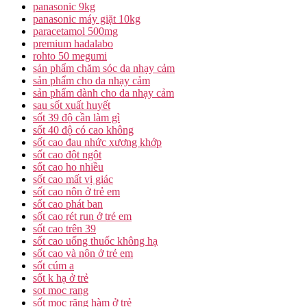
panasonic 9kg
panasonic máy giặt 10kg
paracetamol 500mg
premium hadalabo
rohto 50 megumi
sản phẩm chăm sóc da nhạy cảm
sản phẩm cho da nhạy cảm
sản phẩm dành cho da nhạy cảm
sau sốt xuất huyết
sốt 39 độ cần làm gì
sốt 40 độ có cao không
sốt cao đau nhức xương khớp
sốt cao đột ngột
sốt cao ho nhiều
sốt cao mất vị giác
sốt cao nôn ở trẻ em
sốt cao phát ban
sốt cao rét run ở trẻ em
sốt cao trên 39
sốt cao uống thuốc không hạ
sốt cao và nôn ở trẻ em
sốt cúm a
sốt k hạ ở trẻ
sot moc rang
sốt mọc răng hàm ở trẻ