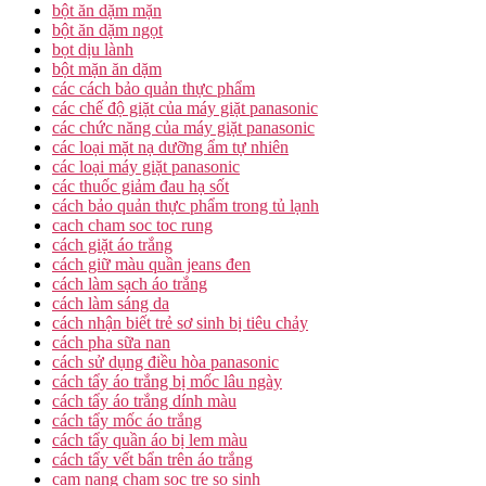
bột ăn dặm mặn
bột ăn dặm ngọt
bọt dịu lành
bột mặn ăn dặm
các cách bảo quản thực phẩm
các chế độ giặt của máy giặt panasonic
các chức năng của máy giặt panasonic
các loại mặt nạ dưỡng ẩm tự nhiên
các loại máy giặt panasonic
các thuốc giảm đau hạ sốt
cách bảo quản thực phẩm trong tủ lạnh
cach cham soc toc rung
cách giặt áo trắng
cách giữ màu quần jeans đen
cách làm sạch áo trắng
cách làm sáng da
cách nhận biết trẻ sơ sinh bị tiêu chảy
cách pha sữa nan
cách sử dụng điều hòa panasonic
cách tẩy áo trắng bị mốc lâu ngày
cách tẩy áo trắng dính màu
cách tẩy mốc áo trắng
cách tẩy quần áo bị lem màu
cách tẩy vết bẩn trên áo trắng
cam nang cham soc tre so sinh