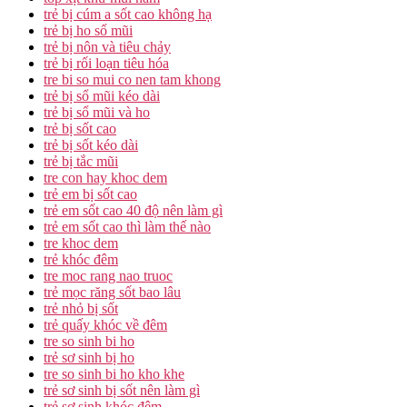
trẻ bị cúm a sốt cao không hạ
trẻ bị ho sổ mũi
trẻ bị nôn và tiêu chảy
trẻ bị rối loạn tiêu hóa
tre bi so mui co nen tam khong
trẻ bị sổ mũi kéo dài
trẻ bị sổ mũi và ho
trẻ bị sốt cao
trẻ bị sốt kéo dài
trẻ bị tắc mũi
tre con hay khoc dem
trẻ em bị sốt cao
trẻ em sốt cao 40 độ nên làm gì
trẻ em sốt cao thì làm thế nào
tre khoc dem
trẻ khóc đêm
tre moc rang nao truoc
trẻ mọc răng sốt bao lâu
trẻ nhỏ bị sốt
trẻ quấy khóc về đêm
tre so sinh bi ho
trẻ sơ sinh bị ho
tre so sinh bi ho kho khe
trẻ sơ sinh bị sốt nên làm gì
trẻ sơ sinh khóc đêm