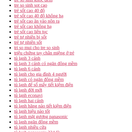
tre so sinh sot cao
trẻ sốt cao 40 độ
trẻ sốt cao 40 độ không hạ
trẻ sốt cao ăn vào nôn ra
trẻ sốt cao không hạ
trẻ sốt cao liên tục
trẻ tự nhiên bị sốt
trẻ tự nhiên sốt
tri so mui cho tre so sinh
triệu chứng tay chân miệng ở trẻ
tủ lạnh 3 cánh
tủ lạnh 3 cánh có ngăn đông mềm
tủ lạnh 6 cánh
tủ lạnh cho gia đình 4 người
tủ lạnh có ngăn đông mềm
tủ lạnh để số mấy tiết kiệm điện
tủ lạnh đời mới
tủ lạnh econavi
tủ lạnh hai cánh
tủ lạnh hãng nào tiết kiệm điện
tủ lạnh hiệu nào tốt
tủ lạnh mặt gương panasonic
tủ lạnh ngăn đông mềm
tủ lạnh nhiều cửa