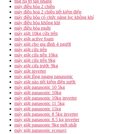
mặt nạ trị tàn nhang
máy điều hòa 2 chiều
máy điều hoà 2 chiều tiết kiệm điện
máy điều hòa có chức năng lọc không khí
máy điều hòa không khí
máy điều hòa multi
máy giặt 10kg cửa trên
máy giặt active foam
máy giặt cho gia đình 4 người
máy giặt cửa trên
máy giặt cửa trên 10kg
máy giặt cửa trên 9kg
máy giặt cửa trước 9kg
máy giặt inverter
máy giặt lồng ngang panasonic
máy giặt nào tiết kiệm điện nước
máy giặt panasonic 10 5kg
máy giặt panasonic 10kg
máy giặt panasonic 10kg inverter
máy giặt panasonic 11 5kg
máy giặt panasonic 11kg
máy giặt panasonic 8 5kg inverter
máy giặt panasonic 8.5 kg inverter
máy giặt panasonic 9kg mới nhất
máy giặt panasonic econavi