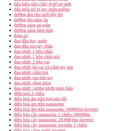
dấu hiệu tiêu chảy ở trẻ sơ sinh
dấu hiệu trẻ bị tay chân miệng
dưỡng ẩm cho tuổi dậy thì
dưỡng ẩm sáng da
dưỡng sáng an toàn
dưỡng sáng lành tính
đạm a2
đau đầu hay quên
đau đầu run tay chân
đau nhức 1 bên chân
đau nhức 1 bên chân trái
đau nhức 2 bên vai
đau nhức bả vai và cánh tay trái
đau nhức chân trái
đau nhức mu bàn tay
đau nhức sống lưng
đau nhức xương khớp toàn thân
điều hoà 2 chiều
điều hoà âm trần loại nào tốt
điều hoà âm trần panasonic
điều hòa âm trần panasonic 18000btu inverter
điều hòa cây panasonic 2 chiều 18000btu
điều hòa cây panasonic 28.000 btu inverter
điều hòa cây panasonic inverter 1 chiều
điều hòa công nghệ inverter