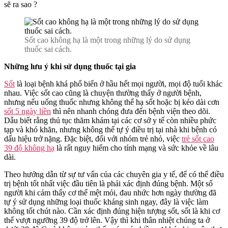
Không
sẽ ra sao ?
?
Sốt cao không hạ là một trong những lý do sử dụng
thuốc sai cách.
Những lưu ý khi sử dụng thuốc tại gia
Sốt
là loại bệnh khá phổ biến ở hầu hết mọi người, mọi độ tuổi khác
nhau. Việc sốt cao cũng là chuyện thường thấy ở người bệnh,
nhưng nếu uống thuốc nhưng không thể hạ sốt hoặc bị kéo dài cơn
sốt 5 ngày liền
thì nên nhanh chóng đưa đến bệnh viện theo dõi.
Dẫu biết rằng thủ tục thăm khám tại các cơ sở y tế còn nhiều phức
tạp và khó khăn, nhưng không thể tự ý điều trị tại nhà khi bệnh có
dấu hiệu trở nặng. Đặc biệt, đối với nhóm trẻ nhỏ, việc
trẻ sốt cao
39 độ không hạ
là rất nguy hiểm cho tính mạng và sức khỏe về lâu
dài.
Theo hướng dẫn từ sự tư vấn của các chuyên gia y tế, để có thể điều
trị bệnh tốt nhất việc đầu tiên là phải xác định đúng bệnh. Một số
người khi cảm thấy cơ thể mệt mỏi, đau nhức hơn ngày thường đã
tự ý sử dụng những loại thuốc kháng sinh ngay, đây là việc làm
không tốt chút nào. Cần xác định đúng hiện tượng sốt, sốt là khi cơ
thể vượt ngưỡng 39 độ trở lên. Vậy thì khi thân nhiệt chúng ta ở