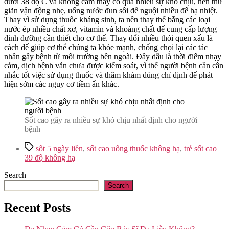
dưới 38 độ C và không cảm thấy có quá nhiều sự khó chịu, nên thư
giãn vận động nhẹ, uống nước đun sôi để nguội nhiều để hạ nhiệt.
Thay vì sử dụng thuốc kháng sinh, ta nên thay thế bằng các loại
nước ép nhiều chất xơ, vitamin và khoáng chất để cung cấp lượng
dinh dưỡng cần thiết cho cơ thể. Thay đổi nhiều thói quen xấu là
cách để giúp cơ thể chúng ta khỏe mạnh, chống chọi lại các tác
nhân gây bệnh từ môi trường bên ngoài. Đây dẫu là thời điểm nhạy
cảm, dịch bệnh vẫn chưa được kiểm soát, vì thế người bệnh cần cân
nhắc tốt việc sử dụng thuốc và thăm khám đúng chỉ định để phát
hiện sớm các nguy cơ tiềm ẩn khác.
Sốt cao gây ra nhiều sự khó chịu nhất định cho người
bệnh
Tags
sốt 5 ngày liền
,
sốt cao uống thuốc không hạ
,
trẻ sốt cao
39 độ không hạ
Search
Search
Recent Posts