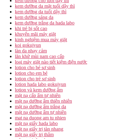
kem dưỡng cho tuổi dậy thì
kem dưỡng da mặt tuổi dậy thì
kem dưỡng da tuổi dậy thì
kem dưỡng sáng da
kem dưỡng trắng da hada labo
khi trẻ bị sốt cao
khuyến mãi máy giặt
kinh nghiệm mua máy giặt
koi gokujyun
làn da nhạy cảm
lăn khử mùi nam cao cấp
loại máy giặt nào tiết kiệm điện nước
lotion cho bé sơ sinh
lotion cho em bé
lotion cho trẻ sơ sinh
lotion hada labo gokujyun
lotion và kem dưỡng ẩm
mặt nạ cấp ẩm tự nhiên
mặt nạ dưỡng ẩm thiên nhiên
mặt nạ dưỡng ẩm trắng da
mặt nạ dưỡng ẩm tự nhiên
mat na duong am tu nhien
mặt nạ giấy hada labo
mặt nạ giấy trị tàn nhang
mặt nạ giấy trị thâm