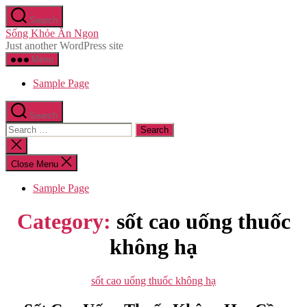
Skip
Search
to
Sống Khỏe Ăn Ngon
the
Just another WordPress site
content
Menu
Sample Page
Search
Search
for:
Close
search
Close Menu
Sample Page
Category:
sốt cao uống thuốc
không hạ
Categories
sốt cao uống thuốc không hạ