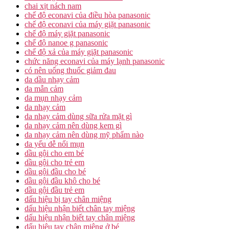
chai xịt nách nam
chế độ econavi của điều hòa panasonic
chế độ econavi của máy giặt panasonic
chế độ máy giặt panasonic
chế độ nanoe g panasonic
chế độ xả của máy giặt panasonic
chức năng econavi của máy lạnh panasonic
có nên uống thuốc giảm đau
da dầu nhạy cảm
da mẫn cảm
da mụn nhạy cảm
da nhạy cảm
da nhạy cảm dùng sữa rửa mặt gì
da nhạy cảm nên dùng kem gì
da nhạy cảm nên dùng mỹ phẩm nào
da yếu dễ nổi mụn
dầu gội cho em bé
dầu gội cho trẻ em
dầu gội đầu cho bé
dầu gội đầu khô cho bé
dầu gội đầu trẻ em
dấu hiệu bị tay chân miệng
dấu hiệu nhận biết chân tay miệng
dấu hiệu nhận biết tay chân miệng
dấu hiệu tay chân miệng ở bé