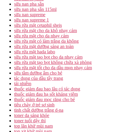
sữa nan pha sẵn
sữa nan pha sẵn 115ml
sữa nan supreme
sữa nan supreme 1
sữa rửa mặt cetaphil sheis
sữa rửa mặt cho da khô nhạy cảm
sữa rửa mặt cho da nhạy cảm
sữa rửa mặt có làm trắng da không
sữa rửa mặt dưỡng sáng an toàn
sữa rửa mặt hada labo
sữa rửa mặt tạo bọt cho da nhạy cảm
sữa rửa mặt tạo bọt không chứa xà phòng
sữa rửa mặt tốt cho da dầu mụn nhạy cảm
sữa tắm dưỡng ẩm cho bé
tác dụng của dầu tẩy trang
tái nhiễm
thuốc giảm đau bao lâu có tác dụng
thuốc giảm đau hạ sốt kháng viêm
thuốc giảm đau mọc răng cho bé
tiêu chảy ở trẻ sơ sinh
tinh chất dưỡng trắng d-na
toner da sáng khỏe
toner tuổi dậy thì
top lăn khử mùi nam
top xịt khử mùi nam