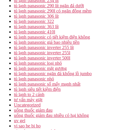
tủ lạnh panasonic 234 lít
tủ lạnh panasonic 290 lít ngăn đá dưới
tủ lạnh panasonic 290l có ngăn đông mềm
tủ lạnh panasonic 306 lít
tủ lạnh panasonic 322
tủ lạnh panasonic 363 lít
tủ lạnh panasonic 410l
tủ lạnh panasonic có tiết kiệm điện không
tủ lạnh panasonic giá bao nhiêu tiền
tủ lạnh panasonic inverter 255 lít
tủ lạnh panasonic inverter 255l
tủ lạnh panasonic inverter 500l
tủ lạnh panasonic loại nhỏ
tủ lạnh panasonic mặt gương
tủ lạnh panasonic ngăn đá khổng lồ jumbo
tủ lạnh panasonic nhỏ
tủ lạnh panasonic số mấy mạnh nhất
tủ lạnh siêu tiết kiệm điện
tủ lạnh to 2 cánh
tư vấn máy giặt
Uncategorized
uống thuốc giảm đau
uống thuốc giảm đau nhiều có hại không
uv gel
vi sao be bi ho