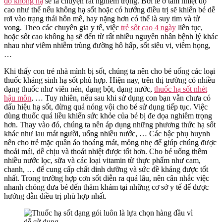
độ không hạ
sẽ là chuyện rất nghiêm trọng. Bởi lẽ ở tầm nhiệt độ
cao như thế nếu không hạ sốt hoặc có hướng điều trị sẽ khiến bé dễ
rơi vào trạng thái hôn mê, hay nặng hơn có thể là suy tim và tử
vong. Theo các chuyên gia y tế, việc
trẻ sốt cao 4 ngày
liên tục,
hoặc sốt cao không hạ sẽ đến từ rất nhiều nguyên nhân bệnh lý khác
nhau như viêm nhiễm trùng đường hô hấp, sốt siêu vi, viêm họng,
…
Khi thấy con trẻ nhà mình bị sốt, chúng ta nên cho bé uống các loại
thuốc kháng sinh hạ sốt phù hợp. Hiện nay, trên thị trường có nhiều
dạng thuốc như viên nén, dạng bột, dạng nước,
thuốc hạ sốt nhét
hậu môn
, … Tuy nhiên, nếu sau khi sử dụng con bạn vẫn chưa có
dấu hiệu hạ sốt, đừng quá nóng vội cho bé sử dụng tiếp tục. Việc
dùng thuốc quá liều khiến sức khỏe của bé bị đe dọa nghiêm trọng
hơn. Thay vào đó, chúng ta nên áp dụng những phương thức hạ sốt
khác như lau mát người, uống nhiều nước, … Các bậc phụ huynh
nên cho trẻ mặc quần áo thoáng mát, mỏng nhẹ để giúp chúng được
thoải mái, dễ chịu và thoát nhiệt được tốt hơn. Cho bé uống thêm
nhiều nước lọc, sữa và các loại vitamin từ thực phẩm như cam,
chanh, … để cung cấp chất dinh dưỡng và sức đề kháng được tốt
nhất. Trong trường hợp cơn sốt diễn ra quá lâu, nên cân nhắc việc
nhanh chóng đưa bé đến thăm khám tại những cơ sở y tế để được
hướng dẫn điều trị phù hợp nhất.