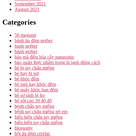
September 2021
August 2021
Categories
50 megumi
bánh ăn dặm gerber
banh gerber
bánh gerber
báo giá điều hòa cây panasonic
bảo quản thực phẩm trong tủ lạnh đúng cách
bé bị tay chân miệng
be hay bi sot
bé khóc đêm
bé ngủ hay khóc đêm
bé quấy khóc ban đêm
bé sơ sinh bị ho
bé sốt cao 39 40 độ
bẹnh chân tay miệng
bệnh tay chân miệng trẻ em
biểu hiện chân tay miệng
biểu hiện tay chân miệng
blossomy
bột ăn dặm cerelac