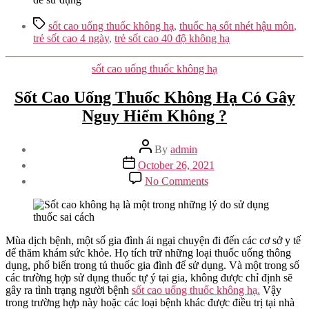
Tags
sốt cao uống thuốc không hạ
,
thuốc hạ sốt nhét hậu môn
,
trẻ sốt cao 4 ngày
,
trẻ sốt cao 40 độ không hạ
Categories
sốt cao uống thuốc không hạ
Sốt Cao Uống Thuốc Không Hạ Có Gây
Nguy Hiểm Không ?
Post
By
admin
author
Post
October 26, 2021
date
on
No Comments
Sốt
Cao
Uống
Thuốc
Không
Mùa dịch bệnh, một số gia đình ái ngại chuyện đi đến các cơ sở y tế
Hạ
để thăm khám sức khỏe. Họ tích trữ những loại thuốc uống thông
Có
dụng, phổ biến trong tủ thuốc gia đình để sử dụng. Và một trong số
Gây
các trường hợp sử dụng thuốc tự ý tại gia, không được chỉ định sẽ
Nguy
gây ra tình trạng người bệnh
sốt cao uống thuốc không hạ.
Vậy
Hiểm
trong trường hợp này hoặc các loại bệnh khác được điều trị tại nhà