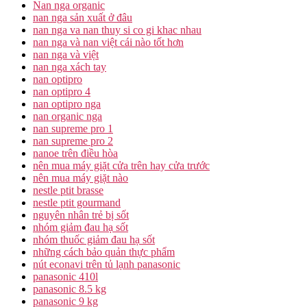
Nan nga organic
nan nga sản xuất ở đâu
nan nga va nan thuy si co gi khac nhau
nan nga và nan việt cái nào tốt hơn
nan nga và việt
nan nga xách tay
nan optipro
nan optipro 4
nan optipro nga
nan organic nga
nan supreme pro 1
nan supreme pro 2
nanoe trên điều hòa
nên mua máy giặt cửa trên hay cửa trước
nên mua máy giặt nào
nestle ptit brasse
nestle ptit gourmand
nguyên nhân trẻ bị sốt
nhóm giảm đau hạ sốt
nhóm thuốc giảm đau hạ sốt
những cách bảo quản thực phẩm
nút econavi trên tủ lạnh panasonic
panasonic 410l
panasonic 8.5 kg
panasonic 9 kg