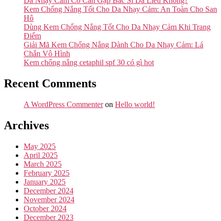
Da Nhạy Cảm Có Cần Gặp Bác Sĩ Da Liễu Không?
Kem Chống Nắng Tốt Cho Da Nhạy Cảm: An Toàn Cho San
Hô
Dùng Kem Chống Nắng Tốt Cho Da Nhạy Cảm Khi Trang
Điểm
Giải Mã Kem Chống Nắng Dành Cho Da Nhạy Cảm: Lá
Chắn Vô Hình
Kem chống nắng cetaphil spf 30 có gì hot
Recent Comments
A WordPress Commenter
on
Hello world!
Archives
May 2025
April 2025
March 2025
February 2025
January 2025
December 2024
November 2024
October 2024
December 2023