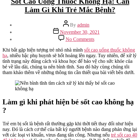
Sốt Cao Uống Thuốc Không Hạ: Cần
Làm Gì Khi Trẻ Mắc Bệnh?
Post
By
admin
author
Post
November 30, 2021
date
on
No Comments
Sốt
Cao
Khi bắt gặp hiện tượng trẻ nhỏ nhà mình
sốt cao uống thuốc không
Uống
hạ
, nhiều bậc phụ huynh sẽ hốt hoảng lên ngay. Tuy nhiên, để xử lý
Thuốc
tình trạng này đúng cách và khoa học để bảo vệ cho sức khỏe của
Không
bé về lâu dài, chúng ta nên bình tĩnh. Sau đó hãy cùng chúng tôi
Hạ:
tham khảo thêm về những thông tin cần thiết qua bài viết bên dưới.
Cần
Làm
Gì
Khi
Trẻ
Làm gì khi phát hiện bé sốt cao không hạ
Mắc
?
Bệnh?
Trẻ em bị sốt là bệnh rất thường gặp khi thời tiết thay đổi như hiện
nay. Đó là cách cơ thể của bất kỳ người bệnh nào đang phản ứng lại
với các loại vi khuẩn, virus đang tấn công. Nhưng nếu
trẻ sốt cao 40