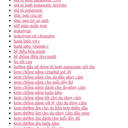
giá tủ lạnh panasonic inverter
giá tủ panasonic
giấc ngủ của trẻ
giac ngu tre so sinh
giữ màu quần jean
gokujyun
gokujyun oil cleansing
hada labo vit c
hada labo vitamin c
hệ điều hòa multi
hệ thống điều hòa multi
ho sốt cao
hướng dẫn sử dụng tủ lạnh panasonic nội địa
kem chống nắng cetaphil spf 30
kem chống nắng cho da dầu nhạy cảm
kem chống nắng cho tuổi dậy thì
kem chống nắng dành cho da nhạy cảm
kem chống nắng hada labo
kem chống nắng tốt cho da nhạy cảm
kem chống nắng vật lý cho da nhạy cảm
kem dưỡng ẩm cho da hỗn hợp thiên dầu
kem dưỡng ẩm cho da nhạy cảm dầu mụn
kem dưỡng ẩm dành cho tuổi dậy thì
kem dưỡng ẩm hada labo