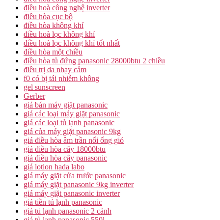
điều hoà công nghệ inverter
điều hòa cục bộ
điều hòa không khí
điều hoà lọc không khí
điều hoà lọc không khí tốt nhất
điều hòa một chiều
điều hòa tủ đứng panasonic 28000btu 2 chiều
điều trị da nhạy cảm
f0 có bị tái nhiễm không
gel sunscreen
Gerber
giá bán máy giặt panasonic
giá các loại máy giặt panasonic
giá các loại tủ lạnh panasonic
giá của máy giặt panasonic 9kg
giá điều hòa âm trần nối ống gió
giá điều hòa cây 18000btu
giá điều hòa cây panasonic
giá lotion hada labo
giá máy giặt cửa trước panasonic
giá máy giặt panasonic 9kg inverter
giá máy giặt panasonic inverter
giá tiền tủ lạnh panasonic
giá tủ lạnh panasonic 2 cánh
giá tủ lạnh panasonic 550l