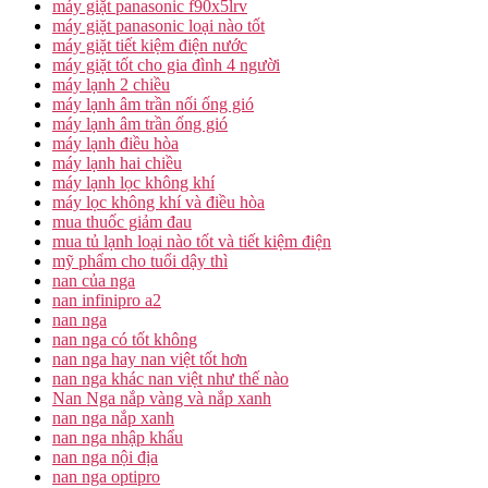
máy giặt panasonic f90x5lrv
máy giặt panasonic loại nào tốt
máy giặt tiết kiệm điện nước
máy giặt tốt cho gia đình 4 người
máy lạnh 2 chiều
máy lạnh âm trần nối ống gió
máy lạnh âm trần ống gió
máy lạnh điều hòa
máy lạnh hai chiều
máy lạnh lọc không khí
máy lọc không khí và điều hòa
mua thuốc giảm đau
mua tủ lạnh loại nào tốt và tiết kiệm điện
mỹ phẩm cho tuổi dậy thì
nan của nga
nan infinipro a2
nan nga
nan nga có tốt không
nan nga hay nan việt tốt hơn
nan nga khác nan việt như thế nào
Nan Nga nắp vàng và nắp xanh
nan nga nắp xanh
nan nga nhập khẩu
nan nga nội địa
nan nga optipro