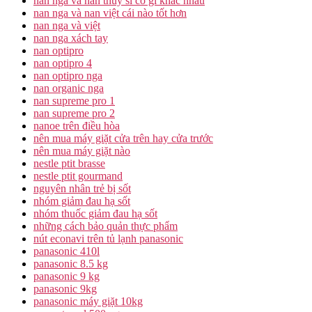
nan nga va nan thuy si co gi khac nhau
nan nga và nan việt cái nào tốt hơn
nan nga và việt
nan nga xách tay
nan optipro
nan optipro 4
nan optipro nga
nan organic nga
nan supreme pro 1
nan supreme pro 2
nanoe trên điều hòa
nên mua máy giặt cửa trên hay cửa trước
nên mua máy giặt nào
nestle ptit brasse
nestle ptit gourmand
nguyên nhân trẻ bị sốt
nhóm giảm đau hạ sốt
nhóm thuốc giảm đau hạ sốt
những cách bảo quản thực phẩm
nút econavi trên tủ lạnh panasonic
panasonic 410l
panasonic 8.5 kg
panasonic 9 kg
panasonic 9kg
panasonic máy giặt 10kg