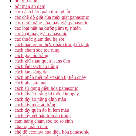
bọt dịu lành
bột mặn ăn dặm
các cách bảo quản thực phẩm
các chế độ giặt của máy giặt panasonic
các chức năng của máy giặt panasonic
các loại mặt nạ dưỡng ẩm tự nhiên
các loại máy giặt panasonic
các thuốc giảm đau hạ sốt
cách bảo quản thực phẩm trong tủ lạnh
cach cham soc toc rung
cách giặt áo trắng
cách giữ màu quần jeans đen
cách làm sạch áo trắng
cách làm sáng da
cách nhận biết trẻ sơ sinh bị tiêu chảy
cách pha sữa nan
cách sử dụng điều hòa panasonic
cách tẩy áo trắng bị mốc lâu ngày
cách tẩy áo trắng dính màu
cách tẩy mốc áo trắng
cách tẩy quần áo bị lem màu
cách tẩy vết bẩn trên áo trắng
cam nang cham soc tre so sinh
chai xịt nách nam
chế độ econavi của điều hòa panasonic