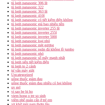
tủ lạnh panasonic 306 lít
tủ lạnh panasonic 322
tủ lạnh panasonic 363 lít
tủ lạnh panasonic 410l
tủ lạnh panasonic có tiết kiệm điện không
tủ lạnh panasonic giá bao nhiêu tiền
tủ lạnh panasonic inverter 255 lít
tủ lạnh panasonic inverter 255l
tủ lạnh panasonic inverter 500l
tủ lạnh panasonic loại nhỏ
tủ lạnh panasonic mặt gương
tủ lạnh panasonic ngăn đá khổng lồ jumbo
tủ lạnh panasonic nhỏ
tủ lạnh panasonic số mấy mạnh nhất
tủ lạnh siêu tiết kiệm điện
tủ lạnh to 2 cánh
tư vấn máy giặt
Uncategorized
uống thuốc giảm đau
uống thuốc giảm đau nhiều có hại không
uv gel
vi sao be bi ho
viem hong o tre so sinh
viêm phế quản cấp ở trẻ em
xịt khử mùi nam thơm lâu