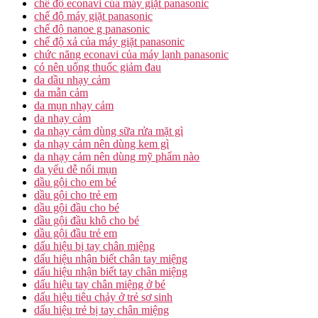
chế độ econavi của máy giặt panasonic
chế độ máy giặt panasonic
chế độ nanoe g panasonic
chế độ xả của máy giặt panasonic
chức năng econavi của máy lạnh panasonic
có nên uống thuốc giảm đau
da dầu nhạy cảm
da mẫn cảm
da mụn nhạy cảm
da nhạy cảm
da nhạy cảm dùng sữa rửa mặt gì
da nhạy cảm nên dùng kem gì
da nhạy cảm nên dùng mỹ phẩm nào
da yếu dễ nổi mụn
dầu gội cho em bé
dầu gội cho trẻ em
dầu gội đầu cho bé
dầu gội đầu khô cho bé
dầu gội đầu trẻ em
dấu hiệu bị tay chân miệng
dấu hiệu nhận biết chân tay miệng
dấu hiệu nhận biết tay chân miệng
dấu hiệu tay chân miệng ở bé
dấu hiệu tiêu chảy ở trẻ sơ sinh
dấu hiệu trẻ bị tay chân miệng