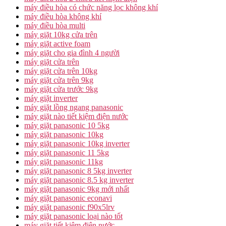
máy điều hòa có chức năng lọc không khí
máy điều hòa không khí
máy điều hòa multi
máy giặt 10kg cửa trên
máy giặt active foam
máy giặt cho gia đình 4 người
máy giặt cửa trên
máy giặt cửa trên 10kg
máy giặt cửa trên 9kg
máy giặt cửa trước 9kg
máy giặt inverter
máy giặt lồng ngang panasonic
máy giặt nào tiết kiệm điện nước
máy giặt panasonic 10 5kg
máy giặt panasonic 10kg
máy giặt panasonic 10kg inverter
máy giặt panasonic 11 5kg
máy giặt panasonic 11kg
máy giặt panasonic 8 5kg inverter
máy giặt panasonic 8.5 kg inverter
máy giặt panasonic 9kg mới nhất
máy giặt panasonic econavi
máy giặt panasonic f90x5lrv
máy giặt panasonic loại nào tốt
máy giặt tiết kiệm điện nước