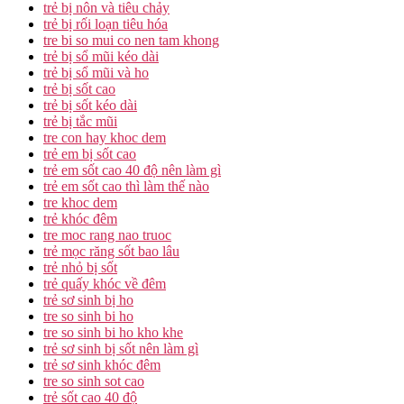
trẻ bị nôn và tiêu chảy
trẻ bị rối loạn tiêu hóa
tre bi so mui co nen tam khong
trẻ bị sổ mũi kéo dài
trẻ bị sổ mũi và ho
trẻ bị sốt cao
trẻ bị sốt kéo dài
trẻ bị tắc mũi
tre con hay khoc dem
trẻ em bị sốt cao
trẻ em sốt cao 40 độ nên làm gì
trẻ em sốt cao thì làm thế nào
tre khoc dem
trẻ khóc đêm
tre moc rang nao truoc
trẻ mọc răng sốt bao lâu
trẻ nhỏ bị sốt
trẻ quấy khóc về đêm
trẻ sơ sinh bị ho
tre so sinh bi ho
tre so sinh bi ho kho khe
trẻ sơ sinh bị sốt nên làm gì
trẻ sơ sinh khóc đêm
tre so sinh sot cao
trẻ sốt cao 40 độ