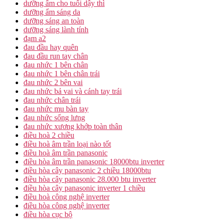
dưỡng ẩm cho tuổi dậy thì
dưỡng ẩm sáng da
dưỡng sáng an toàn
dưỡng sáng lành tính
đạm a2
đau đầu hay quên
đau đầu run tay chân
đau nhức 1 bên chân
đau nhức 1 bên chân trái
đau nhức 2 bên vai
đau nhức bả vai và cánh tay trái
đau nhức chân trái
đau nhức mu bàn tay
đau nhức sống lưng
đau nhức xương khớp toàn thân
điều hoà 2 chiều
điều hoà âm trần loại nào tốt
điều hoà âm trần panasonic
điều hòa âm trần panasonic 18000btu inverter
điều hòa cây panasonic 2 chiều 18000btu
điều hòa cây panasonic 28.000 btu inverter
điều hòa cây panasonic inverter 1 chiều
điều hoà công nghệ inverter
điều hòa công nghệ inverter
điều hòa cục bộ