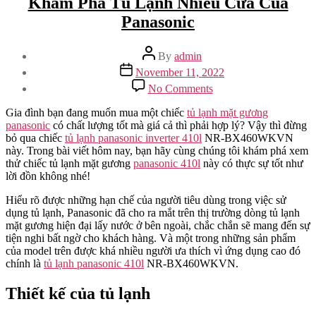
Khám Phá Tủ Lạnh Nhiều Cửa Của
Panasonic
Post
By
admin
author
Post
November 11, 2022
date
on
No Comments
Khám
Phá
Gia đình bạn đang muốn mua một chiếc
tủ lạnh mặt gương
Tủ
panasonic
có chất lượng tốt mà giá cả thì phải hợp lý? Vậy thì đừng
Lạnh
bỏ qua chiếc
tủ lạnh panasonic inverter 410l
NR-BX460WKVN
Nhiều
này. Trong bài viết hôm nay, bạn hãy cùng chúng tôi khám phá xem
Cửa
thử chiếc tủ lạnh mặt gương
panasonic 410l
này có thực sự tốt như
Của
lời đồn không nhé!
Panasonic
Hiểu rõ được những hạn chế của người tiêu dùng trong việc sử
dụng tủ lạnh, Panasonic đã cho ra mắt trên thị trường dòng tủ lạnh
mặt gương hiện đại lấy nước ở bên ngoài, chắc chắn sẽ mang đến sự
tiện nghi bất ngờ cho khách hàng. Và một trong những sản phẩm
của model trên được khá nhiều người ưa thích vì ứng dụng cao đó
chính là
tủ lạnh panasonic 410l
NR-BX460WKVN.
Thiết kế của tủ lạnh