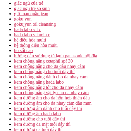
giấc ngủ của trẻ
giac ngu tre so sinh
giữ màu quần jean
gokujyun
gokujyun oil cleansing
hada labo vit c
hada labo vitamin c
hệ điều hòa multi
hệ thống điều hòa multi
ho sốt cao
hướng dẫn sử dụng tủ lạnh panasonic nội địa
kem chống nắng cetaphil spf 30
kem chống nắng cho da dầu nhạy cảm
kem chống nắng cho tuổi dậy thì
kem chống nắng dành cho da nhạy cảm
kem chống nắng hada labo
kem chống nắng tốt cho da nhạy cảm
kem chống nắng vật lý cho da nhạy cảm
kem dưỡng ẩm cho da hỗn hợp thiên dầu
kem dưỡng ẩm cho da nhạy cảm dầu mụn
kem dưỡng ẩm dành cho tuổi dậy thì
kem dưỡng ẩm hada labo
kem dưỡng cho tuổi dậy thì
kem dưỡng da mặt tuổi dậy thì
kem dưỡng da tuổi dậy thì