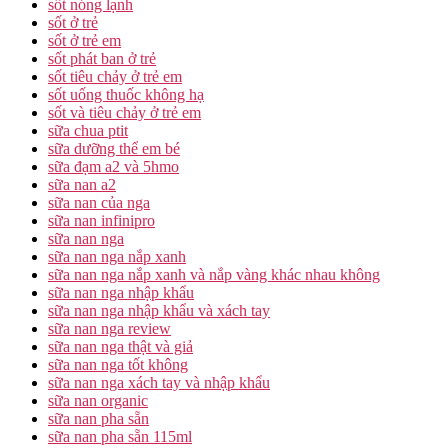
sốt nóng lạnh
sốt ở trẻ
sốt ở trẻ em
sốt phát ban ở trẻ
sốt tiêu chảy ở trẻ em
sốt uống thuốc không hạ
sốt và tiêu chảy ở trẻ em
sữa chua ptit
sữa dưỡng thể em bé
sữa đạm a2 và 5hmo
sữa nan a2
sữa nan của nga
sữa nan infinipro
sữa nan nga
sữa nan nga nắp xanh
sữa nan nga nắp xanh và nắp vàng khác nhau không
sữa nan nga nhập khẩu
sữa nan nga nhập khẩu và xách tay
sữa nan nga review
sữa nan nga thật và giả
sữa nan nga tốt không
sữa nan nga xách tay và nhập khẩu
sữa nan organic
sữa nan pha sẵn
sữa nan pha sẵn 115ml