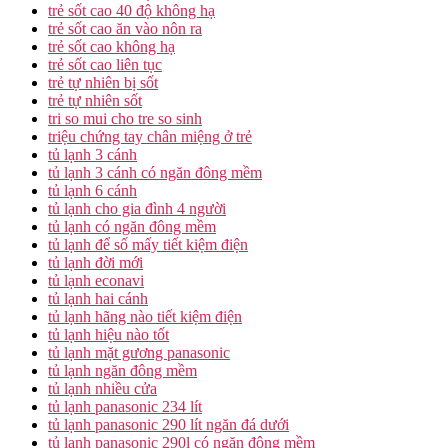
trẻ sốt cao 40 độ không hạ
trẻ sốt cao ăn vào nôn ra
trẻ sốt cao không hạ
trẻ sốt cao liên tục
trẻ tự nhiên bị sốt
trẻ tự nhiên sốt
tri so mui cho tre so sinh
triệu chứng tay chân miệng ở trẻ
tủ lạnh 3 cánh
tủ lạnh 3 cánh có ngăn đông mềm
tủ lạnh 6 cánh
tủ lạnh cho gia đình 4 người
tủ lạnh có ngăn đông mềm
tủ lạnh để số mấy tiết kiệm điện
tủ lạnh đời mới
tủ lạnh econavi
tủ lạnh hai cánh
tủ lạnh hãng nào tiết kiệm điện
tủ lạnh hiệu nào tốt
tủ lạnh mặt gương panasonic
tủ lạnh ngăn đông mềm
tủ lạnh nhiều cửa
tủ lạnh panasonic 234 lít
tủ lạnh panasonic 290 lít ngăn đá dưới
tủ lạnh panasonic 290l có ngăn đông mềm