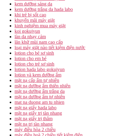
kem dưỡng sáng da
kem dưỡng trắng da hada labo
khi trẻ bị sốt cao
khuyến mãi máy giặt
kinh nghiệm mua máy giặt
koi gokujyun
làn da nhạy cảm
lăn khử mùi nam cao cấp
loại máy giặt nào tiết kiệm điện nước
lotion cho bé sơ sinh
lotion cho em bé
lotion cho trẻ sơ sinh
lotion hada labo gokujyun
lotion và kem dưỡng ẩm
mặt nạ cấp ẩm tự nhiên
mặt nạ dưỡng ẩm thiên nhiên
mặt nạ dưỡng ẩm trắng da
mặt nạ dưỡng ẩm tự nhiên
mat na duong am tu nhien
mặt nạ giấy hada labo
mặt nạ giấy trị tàn nhang
mặt nạ giấy trị thâm
mặt nạ trị tàn nhang
máy điều hòa 2 chiều
máy điều hoà 2 chiều tiết kiệm điện