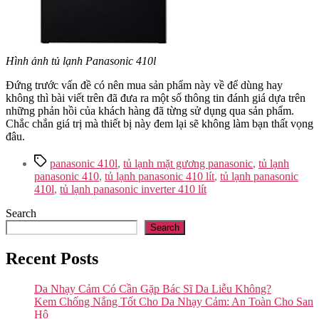
Hình ảnh tủ lạnh Panasonic 410l
Đứng trước vấn đề có nên mua sản phẩm này về để dùng hay
không thì bài viết trên đã đưa ra một số thông tin đánh giá dựa trên
những phản hồi của khách hàng đã từng sử dụng qua sản phẩm.
Chắc chắn giá trị mà thiết bị này đem lại sẽ không làm bạn thất vọng
đâu.
Tags
panasonic 410l
,
tủ lạnh mặt gương panasonic
,
tủ lạnh
panasonic 410
,
tủ lạnh panasonic 410 lít
,
tủ lạnh panasonic
410l
,
tủ lạnh panasonic inverter 410 lít
Search
Search
Recent Posts
Da Nhạy Cảm Có Cần Gặp Bác Sĩ Da Liễu Không?
Kem Chống Nắng Tốt Cho Da Nhạy Cảm: An Toàn Cho San
Hô