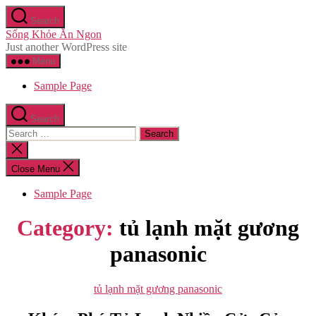
Skip
Search
to
Sống Khỏe Ăn Ngon
the
Just another WordPress site
content
Menu
Sample Page
Search
Search
for:
Close
search
Close Menu
Sample Page
Category:
tủ lạnh mặt gương
panasonic
Categories
tủ lạnh mặt gương panasonic