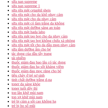
sữa nan supreme
sữa nan supreme 1
sữa rửa mặt cetaphil sheis
sữa rửa mặt cho da khô nhạy cảm
sữa rửa mặt cho da nhạy cảm
sữa rửa mặt có làm trắng da không
sữa rửa mặt dưỡng sáng an toàn
sữa rửa mặt hada labo
sữa rửa mặt tạo bọt cho da nhạy cảm
sữa rửa mặt tạo bọt không chứa xà phòng
sữa rửa mặt tốt cho da dầu mụn nhạy cảm
sữa tắm dưỡng ẩm cho bé
tác dụng của dầu tẩy trang
tái nhiễm
thuốc giảm đau bao lâu có tác dụng
thuốc giảm đau hạ sốt kháng viêm
thuốc giảm đau mọc răng cho bé
tiêu chảy ở trẻ sơ sinh
tinh chất dưỡng trắng d-na
toner da sáng khỏe
toner tuổi dậy thì
top lăn khử mùi nam
top xịt khử mùi nam
trẻ bị cúm a sốt cao không hạ
trẻ bị ho sổ mũi