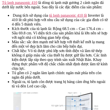
Tủ lạnh panasonic 410
là dòng tủ lạnh mặt gương 2 cánh ngăn đá
dưới lấy nước bên ngoài. Sau đây là các đặc điểm của sản phẩm:
Dung tích sử dụng của
tủ lạnh panasonic 410 lít
Inverter là
410 lít rất phù hợp với nhu cầu sử dụng của các gia đình có từ
4 đến 5 thành viên.
Kích thước của tủ lạnh là: Rộng 68.5 cm – Cao 176.4 cm –
Sâu 69.8 cm. Vì diện tích của sản phẩm khá là lớn nên sẽ hợp
với ngôi nhà có không gian bếp rộng.
Màu sắc: sắc đen mạnh mẽ kết hợp với thiết kế mới lạ mang
đến một vẻ đẹp lịch lãm cho căn bếp hiện đại.
Chất liệu: Vỏ tủ được phủ lớp sơn tĩnh điện và làm từ thép
không rỉ giúp màu sắc của thiết bị được giữ lâu hơn. Các linh
kiện được lắp ráp theo quy trình sản xuất Nhật Bản. Khay
đựng thực phẩm với độ chắc chắn nhất định được làm từ kính
chịu lực.
Tủ gồm có 2 ngăn làm lạnh chính: ngăn mát phía trên còn
ngăn đá phía dưới.
Ngoài ra, tủ lạnh còn được trang bị bảng cảm ứng bên ngoài
tủ và đèn Led cao cấp.