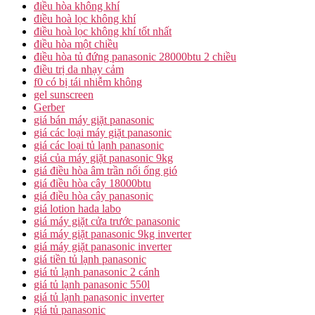
điều hòa không khí
điều hoà lọc không khí
điều hoà lọc không khí tốt nhất
điều hòa một chiều
điều hòa tủ đứng panasonic 28000btu 2 chiều
điều trị da nhạy cảm
f0 có bị tái nhiễm không
gel sunscreen
Gerber
giá bán máy giặt panasonic
giá các loại máy giặt panasonic
giá các loại tủ lạnh panasonic
giá của máy giặt panasonic 9kg
giá điều hòa âm trần nối ống gió
giá điều hòa cây 18000btu
giá điều hòa cây panasonic
giá lotion hada labo
giá máy giặt cửa trước panasonic
giá máy giặt panasonic 9kg inverter
giá máy giặt panasonic inverter
giá tiền tủ lạnh panasonic
giá tủ lạnh panasonic 2 cánh
giá tủ lạnh panasonic 550l
giá tủ lạnh panasonic inverter
giá tủ panasonic