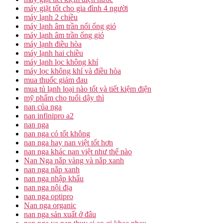
máy giặt tốt cho gia đình 4 người
máy lạnh 2 chiều
máy lạnh âm trần nối ống gió
máy lạnh âm trần ống gió
máy lạnh điều hòa
máy lạnh hai chiều
máy lạnh lọc không khí
máy lọc không khí và điều hòa
mua thuốc giảm đau
mua tủ lạnh loại nào tốt và tiết kiệm điện
mỹ phẩm cho tuổi dậy thì
nan của nga
nan infinipro a2
nan nga
nan nga có tốt không
nan nga hay nan việt tốt hơn
nan nga khác nan việt như thế nào
Nan Nga nắp vàng và nắp xanh
nan nga nắp xanh
nan nga nhập khẩu
nan nga nội địa
nan nga optipro
Nan nga organic
nan nga sản xuất ở đâu