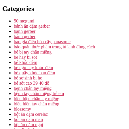
Categories
50 megumi
bánh ăn dặm gerber
banh gerber
bánh gerber
báo giá điều hòa cây panasonic
bảo quản thực phẩm trong tủ lạnh đúng cách
bé bị tay chân miệng
be hay bi sot
bé khóc đêm
bé ngủ hay khóc đêm
bé quấy khóc ban đêm
bé sơ sinh bị ho
bé sốt cao 39 40 độ
bẹnh chân tay miệng
bệnh tay chân miệng trẻ em
biểu hiện chân tay miệng
biểu hiện tay chân miệng
blossomy
bột ăn dặm cerelac
bột ăn dặm mặn
bột ăn dặm ngọt