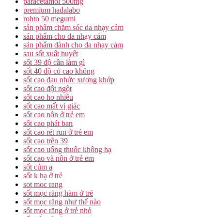
paracetamol 500mg
premium hadalabo
rohto 50 megumi
sản phẩm chăm sóc da nhạy cảm
sản phẩm cho da nhạy cảm
sản phẩm dành cho da nhạy cảm
sau sốt xuất huyết
sốt 39 độ cần làm gì
sốt 40 độ có cao không
sốt cao đau nhức xương khớp
sốt cao đột ngột
sốt cao ho nhiều
sốt cao mất vị giác
sốt cao nôn ở trẻ em
sốt cao phát ban
sốt cao rét run ở trẻ em
sốt cao trên 39
sốt cao uống thuốc không hạ
sốt cao và nôn ở trẻ em
sốt cúm a
sốt k hạ ở trẻ
sot moc rang
sốt mọc răng hàm ở trẻ
sốt mọc răng như thế nào
sốt mọc răng ở trẻ nhỏ