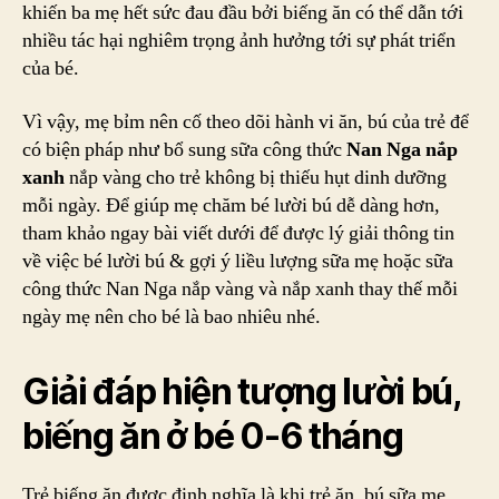
khiến ba mẹ hết sức đau đầu bởi biếng ăn có thể dẫn tới
nhiều tác hại nghiêm trọng ảnh hưởng tới sự phát triển
của bé.
Vì vậy, mẹ bỉm nên cố theo dõi hành vi ăn, bú của trẻ để
có biện pháp như bổ sung sữa công thức
Nan Nga nắp
xanh
nắp vàng cho trẻ không bị thiếu hụt dinh dưỡng
mỗi ngày. Để giúp mẹ chăm bé lười bú dễ dàng hơn,
tham khảo ngay bài viết dưới để được lý giải thông tin
về việc bé lười bú & gợi ý liều lượng sữa mẹ hoặc sữa
công thức Nan Nga nắp vàng và nắp xanh thay thế mỗi
ngày mẹ nên cho bé là bao nhiêu nhé.
Giải đáp hiện tượng lười bú,
biếng ăn ở bé 0-6 tháng
Trẻ biếng ăn được định nghĩa là khi trẻ ăn, bú sữa mẹ