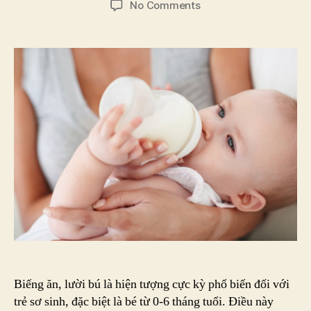
on
No Comments
Cùng
Nan
Nga
số
1
nắp
xanh
lý
giải
tình
trạng
trẻ
sơ
sinh
bị
biếng
ăn
Biếng ăn, lười bú là hiện tượng cực kỳ phổ biến đối với
trẻ sơ sinh, đặc biệt là bé từ 0-6 tháng tuổi. Điều này