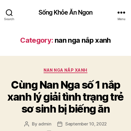
Sống Khỏe Ăn Ngon
Search
Menu
Category:
nan nga nắp xanh
Categories
NAN NGA NẮP XANH
Cùng Nan Nga số 1 nắp
xanh lý giải tình trạng trẻ
sơ sinh bị biếng ăn
By
admin
September 10, 2022
Post
Post
author
date