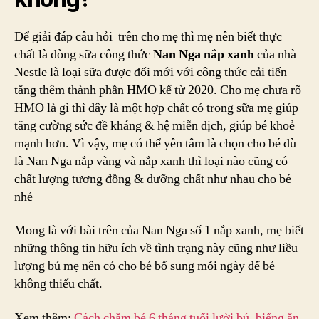
Để giải đáp câu hỏi trên cho mẹ thì mẹ nên biết thực
chất là dòng sữa công thức
Nan Nga nắp xanh
của nhà
Nestle là loại sữa được đổi mới với công thức cải tiến
tăng thêm thành phần HMO kể từ 2020. Cho mẹ chưa rõ
HMO là gì thì đây là một hợp chất có trong sữa mẹ giúp
tăng cường sức đề kháng & hệ miễn dịch, giúp bé khoẻ
mạnh hơn. Vì vậy, mẹ có thể yên tâm là chọn cho bé dù
là Nan Nga nắp vàng và nắp xanh thì loại nào cũng có
chất lượng tương đồng & dưỡng chất như nhau cho bé
nhé
Mong là với bài trên của Nan Nga số 1 nắp xanh, mẹ biết
những thông tin hữu ích về tình trạng này cũng như liều
lượng bú mẹ nên có cho bé bổ sung mỗi ngày để bé
không thiếu chất.
Xem thêm:
Cách chăm bé 6 tháng tuổi lười bú, biếng ăn