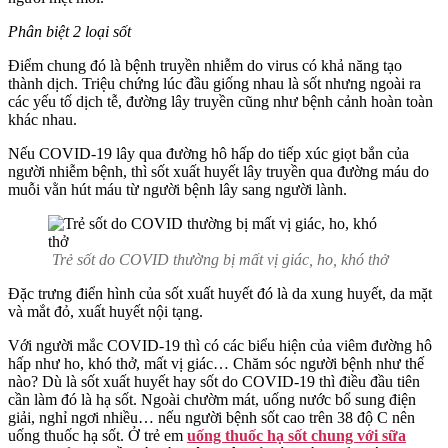
Phân biệt 2 loại sốt
Điểm chung đó là bệnh truyền nhiễm do virus có khả năng tạo
thành dịch. Triệu chứng lúc đầu giống nhau là sốt nhưng ngoài ra
các yếu tố dịch tễ, đường lây truyền cũng như bệnh cảnh hoàn toàn
khác nhau.
Nếu COVID-19 lây qua đường hô hấp do tiếp xúc giọt bắn của
người nhiễm bệnh, thì sốt xuất huyết lây truyền qua đường máu do
muỗi vằn hút máu từ người bệnh lây sang người lành.
Trẻ sốt do COVID thường bị mất vị giác, ho, khó thở
Đặc trưng điển hình của sốt xuất huyết đó là da xung huyết, da mặt
và mắt đỏ, xuất huyết nội tạng.
Với người mắc COVID-19 thì có các biểu hiện của viêm đường hô
hấp như ho, khó thở, mất vị giác… Chăm sóc người bệnh như thế
nào? Dù là sốt xuất huyết hay sốt do COVID-19 thì điều đầu tiên
cần làm đó là hạ sốt. Ngoài chườm mát, uống nước bổ sung điện
giải, nghỉ ngơi nhiều… nếu người bệnh sốt cao trên 38 độ C nên
uống thuốc hạ sốt. Ở trẻ em
uống thuốc hạ sốt chung với sữa