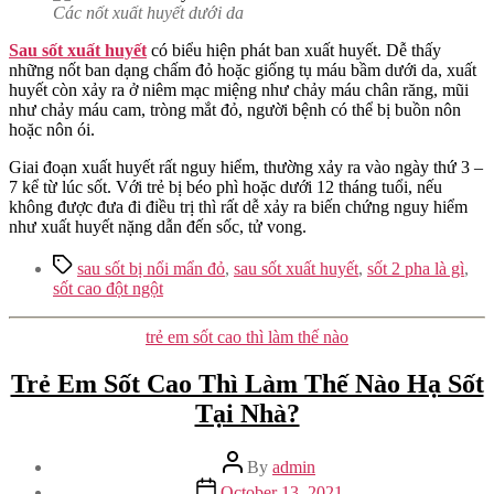
Các nốt xuất huyết dưới da
Sau sốt xuất huyết
có biểu hiện phát ban xuất huyết. Dễ thấy
những nốt ban dạng chấm đỏ hoặc giống tụ máu bầm dưới da, xuất
huyết còn xảy ra ở niêm mạc miệng như chảy máu chân răng, mũi
như chảy máu cam, tròng mắt đỏ, người bệnh có thể bị buồn nôn
hoặc nôn ói.
Giai đoạn xuất huyết rất nguy hiểm, thường xảy ra vào ngày thứ 3 –
7 kể từ lúc sốt. Với trẻ bị béo phì hoặc dưới 12 tháng tuổi, nếu
không được đưa đi điều trị thì rất dễ xảy ra biến chứng nguy hiểm
như xuất huyết nặng dẫn đến sốc, tử vong.
Tags
sau sốt bị nổi mẩn đỏ
,
sau sốt xuất huyết
,
sốt 2 pha là gì
,
sốt cao đột ngột
Categories
trẻ em sốt cao thì làm thế nào
Trẻ Em Sốt Cao Thì Làm Thế Nào Hạ Sốt
Tại Nhà?
Post
By
admin
author
Post
October 13, 2021