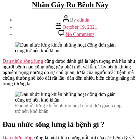
Nhân Gây Ra Bệnh Này
Post
By
admin
author
Post
October 19, 2021
date
on
No Comments
Đau
Nhức
Sống
Lưng
Và
Đau nhức sống lưng
cũng được đánh giá là hiện tượng mà hầu như
Những
người bệnh nào cũng từng gặp phải một vài lần. Tuy bệnh không
Nguyên
nghiêm trọng nhưng do sự chủ quan, lơ là của người mắc bệnh mà
Nhân
chúng thường sẽ kéo dài rất lâu, dẫn đến nhiều biến chứng nặng nề
Gây
trong tương lai.
Ra
Bệnh
Này
Đau nhức lưng khiến những hoạt động đơn giản cũng
trở nên khó khăn
Đau nhức sống lưng là bệnh gì ?
Đau nhức lưng
cũng là một triệu chứng nổi trội của các bệnh lý về