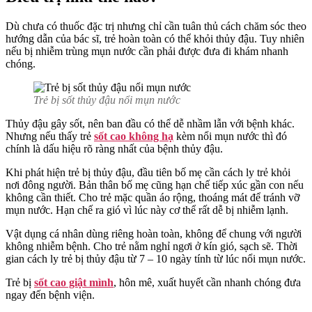
Dù chưa có thuốc đặc trị nhưng chỉ cần tuân thủ cách chăm sóc theo
hướng dẫn của bác sĩ, trẻ hoàn toàn có thể khỏi thủy đậu. Tuy nhiên
nếu bị nhiễm trùng mụn nước cần phải được đưa đi khám nhanh
chóng.
Trẻ bị sốt thủy đậu nổi mụn nước
Thủy đậu gây sốt, nên ban đầu có thể dễ nhầm lẫn với bệnh khác.
Nhưng nếu thấy trẻ
sốt cao không hạ
kèm nổi mụn nước thì đó
chính là dấu hiệu rõ ràng nhất của bệnh thủy đậu.
Khi phát hiện trẻ bị thủy đậu, đầu tiên bố mẹ cần cách ly trẻ khỏi
nơi đông người. Bản thân bố mẹ cũng hạn chế tiếp xúc gần con nếu
không cần thiết. Cho trẻ mặc quần áo rộng, thoáng mát để tránh vỡ
mụn nước. Hạn chế ra gió vì lúc này cơ thể rất dễ bị nhiễm lạnh.
Vật dụng cá nhân dùng riêng hoàn toàn, không để chung với người
không nhiễm bệnh. Cho trẻ nằm nghỉ ngơi ở kín gió, sạch sẽ. Thời
gian cách ly trẻ bị thủy đậu từ 7 – 10 ngày tính từ lúc nổi mụn nước.
Trẻ bị
sốt cao giật mình
, hôn mê, xuất huyết cần nhanh chóng đưa
ngay đến bệnh viện.