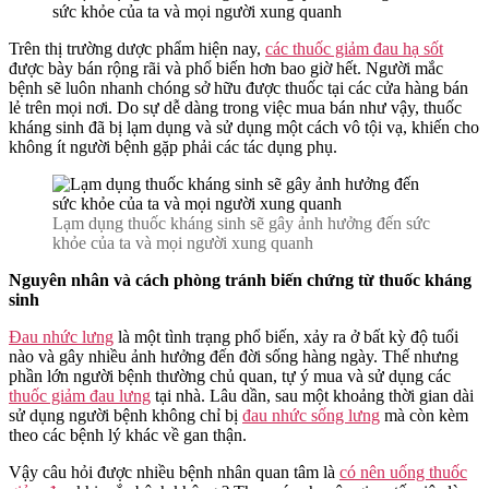
Giảm
Đau
Hạ
Trên thị trường dược phẩm hiện nay,
các thuốc giảm đau hạ sốt
Sốt
được bày bán rộng rãi và phổ biến hơn bao giờ hết. Người mắc
Có
bệnh sẽ luôn nhanh chóng sở hữu được thuốc tại các cửa hàng bán
Tác
lẻ trên mọi nơi. Do sự dễ dàng trong việc mua bán như vậy, thuốc
Dụng
kháng sinh đã bị lạm dụng và sử dụng một cách vô tội vạ, khiến cho
Phụ
không ít người bệnh gặp phải các tác dụng phụ.
Ra
Sao
?
Lạm dụng thuốc kháng sinh sẽ gây ảnh hưởng đến sức
khỏe của ta và mọi người xung quanh
Nguyên nhân và cách phòng tránh biến chứng từ thuốc kháng
sinh
Đau nhức lưng
là một tình trạng phổ biến, xảy ra ở bất kỳ độ tuổi
nào và gây nhiều ảnh hưởng đến đời sống hàng ngày. Thế nhưng
phần lớn người bệnh thường chủ quan, tự ý mua và sử dụng các
thuốc giảm đau lưng
tại nhà. Lâu dần, sau một khoảng thời gian dài
sử dụng người bệnh không chỉ bị
đau nhức sống lưng
mà còn kèm
theo các bệnh lý khác về gan thận.
Vậy câu hỏi được nhiều bệnh nhân quan tâm là
có nên uống thuốc