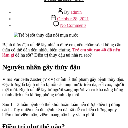
Post
By
admin
author
Post
October 28, 2021
date
on
No Comments
Bệnh
Thủy
Đậu:
Trẻ
Bệnh thủy đậu rất dễ lây nhiễm ở trẻ em, nếu chăm sóc không cẩn
Em
thận có thể dẫn đến nhiều biến chứng.
Trẻ em sốt cao 40 độ nên
Sốt
làm gì
để hạ sốt? Điều trị thủy đậu tại nhà ra sao?
Cao
40
Nguyên nhân gây thủy đậu
Độ
Nên
Virus Varicella Zoster (VZV) chính là thủ phạm gây bệnh thủy đậu.
Làm
Đặc trưng là bệnh nhân bị nổi các mụn nước trên da, sốt cao, người
Gì?
mệt mỏi. Bệnh rất dễ lây từ người sang người và có khả năng bùng
thành dịch nếu không phòng tránh kịp thời.
Sau 1 – 2 tuần bệnh có thể khỏi hoàn toàn nếu được điều trị đúng
cách. Tuy nhiên nếu để bệnh kéo dài rất dễ có biến chứng nguy
hiểm như viêm não, viêm màng não hay viêm phổi.
Điều trị như thế nào?