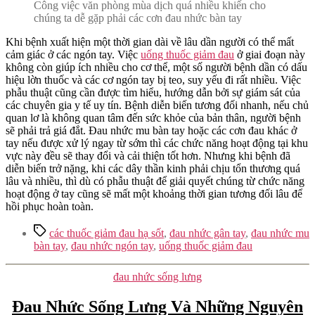
Công việc văn phòng mùa dịch quá nhiều khiến cho
chúng ta dễ gặp phải các cơn đau nhức bàn tay
Khi bệnh xuất hiện một thời gian dài về lâu dần người có thể mất
cảm giác ở các ngón tay. Việc
uống thuốc giảm đau
ở giai đoạn này
không còn giúp ích nhiều cho cơ thể, một số người bệnh dần có dấu
hiệu lờn thuốc và các cơ ngón tay bị teo, suy yếu đi rất nhiều. Việc
phẫu thuật cũng cần được tìm hiểu, hướng dẫn bởi sự giám sát của
các chuyên gia y tế uy tín. Bệnh diễn biến tương đối nhanh, nếu chủ
quan lơ là không quan tâm đến sức khỏe của bản thân, người bệnh
sẽ phải trả giá đắt. Đau nhức mu bàn tay hoặc các cơn đau khác ở
tay nếu được xử lý ngay từ sớm thì các chức năng hoạt động tại khu
vực này đều sẽ thay đổi và cải thiện tốt hơn. Nhưng khi bệnh đã
diễn biến trở nặng, khi các dây thần kinh phải chịu tổn thương quá
lâu và nhiều, thì dù có phẫu thuật để giải quyết chúng từ chức năng
hoạt động ở tay cũng sẽ mất một khoảng thời gian tương đối lâu để
hồi phục hoàn toàn.
Tags
các thuốc giảm đau hạ sốt
,
đau nhức gân tay
,
đau nhức mu
bàn tay
,
đau nhức ngón tay
,
uống thuốc giảm đau
Categories
đau nhức sống lưng
Đau Nhức Sống Lưng Và Những Nguyên