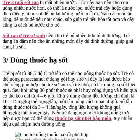
Trẻ 3 tuổi sốt cao
bị mất nhiều nước. Lúc này bạn nên cho con
uống nhiều nước hơn, có thể là nước lọc, nước trái cây hoặc dung
dịch điện giải oresol để bù lại lượng nước mất đi. Nấu các món ăn
lỏng, dễ nuốt dễ tiêu như cháo, súp giúp trẻ tiêu hóa tốt hơn và đây
cũng là cách bù nước cho trẻ.
Sốt cao ở trẻ sơ sinh
nên cho trẻ bú nhiều hơn bình thường. Trẻ
đang ăn dặm nên cho ăn những món đầy đủ dinh dưỡng, giúp giải
cảm, hạ sốt.
3/ Dùng thuốc hạ sốt
Trẻ bị sốt từ 38,5 độ C trở lên có thể cho uống thuốc hạ sốt. Trẻ có
thể uống paracetamol ở dạng gói hay sirô vì đây là loại được bào
chế riêng phù hợp cho trẻ sơ sinh và trẻ nhỏ, có tác dụng hạ sốt hiệu
quả. Sau khi uống 30 phút thuốc sẽ phát huy công dụng và hiệu quả
có thể kéo dài từ 4 – 6 giờ. Chú ý dùng đúng liều lượng chỉ định là
10 – 15mg/kg thể trọng/lần, mỗi lần uống cách nhau 4 giờ. Số lần
dùng thuốc tối đa 3 – 4 lần/ngày, tổng liều lượng không quá
60mg/kg thể trọng/ngày. Nếu trẻ đang ngủ, mệt không uống trực
tiếp được bạn có thể dùng
thuốc hạ sốt nhét hậu môn
, tuy nhiên
hiệu quả chậm hơn đường uống.