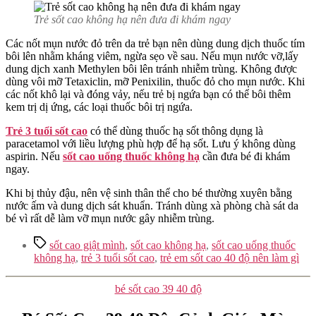
Trẻ sốt cao không hạ nên đưa đi khám ngay
Các nốt mụn nước đỏ trên da trẻ bạn nên dùng dung dịch thuốc tím
bôi lên nhằm kháng viêm, ngừa sẹo về sau. Nếu mụn nước vỡ,lấy
dung dịch xanh Methylen bôi lên tránh nhiễm trùng. Không được
dùng vôi mỡ Tetaxiclin, mỡ Penixilin, thuốc đỏ cho mụn nước. Khi
các nốt khô lại và đóng vảy, nếu trẻ bị ngứa bạn có thể bôi thêm
kem trị dị ứng, các loại thuốc bôi trị ngứa.
Trẻ 3 tuổi sốt cao
có thể dùng thuốc hạ sốt thông dụng là
paracetamol với liều lượng phù hợp để hạ sốt. Lưu ý không dùng
aspirin. Nếu
sốt cao uống thuốc không hạ
cần đưa bé đi khám
ngay.
Khi bị thủy đậu, nên vệ sinh thân thể cho bé thường xuyên bằng
nước ấm và dung dịch sát khuẩn. Tránh dùng xà phòng chà sát da
bé vì rất dễ làm vỡ mụn nước gây nhiễm trùng.
Tags
sốt cao giật mình
,
sốt cao không hạ
,
sốt cao uống thuốc
không hạ
,
trẻ 3 tuổi sốt cao
,
trẻ em sốt cao 40 độ nên làm gì
Categories
bé sốt cao 39 40 độ