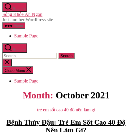
Skip
Search
to
Sống Khỏe Ăn Ngon
the
Just another WordPress site
content
Menu
Sample Page
Search
Search
for:
Close
search
Close Menu
Sample Page
Month:
October 2021
Categories
trẻ em sốt cao 40 độ nên làm gì
Bệnh Thủy Đậu: Trẻ Em Sốt Cao 40 Độ
Nên Làm Gì?