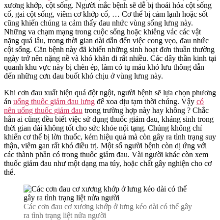
xương khớp, cột sống. Người mắc bệnh sẽ dễ bị thoái hóa cột sống
cổ, gai cột sống, viêm cơ khớp cổ, … Cơ thể bị cảm lạnh hoặc sốt
cũng khiến chúng ta cảm thấy đau nhức vùng sống lưng này.
Những va chạm mạng trong cuộc sống hoặc khiêng vác các vật
nặng quá lâu, trong thời gian dài dẫn đến việc cong vẹo, đau nhức
cột sống. Căn bệnh này đã khiến những sinh hoạt đơn thuần thường
ngày trở nên nặng nề và khó khăn đi rất nhiều. Các dây thần kinh tại
quanh khu vực này bị chèn ép, làm có tụ máu khó lưu thông dẫn
đến những cơn đau buốt khó chịu ở vùng lưng này.
Khi cơn đau xuất hiện quá đột ngột, người bệnh sẽ lựa chọn phương
án
uống thuốc giảm đau lưng
để xoa dịu tạm thời chúng. Vậy
có
nên uống thuốc giảm đau
trong trường hợp này hay không ? Chắc
hẳn ai cũng đều biết việc sử dụng thuốc giảm đau, kháng sinh trong
thời gian dài không tốt cho sức khỏe nội tạng. Chúng không chỉ
khiến cơ thể bị lờn thuốc, kém hiệu quả mà còn gây ra tình trạng suy
thận, viêm gan rất khó điều trị. Một số người bệnh còn dị ứng với
các thành phần có trong thuốc giảm đau. Vài người khác còn xem
thuốc giảm đau như một dạng ma túy, hoặc chất gây nghiện cho cơ
thể.
Các cơn đau cơ xương khớp ở lưng kéo dài có thể gây
ra tình trạng liệt nửa người