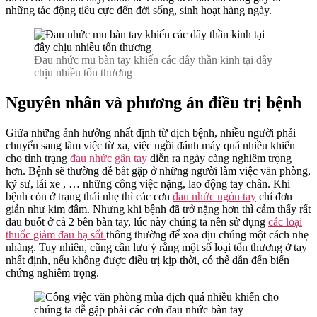
Thương
những tác động tiêu cực đến đời sống, sinh hoạt hàng ngày.
Khá
Phổ
Biến
Đau nhức mu bàn tay khiến các dây thần kinh tại đây
chịu nhiều tổn thương
Nguyên nhân và phương án điều trị bệnh
Giữa những ảnh hưởng nhất định từ dịch bệnh, nhiều người phải
chuyển sang làm việc từ xa, việc ngồi đánh máy quá nhiều khiến
cho tình trạng
đau nhức gân tay
diễn ra ngày càng nghiêm trọng
hơn. Bệnh sẽ thường dễ bắt gặp ở những người làm việc văn phòng,
kỹ sư, lái xe , … những công việc nặng, lao động tay chân. Khi
bệnh còn ở trạng thái nhẹ thì các cơn
đau nhức ngón tay
chỉ đơn
giản như kim đâm. Nhưng khi bệnh đã trở nặng hơn thì cảm thấy rất
đau buốt ở cả 2 bên bàn tay, lúc này chúng ta nên sử dụng
các loại
thuốc giảm đau hạ sốt
thông thường để xoa dịu chúng một cách nhẹ
nhàng. Tuy nhiên, cũng cần lưu ý rằng một số loại tổn thương ở tay
nhất định, nếu không được điều trị kịp thời, có thể dẫn đến biến
chứng nghiêm trọng.