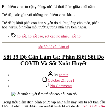
Bị nhiễm virus từ cộng đồng, nhất là thời điểm giữa cuối năm.
Trẻ tiếp xúc gần với những trẻ nhiễm virus khác.
Trẻ dễ bị khởi phát cơn hen suyễn do dị ứng lông chó mèo, phấn
hoa, virus, ô nhiễm môi trường trong nhà hay bên ngoài…
Tags
ho sốt
,
ho sốt cao
,
sốt cao ho nhiều
,
sốt ho
Categories
sốt 39 độ cần làm gì
Sốt 39 Độ Cần Làm Gì: Phân Biệt Sốt Do
COVID Và Sốt Xuất Huyết
Post
By
admin
author
Post
October 21, 2021
date
on
No Comments
Sốt
39
Độ
Cần
Trong thời điểm dịch bệnh phức tạp như hiện nay, khi bị sốt ban đầu
Làm
khó mà phân biệt được liệu người bệnh bị sốt do đâu.
Sốt 39 độ cần