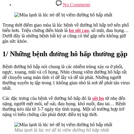
date
on
No Comments
Các
Bệnh
Về
Đường
Trong thời điểm giao mùa là lúc bệnh về đường hô hấp trở nên phổ
Hô
biến hơn. Triệu chứng điển hình là
ho sốt cao
, sổ mũi, đau họng…
Hấp
Dưới đây là những bệnh bất kỳ ai cũng có thể gặp nếu không giữ
Gây
gìn sức khỏe.
Ho
Sốt
1/ Những bệnh đường hô hấp thường gặp
Cao
Bệnh đường hô hấp nói chung là các nhiễm trùng xảy ra ở phổi,
ngực, xoang, mũi và cổ họng. Nhìn chung viêm đường hô hấp rất
dễ chuyển sang mãn tính vì dễ lây và dễ tái phát. Những người
thường xuyên tụ tập trong 1 không gian nhỏ là nơi dễ phát tán virus
nhất.
Các đặc trưng của bệnh về đường hô hấp đó là
sốt ho
từ nhẹ đến
nặng, người mệt mỏi, uể oải, đau họng. khó nuốt, đau tai… Bệnh
thường kéo dài từ 3-7 ngày tùy tình trạng. Một số trường hợp trở
nặng vì biến chứng cần phải được điều trị kịp thời.
Mùa lạnh là lúc trẻ dễ bị viêm đường hô hấp nhất