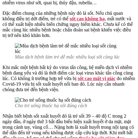
nhiễm virus như sởi, quai bị, thủy đậu, rubella…
Đặc điểm chung của những bệnh này đó là sốt. Nếu chủ quan
không điều trị dứt điểm, trẻ có thể
sốt cao không hạ
, mất nước và
có thể xuất hiện nhiều biến chứng nguy hiểm khác. Chưa kể có thể
mắc cùng lúc nhiều bệnh hoặc chẩn đoán sai bệnh khiến việc điều
trị trở nên khó khăn hơn.
Mùa dịch bệnh làm trẻ dễ mắc nhiều loại sốt cùng lúc
Khi mắc một bệnh bất kỳ do virus tấn công, hệ miễn dịch vì nhiễm
bệnh đang yếu và đó là thời điểm các loại virus khác tấn công cùng
lúc. Có không ít trường hợp trê vừa bị
sốt cao mất vị giác
do nhiễm
Covid-19 vừa bị sốt xuất huyết nổi ban đỏ. Lúc này cần nhanh
chóng đưa trẻ đến bệnh viện.
Cho trẻ uống thuốc hạ sốt đúng cách
Nhận biết bệnh sốt xuất huyết đó là trẻ sốt 39 – 40 độ C trong 2
ngày đầu, ở ngày thứ 3 bắt đầu biểu hiện xuất huyết ở da mặt, mặt
trong cánh tay, vùng cổ… Nặng hơn là xuất huyết trong nội tạng có
thể dẫn đến tử vong nếu không được cấp cứu kịp thời. Khi mới bắt