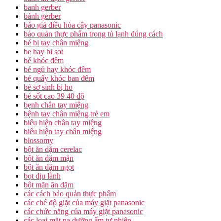
banh gerber
bánh gerber
báo giá điều hòa cây panasonic
bảo quản thực phẩm trong tủ lạnh đúng cách
bé bị tay chân miệng
be hay bi sot
bé khóc đêm
bé ngủ hay khóc đêm
bé quấy khóc ban đêm
bé sơ sinh bị ho
bé sốt cao 39 40 độ
bẹnh chân tay miệng
bệnh tay chân miệng trẻ em
biểu hiện chân tay miệng
biểu hiện tay chân miệng
blossomy
bột ăn dặm cerelac
bột ăn dặm mặn
bột ăn dặm ngọt
bọt dịu lành
bột mặn ăn dặm
các cách bảo quản thực phẩm
các chế độ giặt của máy giặt panasonic
các chức năng của máy giặt panasonic
các loại mặt nạ dưỡng ẩm tự nhiên