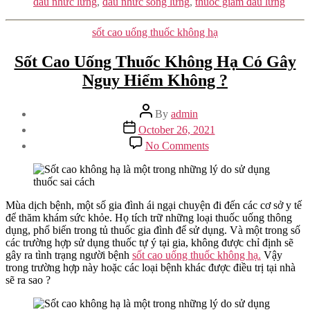
đau nhức lưng
,
đau nhức sống lưng
,
thuốc giảm đau lưng
Categories
sốt cao uống thuốc không hạ
Sốt Cao Uống Thuốc Không Hạ Có Gây
Nguy Hiểm Không ?
Post
By
admin
author
Post
October 26, 2021
date
on
No Comments
Sốt
Cao
Uống
Thuốc
Không
Mùa dịch bệnh, một số gia đình ái ngại chuyện đi đến các cơ sở y tế
Hạ
để thăm khám sức khỏe. Họ tích trữ những loại thuốc uống thông
Có
dụng, phổ biến trong tủ thuốc gia đình để sử dụng. Và một trong số
Gây
các trường hợp sử dụng thuốc tự ý tại gia, không được chỉ định sẽ
Nguy
gây ra tình trạng người bệnh
sốt cao uống thuốc không hạ.
Vậy
Hiểm
trong trường hợp này hoặc các loại bệnh khác được điều trị tại nhà
Không
sẽ ra sao ?
?