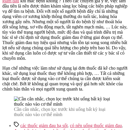
giảm đau
khi mắc bệnh không ? Theo các chuyên gia y tế, việc làm
đầu tiên là nên được thăm khám sàng lọc bằng các biện pháp nghiệp
vụ để tìm ra bệnh. Đối với một số người bệnh đây chỉ là những
dạng viêm cơ xương khớp thông thường do tuổi tác, loãng hóa
xương gây nên. Nhưng một số người là do bệnh lý như thoái hóa
đốt sống lưng, xơ vữa động mạch, tắt nghẽn mạch máu, … Lúc này,
tùy vào thể trạng người bệnh, mức độ đau và quá trình điều trị mà
bác sĩ sẽ chỉ định sử dụng thuốc giảm đau ở từng giai đoạn cụ thể.
Thuốc giảm đau tuy hiệu quả nhưng vẫn tồn tại song song nhiều bất
lợi nếu sử dụng chúng quá liều lượng cho phép trên bao bì. Do vậy,
khi sử dụng cần luôn có được sự tư vấn cần thiết từ các y bác sĩ có
chuyên môn.
Hạn chế những việc làm như sử dụng lại đơn thuốc đã kê cho người
khác, sử dụng loại thuốc thay thế không phù hợp, … Tất cả những
loại thuốc được sử dụng vào cơ thể chúng ta cần được kiểm soát
chặt chẽ. Bởi lẽ không gì quan trọng và quý giá hơn sức khỏe của
chính bản thân và mọi người xung quanh ta.
Cần cân nhắc, chọn lọc trước khi uống bất kỳ loại
thuốc nào vào cơ thể mình
Tags
các thuốc giảm đau hạ sốt
,
có nên uống thuốc giảm đau
,