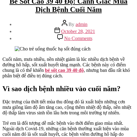
Bé Sốt Cao 39 40 Độ: Cảnh Giác Mùa
Dịch Bệnh Cuối Năm
Post
By
admin
author
Post
October 28, 2021
date
on
No Comments
Bé
Sốt
Cao
39
Cuối năm, mưa nhiều, nền nhiệt giảm là lúc nhiều dịch bệnh về
40
đường hô hấp, sốt xuất huyết tăng mạnh. Các bệnh này có điểm
Độ:
chung là có thể khiến
bé sốt cao 39 40 độ
, nhưng ban đầu rất khó
Cảnh
phân biệt để điều trị đúng cách.
Giác
Mùa
Vì sao dịch bệnh nhiều vào cuối năm?
Dịch
Bệnh
Đặc trưng của thời tiết mùa thu đông đó là xuất hiện những cơn
Cuối
mưa giông làm độ ẩm tăng cao, cộng thêm nhiệt độ thấp, nền nhiệt
Năm
độ thấp làm virus sinh tồn lâu hơn trong môi trường tự nhiên.
Trẻ em là đối tượng dễ mắc bệnh vào thời điểm giao mùa nhất.
Ngoài dịch Covid-19, những căn bệnh thường xuất hiện vào mùa
cuối năm đó là sốt xuất huyết, các bệnh viêm đường hô hấp do