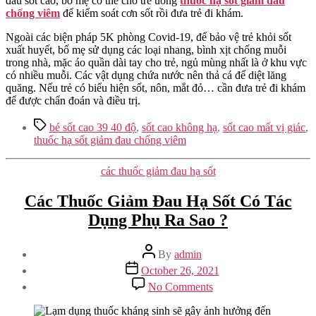
đầu sốt cao, bố mẹ có thể cho trẻ uống
thuốc hạ sốt giảm đau
chống viêm
để kiểm soát cơn sốt rồi đưa trẻ đi khám.
Ngoài các biện pháp 5K phòng Covid-19, để bảo vệ trẻ khỏi sốt
xuất huyết, bố mẹ sử dụng các loại nhang, bình xịt chống muỗi
trong nhà, mặc áo quần dài tay cho trẻ, ngủ mùng nhất là ở khu vực
có nhiều muỗi. Các vật dụng chứa nước nên thả cá để diệt lăng
quăng. Nếu trẻ có biểu hiện sốt, nôn, mắt đỏ… cần đưa trẻ đi khám
để được chẩn đoán và điều trị.
Tags
bé sốt cao 39 40 độ
,
sốt cao không hạ
,
sốt cao mất vị giác
,
thuốc hạ sốt giảm đau chống viêm
Categories
các thuốc giảm đau hạ sốt
Các Thuốc Giảm Đau Hạ Sốt Có Tác
Dụng Phụ Ra Sao ?
Post
By
admin
author
Post
October 26, 2021
date
on
No Comments
Các
Thuốc