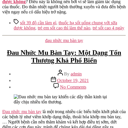
được không
? Điều này là không nên bởi vì sẽ làm giảm tác dụng
của thuốc. Đo thân nhiệt người bệnh thường xuyên và đưa đến bệnh
viện ngay nếu có dấu hiệu trở nặng.
Tags
sốt 39 độ cần làm gì
,
thuốc hạ sốt uống chung với sữa
được không
,
trẻ em sốt cao thì làm thế nào
,
trẻ sốt cao 4 ngày
Categories
đau nhức mu bàn tay
Đau Nhức Mu Bàn Tay: Một Dạng Tổn
Thương Khá Phổ Biến
Post
By
admin
author
Post
October 19, 2021
date
on
No Comments
Đau
Nhức
Mu
Bàn
Tay:
Đau nhức mu bàn tay
là một trong nhiều các biểu hiện khởi phát của
Một
các bệnh lý như viêm khớp dạng thấp, thoái hóa khớp mu bàn tay,
Dạng
… Người bệnh cần nên thăm khám và kết hợp điều trị sớm, dứt
Tổn
điểm các cơn đau này, tránh để chúng kéo dài dai dẳng gây ra