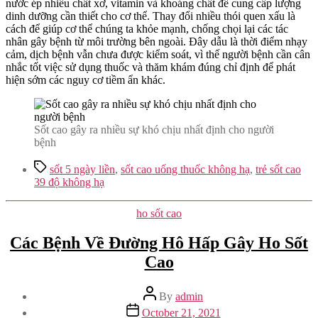
nước ép nhiều chất xơ, vitamin và khoáng chất để cung cấp lượng
dinh dưỡng cần thiết cho cơ thể. Thay đổi nhiều thói quen xấu là
cách để giúp cơ thể chúng ta khỏe mạnh, chống chọi lại các tác
nhân gây bệnh từ môi trường bên ngoài. Đây dẫu là thời điểm nhạy
cảm, dịch bệnh vẫn chưa được kiểm soát, vì thế người bệnh cần cân
nhắc tốt việc sử dụng thuốc và thăm khám đúng chỉ định để phát
hiện sớm các nguy cơ tiềm ẩn khác.
Sốt cao gây ra nhiều sự khó chịu nhất định cho người
bệnh
Tags
sốt 5 ngày liền
,
sốt cao uống thuốc không hạ
,
trẻ sốt cao
39 độ không hạ
Categories
ho sốt cao
Các Bệnh Về Đường Hô Hấp Gây Ho Sốt
Cao
Post
By
admin
author
Post
October 21, 2021