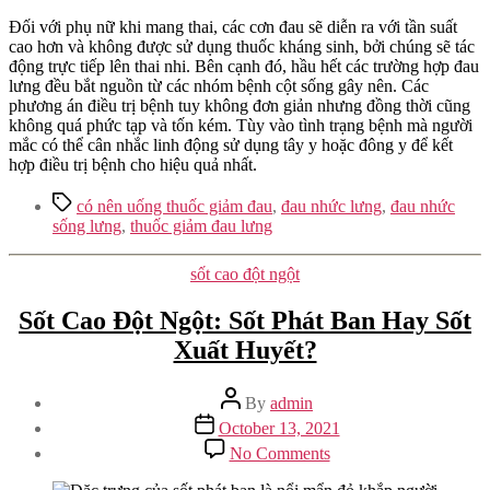
Đối với phụ nữ khi mang thai, các cơn đau sẽ diễn ra với tần suất
cao hơn và không được sử dụng thuốc kháng sinh, bởi chúng sẽ tác
động trực tiếp lên thai nhi. Bên cạnh đó, hầu hết các trường hợp đau
lưng đều bắt nguồn từ các nhóm bệnh cột sống gây nên. Các
phương án điều trị bệnh tuy không đơn giản nhưng đồng thời cũng
không quá phức tạp và tốn kém. Tùy vào tình trạng bệnh mà người
mắc có thể cân nhắc linh động sử dụng tây y hoặc đông y để kết
hợp điều trị bệnh cho hiệu quả nhất.
Tags
có nên uống thuốc giảm đau
,
đau nhức lưng
,
đau nhức
sống lưng
,
thuốc giảm đau lưng
Categories
sốt cao đột ngột
Sốt Cao Đột Ngột: Sốt Phát Ban Hay Sốt
Xuất Huyết?
Post
By
admin
author
Post
October 13, 2021
date
on
No Comments
Sốt
Cao