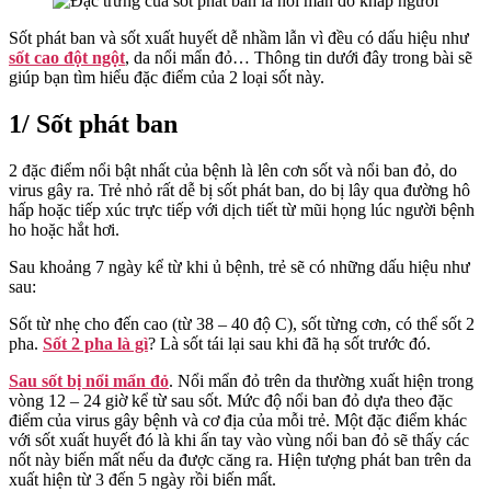
Đột
Ngột:
Sốt phát ban và sốt xuất huyết dễ nhầm lẫn vì đều có dấu hiệu như
Sốt
sốt cao đột ngột
, da nổi mẩn đỏ… Thông tin dưới đây trong bài sẽ
Phát
giúp bạn tìm hiểu đặc điểm của 2 loại sốt này.
Ban
Hay
1/ Sốt phát ban
Sốt
Xuất
2 đặc điểm nổi bật nhất của bệnh là lên cơn sốt và nổi ban đỏ, do
Huyết?
virus gây ra. Trẻ nhỏ rất dễ bị sốt phát ban, do bị lây qua đường hô
hấp hoặc tiếp xúc trực tiếp với dịch tiết từ mũi họng lúc người bệnh
ho hoặc hắt hơi.
Sau khoảng 7 ngày kể từ khi ủ bệnh, trẻ sẽ có những dấu hiệu như
sau:
Sốt từ nhẹ cho đến cao (từ 38 – 40 độ C), sốt từng cơn, có thể sốt 2
pha.
Sốt 2 pha là gì
? Là sốt tái lại sau khi đã hạ sốt trước đó.
Sau sốt bị nổi mẩn đỏ
. Nổi mẩn đỏ trên da thường xuất hiện trong
vòng 12 – 24 giờ kể từ sau sốt. Mức độ nổi ban đỏ dựa theo đặc
điểm của virus gây bệnh và cơ địa của mỗi trẻ. Một đặc điểm khác
với sốt xuất huyết đó là khi ấn tay vào vùng nổi ban đỏ sẽ thấy các
nốt này biến mất nếu da được căng ra. Hiện tượng phát ban trên da
xuất hiện từ 3 đến 5 ngày rồi biến mất.