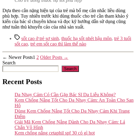
Cho trẻ uống thuốc hạ sốt phù hợp
Dựa theo cân nặng hiện tại của trẻ mà bố mẹ cân nhắc liều dùng
phù hợp. Tuy nhiên trước khi dùng thuốc cho trẻ cần tham khảo ý
kiến của bác sĩ chuyên khoa và đọc kỹ hướng dẫn sử dụng cũng
như tuân thủ khuyến cáo của nhà sản xuất.
Tags
sốt cao ở trẻ sơ sinh
,
thuốc hạ sốt nhét hậu môn
,
trẻ 3 tuổi
sốt cao
,
trẻ em sốt cao thì làm thế nào
Posts
←
Newer
Posts
1
2
Older
Posts
→
Search
pagination
Search
Recent Posts
Da Nhạy Cảm Có Cần Gặp Bác Sĩ Da Liễu Không?
Kem Chống Nắng Tốt Cho Da Nhạy Cảm: An Toàn Cho San
Hô
Dùng Kem Chống Nắng Tốt Cho Da Nhạy Cảm Khi Trang
Điểm
Giải Mã Kem Chống Nắng Dành Cho Da Nhạy Cảm: Lá
Chắn Vô Hình
Kem chống nắng cetaphil spf 30 có gì hot