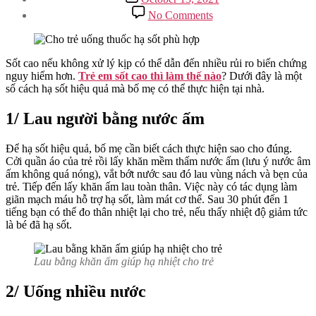
date
on
No Comments
Trẻ
Em
Sốt
Cao
Sốt cao nếu không xử lý kịp có thể dẫn đến nhiều rủi ro biến chứng
Thì
nguy hiểm hơn.
Trẻ em sốt cao thì làm thế nào
? Dưới đây là một
Làm
số cách hạ sốt hiệu quả mà bố mẹ có thể thực hiện tại nhà.
Thế
Nào
1/ Lau người bằng nước ấm
Hạ
Sốt
Để hạ sốt hiệu quả, bố mẹ cần biết cách thực hiện sao cho đúng.
Tại
Cởi quần áo của trẻ rồi lấy khăn mềm thấm nước ấm (lưu ý nước âm
Nhà?
ấm không quá nóng), vắt bớt nước sau đó lau vùng nách và bẹn của
trẻ. Tiếp đến lấy khăn ấm lau toàn thân. Việc này có tác dụng làm
giãn mạch máu hỗ trợ hạ sốt, làm mát cơ thể. Sau 30 phút đến 1
tiếng bạn có thể đo thân nhiệt lại cho trẻ, nếu thấy nhiệt độ giảm tức
là bé đã hạ sốt.
Lau bằng khăn ấm giúp hạ nhiệt cho trẻ
2/ Uống nhiều nước