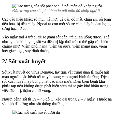
Đặc trưng của sốt phát ban là nổi mẩn đỏ khắp người
Các dấu hiệu khác: sổ mũi, hắt hơi, uể oải, đỏ mắt, chán ăn, rối loạn
tiêu hóa, bị tiêu chảy. Ngoài ra còn một số trẻ cảm thấy bị đau họng,
sưng hạch ở cổ.
Vào ngày thứ 4 trở đi trẻ sẽ giảm sốt dần, trẻ tự ăn uống được. Thế
nhưng nếu không hạ sốt và điều trị kịp thời trẻ có thể gặp các biến
chứng như: Viêm phổi nặng, viêm tai giữa, viêm màng não, viêm
loét giác mạc, suy dinh dưỡng.
2/ Sốt xuất huyết
Sốt xuất huyết do virus Dengue, lây qua vật trung gian là muỗi hút
máu người mắc bệnh rồi truyền sang cho người bình thường. Dịch
sốt xuất huyết hay bùng phát vào mùa mưa. Diễn biến bệnh khá
phức tạp nếu không được phát hiện sớm thì sẽ gây khó khăn trong
việc điều trị, thậm chí tử vong.
Người bệnh sốt từ 39 – 40 độ C, kéo dài trong 2 – 7 ngày. Thuốc hạ
sốt khó đáp ứng như sốt thông thường.