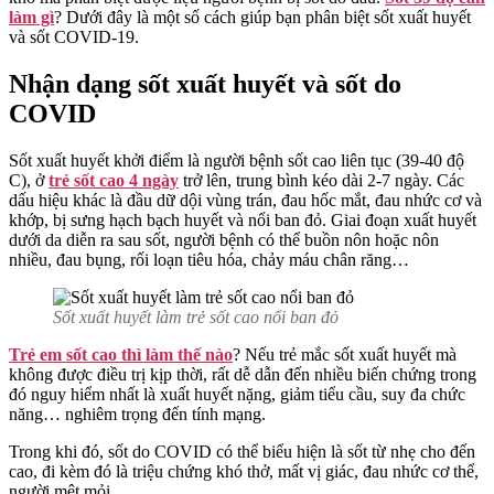
Gì:
làm gì
? Dưới đây là một số cách giúp bạn phân biệt sốt xuất huyết
Phân
và sốt COVID-19.
Biệt
Sốt
Nhận dạng sốt xuất huyết và sốt do
Do
COVID
COVID
Và
Sốt
Sốt xuất huyết khởi điểm là người bệnh sốt cao liên tục (39-40 độ
Xuất
C), ở
trẻ sốt cao 4 ngày
trở lên, trung bình kéo dài 2-7 ngày. Các
Huyết
dấu hiệu khác là đầu dữ dội vùng trán, đau hốc mắt, đau nhức cơ và
khớp, bị sưng hạch bạch huyết và nổi ban đỏ. Giai đoạn xuất huyết
dưới da diễn ra sau sốt, người bệnh có thể buồn nôn hoặc nôn
nhiều, đau bụng, rối loạn tiêu hóa, chảy máu chân răng…
Sốt xuất huyết làm trẻ sốt cao nổi ban đỏ
Trẻ em sốt cao thì làm thế nào
? Nếu trẻ mắc sốt xuất huyết mà
không được điều trị kịp thời, rất dễ dẫn đến nhiều biến chứng trong
đó nguy hiểm nhất là xuất huyết nặng, giảm tiểu cầu, suy đa chức
năng… nghiêm trọng đến tính mạng.
Trong khi đó, sốt do COVID có thể biểu hiện là sốt từ nhẹ cho đến
cao, đi kèm đó là triệu chứng khó thở, mất vị giác, đau nhức cơ thể,
người mệt mỏi.