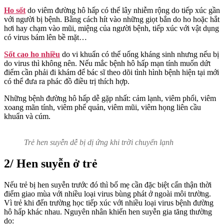
Ho sốt
do viêm đường hô hấp có thể lây nhiễm rộng do tiếp xúc gần
với người bị bệnh. Bằng cách hít vào những giọt bắn do ho hoặc hắt
hơi hay chạm vào mũi, miệng của người bệnh, tiếp xúc với vật dụng
có virus bám lên bề mặt…
Sốt cao ho nhiều
do vi khuẩn có thể uống kháng sinh nhưng nếu bị
do virus thì không nên. Nếu mắc bệnh hô hấp mạn tính muốn dứt
điểm cần phải đi khám để bác sĩ theo dõi tình hình bệnh hiện tại mới
có thể đưa ra phác đồ điều trị thích hợp.
Những bệnh đường hô hấp dễ gặp nhất: cảm lạnh, viêm phổi, viêm
xoang mãn tính, viêm phế quản, viêm mũi, viêm họng liên cầu
khuẩn và cúm.
Trẻ hen suyễn dễ bị dị ứng khi trời chuyển lạnh
2/ Hen suyễn ở trẻ
Nếu trẻ bị hen suyễn trước đó thì bố mẹ cần đặc biệt cẩn thận thời
điểm giao mùa với nhiều loại virus bùng phát ở ngoài môi trường.
Vì trẻ khi đến trường học tiếp xúc với nhiều loại virus bệnh đường
hô hấp khác nhau. Nguyên nhân khiến hen suyễn gia tăng thường
do: