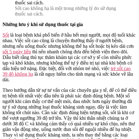
Sốt cao không hạ là một trong những lý do sử dụng
thuốc sai cách.
Những lưu ý khi sử dụng thuốc tại gia
Sốt
là loại bệnh khá phổ biến ở hầu hết mọi người, mọi độ tuổi khác
nhau. Việc sốt cao cũng là chuyện thường thấy ở người bệnh,
nhưng nếu uống thuốc nhưng không thể hạ sốt hoặc bị kéo dài cơn
sốt 5 ngày liền
thì nên nhanh chóng đưa đến bệnh viện theo dõi.
Dẫu biết rằng thủ tục thăm khám tại các cơ sở y tế còn nhiều phức
tạp và khó khăn, nhưng không thể tự ý điều trị tại nhà khi bệnh có
dấu hiệu trở nặng. Đặc biệt, đối với nhóm trẻ nhỏ, việc
trẻ sốt cao
39 độ không hạ
là rất nguy hiểm cho tính mạng và sức khỏe về lâu
dài.
Theo hướng dẫn từ sự tư vấn của các chuyên gia y tế, để có thể điều
trị bệnh tốt nhất việc đầu tiên là phải xác định đúng bệnh. Một số
người khi cảm thấy cơ thể mệt mỏi, đau nhức hơn ngày thường đã
tự ý sử dụng những loại thuốc kháng sinh ngay, đây là việc làm
không tốt chút nào. Cần xác định đúng hiện tượng sốt, sốt là khi cơ
thể vượt ngưỡng 39 độ trở lên. Vậy thì khi thân nhiệt chúng ta ở
dưới 38 độ C và không cảm thấy có quá nhiều sự khó chịu, nên thư
giãn vận động nhẹ, uống nước đun sôi để nguội nhiều để hạ nhiệt.
Thay vì sử dụng thuốc kháng sinh, ta nên thay thế bằng các loại