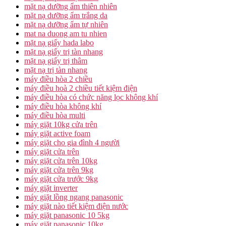
mặt nạ dưỡng ẩm thiên nhiên
mặt nạ dưỡng ẩm trắng da
mặt nạ dưỡng ẩm tự nhiên
mat na duong am tu nhien
mặt nạ giấy hada labo
mặt nạ giấy trị tàn nhang
mặt nạ giấy trị thâm
mặt nạ trị tàn nhang
máy điều hòa 2 chiều
máy điều hoà 2 chiều tiết kiệm điện
máy điều hòa có chức năng lọc không khí
máy điều hòa không khí
máy điều hòa multi
máy giặt 10kg cửa trên
máy giặt active foam
máy giặt cho gia đình 4 người
máy giặt cửa trên
máy giặt cửa trên 10kg
máy giặt cửa trên 9kg
máy giặt cửa trước 9kg
máy giặt inverter
máy giặt lồng ngang panasonic
máy giặt nào tiết kiệm điện nước
máy giặt panasonic 10 5kg
máy giặt panasonic 10kg