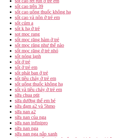
sốt cao rét run ở trẻ em
sốt cao trên 39
sốt cao uống thuốc không hạ
sốt cao và nôn ở trẻ em
sốt cúm a
sốt k hạ ở trẻ
sot moc rang
sốt mọc răng hàm ở trẻ
sốt mọc răng như thế nào
sốt mọc răng ở trẻ nhỏ
sốt nóng lạnh
sốt ở trẻ
sốt ở trẻ em
sốt phát ban ở trẻ
sốt tiêu chảy ở trẻ em
sốt uống thuốc không hạ
sốt và tiêu chảy ở trẻ em
sữa chua ptit
sữa dưỡng thể em bé
sữa đạm a2 và 5hmo
sữa nan a2
sữa nan của nga
sữa nan infinipro
sữa nan nga
sữa nan nga nắp xanh