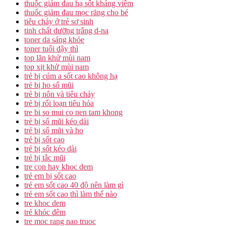
thuốc giảm đau hạ sốt kháng viêm
thuốc giảm đau mọc răng cho bé
tiêu chảy ở trẻ sơ sinh
tinh chất dưỡng trắng d-na
toner da sáng khỏe
toner tuổi dậy thì
top lăn khử mùi nam
top xịt khử mùi nam
trẻ bị cúm a sốt cao không hạ
trẻ bị ho sổ mũi
trẻ bị nôn và tiêu chảy
trẻ bị rối loạn tiêu hóa
tre bi so mui co nen tam khong
trẻ bị sổ mũi kéo dài
trẻ bị sổ mũi và ho
trẻ bị sốt cao
trẻ bị sốt kéo dài
trẻ bị tắc mũi
tre con hay khoc dem
trẻ em bị sốt cao
trẻ em sốt cao 40 độ nên làm gì
trẻ em sốt cao thì làm thế nào
tre khoc dem
trẻ khóc đêm
tre moc rang nao truoc