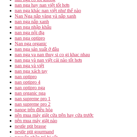
nan nga hay nan việt tốt hơn
nan nga khác nan việt như thế nào
Nan Nga nắp vàng và nắp xanh
nan nga nắp xanh
nan nga nhập khẩu
nan nga nội địa
nan nga optipro
Nan nga organic
nan nga sản xuất ở đâu
nan nga va nan thuy si co gi khac nhau
nan nga và nan việt cái nào tốt hơn
nan nga và việt
nan nga xách tay
nan optipro
nan optipro 4
nan optipro nga
nan organic nga
nan supreme pro 1
nan supreme pro 2
nanoe trên điều hòa
nên mua máy giặt cửa trên hay cửa trước
nên mua máy giặt nào
nestle ptit brasse
nestle ptit gourmand