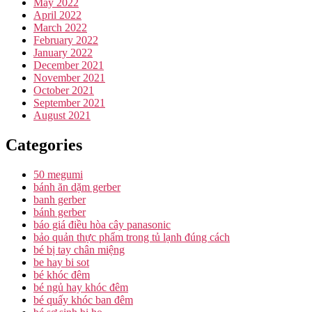
May 2022
April 2022
March 2022
February 2022
January 2022
December 2021
November 2021
October 2021
September 2021
August 2021
Categories
50 megumi
bánh ăn dặm gerber
banh gerber
bánh gerber
báo giá điều hòa cây panasonic
bảo quản thực phẩm trong tủ lạnh đúng cách
bé bị tay chân miệng
be hay bi sot
bé khóc đêm
bé ngủ hay khóc đêm
bé quấy khóc ban đêm