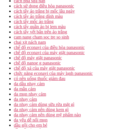
cách pha sữa nan
cách sử dụng điều hòa panasonic
cách tẩy áo trắng bị mốc lâu ngày
cách tẩy áo trắng dính màu
cách tẩy mốc áo trắng
cách tẩy quần áo bị lem màu
cách tẩy vết bẩn trên áo trắng
cam nang cham soc tre so sinh
chai xịt nách nam
chế độ econavi của điều hòa panasonic
chế độ econavi của máy giặt panasonic
chế độ máy giặt panasonic
chế độ nanoe g panasonic
chế độ xả của máy giặt panasonic
chức năng econavi của máy lạnh panasonic
có nên uống thuốc giảm đau
da dầu nhạy cảm
da mẫn cảm
da mụn nhạy cảm
da nhạy cảm
da nhạy cảm dùng sữa rửa mặt gì
da nhạy cảm nên dùng kem gì
da nhạy cảm nên dùng mỹ phẩm nào
da yếu dễ nổi mụn
dầu gội cho em bé