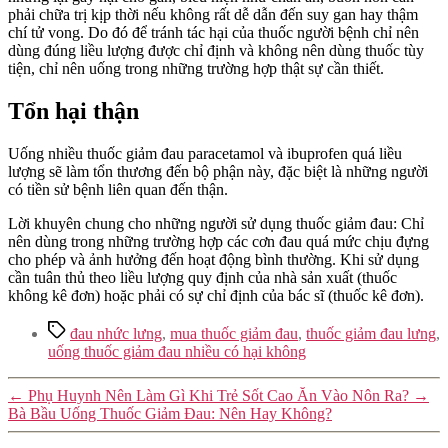
phải chữa trị kịp thời nếu không rất dễ dẫn đến suy gan hay thậm
chí tử vong. Do đó để tránh tác hại của thuốc người bệnh chỉ nên
dùng đúng liều lượng được chỉ định và không nên dùng thuốc tùy
tiện, chỉ nên uống trong những trường hợp thật sự cần thiết.
Tổn hại thận
Uống nhiều thuốc giảm đau paracetamol và ibuprofen quá liều
lượng sẽ làm tổn thương đến bộ phận này, đặc biệt là những người
có tiền sử bệnh liên quan đến thận.
Lời khuyên chung cho những người sử dụng thuốc giảm đau: Chỉ
nên dùng trong những trường hợp các cơn đau quá mức chịu đựng
cho phép và ảnh hưởng đến hoạt động bình thường. Khi sử dụng
cần tuân thủ theo liều lượng quy định của nhà sản xuất (thuốc
không kê đơn) hoặc phải có sự chỉ định của bác sĩ (thuốc kê đơn).
Tags
đau nhức lưng
,
mua thuốc giảm đau
,
thuốc giảm đau lưng
,
uống thuốc giảm đau nhiều có hại không
←
Phụ Huynh Nên Làm Gì Khi Trẻ Sốt Cao Ăn Vào Nôn Ra?
→
Bà Bầu Uống Thuốc Giảm Đau: Nên Hay Không?