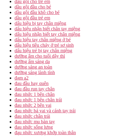
dầu gội cho trẻ em
dầu gội đầu cho bé
dầu gội đầu khô cho bé
dầu gội đầu trẻ em
dấu hiệu bị tay chân miệng
dấu hiệu nhận biết chân tay miệng
dấu hiệu nhận biết tay chân miệng
dấu hiệu tay chân miệng ở bé
dấu hiệu tiêu chảy ở trẻ sơ sinh
dấu hiệu trẻ bị tay chân miệng
dưỡng ẩm cho tuổi dậy thì
dưỡng ẩm sáng da
dưỡng sáng an toàn
dưỡng sáng lành tính
đạm a2
đau đầu hay quên
đau đầu run tay chân
đau nhức 1 bên chân
đau nhức 1 bên chân trái
đau nhức 2 bên vai
đau nhức bả vai và cánh tay trái
đau nhức chân trái
đau nhức mu bàn tay
đau nhức sống lưng
đau nhức xương khớp toàn thân