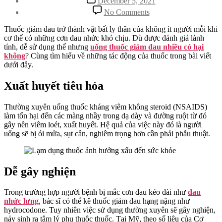
December 5, 2021
date
on
No Comments
Uống
Thuốc
Thuốc giảm đau trở thành vật bất ly thân của không ít người mỗi khi
Giảm
cơ thể có những cơn đau nhức khó chịu. Dù được đánh giá lành
Đau
tính, dễ sử dụng thế nhưng
uống thuốc giảm đau nhiều có hại
Nhiều
không
? Cùng tìm hiểu về những tác động của thuốc trong bài viết
Có
dưới đây.
Hại
Không
Xuất huyết tiêu hóa
&
Những
Thường xuyên uống thuốc kháng viêm không steroid (NSAIDS)
Ảnh
làm tổn hại đến các màng nhầy trong dạ dày và đường ruột từ đó
Hưởng
gây nên viêm loét, xuất huyết. Hệ quả của việc này đó là người
Của
uống sẽ bị ói mửa, sụt cân, nghiêm trọng hơn cần phải phẫu thuật.
Thuốc
Dễ gây nghiện
Trong trường hợp người bệnh bị mắc cơn đau kéo dài như
đau
nhức lưng
, bác sĩ có thể kê thuốc giảm đau hạng nặng như
hydrocodone. Tuy nhiên việc sử dụng thường xuyên sẽ gây nghiện,
nảy sinh ra tâm lý phụ thuộc thuốc. Tại Mỹ, theo số liệu của Cơ