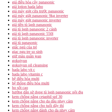
giá điều hòa cây panasonic
giá lotion hada labo
giá máy giặt cửa trước panasonic
giá máy giặt panasonic 9kg inverter
giá máy giặt panasonic inverter
giá tiền tủ lạnh panasonic
giá tủ lạnh panasonic 2 cánh
giá tủ lạnh panasonic 550l
giá tủ lạnh panasonic inverter
giá tủ panasonic
giấc ngủ của trẻ
giac ngu tre so sinh
giữ màu quần jean
gokujyun
gokujyun oil cleansing
hada labo vit c
hada labo vitamin c
hệ điều hòa multi
hệ thống điều hòa multi
ho sốt cao
hướng dẫn sử dụng tủ lạnh panasonic nội địa
kem chống nắng cetaphil spf 30
kem chống nắng cho da dầu nhạy cảm
kem chống nắng cho tuổi dậy thì
kem chống nắng dành cho da nhạy cảm