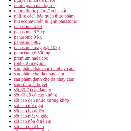
nguyên nhân trẻ bị sốt
nhóm giảm đau hạ sốt
nhóm thuốc giảm đau hạ sốt
những cách bảo quản thực phẩm
nút econavi trên tủ lạnh panasonic
panasonic 410l
panasonic 8.5 kg
panasonic 9 kg
panasonic 9kg
panasonic máy giặt 10kg
paracetamol 500mg
premium hadalabo
rohto 50 megumi
sản phẩm chăm sóc da nhạy cảm
sản phẩm cho da nhạy cảm
sản phẩm dành cho da nhạy cảm
sau sốt xuất huyết
sốt 39 độ cần làm gì
sốt 40 độ có cao không
sốt cao đau nhức xương khớp
sốt cao đột ngột
sốt cao ho nhiều
sốt cao mất vị giác
sốt cao nôn ở trẻ em
sốt cao phát ban