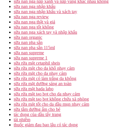
sữa nan nga nắp xanh và nắp vàng khác nhau không
sữa nan nga nhập khẩu
sữa nan nga nhập khẩu và xách tay
sữa nan nga review
sữa nan nga thật và giả
sữa nan nga tốt không
sữa nan nga xách tay và nhập khẩu
sữa nan organic
sữa nan pha sẵn
sữa nan pha sẵn 115ml
sữa nan supreme
sữa nan supreme 1
sữa rửa mặt cetaphil sheis
sữa rửa mặt cho da khô nhạy cảm
sữa rửa mặt cho da nhạy cảm
sữa rửa mặt có làm trắng da không
sữa rửa mặt dưỡng sáng an toàn
sữa rửa mặt hada labo
sữa rửa mặt tạo bọt cho da nhạy cảm
sữa rửa mặt tạo bọt không chứa xà phòng
sữa rửa mặt tốt cho da dầu mụn nhạy cảm
sữa tắm dưỡng ẩm cho bé
tác dụng của dầu tẩy trang
tái nhiễm
thuốc giảm đau bao lâu có tác dụng