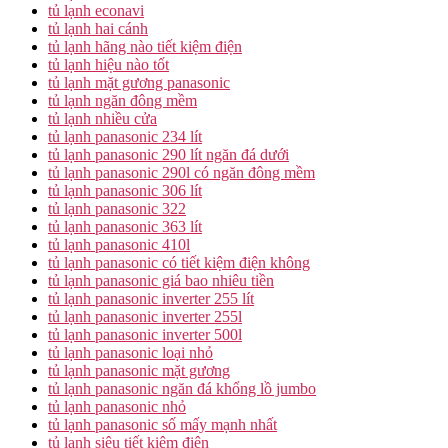
tủ lạnh econavi
tủ lạnh hai cánh
tủ lạnh hãng nào tiết kiệm điện
tủ lạnh hiệu nào tốt
tủ lạnh mặt gương panasonic
tủ lạnh ngăn đông mềm
tủ lạnh nhiều cửa
tủ lạnh panasonic 234 lít
tủ lạnh panasonic 290 lít ngăn đá dưới
tủ lạnh panasonic 290l có ngăn đông mềm
tủ lạnh panasonic 306 lít
tủ lạnh panasonic 322
tủ lạnh panasonic 363 lít
tủ lạnh panasonic 410l
tủ lạnh panasonic có tiết kiệm điện không
tủ lạnh panasonic giá bao nhiêu tiền
tủ lạnh panasonic inverter 255 lít
tủ lạnh panasonic inverter 255l
tủ lạnh panasonic inverter 500l
tủ lạnh panasonic loại nhỏ
tủ lạnh panasonic mặt gương
tủ lạnh panasonic ngăn đá khổng lồ jumbo
tủ lạnh panasonic nhỏ
tủ lạnh panasonic số mấy mạnh nhất
tủ lạnh siêu tiết kiệm điện