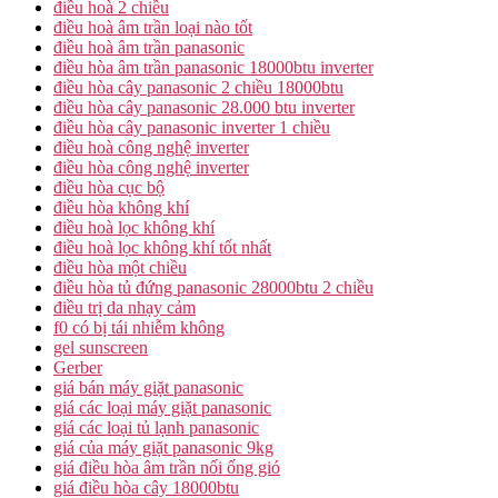
điều hoà 2 chiều
điều hoà âm trần loại nào tốt
điều hoà âm trần panasonic
điều hòa âm trần panasonic 18000btu inverter
điều hòa cây panasonic 2 chiều 18000btu
điều hòa cây panasonic 28.000 btu inverter
điều hòa cây panasonic inverter 1 chiều
điều hoà công nghệ inverter
điều hòa công nghệ inverter
điều hòa cục bộ
điều hòa không khí
điều hoà lọc không khí
điều hoà lọc không khí tốt nhất
điều hòa một chiều
điều hòa tủ đứng panasonic 28000btu 2 chiều
điều trị da nhạy cảm
f0 có bị tái nhiễm không
gel sunscreen
Gerber
giá bán máy giặt panasonic
giá các loại máy giặt panasonic
giá các loại tủ lạnh panasonic
giá của máy giặt panasonic 9kg
giá điều hòa âm trần nối ống gió
giá điều hòa cây 18000btu