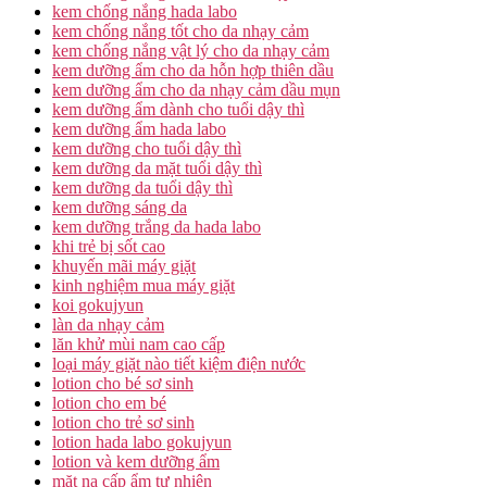
kem chống nắng hada labo
kem chống nắng tốt cho da nhạy cảm
kem chống nắng vật lý cho da nhạy cảm
kem dưỡng ẩm cho da hỗn hợp thiên dầu
kem dưỡng ẩm cho da nhạy cảm dầu mụn
kem dưỡng ẩm dành cho tuổi dậy thì
kem dưỡng ẩm hada labo
kem dưỡng cho tuổi dậy thì
kem dưỡng da mặt tuổi dậy thì
kem dưỡng da tuổi dậy thì
kem dưỡng sáng da
kem dưỡng trắng da hada labo
khi trẻ bị sốt cao
khuyến mãi máy giặt
kinh nghiệm mua máy giặt
koi gokujyun
làn da nhạy cảm
lăn khử mùi nam cao cấp
loại máy giặt nào tiết kiệm điện nước
lotion cho bé sơ sinh
lotion cho em bé
lotion cho trẻ sơ sinh
lotion hada labo gokujyun
lotion và kem dưỡng ẩm
mặt nạ cấp ẩm tự nhiên