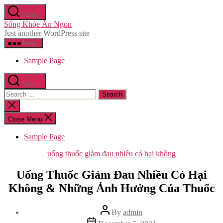
Skip
Search
to
Sống Khỏe Ăn Ngon
the
Just another WordPress site
content
Menu
Sample Page
Search
Search
for:
Close
search
Close Menu
Sample Page
Categories
uống thuốc giảm đau nhiều có hại không
Uống Thuốc Giảm Đau Nhiều Có Hại
Không & Những Ảnh Hưởng Của Thuốc
Post
By
admin
author
Post