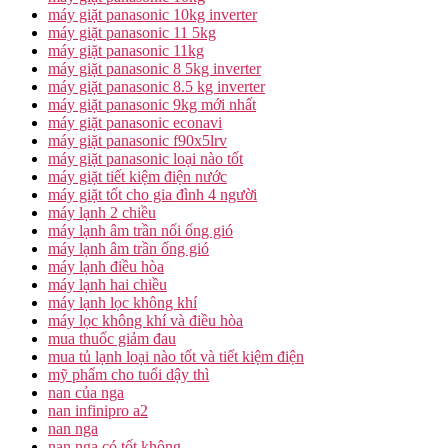
máy giặt panasonic 10kg inverter
máy giặt panasonic 11 5kg
máy giặt panasonic 11kg
máy giặt panasonic 8 5kg inverter
máy giặt panasonic 8.5 kg inverter
máy giặt panasonic 9kg mới nhất
máy giặt panasonic econavi
máy giặt panasonic f90x5lrv
máy giặt panasonic loại nào tốt
máy giặt tiết kiệm điện nước
máy giặt tốt cho gia đình 4 người
máy lạnh 2 chiều
máy lạnh âm trần nối ống gió
máy lạnh âm trần ống gió
máy lạnh điều hòa
máy lạnh hai chiều
máy lạnh lọc không khí
máy lọc không khí và điều hòa
mua thuốc giảm đau
mua tủ lạnh loại nào tốt và tiết kiệm điện
mỹ phẩm cho tuổi dậy thì
nan của nga
nan infinipro a2
nan nga
nan nga có tốt không