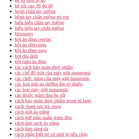
bé sơ sinh bị ho
bé sốt cao 39 40 độ
bẹnh chân tay miệng
bệnh tay chân miệng trẻ em
biểu hiện chân tay miệng
biểu hiện tay chân miệng
blossomy
bột ăn dặm cerelac
bột ăn dặm mặn
bột ăn dặm ngọt
bọt dịu lành
bột mặn ăn dặm
các cách bảo quản thực phẩm
các chế độ giặt của máy giặt panasonic
các chức năng của máy giặt panasonic
các loại mặt nạ dưỡng ẩm tự nhiên
các loại máy giặt panasonic
các thuốc giảm đau hạ sốt
cách bảo quản thực phẩm trong tủ lạnh
cach cham soc toc rung
cách giặt áo trắng
cách giữ màu quần jeans đen
cách làm sạch áo trắng
cách làm sáng da
cách nhận biết trẻ sơ sinh bị tiêu chảy