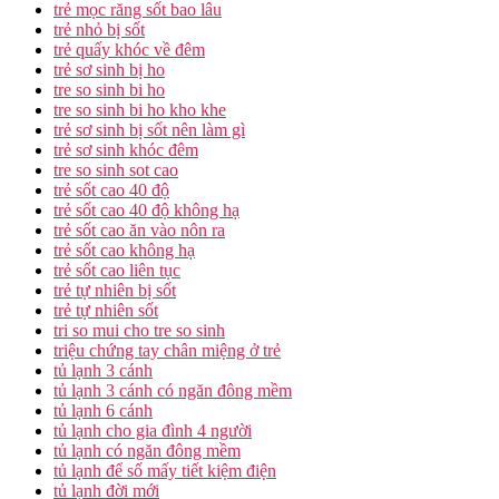
trẻ mọc răng sốt bao lâu
trẻ nhỏ bị sốt
trẻ quấy khóc về đêm
trẻ sơ sinh bị ho
tre so sinh bi ho
tre so sinh bi ho kho khe
trẻ sơ sinh bị sốt nên làm gì
trẻ sơ sinh khóc đêm
tre so sinh sot cao
trẻ sốt cao 40 độ
trẻ sốt cao 40 độ không hạ
trẻ sốt cao ăn vào nôn ra
trẻ sốt cao không hạ
trẻ sốt cao liên tục
trẻ tự nhiên bị sốt
trẻ tự nhiên sốt
tri so mui cho tre so sinh
triệu chứng tay chân miệng ở trẻ
tủ lạnh 3 cánh
tủ lạnh 3 cánh có ngăn đông mềm
tủ lạnh 6 cánh
tủ lạnh cho gia đình 4 người
tủ lạnh có ngăn đông mềm
tủ lạnh để số mấy tiết kiệm điện
tủ lạnh đời mới