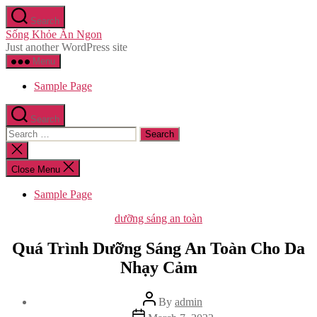
Skip
Search
to
Sống Khỏe Ăn Ngon
the
Just another WordPress site
content
Menu
Sample Page
Search
Search
for:
Close
search
Close Menu
Sample Page
Categories
dưỡng sáng an toàn
Quá Trình Dưỡng Sáng An Toàn Cho Da
Nhạy Cảm
Post
By
admin
author
Post