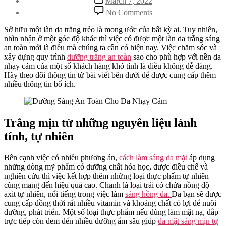
March 7, 2022
date
on
No Comments
Quá
Trình
Sở hữu một làn da trắng trẻo là mong ước của bất kỳ ai. Tuy nhiên,
Dưỡng
nhìn nhận ở một góc độ khác thì việc có được một làn da trắng sáng
Sáng
an toàn mới là điều mà chúng ta cần có hiện nay. Việc chăm sóc và
An
xây dựng quy trình
dưỡng trắng an toàn
sao cho phù hợp với nền da
Toàn
nhạy cảm của một số khách hàng khó tính là điều không dễ dàng.
Cho
Hãy theo dõi thông tin từ bài viết bên dưới để được cung cấp thêm
Da
nhiều thông tin bổ ích.
Nhạy
Cảm
Trắng mịn từ những nguyên liệu lành
tính, tự nhiên
Bên cạnh việc có nhiều phương án,
cách làm sáng da mặt
áp dụng
những dòng mỹ phẩm có dưỡng chất hóa học, được điều chế và
nghiên cứu thì việc kết hợp thêm những loại thực phẩm tự nhiên
cũng mang đến hiệu quả cao. Chanh là loại trái có chứa nồng độ
axit tự nhiên, nổi tiếng trong việc làm
sáng hồng da.
Da bạn sẽ được
cung cấp đồng thời rất nhiều vitamin và khoáng chất có lợi để nuôi
dưỡng, phát triển. Một số loại thực phẩm nếu dùng làm mặt nạ, đắp
trực tiếp còn đem đến nhiều dưỡng ẩm sâu giúp
da mặt sáng mịn tự