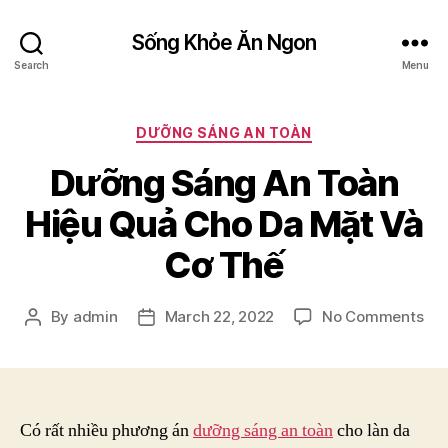
Sống Khỏe Ăn Ngon
Search
Menu
Categories
DƯỠNG SÁNG AN TOÀN
Dưỡng Sáng An Toàn
Hiệu Quả Cho Da Mặt Và
Cơ Thế
on
By
admin
March 22, 2022
No Comments
Post
Post
Dư
author
date
Sá
An
To
Hiệ
Có rất nhiều phương án
dưỡng sáng an toàn
cho làn da
Qu