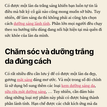
Thể
Có được một làn da trắng sáng khiến bạn luôn tự tin là
Dư
điều mà bất kỳ cô gái nào cũng mong muốn sỡ hữu. Tuy
Sán
nhiên, để làm sáng da thì không phải ai cũng lựa chọn
Làn
cách
dưỡng sáng lành tính
. Phần lớn mọi người đều chạy
Tín
theo xu hướng tiêu dùng đang nổi bật hiện tại mà quên đi
Ch
sức khỏe của làn da mình.
Nh
Làn
Da
Chăm sóc và dưỡng trắng
Mẫ
Cả
da đúng cách
Có rất nhiều đều cần lưu ý để có được một làn da đẹp,
gương
mặt sáng
đáng mơ ước. Và một trong số đó chính
là sử dụng bổ sung thêm các loại
kem dưỡng sáng da
,
sữa rửa mặt dưỡng sáng
, … Tuy nhiên, cần đảm bảo
rằng những loại mỹ phẩm này phải có được bảng thành
phần lành tính. Hạn chế được các chất kích ứng mà da