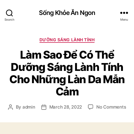
Sống Khỏe Ăn Ngon
Search
Menu
Categories
DƯỠNG SÁNG LÀNH TÍNH
Làm Sao Để Có Thể
Dưỡng Sáng Lành Tính
Cho Những Làn Da Mẫn
Cảm
on
By
admin
March 28, 2022
No Comments
Post
Post
Là
author
date
Sao
Để
Có