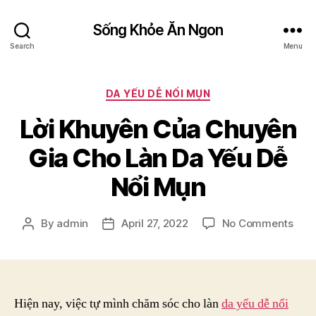
Sống Khỏe Ăn Ngon
Search
Menu
Categories
DA YẾU DỄ NỔI MỤN
Lời Khuyên Của Chuyên
Gia Cho Làn Da Yếu Dễ
Nổi Mụn
on
By
admin
April 27, 2022
No Comments
Post
Post
Lời
author
date
Khu
Của
Chu
Gia
Hiện nay, việc tự mình chăm sóc cho làn
da yếu dễ nổi
Cho