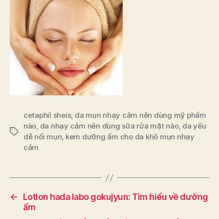
cetaphil sheis
,
da mụn nhạy cảm nên dùng mỹ phẩm
nào
,
da nhạy cảm nên dùng sữa rửa mặt nào
,
da yếu
Tags
dễ nổi mụn
,
kem dưỡng ẩm cho da khô mụn nhạy
cảm
←
Lotion hada labo gokujyun: Tìm hiểu về dưỡng
ẩm