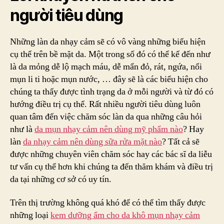
người tiêu dùng
Những làn da nhạy cảm sẽ có vô vàng những biểu hiện
cụ thể trên bề mặt da. Một trong số đó có thể kể đến như
là da mỏng dễ lộ mạch máu, dễ mẩn đỏ, rát, ngứa, nổi
mụn li ti hoặc mụn nước, … đây sẽ là các biểu hiện cho
chúng ta thấy được tình trạng da ở mỗi người và từ đó có
hướng điều trị cụ thể. Rất nhiều người tiêu dùng luôn
quan tâm đến việc chăm sóc làn da qua những câu hỏi
như là
da mụn nhạy cảm nên dùng mỹ phẩm nào
? Hay
làn
da nhạy cảm nên dùng sữa rửa mặt nào
? Tất cả sẽ
được những chuyên viên chăm sóc hay các bác sĩ da liễu
tư vấn cụ thể hơn khi chúng ta đến thăm khám và điều trị
da tại những cơ sở có uy tín.
Trên thị trường không quá khó để có thể tìm thấy được
những loại
kem dưỡng ẩm cho da khô mụn nhạy cảm