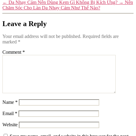
←
Da Nhạy Cảm Nên Dùng Kem Gì Không Bị Kích Ứng?
→
Nên
Chăm Sóc Cho Làn Da Nhạy Cảm Như Thế Nào?
Leave a Reply
Your email address will not be published.
Required fields are
marked
*
Comment
*
Name
*
Email
*
Website