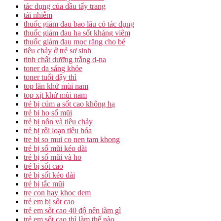
tác dụng của dầu tẩy trang
tái nhiễm
thuốc giảm đau bao lâu có tác dụng
thuốc giảm đau hạ sốt kháng viêm
thuốc giảm đau mọc răng cho bé
tiêu chảy ở trẻ sơ sinh
tinh chất dưỡng trắng d-na
toner da sáng khỏe
toner tuổi dậy thì
top lăn khử mùi nam
top xịt khử mùi nam
trẻ bị cúm a sốt cao không hạ
trẻ bị ho sổ mũi
trẻ bị nôn và tiêu chảy
trẻ bị rối loạn tiêu hóa
tre bi so mui co nen tam khong
trẻ bị sổ mũi kéo dài
trẻ bị sổ mũi và ho
trẻ bị sốt cao
trẻ bị sốt kéo dài
trẻ bị tắc mũi
tre con hay khoc dem
trẻ em bị sốt cao
trẻ em sốt cao 40 độ nên làm gì
trẻ em sốt cao thì làm thế nào