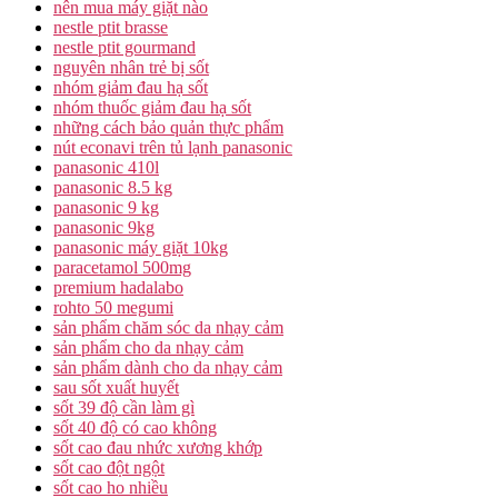
nên mua máy giặt nào
nestle ptit brasse
nestle ptit gourmand
nguyên nhân trẻ bị sốt
nhóm giảm đau hạ sốt
nhóm thuốc giảm đau hạ sốt
những cách bảo quản thực phẩm
nút econavi trên tủ lạnh panasonic
panasonic 410l
panasonic 8.5 kg
panasonic 9 kg
panasonic 9kg
panasonic máy giặt 10kg
paracetamol 500mg
premium hadalabo
rohto 50 megumi
sản phẩm chăm sóc da nhạy cảm
sản phẩm cho da nhạy cảm
sản phẩm dành cho da nhạy cảm
sau sốt xuất huyết
sốt 39 độ cần làm gì
sốt 40 độ có cao không
sốt cao đau nhức xương khớp
sốt cao đột ngột
sốt cao ho nhiều