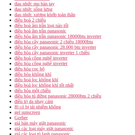
đau nhức mu bàn tay
đau nhức sống lưng
đau nhức xương khớp toàn thân
điều hoà 2 chiều
điều hoà âm trần loại nào tốt
điều hoà âm trần panasonic
điều hòa âm trần panasonic 18000btu inverter
điều hòa cây panasonic 2 chiều 18000btu
điều hòa cây panasonic 28.000 btu inverter
điều hòa cây panasonic inverter 1 chiều
điều hoà công nghệ inverter
điều hòa công nghệ inverter
điều hòa cục bộ
điều hòa không khí
điều hoà lọc không khí
điều hoà lọc không khí tốt nhất
điều hòa một chiều
điều hòa tủ đứng panasonic 28000btu 2 chiều
điều trị da nhạy cảm
f0 có bị tái nhiễm không
gel sunscreen
Gerber
giá bán máy giặt panasonic
giá các loại máy giặt panasonic
giá các loại tủ lạnh panasonic