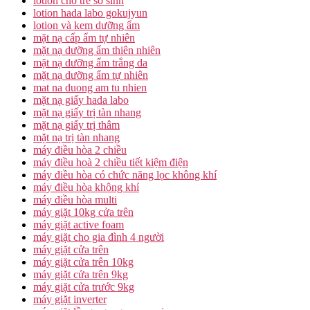
lotion cho trẻ sơ sinh
lotion hada labo gokujyun
lotion và kem dưỡng ẩm
mặt nạ cấp ẩm tự nhiên
mặt nạ dưỡng ẩm thiên nhiên
mặt nạ dưỡng ẩm trắng da
mặt nạ dưỡng ẩm tự nhiên
mat na duong am tu nhien
mặt nạ giấy hada labo
mặt nạ giấy trị tàn nhang
mặt nạ giấy trị thâm
mặt nạ trị tàn nhang
máy điều hòa 2 chiều
máy điều hoà 2 chiều tiết kiệm điện
máy điều hòa có chức năng lọc không khí
máy điều hòa không khí
máy điều hòa multi
máy giặt 10kg cửa trên
máy giặt active foam
máy giặt cho gia đình 4 người
máy giặt cửa trên
máy giặt cửa trên 10kg
máy giặt cửa trên 9kg
máy giặt cửa trước 9kg
máy giặt inverter