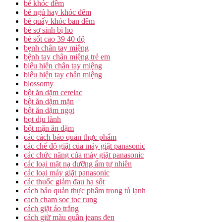
bé khóc đêm
bé ngủ hay khóc đêm
bé quấy khóc ban đêm
bé sơ sinh bị ho
bé sốt cao 39 40 độ
bẹnh chân tay miệng
bệnh tay chân miệng trẻ em
biểu hiện chân tay miệng
biểu hiện tay chân miệng
blossomy
bột ăn dặm cerelac
bột ăn dặm mặn
bột ăn dặm ngọt
bọt dịu lành
bột mặn ăn dặm
các cách bảo quản thực phẩm
các chế độ giặt của máy giặt panasonic
các chức năng của máy giặt panasonic
các loại mặt nạ dưỡng ẩm tự nhiên
các loại máy giặt panasonic
các thuốc giảm đau hạ sốt
cách bảo quản thực phẩm trong tủ lạnh
cach cham soc toc rung
cách giặt áo trắng
cách giữ màu quần jeans đen