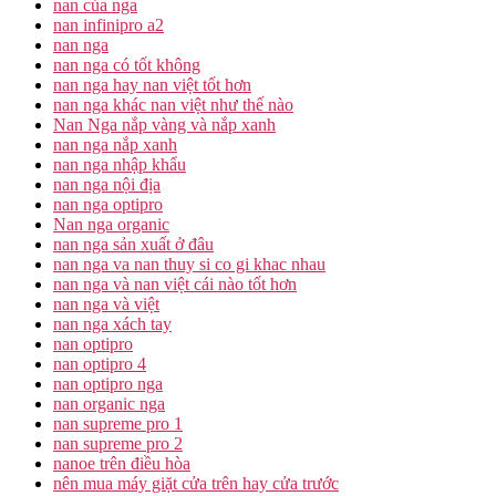
nan của nga
nan infinipro a2
nan nga
nan nga có tốt không
nan nga hay nan việt tốt hơn
nan nga khác nan việt như thế nào
Nan Nga nắp vàng và nắp xanh
nan nga nắp xanh
nan nga nhập khẩu
nan nga nội địa
nan nga optipro
Nan nga organic
nan nga sản xuất ở đâu
nan nga va nan thuy si co gi khac nhau
nan nga và nan việt cái nào tốt hơn
nan nga và việt
nan nga xách tay
nan optipro
nan optipro 4
nan optipro nga
nan organic nga
nan supreme pro 1
nan supreme pro 2
nanoe trên điều hòa
nên mua máy giặt cửa trên hay cửa trước