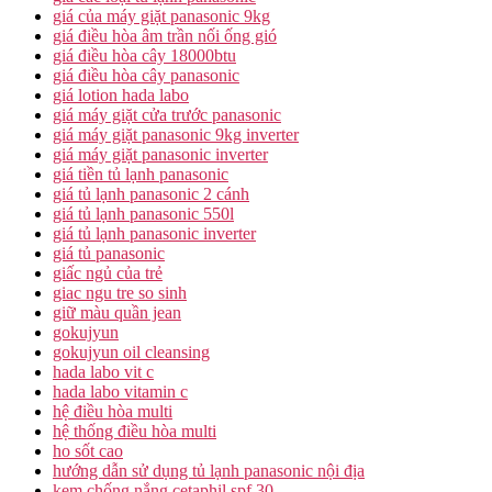
giá của máy giặt panasonic 9kg
giá điều hòa âm trần nối ống gió
giá điều hòa cây 18000btu
giá điều hòa cây panasonic
giá lotion hada labo
giá máy giặt cửa trước panasonic
giá máy giặt panasonic 9kg inverter
giá máy giặt panasonic inverter
giá tiền tủ lạnh panasonic
giá tủ lạnh panasonic 2 cánh
giá tủ lạnh panasonic 550l
giá tủ lạnh panasonic inverter
giá tủ panasonic
giấc ngủ của trẻ
giac ngu tre so sinh
giữ màu quần jean
gokujyun
gokujyun oil cleansing
hada labo vit c
hada labo vitamin c
hệ điều hòa multi
hệ thống điều hòa multi
ho sốt cao
hướng dẫn sử dụng tủ lạnh panasonic nội địa
kem chống nắng cetaphil spf 30