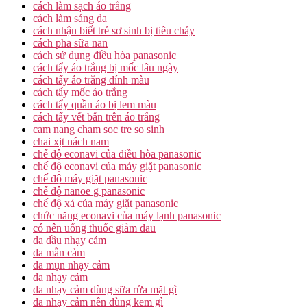
cách làm sạch áo trắng
cách làm sáng da
cách nhận biết trẻ sơ sinh bị tiêu chảy
cách pha sữa nan
cách sử dụng điều hòa panasonic
cách tẩy áo trắng bị mốc lâu ngày
cách tẩy áo trắng dính màu
cách tẩy mốc áo trắng
cách tẩy quần áo bị lem màu
cách tẩy vết bẩn trên áo trắng
cam nang cham soc tre so sinh
chai xịt nách nam
chế độ econavi của điều hòa panasonic
chế độ econavi của máy giặt panasonic
chế độ máy giặt panasonic
chế độ nanoe g panasonic
chế độ xả của máy giặt panasonic
chức năng econavi của máy lạnh panasonic
có nên uống thuốc giảm đau
da dầu nhạy cảm
da mẫn cảm
da mụn nhạy cảm
da nhạy cảm
da nhạy cảm dùng sữa rửa mặt gì
da nhạy cảm nên dùng kem gì