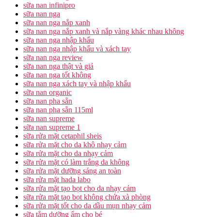
sữa nan infinipro
sữa nan nga
sữa nan nga nắp xanh
sữa nan nga nắp xanh và nắp vàng khác nhau không
sữa nan nga nhập khẩu
sữa nan nga nhập khẩu và xách tay
sữa nan nga review
sữa nan nga thật và giả
sữa nan nga tốt không
sữa nan nga xách tay và nhập khẩu
sữa nan organic
sữa nan pha sẵn
sữa nan pha sẵn 115ml
sữa nan supreme
sữa nan supreme 1
sữa rửa mặt cetaphil sheis
sữa rửa mặt cho da khô nhạy cảm
sữa rửa mặt cho da nhạy cảm
sữa rửa mặt có làm trắng da không
sữa rửa mặt dưỡng sáng an toàn
sữa rửa mặt hada labo
sữa rửa mặt tạo bọt cho da nhạy cảm
sữa rửa mặt tạo bọt không chứa xà phòng
sữa rửa mặt tốt cho da dầu mụn nhạy cảm
sữa tắm dưỡng ẩm cho bé