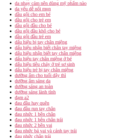
da nhạy cảm nên dùng mỹ phẩm nào
da yếu dễ nổi mụn
dầu gội cho em bé
dầu gội cho trẻ em
dầu gội đầu cho bé
dầu gội đầu khô cho bé
dầu gội đầu trẻ em
dấu hiệu bị tay chân miệng
dấu hiệu nhận biết chân tay miệng
dấu hiệu nhận biết tay chân miệng
dấu hiệu tay chân miệng ở bé
dấu hiệu tiêu chảy ở trẻ sơ sinh
dấu hiệu trẻ bị tay chân miệng
dưỡng ẩm cho tuổi dậy thì
dưỡng ẩm sáng da
dưỡng sáng an toàn
dưỡng sáng lành tính
đạm a2
đau đầu hay quên
đau đầu run tay chân
đau nhức 1 bên chân
đau nhức 1 bên chân trái
đau nhức 2 bên vai
đau nhức bả vai và cánh tay trái
đau nhức chân trái