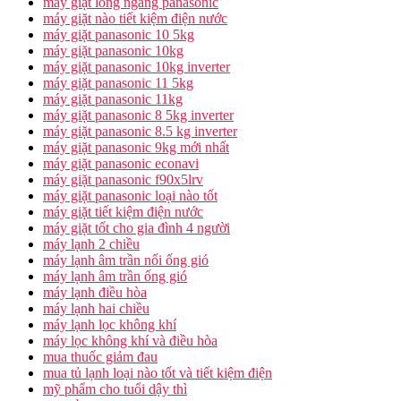
máy giặt lồng ngang panasonic
máy giặt nào tiết kiệm điện nước
máy giặt panasonic 10 5kg
máy giặt panasonic 10kg
máy giặt panasonic 10kg inverter
máy giặt panasonic 11 5kg
máy giặt panasonic 11kg
máy giặt panasonic 8 5kg inverter
máy giặt panasonic 8.5 kg inverter
máy giặt panasonic 9kg mới nhất
máy giặt panasonic econavi
máy giặt panasonic f90x5lrv
máy giặt panasonic loại nào tốt
máy giặt tiết kiệm điện nước
máy giặt tốt cho gia đình 4 người
máy lạnh 2 chiều
máy lạnh âm trần nối ống gió
máy lạnh âm trần ống gió
máy lạnh điều hòa
máy lạnh hai chiều
máy lạnh lọc không khí
máy lọc không khí và điều hòa
mua thuốc giảm đau
mua tủ lạnh loại nào tốt và tiết kiệm điện
mỹ phẩm cho tuổi dậy thì