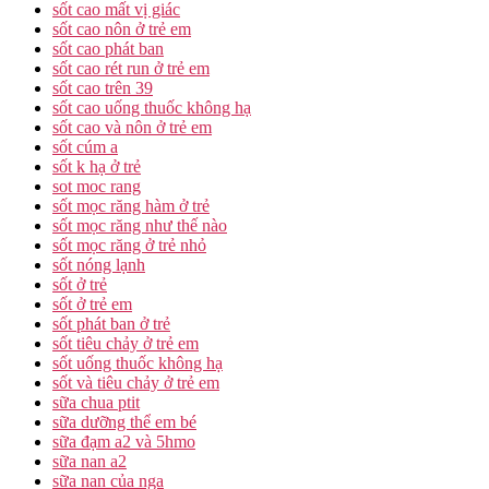
sốt cao mất vị giác
sốt cao nôn ở trẻ em
sốt cao phát ban
sốt cao rét run ở trẻ em
sốt cao trên 39
sốt cao uống thuốc không hạ
sốt cao và nôn ở trẻ em
sốt cúm a
sốt k hạ ở trẻ
sot moc rang
sốt mọc răng hàm ở trẻ
sốt mọc răng như thế nào
sốt mọc răng ở trẻ nhỏ
sốt nóng lạnh
sốt ở trẻ
sốt ở trẻ em
sốt phát ban ở trẻ
sốt tiêu chảy ở trẻ em
sốt uống thuốc không hạ
sốt và tiêu chảy ở trẻ em
sữa chua ptit
sữa dưỡng thể em bé
sữa đạm a2 và 5hmo
sữa nan a2
sữa nan của nga