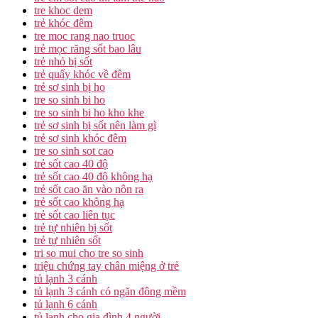
tre khoc dem
trẻ khóc đêm
tre moc rang nao truoc
trẻ mọc răng sốt bao lâu
trẻ nhỏ bị sốt
trẻ quấy khóc về đêm
trẻ sơ sinh bị ho
tre so sinh bi ho
tre so sinh bi ho kho khe
trẻ sơ sinh bị sốt nên làm gì
trẻ sơ sinh khóc đêm
tre so sinh sot cao
trẻ sốt cao 40 độ
trẻ sốt cao 40 độ không hạ
trẻ sốt cao ăn vào nôn ra
trẻ sốt cao không hạ
trẻ sốt cao liên tục
trẻ tự nhiên bị sốt
trẻ tự nhiên sốt
tri so mui cho tre so sinh
triệu chứng tay chân miệng ở trẻ
tủ lạnh 3 cánh
tủ lạnh 3 cánh có ngăn đông mềm
tủ lạnh 6 cánh
tủ lạnh cho gia đình 4 người