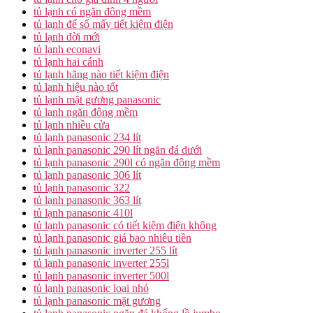
tủ lạnh có ngăn đông mềm
tủ lạnh để số mấy tiết kiệm điện
tủ lạnh đời mới
tủ lạnh econavi
tủ lạnh hai cánh
tủ lạnh hãng nào tiết kiệm điện
tủ lạnh hiệu nào tốt
tủ lạnh mặt gương panasonic
tủ lạnh ngăn đông mềm
tủ lạnh nhiều cửa
tủ lạnh panasonic 234 lít
tủ lạnh panasonic 290 lít ngăn đá dưới
tủ lạnh panasonic 290l có ngăn đông mềm
tủ lạnh panasonic 306 lít
tủ lạnh panasonic 322
tủ lạnh panasonic 363 lít
tủ lạnh panasonic 410l
tủ lạnh panasonic có tiết kiệm điện không
tủ lạnh panasonic giá bao nhiêu tiền
tủ lạnh panasonic inverter 255 lít
tủ lạnh panasonic inverter 255l
tủ lạnh panasonic inverter 500l
tủ lạnh panasonic loại nhỏ
tủ lạnh panasonic mặt gương