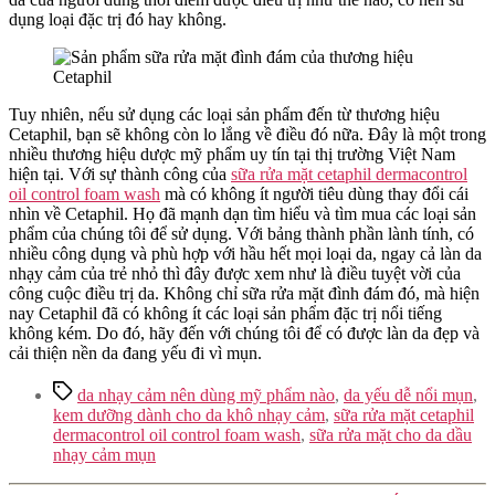
dụng loại đặc trị đó hay không.
Tuy nhiên, nếu sử dụng các loại sản phẩm đến từ thương hiệu
Cetaphil, bạn sẽ không còn lo lắng về điều đó nữa. Đây là một trong
nhiều thương hiệu dược mỹ phẩm uy tín tại thị trường Việt Nam
hiện tại. Với sự thành công của
sữa rửa mặt cetaphil dermacontrol
oil control foam wash
mà có không ít người tiêu dùng thay đổi cái
nhìn về Cetaphil. Họ đã mạnh dạn tìm hiểu và tìm mua các loại sản
phẩm của chúng tôi để sử dụng. Với bảng thành phần lành tính, có
nhiều công dụng và phù hợp với hầu hết mọi loại da, ngay cả làn da
nhạy cảm của trẻ nhỏ thì đây được xem như là điều tuyệt vời của
công cuộc điều trị da. Không chỉ sữa rửa mặt đình đám đó, mà hiện
nay Cetaphil đã có không ít các loại sản phẩm đặc trị nổi tiếng
không kém. Do đó, hãy đến với chúng tôi để có được làn da đẹp và
cải thiện nền da đang yếu đi vì mụn.
Tags
da nhạy cảm nên dùng mỹ phẩm nào
,
da yếu dễ nổi mụn
,
kem dưỡng dành cho da khô nhạy cảm
,
sữa rửa mặt cetaphil
dermacontrol oil control foam wash
,
sữa rửa mặt cho da dầu
nhạy cảm mụn