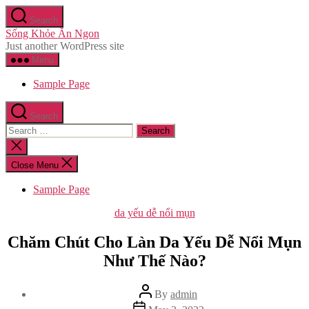
Skip
Search
to
Sống Khỏe Ăn Ngon
the
Just another WordPress site
content
Menu
Sample Page
Search
Search
for:
Close
search
Close Menu
Sample Page
Categories
da yếu dễ nổi mụn
Chăm Chút Cho Làn Da Yếu Dễ Nổi Mụn
Như Thế Nào?
Post
By
admin
author
Post