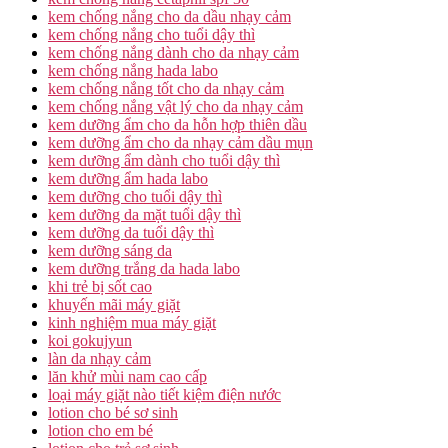
kem chống nắng cho da dầu nhạy cảm
kem chống nắng cho tuổi dậy thì
kem chống nắng dành cho da nhạy cảm
kem chống nắng hada labo
kem chống nắng tốt cho da nhạy cảm
kem chống nắng vật lý cho da nhạy cảm
kem dưỡng ẩm cho da hỗn hợp thiên dầu
kem dưỡng ẩm cho da nhạy cảm dầu mụn
kem dưỡng ẩm dành cho tuổi dậy thì
kem dưỡng ẩm hada labo
kem dưỡng cho tuổi dậy thì
kem dưỡng da mặt tuổi dậy thì
kem dưỡng da tuổi dậy thì
kem dưỡng sáng da
kem dưỡng trắng da hada labo
khi trẻ bị sốt cao
khuyến mãi máy giặt
kinh nghiệm mua máy giặt
koi gokujyun
làn da nhạy cảm
lăn khử mùi nam cao cấp
loại máy giặt nào tiết kiệm điện nước
lotion cho bé sơ sinh
lotion cho em bé