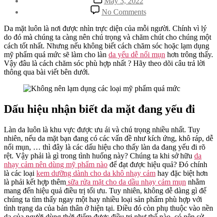
May 3, 2022
date
on
No Comments
Chăm
Chút
Da mặt luôn là nơi được nhìn trực diện của mỗi người. Chính vì lý
Cho
do đó mà chúng ta càng nên chú trọng và chăm chút cho chúng một
Làn
cách tốt nhất. Nhưng nếu không biết cách chăm sóc hoặc lạm dụng
Da
mỹ phẩm quá mức sẽ làm cho làn
da yếu dễ nổi mụn
hơn trông thấy.
Yếu
Vậy đâu là cách chăm sóc phù hợp nhất ? Hãy theo dõi câu trả lời
Dễ
thông qua bài viết bên dưới.
Nổi
Mụn
Như
Thế
Dấu hiệu nhận biết da mặt đang yếu đi
Nào?
Làn da luôn là khu vực được ưu ái và chú trọng nhiều nhất. Tuy
nhiên, nếu da mặt bạn đang có các vấn đề như kích ứng, khô ráp, dễ
nổi mụn, … thì đây là các dấu hiệu cho thấy làn da đang yếu đi rõ
rệt. Vậy phải là gì trong tình huống này? Chúng ta khi sở hữu
da
nhạy cảm nên dùng mỹ phẩm nào
để đạt được hiệu quả? Đó chính
là các loại
kem dưỡng dành cho da khô nhạy cảm
hay đặc biệt hơn
là phải kết hợp thêm
sữa rửa mặt cho da dầu nhạy cảm mụn
nhằm
mang đến hiệu quả điều trị tối ưu. Tuy nhiên, không dễ dàng gì để
chúng ta tìm thấy ngay một hay nhiều loại sản phẩm phù hợp với
tình trạng da của bản thân ở hiện tại. Điều đó còn phụ thuộc vào nền
da của người dùng thời điểm được điều trị như thế nào, có nên sử