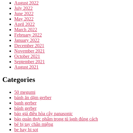
August 2022
July 2022
June 2022
May 2022
April 2022
March 2022
February 2022
January 2022
December 2021
November 2021
October 2021
September 2021
August 2021
Categories
50 megumi
bánh ăn dặm gerber
banh gerber
bánh gerber
báo giá điều hòa cây panasonic
bảo quản thực phẩm trong tủ lạnh đúng cách
bé bị tay chân miệng
be hay bi sot