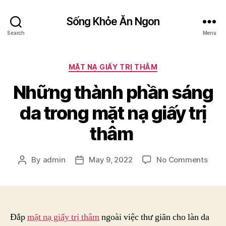
Sống Khỏe Ăn Ngon
Search
Menu
Categories
MẶT NẠ GIẤY TRỊ THÂM
Những thành phần sáng
da trong mặt nạ giấy trị
thâm
on
By
admin
May 9, 2022
No Comments
Post
Post
Nhữ
author
date
thàn
phần
sáng
da
Đắp
mặt nạ giấy trị thâm
ngoài việc thư giãn cho làn da
tron