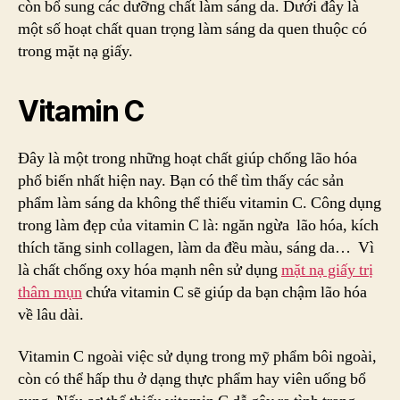
còn bổ sung các dưỡng chất làm sáng da. Dưới đây là
mặt
một số hoạt chất quan trọng làm sáng da quen thuộc có
nạ
trong mặt nạ giấy.
giấy
trị
thâ
Vitamin C
Đây là một trong những hoạt chất giúp chống lão hóa
phổ biến nhất hiện nay. Bạn có thể tìm thấy các sản
phẩm làm sáng da không thể thiếu vitamin C. Công dụng
trong làm đẹp của vitamin C là: ngăn ngừa lão hóa, kích
thích tăng sinh collagen, làm da đều màu, sáng da… Vì
là chất chống oxy hóa mạnh nên sử dụng
mặt nạ giấy trị
thâm mụn
chứa vitamin C sẽ giúp da bạn chậm lão hóa
về lâu dài.
Vitamin C ngoài việc sử dụng trong mỹ phẩm bôi ngoài,
còn có thể hấp thu ở dạng thực phẩm hay viên uống bổ