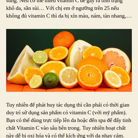
sung. Nếu cơ thể thiếu vitamin C dễ gây ra tình trạng
khô da, sần sùi… Với chị em ở ngưỡng trên 25 nếu
không đủ vitamin C thì da bị xỉn màu, nám, tàn nhang,…
Tuy nhiên để phát huy tác dụng thì cần phải có thời gian
duy trì sử dụng sản phẩm có vitamin C (với mỹ phẩm).
Bạn có thể dùng trực tiếp lên da hoặc đến spa để đẩy tinh
chất Vitamin C vào sâu bên trong. Tuy nhiên hoạt chất
này dễ bị oxi hóa và có thể kích ứng với da nhạy cảm.