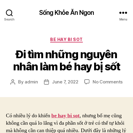
Sống Khỏe Ăn Ngon
Search
Menu
Categories
BE HAY BI SOT
Đi tìm những nguyên
nhân làm bé hay bị sốt
on
By
admin
June 7, 2022
No Comments
Post
Post
Đi
author
date
tìm
nhữ
nguy
nhân
Có nhiều lý do khiến
be hay bi sot
, nhưng bố mẹ cũng
làm
không cần quá lo lắng vì đa phần sốt ở trẻ có thể tự khỏi
bé
mà không cần can thiệp quá nhiều. Dưới đây là những lý