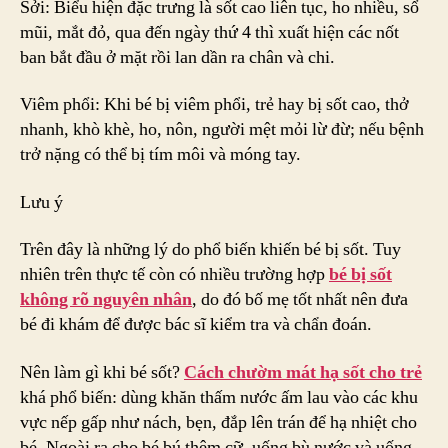
Sởi: Biểu hiện đặc trưng là sốt cao liên tục, ho nhiều, sổ
mũi, mắt đỏ, qua đến ngày thứ 4 thì xuất hiện các nốt
ban bắt đầu ở mặt rồi lan dần ra chân và chi.
Viêm phổi: Khi bé bị viêm phổi, trẻ hay bị sốt cao, thở
nhanh, khò khè, ho, nôn, người mệt mỏi lừ đừ; nếu bệnh
trở nặng có thể bị tím môi và móng tay.
Lưu ý
Trên đây là những lý do phổ biến khiến bé bị sốt. Tuy
nhiên trên thực tế còn có nhiều trường hợp
bé bị sốt
không rõ nguyên nhân
, do đó bố mẹ tốt nhất nên đưa
bé đi khám để được bác sĩ kiểm tra và chẩn đoán.
Nên làm gì khi bé sốt?
Cách chườm mát hạ sốt cho trẻ
khá phổ biến: dùng khăn thấm nước ấm lau vào các khu
vực nếp gấp như nách, bẹn, đắp lên trán để hạ nhiệt cho
bé. Ngoài ra cho bé bú thêm cữ, uống bù nước và uống