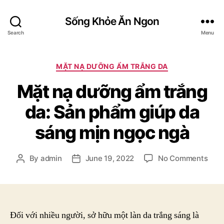
Sống Khỏe Ăn Ngon
Search
Menu
Categories
MẶT NẠ DƯỠNG ẨM TRẮNG DA
Mặt nạ dưỡng ẩm trắng
da: Sản phẩm giúp da
sáng mịn ngọc ngà
on
By
admin
June 19, 2022
No Comments
Post
Post
Mặt
author
date
nạ
dưỡ
ẩm
trắn
Đối với nhiều người, sở hữu một làn da trắng sáng là
da: