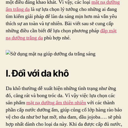
một điều đáng khao khát. Vì vậy, các loại
mặt nạ dưỡng
Sản
ẩm trắng da
là sự lựa chọn lý tưởng cho những ai đang
phẩ
tìm kiếm giải pháp để làn da sáng mịn hơn mà vẫn yêu
giúp
thích sự an toàn và tự nhiên. Bài viết sau sẽ cung cấp
da
những điều cần biết để lựa chọn phương pháp
đắp mặt
sán
nạ dưỡng trắng da
phù hợp nhé.
mịn
ngọ
ngà
I. Đối với da khô
Da khô thường dễ xuất hiện những tình trạng như ửng
đỏ, căng rát và bong tróc da. Vì vậy việc lựa chọn các
sản phẩm
mặt nạ dưỡng ẩm thiên nhiên
với các thành
phần cấp nước dưỡng ẩm, giúp củng cố lớp hàng rào bảo
vệ cho da như bơ hạt mỡ, nha đam, dầu jojoba…. sẽ phù
hợp nhất dành cho loại da này. Khi da được cấp đủ nước,