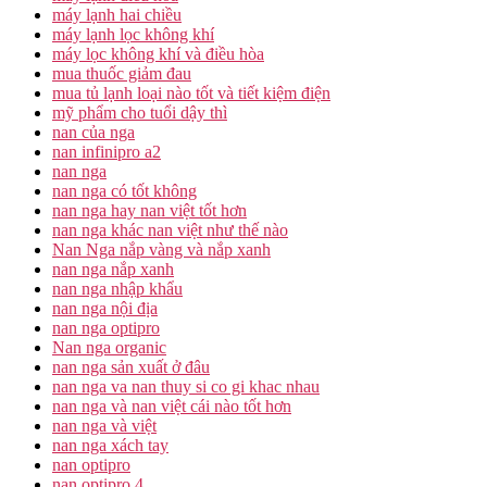
máy lạnh hai chiều
máy lạnh lọc không khí
máy lọc không khí và điều hòa
mua thuốc giảm đau
mua tủ lạnh loại nào tốt và tiết kiệm điện
mỹ phẩm cho tuổi dậy thì
nan của nga
nan infinipro a2
nan nga
nan nga có tốt không
nan nga hay nan việt tốt hơn
nan nga khác nan việt như thế nào
Nan Nga nắp vàng và nắp xanh
nan nga nắp xanh
nan nga nhập khẩu
nan nga nội địa
nan nga optipro
Nan nga organic
nan nga sản xuất ở đâu
nan nga va nan thuy si co gi khac nhau
nan nga và nan việt cái nào tốt hơn
nan nga và việt
nan nga xách tay
nan optipro
nan optipro 4