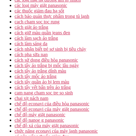
các loại máy giặt panasonic
các thuốc giảm đau hạ sốt
cách bảo quản thực phẩm trong tủ lạnh
cach cham soc toc rung
cách giặt áo trắng
cách giữ màu quần jeans đen
cách làm sạch áo trắng
cách làm sáng da
cách nhận biết trẻ sơ sinh bị tiêu chảy
cách pha sữa nan
cách sử dụng điều hòa panasonic
cách tẩy áo trắng bị mốc lâu ngày
cách tẩy áo trắng dính màu
cách tẩy mốc áo trắng
cách tẩy quần áo bị lem màu
cách tẩy vết bẩn trên áo trắng
cam nang cham soc tre so sinh
chai xịt nách nam
chế độ econavi của điều hòa panasonic
chế độ econavi của máy giặt panasonic
chế độ máy giặt panasonic
chế độ nanoe g panasonic
chế độ xả của máy giặt panasonic
chức năng econavi của máy lạnh panasonic