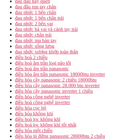
đau đầu hay quên
đau đầu run tay chân
đau nhức 1 bên chân
đau nhức 1 bên chân trái
đau nhức 2 bên vai
đau nhức bả vai và cánh tay trái
đau nhức chân trái
đau nhức mu bàn tay
đau nhức sống lưng
đau nhức xương khớp toàn thân
điều hoà 2 chiều
điều hoà âm trần loại nào tốt
điều hoà âm trần panasonic
điều hòa âm trần panasonic 18000btu inverter
điều hòa cây panasonic 2 chiều 18000btu
điều hòa cây panasonic 28.000 btu inverter
điều hòa cây panasonic inverter 1 chiều
điều hòa công nghệ inverter
điều hoà công nghệ inverter
điều hòa cục bộ
điều hòa không khí
điều hoà lọc không khí
điều hoà lọc không khí tốt nhất
điều hòa một chiều
điều hòa tủ đứng panasonic 28000btu 2 chiều