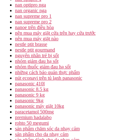
nan optipro nga
nan organic nga
nan supreme pro 1
nan supreme pro 2
nanoe trên điều hòa
nên mua máy giặt cửa trên hay cửa trước
nên mua máy giặt nào
nestle ptit brasse
nestle ptit gourmand
nguyên nhân trẻ bị sốt
nhóm giảm đau hạ sốt
nhóm thuốc giảm đau hạ sốt
những cách bảo quản thực phẩm
nút econavi trên tủ lạnh panasonic
panasonic 410l
panasonic 8.5 kg
panasonic 9 kg
panasonic 9kg
panasonic máy giặt 10kg
paracetamol 500mg
premium hadalabo
rohto 50 megumi
sản phẩm chăm sóc da nhạy cảm
sản phẩm cho da nhạy cảm
sản phẩm dành cho da nhạy cảm