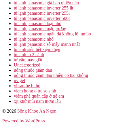
tủ lạnh panasonic giá bao nhiêu tiền
tủ lạnh panasonic inverter 255 lít
tủ lạnh panasonic inverter 255l
tủ lạnh panasonic inverter 500l
tủ lạnh panasonic loại nhỏ
tủ lạnh panasonic mặt gương
tủ lạnh panasonic ngăn đá khổng lồ jumbo
tủ lạnh panasonic nhỏ
tủ lạnh panasonic số mấy mạnh nhất
tủ lạnh siêu tiết kiệm điện
tủ lạnh to 2 cánh
tư vấn máy giặt
Uncategorized
uống thuốc giảm đau
uống thuốc giảm đau nhiều có hại không
uv gel
vi sao be bi ho
viem hong o tre so sinh
viêm phế quản cấp ở trẻ em
xịt khử mùi nam thơm lâu
© 2026
Sống Khỏe Ăn Ngon
Powered by WordPress