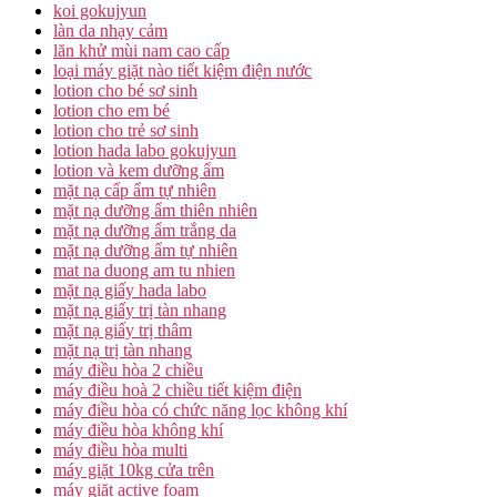
koi gokujyun
làn da nhạy cảm
lăn khử mùi nam cao cấp
loại máy giặt nào tiết kiệm điện nước
lotion cho bé sơ sinh
lotion cho em bé
lotion cho trẻ sơ sinh
lotion hada labo gokujyun
lotion và kem dưỡng ẩm
mặt nạ cấp ẩm tự nhiên
mặt nạ dưỡng ẩm thiên nhiên
mặt nạ dưỡng ẩm trắng da
mặt nạ dưỡng ẩm tự nhiên
mat na duong am tu nhien
mặt nạ giấy hada labo
mặt nạ giấy trị tàn nhang
mặt nạ giấy trị thâm
mặt nạ trị tàn nhang
máy điều hòa 2 chiều
máy điều hoà 2 chiều tiết kiệm điện
máy điều hòa có chức năng lọc không khí
máy điều hòa không khí
máy điều hòa multi
máy giặt 10kg cửa trên
máy giặt active foam