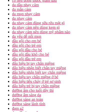
có nên uống thuốc giảm đau
da dầu nhạy cảm
da mẫn cảm
da mụn nhạy cảm
da nhạy cảm
da nhạy cảm dùng sữa rửa mặt gì
da nhạy cảm nên dùng kem gì
da nhạy cảm nên dùng mỹ phẩm nào
da yếu dễ nổi mụn
dầu gội cho em bé
dầu gội cho trẻ em
dầu gội đầu cho bé
dầu gội đầu khô cho bé
dầu gội đầu trẻ em
dấu hiệu bị tay chân miệng
dấu hiệu nhận biết chân tay miệng
dấu hiệu nhận biết tay chân miệng
dấu hiệu tay chân miệng ở bé
dấu hiệu tiêu chảy ở trẻ sơ sinh
dấu hiệu trẻ bị tay chân miệng
dưỡng ẩm cho tuổi dậy thì
dưỡng ẩm sáng da
dưỡng sáng an toàn
dưỡng sáng lành tính
đạm a2