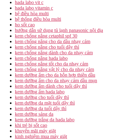
hada labo vit c
hada labo vitamin c
hệ điều hòa multi
hệ thống điều hòa multi
ho sốt cao
hướng dẫn sử dụng tủ lạnh panasonic nội địa
kem chống nắng cetaphil spf 30
kem chống nắng cho da dầu nhạy cảm
kem chống nắng cho tuổi dậy thì
kem chống nắng dành cho da nhạy cảm
kem chống nắng hada labo
kem chống nắng tốt cho da nhạy cảm
kem chống nắng vật lý cho da nhạy cảm
kem dưỡng ẩm cho da hỗn hợp thiên dầu
kem dưỡng ẩm cho da nhạy cảm dầu mụn
kem dưỡng ẩm dành cho tuổi dậy thì
kem dưỡng ẩm hada labo
kem dưỡng cho tuổi dậy thì
kem dưỡng da mặt tuổi dậy thì
kem dưỡng da tuổi dậy thì
kem dưỡng sáng da
kem dưỡng trắng da hada labo
khi trẻ bị sốt cao
khuyến mãi máy giặt
kinh nghiệm mua máy giặt