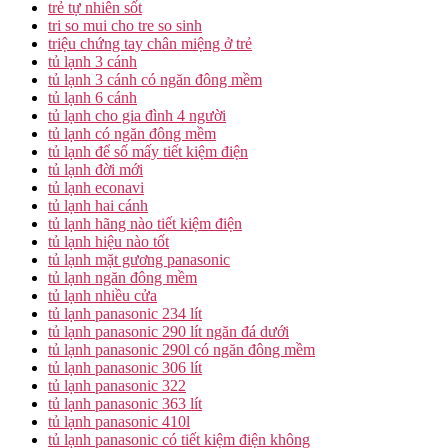
trẻ tự nhiên sốt
tri so mui cho tre so sinh
triệu chứng tay chân miệng ở trẻ
tủ lạnh 3 cánh
tủ lạnh 3 cánh có ngăn đông mềm
tủ lạnh 6 cánh
tủ lạnh cho gia đình 4 người
tủ lạnh có ngăn đông mềm
tủ lạnh để số mấy tiết kiệm điện
tủ lạnh đời mới
tủ lạnh econavi
tủ lạnh hai cánh
tủ lạnh hãng nào tiết kiệm điện
tủ lạnh hiệu nào tốt
tủ lạnh mặt gương panasonic
tủ lạnh ngăn đông mềm
tủ lạnh nhiều cửa
tủ lạnh panasonic 234 lít
tủ lạnh panasonic 290 lít ngăn đá dưới
tủ lạnh panasonic 290l có ngăn đông mềm
tủ lạnh panasonic 306 lít
tủ lạnh panasonic 322
tủ lạnh panasonic 363 lít
tủ lạnh panasonic 410l
tủ lạnh panasonic có tiết kiệm điện không