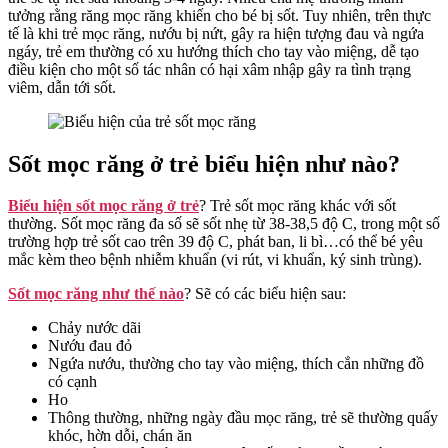
tưởng rằng răng mọc răng khiến cho bé bị sốt. Tuy nhiên, trên thực
tế là khi trẻ mọc răng, nướu bị nứt, gây ra hiện tượng đau và ngứa
ngáy, trẻ em thường có xu hướng thích cho tay vào miệng, dễ tạo
điều kiện cho một số tác nhân có hại xâm nhập gây ra tình trạng
viêm, dẫn tới sốt.
Sốt mọc răng ở trẻ biểu hiện như nào?
Biểu hiện sốt mọc răng ở trẻ
? Trẻ sốt mọc răng khác với sốt
thường. Sốt mọc răng đa số sẽ sốt nhẹ từ 38-38,5 độ C, trong một số
trường hợp trẻ sốt cao trên 39 độ C, phát ban, li bì…có thể bé yêu
mắc kèm theo bệnh nhiễm khuẩn (vi rút, vi khuẩn, ký sinh trùng).
Sốt mọc răng như thế nào
? Sẽ có các biểu hiện sau:
Chảy nước dãi
Nướu đau đỏ
Ngứa nướu, thường cho tay vào miệng, thích cắn những đồ
có cạnh
Ho
Thông thường, những ngày đầu mọc răng, trẻ sẽ thường quấy
khóc, hờn dỗi, chán ăn