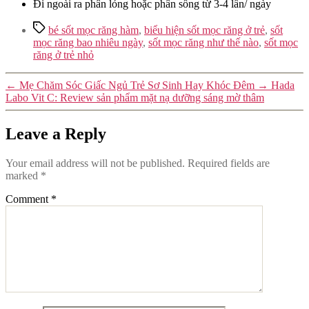
Đi ngoài ra phân lỏng hoặc phân sống từ 3-4 lần/ ngày
Tags
bé sốt mọc răng hàm
,
biểu hiện sốt mọc răng ở trẻ
,
sốt
mọc răng bao nhiêu ngày
,
sốt mọc răng như thế nào
,
sốt mọc
răng ở trẻ nhỏ
←
Mẹ Chăm Sóc Giấc Ngủ Trẻ Sơ Sinh Hay Khóc Đêm
→
Hada
Labo Vit C: Review sản phẩm mặt nạ dưỡng sáng mờ thâm
Leave a Reply
Your email address will not be published.
Required fields are
marked
*
Comment
*