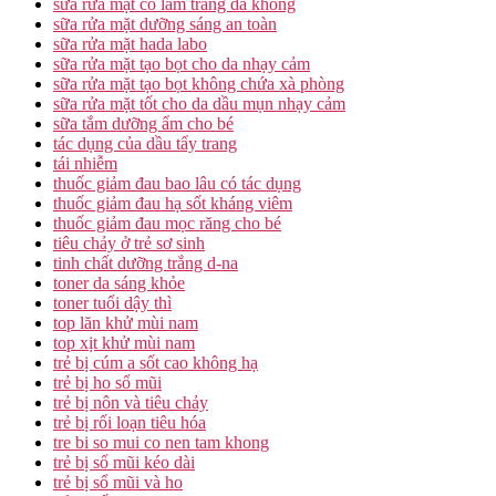
sữa rửa mặt có làm trắng da không
sữa rửa mặt dưỡng sáng an toàn
sữa rửa mặt hada labo
sữa rửa mặt tạo bọt cho da nhạy cảm
sữa rửa mặt tạo bọt không chứa xà phòng
sữa rửa mặt tốt cho da dầu mụn nhạy cảm
sữa tắm dưỡng ẩm cho bé
tác dụng của dầu tẩy trang
tái nhiễm
thuốc giảm đau bao lâu có tác dụng
thuốc giảm đau hạ sốt kháng viêm
thuốc giảm đau mọc răng cho bé
tiêu chảy ở trẻ sơ sinh
tinh chất dưỡng trắng d-na
toner da sáng khỏe
toner tuổi dậy thì
top lăn khử mùi nam
top xịt khử mùi nam
trẻ bị cúm a sốt cao không hạ
trẻ bị ho sổ mũi
trẻ bị nôn và tiêu chảy
trẻ bị rối loạn tiêu hóa
tre bi so mui co nen tam khong
trẻ bị sổ mũi kéo dài
trẻ bị sổ mũi và ho