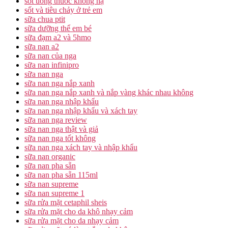
sốt uống thuốc không hạ
sốt và tiêu chảy ở trẻ em
sữa chua ptit
sữa dưỡng thể em bé
sữa đạm a2 và 5hmo
sữa nan a2
sữa nan của nga
sữa nan infinipro
sữa nan nga
sữa nan nga nắp xanh
sữa nan nga nắp xanh và nắp vàng khác nhau không
sữa nan nga nhập khẩu
sữa nan nga nhập khẩu và xách tay
sữa nan nga review
sữa nan nga thật và giả
sữa nan nga tốt không
sữa nan nga xách tay và nhập khẩu
sữa nan organic
sữa nan pha sẵn
sữa nan pha sẵn 115ml
sữa nan supreme
sữa nan supreme 1
sữa rửa mặt cetaphil sheis
sữa rửa mặt cho da khô nhạy cảm
sữa rửa mặt cho da nhạy cảm