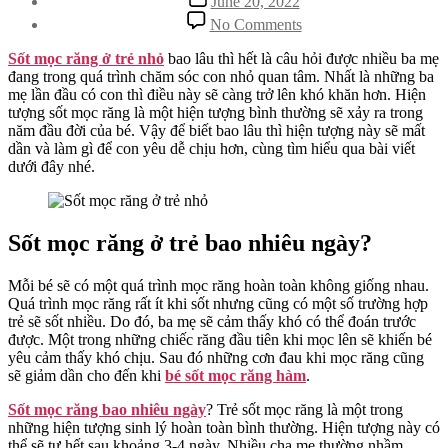
June 20, 2022
date
on
No Comments
Sốt
Mọc
Sốt mọc răng ở trẻ nhỏ
bao lâu thì hết là câu hỏi được nhiều ba mẹ
Răng
đang trong quá trình chăm sóc con nhỏ quan tâm. Nhất là những ba
Ở
mẹ lần đầu có con thì điều này sẽ càng trở lên khó khăn hơn. Hiện
Trẻ
tượng sốt mọc răng là một hiện tượng bình thường sẽ xảy ra trong
Nhỏ
năm đầu đời của bé. Vậy để biết bao lâu thì hiện tượng này sẽ mất
Bao
dần và làm gì để con yêu dễ chịu hơn, cùng tìm hiểu qua bài viết
Lâu
dưới đây nhé.
Thì
Hết?
Sốt mọc răng ở trẻ bao nhiêu ngày?
Mỗi bé sẽ có một quá trình mọc răng hoàn toàn không giống nhau.
Quá trình mọc răng rất ít khi sốt nhưng cũng có một số trường hợp
trẻ sẽ sốt nhiều. Do đó, ba mẹ sẽ cảm thấy khó có thể đoán trước
được. Một trong những chiếc răng đầu tiên khi mọc lên sẽ khiến bé
yêu cảm thấy khó chịu. Sau đó những cơn đau khi mọc răng cũng
sẽ giảm dần cho đến khi
bé sốt mọc răng hàm
.
Sốt mọc răng bao nhiêu ngày
? Trẻ sốt mọc răng là một trong
những hiện tượng sinh lý hoàn toàn bình thường. Hiện tượng này có
thể sẽ tự hết sau khoảng 3-4 ngày. Nhiều cha mẹ thường nhầm