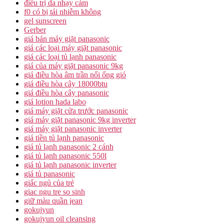
điều trị da nhạy cảm
f0 có bị tái nhiễm không
gel sunscreen
Gerber
giá bán máy giặt panasonic
giá các loại máy giặt panasonic
giá các loại tủ lạnh panasonic
giá của máy giặt panasonic 9kg
giá điều hòa âm trần nối ống gió
giá điều hòa cây 18000btu
giá điều hòa cây panasonic
giá lotion hada labo
giá máy giặt cửa trước panasonic
giá máy giặt panasonic 9kg inverter
giá máy giặt panasonic inverter
giá tiền tủ lạnh panasonic
giá tủ lạnh panasonic 2 cánh
giá tủ lạnh panasonic 550l
giá tủ lạnh panasonic inverter
giá tủ panasonic
giấc ngủ của trẻ
giac ngu tre so sinh
giữ màu quần jean
gokujyun
gokujyun oil cleansing