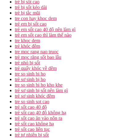
trẻ bị sốt cao
trẻ bị sốt kéo dài
trẻ bị tắc mũi
tre con hay khoc dem
trẻ em bị sốt cao
trẻ em sốt cao 40 độ nên làm gì
trẻ em sốt cao thì làm thế nào
tre khoc dem
trẻ khóc đêm
tre moc rang nao truoc
trẻ mọc răng sốt bao lâu
trẻ nhỏ bị sốt
trẻ quấy khóc về đêm
tre so sinh bi ho
trẻ sơ sinh bị ho
tre so sinh bi ho kho khe
trẻ sơ sinh bị sốt nên làm gì
trẻ sơ sinh khóc đêm
tre so sinh sot cao
trẻ sốt cao 40 độ
trẻ sốt cao 40 độ không hạ
trẻ sốt cao ăn vào nôn ra
trẻ sốt cao không hạ
trẻ sốt cao liên tục
trẻ tự nhiên bị sốt