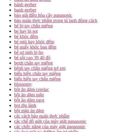
bánh gerber
banh gerber
báo giá điều hòa cây panasonic
bảo quản thực phẩm trong tủ lạnh đúng cách
bé bị tay chân miệng
be hay bi sot
bé khóc đêm
bé ngủ hay khóc đêm
bé quấy khóc ban đêm
bé sơ sinh bị ho
bé sốt cao 39 40 độ
bẹnh chân tay miệng
bệnh tay chân miệng trẻ em
biểu hiện chân tay miệng
biểu hiện tay chân miệng
blossomy
bột ăn dặm cerelac
bột ăn dặm mặn
bột ăn dặm ngọt
bọt dịu lành
bột mặn ăn dặm
các cách bảo quản thực phẩm
các chế độ giặt của máy giặt panasonic
các chức năng của máy giặt panasonic
các loại mặt nạ dưỡng ẩm tự nhiên