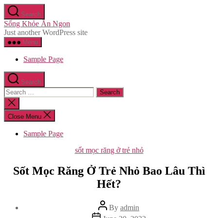
Skip
Search
to
Sống Khỏe Ăn Ngon
the
Just another WordPress site
content
Menu
Sample Page
Search
Search
for:
Close
search
Close Menu
Sample Page
Categories
sốt mọc răng ở trẻ nhỏ
Sốt Mọc Răng Ở Trẻ Nhỏ Bao Lâu Thì
Hết?
Post
By
admin
author
Post