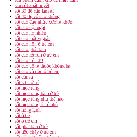
sau sốt xuất huyết
sốt 39 độ cần làm gì
sốt 40 độ có cao không
sốt cao đau nhức xương khớp
sốt cao đột ngột
sốt cao ho nhiều
sốt cao mất vị giác
sốt cao nôn ở trẻ em
sốt cao phát ban
sốt cao rét run ở trẻ em
sốt cao trên 39
sốt cao uống thuốc không hạ
sốt cao và nôn ở trẻ em
sốt cúm a
sốt k hạ ở trẻ
sot moc rang
sốt mọc răng hàm ở trẻ
sốt mọc răng như thế nào
sốt mọc răng ở trẻ nhỏ
sốt nóng lạnh
sốt ở trẻ
sốt ở trẻ em
sốt phát ban ở trẻ
sốt tiêu chảy ở trẻ em