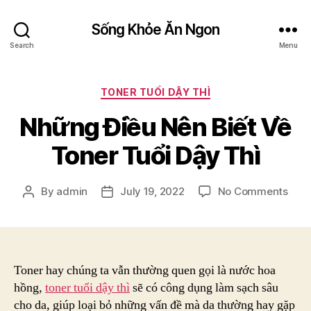
Sống Khỏe Ăn Ngon
Search
Menu
Categories
TONER TUỔI DẬY THÌ
Những Điều Nên Biết Về
Toner Tuổi Dậy Thì
on
By
admin
July 19, 2022
No Comments
Post
Post
Nhữ
author
date
Điều
Nên
Biết
Về
Toner hay chúng ta vẫn thường quen gọi là nước hoa
Tone
hồng,
toner tuổi dậy thì
sẽ có công dụng làm sạch sâu
Tuổi
cho da, giúp loại bỏ những vấn đề mà da thường hay gặp