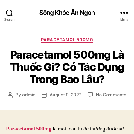
Sống Khỏe Ăn Ngon
Search
Menu
Categories
PARACETAMOL 500MG
Paracetamol 500mg Là
Thuốc Gì? Có Tác Dụng
Trong Bao Lâu?
on
By
admin
August 9, 2022
No Comments
Post
Post
Par
author
date
50
Là
Thu
Gì?
Paracetamol 500mg
là một loại thuốc thường được sử
Có