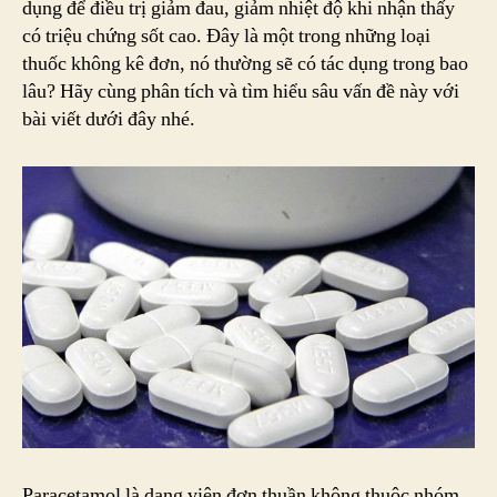
dụng để điều trị giảm đau, giảm nhiệt độ khi nhận thấy
Tác
có triệu chứng sốt cao. Đây là một trong những loại
Dụ
thuốc không kê đơn, nó thường sẽ có tác dụng trong bao
Tro
lâu? Hãy cùng phân tích và tìm hiểu sâu vấn đề này với
Ba
bài viết dưới đây nhé.
Lâu
Paracetamol là dạng viên đơn thuần không thuộc nhóm