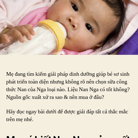
ở
đâ
&
ch
lư
ra
sa
Có
nê
mu
Mẹ đang tìm kiếm giải pháp dinh dưỡng giúp bé sơ sinh
sữ
Na
phát triển toàn diện nhưng không rõ nên chọn sữa công
củ
thức Nan của Nga loại nào. Liệu Nan Nga có tốt không?
Ng
Nguồn gốc xuất xứ ra sao & nên mua ở đâu?
xá
tay
Hãy đọc ngay bài dưới để được giải đáp tất cả thắc mắc
kh
trên mẹ nhé.