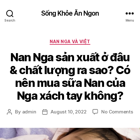
Sống Khỏe Ăn Ngon
Search
Menu
Categories
NAN NGA VÀ VIỆT
Nan Nga sản xuất ở đâu
& chất lượng ra sao? Có
nên mua sữa Nan của
Nga xách tay không?
on
By
admin
August 10, 2022
No Comments
Post
Post
Na
author
date
Ng
sả
xuấ