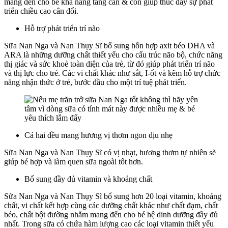
mang đến cho bé khả năng tăng cân & còn giúp thúc đẩy sự phát
triển chiều cao cân đối.
Hỗ trợ phát triển trí não
Sữa Nan Nga và Nan Thụy Sĩ bổ sung hỗn hợp axit béo DHA và
ARA là những dưỡng chất thiết yếu cho cấu trúc não bộ, chức năng
thị giác và sức khoẻ toàn diện của trẻ, từ đó giúp phát triển trí não
và thị lực cho trẻ. Các vi chất khác như sắt, I-ốt và kẽm hỗ trợ chức
năng nhận thức ở trẻ, bước đầu cho một trí tuệ phát triển.
Cả hai đều mang hương vị thơm ngon dịu nhẹ
Sữa Nan Nga và Nan Thụy Sĩ có vị nhạt, hương thơm tự nhiên sẽ
giúp bé hợp và làm quen sữa ngoài tốt hơn.
Bổ sung đầy đủ vitamin và khoáng chất
Sữa Nan Nga và Nan Thụy Sĩ bổ sung hơn 20 loại vitamin, khoáng
chất, vi chất kết hợp cùng các dưỡng chất khác như chất đạm, chất
béo, chất bột đường nhằm mang đến cho bé hệ dinh dưỡng đầy đủ
nhất. Trong sữa có chứa hàm lượng cao các loại vitamin thiết yếu