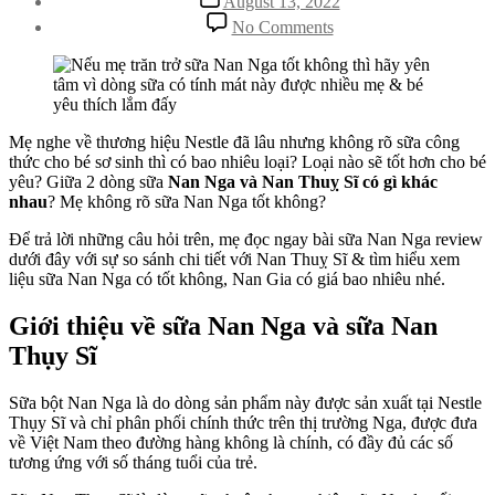
August 13, 2022
date
on
No Comments
Giới
thiệu
mẹ
về
sữa
Nan
Mẹ nghe về thương hiệu Nestle đã lâu nhưng không rõ sữa công
&
thức cho bé sơ sinh thì có bao nhiêu loại? Loại nào sẽ tốt hơn cho bé
mách
yêu? Giữa 2 dòng sữa
Nan Nga và Nan Thuỵ Sĩ có gì khác
mẹ
nhau
? Mẹ không rõ sữa Nan Nga tốt không?
Nan
Để trả lời những câu hỏi trên, mẹ đọc ngay bài sữa Nan Nga review
Nga
dưới đây với sự so sánh chi tiết với Nan Thuỵ Sĩ & tìm hiểu xem
và
liệu sữa Nan Nga có tốt không, Nan Gia có giá bao nhiêu nhé.
Nan
Thuỵ
Sĩ
Giới thiệu về sữa Nan Nga và sữa Nan
có
Thụy Sĩ
gì
khác
nhau
Sữa bột Nan Nga là do dòng sản phẩm này được sản xuất tại Nestle
Thụy Sĩ và chỉ phân phối chính thức trên thị trường Nga, được đưa
về Việt Nam theo đường hàng không là chính, có đầy đủ các số
tương ứng với số tháng tuổi của trẻ.