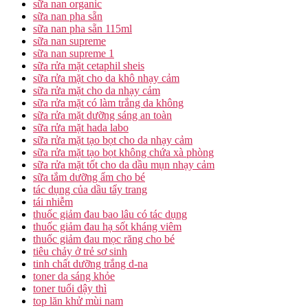
sữa nan organic
sữa nan pha sẵn
sữa nan pha sẵn 115ml
sữa nan supreme
sữa nan supreme 1
sữa rửa mặt cetaphil sheis
sữa rửa mặt cho da khô nhạy cảm
sữa rửa mặt cho da nhạy cảm
sữa rửa mặt có làm trắng da không
sữa rửa mặt dưỡng sáng an toàn
sữa rửa mặt hada labo
sữa rửa mặt tạo bọt cho da nhạy cảm
sữa rửa mặt tạo bọt không chứa xà phòng
sữa rửa mặt tốt cho da dầu mụn nhạy cảm
sữa tắm dưỡng ẩm cho bé
tác dụng của dầu tẩy trang
tái nhiễm
thuốc giảm đau bao lâu có tác dụng
thuốc giảm đau hạ sốt kháng viêm
thuốc giảm đau mọc răng cho bé
tiêu chảy ở trẻ sơ sinh
tinh chất dưỡng trắng d-na
toner da sáng khỏe
toner tuổi dậy thì
top lăn khử mùi nam