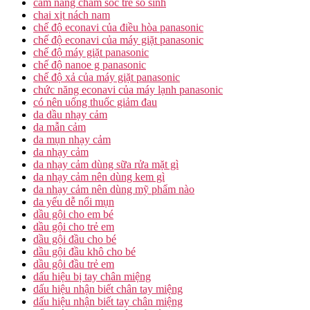
cam nang cham soc tre so sinh
chai xịt nách nam
chế độ econavi của điều hòa panasonic
chế độ econavi của máy giặt panasonic
chế độ máy giặt panasonic
chế độ nanoe g panasonic
chế độ xả của máy giặt panasonic
chức năng econavi của máy lạnh panasonic
có nên uống thuốc giảm đau
da dầu nhạy cảm
da mẫn cảm
da mụn nhạy cảm
da nhạy cảm
da nhạy cảm dùng sữa rửa mặt gì
da nhạy cảm nên dùng kem gì
da nhạy cảm nên dùng mỹ phẩm nào
da yếu dễ nổi mụn
dầu gội cho em bé
dầu gội cho trẻ em
dầu gội đầu cho bé
dầu gội đầu khô cho bé
dầu gội đầu trẻ em
dấu hiệu bị tay chân miệng
dấu hiệu nhận biết chân tay miệng
dấu hiệu nhận biết tay chân miệng