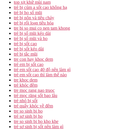
top xịt khử mùi nam
trẻ bị cúm a sốt cao không hạ
trẻ bị ho sổ mũi
trẻ bị nôn và tiêu chảy
trẻ bị rối loạn tiêu hóa
tre bi so mui co nen tam khong
trẻ bị sổ mũi kéo dài
trẻ bị sổ mũi và ho
trẻ bị sốt cao
trẻ bị sốt kéo dài
trẻ bị tắc mũi
tre con hay khoc dem
trẻ em bị sốt cao
trẻ em sốt cao 40 độ nên làm gì
trẻ em sốt cao thì làm thế nào
tre khoc dem
trẻ khóc đêm
tre moc rang nao truoc
trẻ mọc răng sốt bao lâu
trẻ nhỏ bị sốt
trẻ quấy khóc về đêm
tre so sinh bi ho
trẻ sơ sinh bị ho
tre so sinh bi ho kho khe
trẻ sơ sinh bị sốt nên làm gì