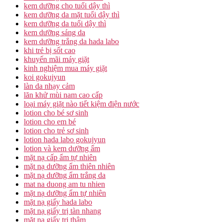
kem dưỡng cho tuổi dậy thì
kem dưỡng da mặt tuổi dậy thì
kem dưỡng da tuổi dậy thì
kem dưỡng sáng da
kem dưỡng trắng da hada labo
khi trẻ bị sốt cao
khuyến mãi máy giặt
kinh nghiệm mua máy giặt
koi gokujyun
làn da nhạy cảm
lăn khử mùi nam cao cấp
loại máy giặt nào tiết kiệm điện nước
lotion cho bé sơ sinh
lotion cho em bé
lotion cho trẻ sơ sinh
lotion hada labo gokujyun
lotion và kem dưỡng ẩm
mặt nạ cấp ẩm tự nhiên
mặt nạ dưỡng ẩm thiên nhiên
mặt nạ dưỡng ẩm trắng da
mat na duong am tu nhien
mặt nạ dưỡng ẩm tự nhiên
mặt nạ giấy hada labo
mặt nạ giấy trị tàn nhang
mặt nạ giấy trị thâm