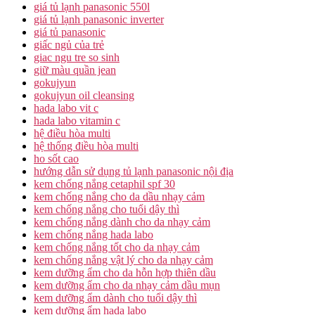
giá tủ lạnh panasonic 550l
giá tủ lạnh panasonic inverter
giá tủ panasonic
giấc ngủ của trẻ
giac ngu tre so sinh
giữ màu quần jean
gokujyun
gokujyun oil cleansing
hada labo vit c
hada labo vitamin c
hệ điều hòa multi
hệ thống điều hòa multi
ho sốt cao
hướng dẫn sử dụng tủ lạnh panasonic nội địa
kem chống nắng cetaphil spf 30
kem chống nắng cho da dầu nhạy cảm
kem chống nắng cho tuổi dậy thì
kem chống nắng dành cho da nhạy cảm
kem chống nắng hada labo
kem chống nắng tốt cho da nhạy cảm
kem chống nắng vật lý cho da nhạy cảm
kem dưỡng ẩm cho da hỗn hợp thiên dầu
kem dưỡng ẩm cho da nhạy cảm dầu mụn
kem dưỡng ẩm dành cho tuổi dậy thì
kem dưỡng ẩm hada labo