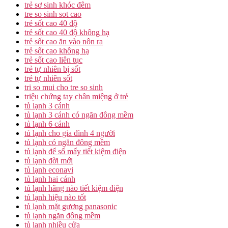
trẻ sơ sinh khóc đêm
tre so sinh sot cao
trẻ sốt cao 40 độ
trẻ sốt cao 40 độ không hạ
trẻ sốt cao ăn vào nôn ra
trẻ sốt cao không hạ
trẻ sốt cao liên tục
trẻ tự nhiên bị sốt
trẻ tự nhiên sốt
tri so mui cho tre so sinh
triệu chứng tay chân miệng ở trẻ
tủ lạnh 3 cánh
tủ lạnh 3 cánh có ngăn đông mềm
tủ lạnh 6 cánh
tủ lạnh cho gia đình 4 người
tủ lạnh có ngăn đông mềm
tủ lạnh để số mấy tiết kiệm điện
tủ lạnh đời mới
tủ lạnh econavi
tủ lạnh hai cánh
tủ lạnh hãng nào tiết kiệm điện
tủ lạnh hiệu nào tốt
tủ lạnh mặt gương panasonic
tủ lạnh ngăn đông mềm
tủ lạnh nhiều cửa