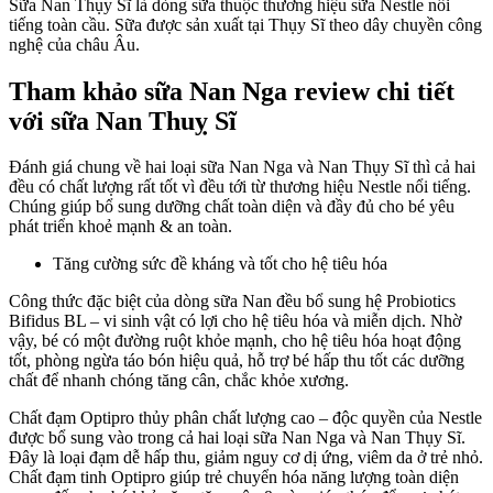
Sữa Nan Thụy Sĩ là dòng sữa thuộc thương hiệu sữa Nestle nổi
tiếng toàn cầu. Sữa được sản xuất tại Thụy Sĩ theo dây chuyền công
nghệ của châu Âu.
Tham khảo
sữa Nan Nga review
chi tiết
với sữa Nan Thuỵ Sĩ
Đánh giá chung về hai loại sữa Nan Nga và Nan Thụy Sĩ thì cả hai
đều có chất lượng rất tốt vì đều tới từ thương hiệu Nestle nổi tiếng.
Chúng giúp bổ sung dưỡng chất toàn diện và đầy đủ cho bé yêu
phát triển khoẻ mạnh & an toàn.
Tăng cường sức đề kháng và tốt cho hệ tiêu hóa
Công thức đặc biệt của dòng sữa Nan đều bổ sung hệ Probiotics
Bifidus BL – vi sinh vật có lợi cho hệ tiêu hóa và miễn dịch. Nhờ
vậy, bé có một đường ruột khỏe mạnh, cho hệ tiêu hóa hoạt động
tốt, phòng ngừa táo bón hiệu quả, hỗ trợ bé hấp thu tốt các dưỡng
chất để nhanh chóng tăng cân, chắc khỏe xương.
Chất đạm Optipro thủy phân chất lượng cao – độc quyền của Nestle
được bổ sung vào trong cả hai loại sữa Nan Nga và Nan Thụy Sĩ.
Đây là loại đạm dễ hấp thu, giảm nguy cơ dị ứng, viêm da ở trẻ nhỏ.
Chất đạm tinh Optipro giúp trẻ chuyển hóa năng lượng toàn diện