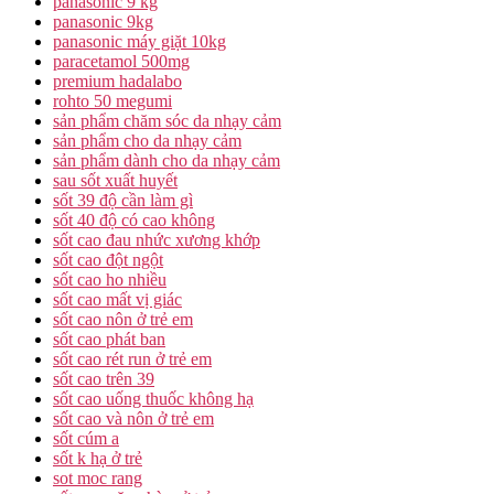
panasonic 9 kg
panasonic 9kg
panasonic máy giặt 10kg
paracetamol 500mg
premium hadalabo
rohto 50 megumi
sản phẩm chăm sóc da nhạy cảm
sản phẩm cho da nhạy cảm
sản phẩm dành cho da nhạy cảm
sau sốt xuất huyết
sốt 39 độ cần làm gì
sốt 40 độ có cao không
sốt cao đau nhức xương khớp
sốt cao đột ngột
sốt cao ho nhiều
sốt cao mất vị giác
sốt cao nôn ở trẻ em
sốt cao phát ban
sốt cao rét run ở trẻ em
sốt cao trên 39
sốt cao uống thuốc không hạ
sốt cao và nôn ở trẻ em
sốt cúm a
sốt k hạ ở trẻ
sot moc rang