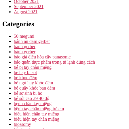
October 2021
September 2021
August 2021
Categories
50 megumi
bánh ăn dặm gerber
banh gerber
bánh gerber
báo giá điều hòa cây panasonic
bảo quản thực phẩm trong tủ lạnh đúng cách
bé bị tay chân miệng
be hay bi sot
bé khóc đêm
bé ngủ hay khóc đêm
bé quấy khóc ban đêm
bé sơ sinh bị ho
bé sốt cao 39 40 độ
bẹnh chân tay miệng
bệnh tay chân miệng trẻ em
biểu hiện chân tay miệng
biểu hiện tay chân miệng
blossomy