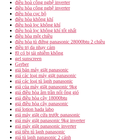
điều hoà công nghệ inverter
điều hòa công nghệ inverter
điều hòa cục bộ
điều hòa không khí
điều hoà lọc không khí
điều hoà lọc không khí tốt nhất
điều hòa một chiều
điều hòa tủ đứng panasonic 28000btu 2 chiều
điều trị da nhạy cảm
f0 có bị tái nhiễm không
gel sunscreen
Gerber
giá bán máy giặt panasonic
giá các loại máy giặt panasonic
giá các loại tủ lạnh panasonic
giá của máy giặt panasonic 9kg
giá điều hòa âm trần nối ống gió
giá điều hòa cây 18000btu
giá điều hòa cây panasonic
giá lotion hada labo
giá máy giặt cửa trước panasonic
giá máy giặt panasonic 9kg inverter
giá máy giặt panasonic inverter
giá tiền tủ lạnh panasonic
giá tủ lạnh panasonic 2 cánh