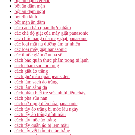
bột ăn dặm cerelac
bột ăn dặm mặn
bột ăn dặm ngọt
bọt dịu lành
bột mặn ăn dặm
các cách bảo quản thực phẩm
các chế độ giặt của máy giặt panasonic
các chức năng của máy giặt panasonic
các loại mặt nạ dưỡng ẩm tự nhiên
các loại máy giặt panasonic
các thuốc giảm đau hạ sốt
cách bảo quản thực phẩm trong tủ lạnh
cach cham soc toc rung
cách giặt áo trắng
cách giữ màu quần jeans đen
cách làm sạch áo trắng
cách làm sáng da
cách nhận biết trẻ sơ sinh bị tiêu chảy
cách pha sữa nan
cách sử dụng điều hòa panasonic
cách tẩy áo trắng bị mốc lâu ngày
cách tẩy áo trắng dính màu
cách tẩy mốc áo trắng
cách tẩy quần áo bị lem màu
cách tẩy vết bẩn trên áo trắng