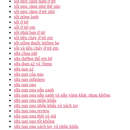
sốt mọc răng hàm ở trẻ
sốt mọc răng như thế nào
sốt mọc răng ở trẻ nhỏ
sốt nóng lạnh
sốt ở trẻ
sốt ở trẻ em
sốt phát ban ở trẻ
sốt tiêu chảy ở trẻ em
sốt uống thuốc không hạ
sốt và tiêu chảy ở trẻ em
sữa chua ptit
sữa dưỡng thể em bé
sữa đạm a2 và 5hmo
sữa nan a2
sữa nan của nga
sữa nan infinipro
sữa nan nga
sữa nan nga nắp xanh
sữa nan nga nắp xanh và nắp vàng khác nhau không
sữa nan nga nhập khẩu
sữa nan nga nhập khẩu và xách tay
sữa nan nga review
sữa nan nga thật và giả
sữa nan nga tốt không
sữa nan nga xách tay và nhập khẩu