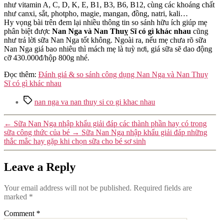
như vitamin A, C, D, K, E, B1, B3, B6, B12, cùng các khoáng chất
như canxi, sắt, photpho, magie, mangan, đồng, natri, kali…
Hy vọng bài trên đem lại nhiều thông tin so sánh hữu ích giúp mẹ
phân biệt được
Nan Nga và Nan Thuỵ Sĩ có gì khác nhau
cũng
như trả lời sữa Nan Nga tốt không. Ngoài ra, nếu mẹ chưa rõ sữa
Nan Nga giá bao nhiêu thì mách mẹ là tuỳ nơi, giá sữa sẽ dao động
cỡ 430.000đ/hộp 800g nhé.
Đọc thêm:
Đánh giá & so sánh công dụng Nan Nga và Nan Thuỵ
Sĩ có gì khác nhau
Tags
nan nga va nan thuy si co gi khac nhau
←
Sữa Nan Nga nhập khẩu giải đáp các thành phần hay có trong
sữa công thức của bé
→
Sữa Nan Nga nhập khẩu giải đáp những
thắc mắc hay gặp khi chọn sữa cho bé sơ sinh
Leave a Reply
Your email address will not be published.
Required fields are
marked
*
Comment
*