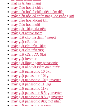
mặt nạ trị tàn nhang
máy điều hòa 2 chiều
máy điều hoà 2 chiều tiết kiệm điện
máy điều hòa có chức năng lọc không khí
máy điều hòa không khí
máy điều hòa multi
máy giặt 10kg cửa trên
máy giặt active foam
máy giặt cho gia đình 4 người
máy giặt cửa trên
máy giặt cửa trên 10kg
máy giặt cửa trên 9kg
máy giặt cửa trước 9kg
máy giặt inverter
máy giặt lồng ngang panasonic
máy giặt nào tiết kiệm điện nước
máy giặt panasonic 10 5kg
máy giặt panasonic 10kg
máy giặt panasonic 10kg inverter
máy giặt panasonic 11 5kg
máy giặt panasonic 11kg
máy giặt panasonic 8 5kg inverter
máy giặt panasonic 8.5 kg inverter
máy giặt panasonic 9kg mới nhất
máy giặt panasonic econavi