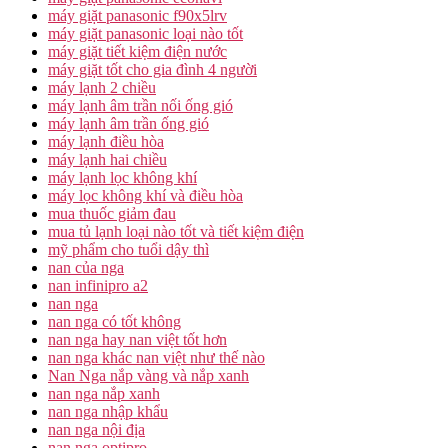
máy giặt panasonic f90x5lrv
máy giặt panasonic loại nào tốt
máy giặt tiết kiệm điện nước
máy giặt tốt cho gia đình 4 người
máy lạnh 2 chiều
máy lạnh âm trần nối ống gió
máy lạnh âm trần ống gió
máy lạnh điều hòa
máy lạnh hai chiều
máy lạnh lọc không khí
máy lọc không khí và điều hòa
mua thuốc giảm đau
mua tủ lạnh loại nào tốt và tiết kiệm điện
mỹ phẩm cho tuổi dậy thì
nan của nga
nan infinipro a2
nan nga
nan nga có tốt không
nan nga hay nan việt tốt hơn
nan nga khác nan việt như thế nào
Nan Nga nắp vàng và nắp xanh
nan nga nắp xanh
nan nga nhập khẩu
nan nga nội địa
nan nga optipro