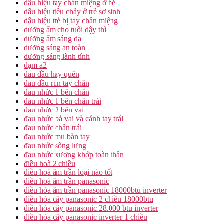
dấu hiệu tay chân miệng ở bé
dấu hiệu tiêu chảy ở trẻ sơ sinh
dấu hiệu trẻ bị tay chân miệng
dưỡng ẩm cho tuổi dậy thì
dưỡng ẩm sáng da
dưỡng sáng an toàn
dưỡng sáng lành tính
đạm a2
đau đầu hay quên
đau đầu run tay chân
đau nhức 1 bên chân
đau nhức 1 bên chân trái
đau nhức 2 bên vai
đau nhức bả vai và cánh tay trái
đau nhức chân trái
đau nhức mu bàn tay
đau nhức sống lưng
đau nhức xương khớp toàn thân
điều hoà 2 chiều
điều hoà âm trần loại nào tốt
điều hoà âm trần panasonic
điều hòa âm trần panasonic 18000btu inverter
điều hòa cây panasonic 2 chiều 18000btu
điều hòa cây panasonic 28.000 btu inverter
điều hòa cây panasonic inverter 1 chiều