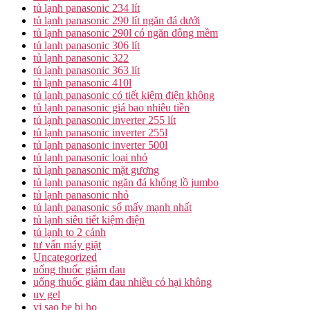
tủ lạnh panasonic 234 lít
tủ lạnh panasonic 290 lít ngăn đá dưới
tủ lạnh panasonic 290l có ngăn đông mềm
tủ lạnh panasonic 306 lít
tủ lạnh panasonic 322
tủ lạnh panasonic 363 lít
tủ lạnh panasonic 410l
tủ lạnh panasonic có tiết kiệm điện không
tủ lạnh panasonic giá bao nhiêu tiền
tủ lạnh panasonic inverter 255 lít
tủ lạnh panasonic inverter 255l
tủ lạnh panasonic inverter 500l
tủ lạnh panasonic loại nhỏ
tủ lạnh panasonic mặt gương
tủ lạnh panasonic ngăn đá khổng lồ jumbo
tủ lạnh panasonic nhỏ
tủ lạnh panasonic số mấy mạnh nhất
tủ lạnh siêu tiết kiệm điện
tủ lạnh to 2 cánh
tư vấn máy giặt
Uncategorized
uống thuốc giảm đau
uống thuốc giảm đau nhiều có hại không
uv gel
vi sao be bi ho