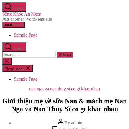
Skip
Search
to
Sống Khỏe Ăn Ngon
the
Just another WordPress site
content
Menu
Sample Page
Search
Search
for:
Close
search
Close Menu
Sample Page
Categories
nan nga va nan thuy si co gi khac nhau
Giới thiệu mẹ về sữa Nan & mách mẹ Nan
Nga và Nan Thuỵ Sĩ có gì khác nhau
Post
By
admin
author
Post