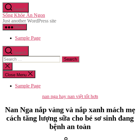
Skip
Search
to
Sống Khỏe Ăn Ngon
the
Just another WordPress site
content
Menu
Sample Page
Search
Search
for:
Close
search
Close Menu
Sample Page
Categories
nan nga hay nan việt tốt hơn
Nan Nga nắp vàng và nắp xanh mách mẹ
cách tăng lượng sữa cho bé sơ sinh đang
bệnh an toàn
Post