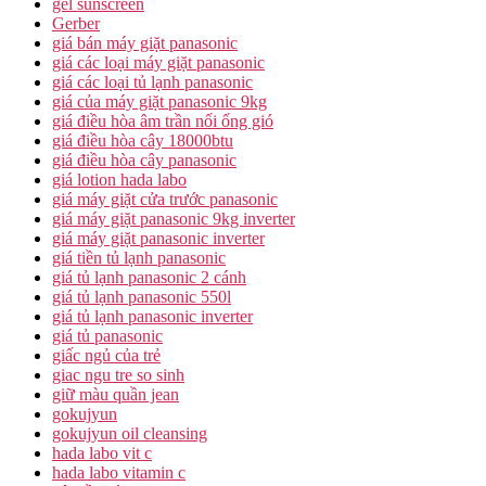
gel sunscreen
Gerber
giá bán máy giặt panasonic
giá các loại máy giặt panasonic
giá các loại tủ lạnh panasonic
giá của máy giặt panasonic 9kg
giá điều hòa âm trần nối ống gió
giá điều hòa cây 18000btu
giá điều hòa cây panasonic
giá lotion hada labo
giá máy giặt cửa trước panasonic
giá máy giặt panasonic 9kg inverter
giá máy giặt panasonic inverter
giá tiền tủ lạnh panasonic
giá tủ lạnh panasonic 2 cánh
giá tủ lạnh panasonic 550l
giá tủ lạnh panasonic inverter
giá tủ panasonic
giấc ngủ của trẻ
giac ngu tre so sinh
giữ màu quần jean
gokujyun
gokujyun oil cleansing
hada labo vit c
hada labo vitamin c