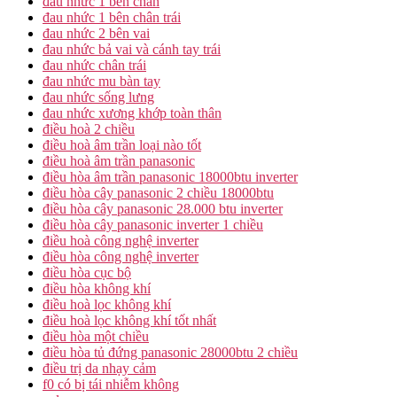
đau nhức 1 bên chân
đau nhức 1 bên chân trái
đau nhức 2 bên vai
đau nhức bả vai và cánh tay trái
đau nhức chân trái
đau nhức mu bàn tay
đau nhức sống lưng
đau nhức xương khớp toàn thân
điều hoà 2 chiều
điều hoà âm trần loại nào tốt
điều hoà âm trần panasonic
điều hòa âm trần panasonic 18000btu inverter
điều hòa cây panasonic 2 chiều 18000btu
điều hòa cây panasonic 28.000 btu inverter
điều hòa cây panasonic inverter 1 chiều
điều hoà công nghệ inverter
điều hòa công nghệ inverter
điều hòa cục bộ
điều hòa không khí
điều hoà lọc không khí
điều hoà lọc không khí tốt nhất
điều hòa một chiều
điều hòa tủ đứng panasonic 28000btu 2 chiều
điều trị da nhạy cảm
f0 có bị tái nhiễm không