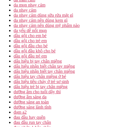
da mụn nhạy cảm
da nhạy cảm
da nhạy cảm dùng sữa rửa mặt gì
da nhạy cảm nên dùng kem gì
da nhạy cảm nên dùng mỹ phẩm nào
da yếu dễ nổi mụn
dầu gội cho em bé
dầu gội cho trẻ em
dầu gội đầu cho bé
dầu gội đầu khô cho bé
dầu gội đầu trẻ em
dấu hiệu bị tay chân miệng
dấu hiệu nhận biết chân tay miệng
dấu hiệu nhận biết tay chân miệng
dấu hiệu tay chân miệng ở bé
dấu hiệu tiêu chảy ở trẻ sơ sinh
dấu hiệu trẻ bị tay chân miệng
dưỡng ẩm cho tuổi dậy thì
dưỡng ẩm sáng da
dưỡng sáng an toàn
dưỡng sáng lành tính
đạm a2
đau đầu hay quên
đau đầu run tay chân