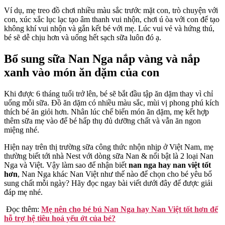
Ví dụ, mẹ treo đồ chơi nhiều màu sắc trước mặt con, trò chuyện với
con, xúc xắc lục lạc tạo âm thanh vui nhộn, chơi ú òa với con để tạo
không khí vui nhộn và gắn kết bé với mẹ. Lúc vui vẻ và hứng thú,
bé sẽ dễ chịu hơn và uống hết sạch sữa luôn đó ạ.
Bổ sung sữa
Nan Nga nắp vàng và nắp
xanh
vào món ăn dặm của con
Khi được 6 tháng tuổi trở lên, bé sẽ bắt đầu tập ăn dặm thay vì chỉ
uống mỗi sữa. Đồ ăn dặm có nhiều màu sắc, mùi vị phong phú kích
thích bé ăn giỏi hơn. Nhân lúc chế biến món ăn dặm, mẹ kết hợp
thêm sữa mẹ vào để bé hấp thụ đủ dưỡng chất và vẫn ăn ngon
miệng nhé.
Hiện nay trên thị trường sữa công thức nhộn nhịp ở Việt Nam, mẹ
thường biết tới nhà Nest với dòng sữa Nan & nổi bật là 2 loại Nan
Nga và Việt. Vậy làm sao để nhận biết
nan nga hay nan việt tốt
hơn
,
Nan Nga khác Nan Việt như thế nào
để chọn cho bé yêu bổ
sung chất mỗi ngày? Hãy đọc ngay bài viết dưới đây để được giải
đáp mẹ nhé.
Đọc thêm:
Mẹ nên cho bé bú Nan Nga hay Nan Việt tốt hơn để
hỗ trợ hệ tiêu hoá yếu ớt của bé?