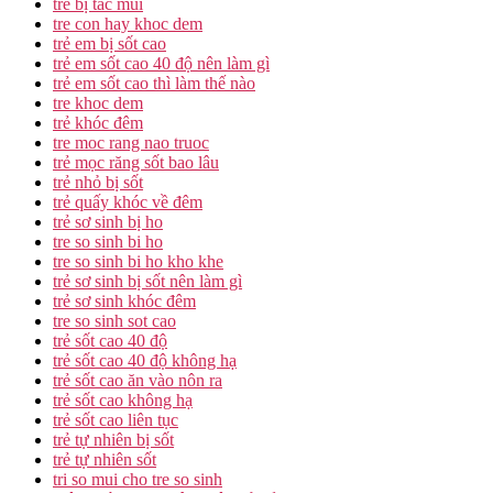
trẻ bị tắc mũi
tre con hay khoc dem
trẻ em bị sốt cao
trẻ em sốt cao 40 độ nên làm gì
trẻ em sốt cao thì làm thế nào
tre khoc dem
trẻ khóc đêm
tre moc rang nao truoc
trẻ mọc răng sốt bao lâu
trẻ nhỏ bị sốt
trẻ quấy khóc về đêm
trẻ sơ sinh bị ho
tre so sinh bi ho
tre so sinh bi ho kho khe
trẻ sơ sinh bị sốt nên làm gì
trẻ sơ sinh khóc đêm
tre so sinh sot cao
trẻ sốt cao 40 độ
trẻ sốt cao 40 độ không hạ
trẻ sốt cao ăn vào nôn ra
trẻ sốt cao không hạ
trẻ sốt cao liên tục
trẻ tự nhiên bị sốt
trẻ tự nhiên sốt
tri so mui cho tre so sinh