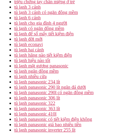
triệu chứng tay chân miệng ở trẻ
tủ lạnh 3 cánh
tủ lạnh 3 cánh có ngăn đông mềm
tủ lạnh 6 cánh
tủ lạnh cho gia đình 4 người
tủ lạnh có ngăn đông mềm
tủ lạnh để số mấy tiết kiệm điện
tủ lạnh đời mới
tủ lạnh econavi
tủ lạnh hai cánh
tủ lạnh hãng nào tiết kiệm điện
tủ lạnh hiệu nào tốt
tủ lạnh mặt gương panasonic
tủ lạnh ngăn đông mềm
tủ lạnh nhiều cửa
tủ lạnh panasonic 234 lít
tủ lạnh panasonic 290 lít ngăn đá dưới
tủ lạnh panasonic 290l có ngăn đông mềm
tủ lạnh panasonic 306 lít
tủ lạnh panasonic 322
tủ lạnh panasonic 363 lít
tủ lạnh panasonic 410l
tủ lạnh panasonic có tiết kiệm điện không
tủ lạnh panasonic giá bao nhiêu tiền
tủ lạnh panasonic inverter 255 lít