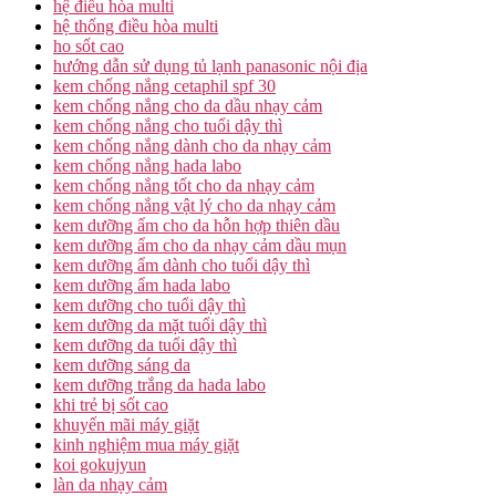
hệ điều hòa multi
hệ thống điều hòa multi
ho sốt cao
hướng dẫn sử dụng tủ lạnh panasonic nội địa
kem chống nắng cetaphil spf 30
kem chống nắng cho da dầu nhạy cảm
kem chống nắng cho tuổi dậy thì
kem chống nắng dành cho da nhạy cảm
kem chống nắng hada labo
kem chống nắng tốt cho da nhạy cảm
kem chống nắng vật lý cho da nhạy cảm
kem dưỡng ẩm cho da hỗn hợp thiên dầu
kem dưỡng ẩm cho da nhạy cảm dầu mụn
kem dưỡng ẩm dành cho tuổi dậy thì
kem dưỡng ẩm hada labo
kem dưỡng cho tuổi dậy thì
kem dưỡng da mặt tuổi dậy thì
kem dưỡng da tuổi dậy thì
kem dưỡng sáng da
kem dưỡng trắng da hada labo
khi trẻ bị sốt cao
khuyến mãi máy giặt
kinh nghiệm mua máy giặt
koi gokujyun
làn da nhạy cảm