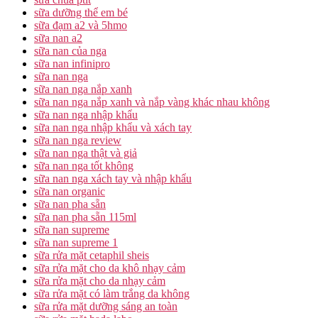
sữa dưỡng thể em bé
sữa đạm a2 và 5hmo
sữa nan a2
sữa nan của nga
sữa nan infinipro
sữa nan nga
sữa nan nga nắp xanh
sữa nan nga nắp xanh và nắp vàng khác nhau không
sữa nan nga nhập khẩu
sữa nan nga nhập khẩu và xách tay
sữa nan nga review
sữa nan nga thật và giả
sữa nan nga tốt không
sữa nan nga xách tay và nhập khẩu
sữa nan organic
sữa nan pha sẵn
sữa nan pha sẵn 115ml
sữa nan supreme
sữa nan supreme 1
sữa rửa mặt cetaphil sheis
sữa rửa mặt cho da khô nhạy cảm
sữa rửa mặt cho da nhạy cảm
sữa rửa mặt có làm trắng da không
sữa rửa mặt dưỡng sáng an toàn