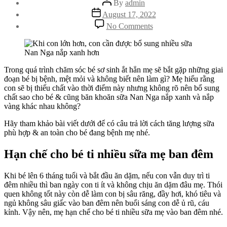
By
admin
author
Post
August 17, 2022
date
on
No Comments
Nan
Nga
nắp
vàng
và
Trong quá trình chăm sóc bé sơ sinh ắt hẳn mẹ sẽ bắt gặp những giai
nắp
đoạn bé bị bệnh, mệt mỏi và không biết nên làm gì? Mẹ hiểu rằng
xanh
con sẽ bị thiếu chất vào thời điểm này nhưng không rõ nên bổ sung
mách
chất sao cho bé & cũng băn khoăn sữa Nan Nga nắp xanh và nắp
mẹ
vàng khác nhau không?
cách
Hãy tham khảo bài viết dưới để có câu trả lời cách tăng lượng sữa
tăng
phù hợp & an toàn cho bé đang bệnh mẹ nhé.
lượng
sữa
cho
Hạn chế cho bé ti nhiều sữa mẹ ban đêm
bé
sơ
Khi bé lên 6 tháng tuổi và bắt đầu ăn dặm, nếu con vẫn duy trì ti
sinh
đêm nhiều thì ban ngày con ti ít và không chịu ăn dặm đâu mẹ. Thói
đang
quen không tốt này còn dễ làm con bị sâu răng, đầy hơi, khó tiêu và
bệnh
ngủ không sâu giấc vào ban đêm nên buổi sáng con dễ ủ rũ, cáu
an
kỉnh. Vậy nên, mẹ hạn chế cho bé ti nhiều sữa mẹ vào ban đêm nhé.
toàn