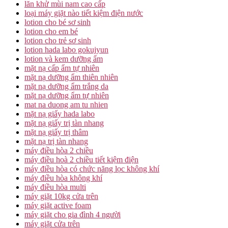
lăn khử mùi nam cao cấp
loại máy giặt nào tiết kiệm điện nước
lotion cho bé sơ sinh
lotion cho em bé
lotion cho trẻ sơ sinh
lotion hada labo gokujyun
lotion và kem dưỡng ẩm
mặt nạ cấp ẩm tự nhiên
mặt nạ dưỡng ẩm thiên nhiên
mặt nạ dưỡng ẩm trắng da
mặt nạ dưỡng ẩm tự nhiên
mat na duong am tu nhien
mặt nạ giấy hada labo
mặt nạ giấy trị tàn nhang
mặt nạ giấy trị thâm
mặt nạ trị tàn nhang
máy điều hòa 2 chiều
máy điều hoà 2 chiều tiết kiệm điện
máy điều hòa có chức năng lọc không khí
máy điều hòa không khí
máy điều hòa multi
máy giặt 10kg cửa trên
máy giặt active foam
máy giặt cho gia đình 4 người
máy giặt cửa trên