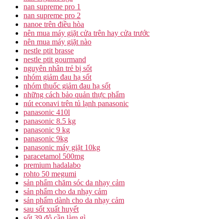
nan supreme pro 1
nan supreme pro 2
nanoe trên điều hòa
nên mua máy giặt cửa trên hay cửa trước
nên mua máy giặt nào
nestle ptit brasse
nestle ptit gourmand
nguyên nhân trẻ bị sốt
nhóm giảm đau hạ sốt
nhóm thuốc giảm đau hạ sốt
những cách bảo quản thực phẩm
nút econavi trên tủ lạnh panasonic
panasonic 410l
panasonic 8.5 kg
panasonic 9 kg
panasonic 9kg
panasonic máy giặt 10kg
paracetamol 500mg
premium hadalabo
rohto 50 megumi
sản phẩm chăm sóc da nhạy cảm
sản phẩm cho da nhạy cảm
sản phẩm dành cho da nhạy cảm
sau sốt xuất huyết
sốt 39 độ cần làm gì