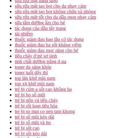
sữa rửa mặt hada labo
sữa rửa mặt tạo bọt cho da nhạy cảm
sữa rửa mặt tạo bọt không chứa xà phòng
sữa rửa mặt tốt cho da dầu mụn nhạy cảm
sữa tắm dưỡng ẩm cho bé
tác dụng của dầu tẩy trang
tái nhiễm
thuốc giảm đau bao lâu có tác dụng
thuốc giảm đau hạ sốt kháng viêm
thuốc giảm đau mọc răng cho bé
tiêu chảy ở trẻ sơ sinh
tinh chất dưỡng trắng d-na
toner da sáng khỏe
toner tuổi dậy thì
top lăn khử mùi nam
top xịt khử mùi nam
trẻ bị cúm a sốt cao không hạ
trẻ bị ho sổ mũi
trẻ bị nôn và tiêu chảy
trẻ bị rối loạn tiêu hóa
tre bi so mui co nen tam khong
trẻ bị sổ mũi kéo dài
trẻ bị sổ mũi và ho
trẻ bị sốt cao
trẻ bị sốt kéo dài