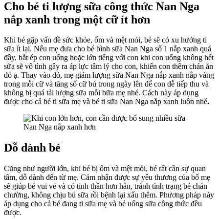
Cho bé ti lượng sữa công thức
Nan Nga
nắp xanh
trong một cữ ít hơn
Khi bé gặp vấn đề sức khỏe, ốm và mệt mỏi, bé sẽ có xu hướng ti
sữa ít lại. Nếu mẹ đưa cho bé bình sữa Nan Nga số 1 nắp xanh quá
đầy, bắt ép con uống hoặc lớn tiếng với con khi con uống không hết
sữa sẽ vô tình gây ra áp lực tâm lý cho con, khiến con thêm chán ăn
đó ạ. Thay vào đó, mẹ giảm lượng sữa Nan Nga nắp xanh nắp vàng
trong mỗi cữ và tăng số cữ bú trong ngày lên để con dễ tiếp thu và
không bị quá tải lượng sữa mỗi bữa mẹ nhé. Cách này áp dụng
được cho cả bé ti sữa mẹ và bé ti sữa Nan Nga nắp xanh luôn nhé
.
Dỗ dành bé
Cũng như người lớn, khi bé bị ốm và mệt mỏi, bé rất cần sự quan
tâm, dỗ dành đến từ mẹ. Cảm nhận được sự yêu thương của bố mẹ
sẽ giúp bé vui vẻ và có tinh thần hơn hẳn, tránh tình trạng bé chán
chường, không chịu bú sữa rồi bệnh lại xấu thêm. Phương pháp này
áp dụng cho cả bé đang ti sữa mẹ và bé uống sữa công thức đều
được.