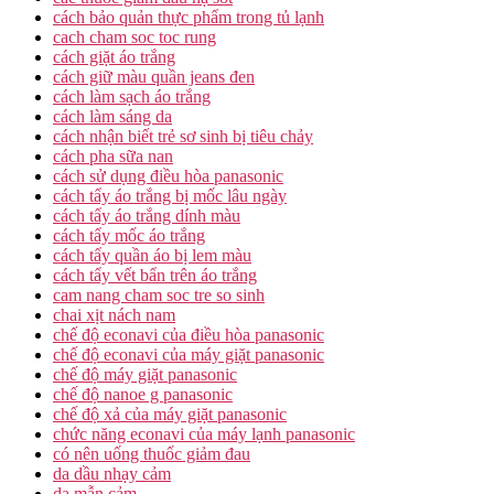
cách bảo quản thực phẩm trong tủ lạnh
cach cham soc toc rung
cách giặt áo trắng
cách giữ màu quần jeans đen
cách làm sạch áo trắng
cách làm sáng da
cách nhận biết trẻ sơ sinh bị tiêu chảy
cách pha sữa nan
cách sử dụng điều hòa panasonic
cách tẩy áo trắng bị mốc lâu ngày
cách tẩy áo trắng dính màu
cách tẩy mốc áo trắng
cách tẩy quần áo bị lem màu
cách tẩy vết bẩn trên áo trắng
cam nang cham soc tre so sinh
chai xịt nách nam
chế độ econavi của điều hòa panasonic
chế độ econavi của máy giặt panasonic
chế độ máy giặt panasonic
chế độ nanoe g panasonic
chế độ xả của máy giặt panasonic
chức năng econavi của máy lạnh panasonic
có nên uống thuốc giảm đau
da dầu nhạy cảm
da mẫn cảm