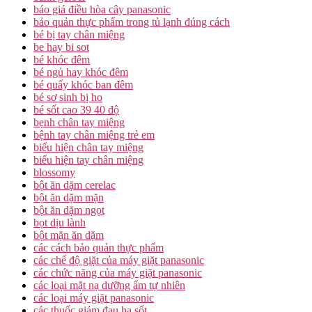
báo giá điều hòa cây panasonic
bảo quản thực phẩm trong tủ lạnh đúng cách
bé bị tay chân miệng
be hay bi sot
bé khóc đêm
bé ngủ hay khóc đêm
bé quấy khóc ban đêm
bé sơ sinh bị ho
bé sốt cao 39 40 độ
bẹnh chân tay miệng
bệnh tay chân miệng trẻ em
biểu hiện chân tay miệng
biểu hiện tay chân miệng
blossomy
bột ăn dặm cerelac
bột ăn dặm mặn
bột ăn dặm ngọt
bọt dịu lành
bột mặn ăn dặm
các cách bảo quản thực phẩm
các chế độ giặt của máy giặt panasonic
các chức năng của máy giặt panasonic
các loại mặt nạ dưỡng ẩm tự nhiên
các loại máy giặt panasonic
các thuốc giảm đau hạ sốt