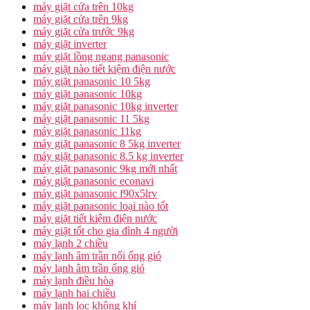
máy giặt cửa trên 10kg
máy giặt cửa trên 9kg
máy giặt cửa trước 9kg
máy giặt inverter
máy giặt lồng ngang panasonic
máy giặt nào tiết kiệm điện nước
máy giặt panasonic 10 5kg
máy giặt panasonic 10kg
máy giặt panasonic 10kg inverter
máy giặt panasonic 11 5kg
máy giặt panasonic 11kg
máy giặt panasonic 8 5kg inverter
máy giặt panasonic 8.5 kg inverter
máy giặt panasonic 9kg mới nhất
máy giặt panasonic econavi
máy giặt panasonic f90x5lrv
máy giặt panasonic loại nào tốt
máy giặt tiết kiệm điện nước
máy giặt tốt cho gia đình 4 người
máy lạnh 2 chiều
máy lạnh âm trần nối ống gió
máy lạnh âm trần ống gió
máy lạnh điều hòa
máy lạnh hai chiều
máy lạnh lọc không khí