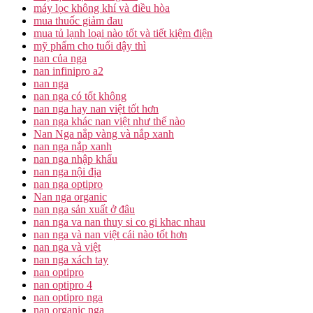
máy lọc không khí và điều hòa
mua thuốc giảm đau
mua tủ lạnh loại nào tốt và tiết kiệm điện
mỹ phẩm cho tuổi dậy thì
nan của nga
nan infinipro a2
nan nga
nan nga có tốt không
nan nga hay nan việt tốt hơn
nan nga khác nan việt như thế nào
Nan Nga nắp vàng và nắp xanh
nan nga nắp xanh
nan nga nhập khẩu
nan nga nội địa
nan nga optipro
Nan nga organic
nan nga sản xuất ở đâu
nan nga va nan thuy si co gi khac nhau
nan nga và nan việt cái nào tốt hơn
nan nga và việt
nan nga xách tay
nan optipro
nan optipro 4
nan optipro nga
nan organic nga