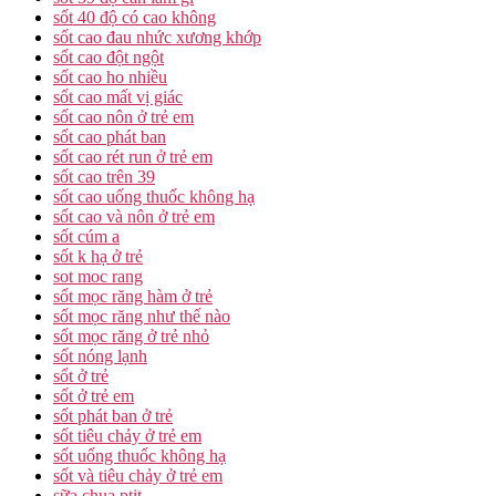
sốt 40 độ có cao không
sốt cao đau nhức xương khớp
sốt cao đột ngột
sốt cao ho nhiều
sốt cao mất vị giác
sốt cao nôn ở trẻ em
sốt cao phát ban
sốt cao rét run ở trẻ em
sốt cao trên 39
sốt cao uống thuốc không hạ
sốt cao và nôn ở trẻ em
sốt cúm a
sốt k hạ ở trẻ
sot moc rang
sốt mọc răng hàm ở trẻ
sốt mọc răng như thế nào
sốt mọc răng ở trẻ nhỏ
sốt nóng lạnh
sốt ở trẻ
sốt ở trẻ em
sốt phát ban ở trẻ
sốt tiêu chảy ở trẻ em
sốt uống thuốc không hạ
sốt và tiêu chảy ở trẻ em
sữa chua ptit