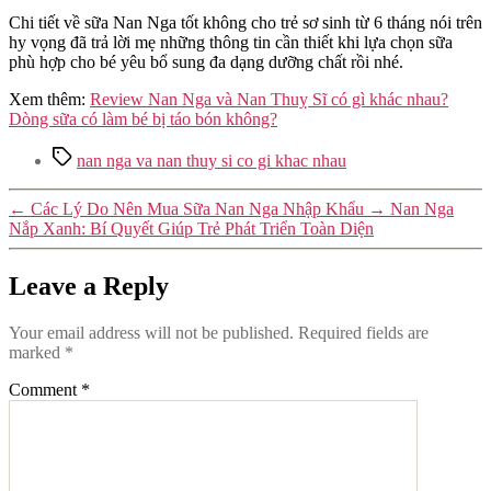
Chi tiết về sữa Nan Nga tốt không cho trẻ sơ sinh từ 6 tháng nói trên
hy vọng đã trả lời mẹ những thông tin cần thiết khi lựa chọn sữa
phù hợp cho bé yêu bổ sung đa dạng dưỡng chất rồi nhé.
Xem thêm:
Review Nan Nga và Nan Thuỵ Sĩ có gì khác nhau?
Dòng sữa có làm bé bị táo bón không?
Tags
nan nga va nan thuy si co gi khac nhau
←
Các Lý Do Nên Mua Sữa Nan Nga Nhập Khẩu
→
Nan Nga
Nắp Xanh: Bí Quyết Giúp Trẻ Phát Triển Toàn Diện
Leave a Reply
Your email address will not be published.
Required fields are
marked
*
Comment
*