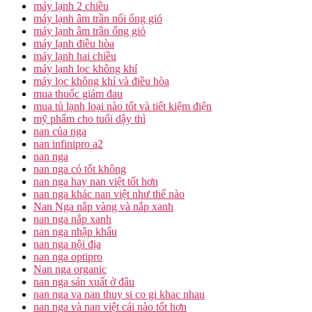
máy lạnh 2 chiều
máy lạnh âm trần nối ống gió
máy lạnh âm trần ống gió
máy lạnh điều hòa
máy lạnh hai chiều
máy lạnh lọc không khí
máy lọc không khí và điều hòa
mua thuốc giảm đau
mua tủ lạnh loại nào tốt và tiết kiệm điện
mỹ phẩm cho tuổi dậy thì
nan của nga
nan infinipro a2
nan nga
nan nga có tốt không
nan nga hay nan việt tốt hơn
nan nga khác nan việt như thế nào
Nan Nga nắp vàng và nắp xanh
nan nga nắp xanh
nan nga nhập khẩu
nan nga nội địa
nan nga optipro
Nan nga organic
nan nga sản xuất ở đâu
nan nga va nan thuy si co gi khac nhau
nan nga và nan việt cái nào tốt hơn