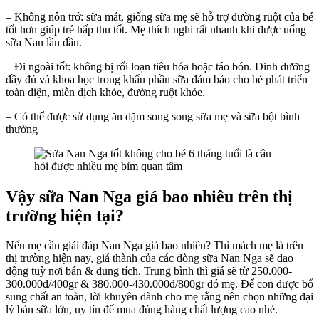
– Không nôn trớ: sữa mát, giống sữa mẹ sẽ hỗ trợ đường ruột của bé
tốt hơn giúp trẻ hấp thu tốt. Mẹ thích nghi rất nhanh khi được uống
sữa Nan lần đầu.
– Đi ngoài tốt: không bị rối loạn tiêu hóa hoặc táo bón. Dinh dưỡng
đầy đủ và khoa học trong khẩu phần sữa đảm bảo cho bé phát triển
toàn diện, miễn dịch khỏe, đường ruột khỏe.
– Có thể được sử dụng ăn dặm song song sữa mẹ và sữa bột bình
thường
Vậy
sữa Nan Nga giá bao nhiêu
trên thị
trường hiện tại?
Nếu mẹ cần giải đáp Nan Nga giá bao nhiêu? Thì mách mẹ là trên
thị trường hiện nay, giá thành của các dòng sữa Nan Nga sẽ dao
động tuỳ nơi bán & dung tích. Trung bình thì giá sẽ từ 250.000-
300.000đ/400gr & 380.000-430.000đ/800gr đó mẹ. Để con được bổ
sung chất an toàn, lời khuyên dành cho mẹ rằng nên chọn những đại
lý bán sữa lớn, uy tín để mua đúng hàng chất lượng cao nhé.