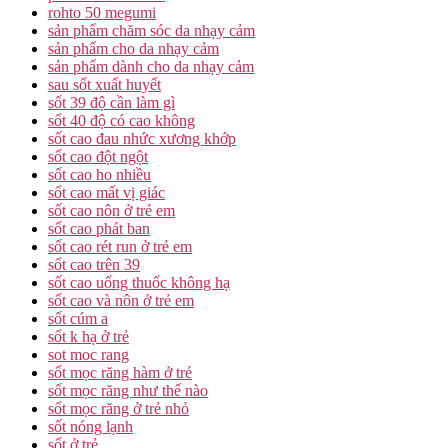
rohto 50 megumi
sản phẩm chăm sóc da nhạy cảm
sản phẩm cho da nhạy cảm
sản phẩm dành cho da nhạy cảm
sau sốt xuất huyết
sốt 39 độ cần làm gì
sốt 40 độ có cao không
sốt cao đau nhức xương khớp
sốt cao đột ngột
sốt cao ho nhiều
sốt cao mất vị giác
sốt cao nôn ở trẻ em
sốt cao phát ban
sốt cao rét run ở trẻ em
sốt cao trên 39
sốt cao uống thuốc không hạ
sốt cao và nôn ở trẻ em
sốt cúm a
sốt k hạ ở trẻ
sot moc rang
sốt mọc răng hàm ở trẻ
sốt mọc răng như thế nào
sốt mọc răng ở trẻ nhỏ
sốt nóng lạnh
sốt ở trẻ