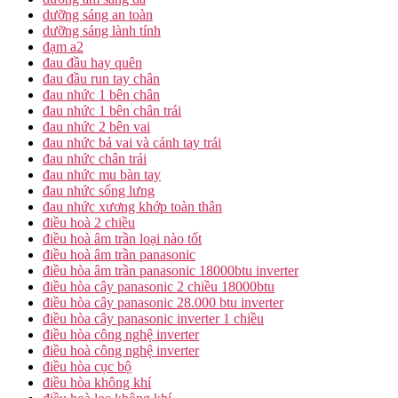
dưỡng sáng an toàn
dưỡng sáng lành tính
đạm a2
đau đầu hay quên
đau đầu run tay chân
đau nhức 1 bên chân
đau nhức 1 bên chân trái
đau nhức 2 bên vai
đau nhức bả vai và cánh tay trái
đau nhức chân trái
đau nhức mu bàn tay
đau nhức sống lưng
đau nhức xương khớp toàn thân
điều hoà 2 chiều
điều hoà âm trần loại nào tốt
điều hoà âm trần panasonic
điều hòa âm trần panasonic 18000btu inverter
điều hòa cây panasonic 2 chiều 18000btu
điều hòa cây panasonic 28.000 btu inverter
điều hòa cây panasonic inverter 1 chiều
điều hòa công nghệ inverter
điều hoà công nghệ inverter
điều hòa cục bộ
điều hòa không khí