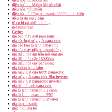
điều hoà lọc không khí
điều hoà lọc không khí tốt nhất
điều hòa một chiều
điều hòa tủ đứng panasonic 28000btu 2 chiều
điều trị da nhạy cảm
f0 có bị tái nhiễm không
gel sunscreen
Gerber
giá bán máy giặt panasonic
giá các loại máy giặt panasonic
giá các loại tủ lạnh panasonic
giá của máy giặt panasonic 9kg
giá điều hòa âm trần nối ống gió
giá điều hòa cây 18000btu
giá điều hòa cây panasonic
giá lotion hada labo
giá máy giặt cửa trước panasonic
giá máy giặt panasonic 9kg inverter
giá máy giặt panasonic inverter
giá tiền tủ lạnh panasonic
giá tủ lạnh panasonic 2 cánh
giá tủ lạnh panasonic 550l
giá tủ lạnh panasonic inverter
giá tủ panasonic
giấc ngủ của trẻ