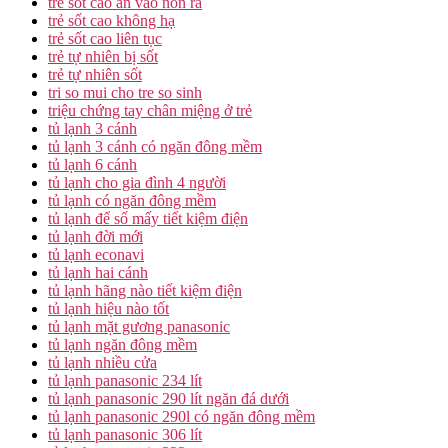
trẻ sốt cao ăn vào nôn ra
trẻ sốt cao không hạ
trẻ sốt cao liên tục
trẻ tự nhiên bị sốt
trẻ tự nhiên sốt
tri so mui cho tre so sinh
triệu chứng tay chân miệng ở trẻ
tủ lạnh 3 cánh
tủ lạnh 3 cánh có ngăn đông mềm
tủ lạnh 6 cánh
tủ lạnh cho gia đình 4 người
tủ lạnh có ngăn đông mềm
tủ lạnh để số mấy tiết kiệm điện
tủ lạnh đời mới
tủ lạnh econavi
tủ lạnh hai cánh
tủ lạnh hãng nào tiết kiệm điện
tủ lạnh hiệu nào tốt
tủ lạnh mặt gương panasonic
tủ lạnh ngăn đông mềm
tủ lạnh nhiều cửa
tủ lạnh panasonic 234 lít
tủ lạnh panasonic 290 lít ngăn đá dưới
tủ lạnh panasonic 290l có ngăn đông mềm
tủ lạnh panasonic 306 lít