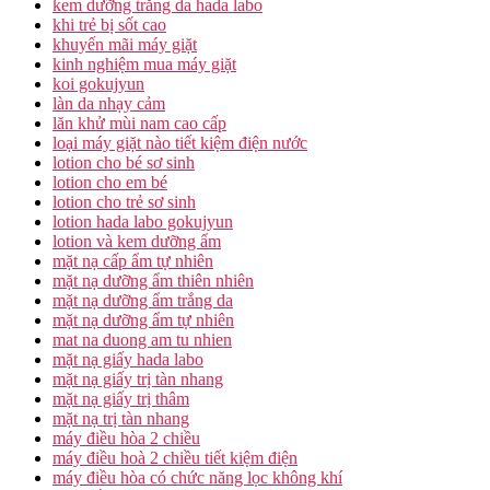
kem dưỡng trắng da hada labo
khi trẻ bị sốt cao
khuyến mãi máy giặt
kinh nghiệm mua máy giặt
koi gokujyun
làn da nhạy cảm
lăn khử mùi nam cao cấp
loại máy giặt nào tiết kiệm điện nước
lotion cho bé sơ sinh
lotion cho em bé
lotion cho trẻ sơ sinh
lotion hada labo gokujyun
lotion và kem dưỡng ẩm
mặt nạ cấp ẩm tự nhiên
mặt nạ dưỡng ẩm thiên nhiên
mặt nạ dưỡng ẩm trắng da
mặt nạ dưỡng ẩm tự nhiên
mat na duong am tu nhien
mặt nạ giấy hada labo
mặt nạ giấy trị tàn nhang
mặt nạ giấy trị thâm
mặt nạ trị tàn nhang
máy điều hòa 2 chiều
máy điều hoà 2 chiều tiết kiệm điện
máy điều hòa có chức năng lọc không khí