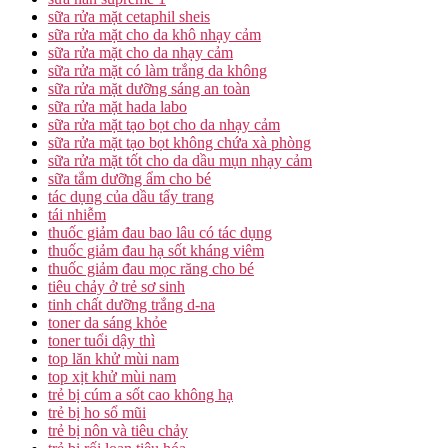
sữa rửa mặt cetaphil sheis
sữa rửa mặt cho da khô nhạy cảm
sữa rửa mặt cho da nhạy cảm
sữa rửa mặt có làm trắng da không
sữa rửa mặt dưỡng sáng an toàn
sữa rửa mặt hada labo
sữa rửa mặt tạo bọt cho da nhạy cảm
sữa rửa mặt tạo bọt không chứa xà phòng
sữa rửa mặt tốt cho da dầu mụn nhạy cảm
sữa tắm dưỡng ẩm cho bé
tác dụng của dầu tẩy trang
tái nhiễm
thuốc giảm đau bao lâu có tác dụng
thuốc giảm đau hạ sốt kháng viêm
thuốc giảm đau mọc răng cho bé
tiêu chảy ở trẻ sơ sinh
tinh chất dưỡng trắng d-na
toner da sáng khỏe
toner tuổi dậy thì
top lăn khử mùi nam
top xịt khử mùi nam
trẻ bị cúm a sốt cao không hạ
trẻ bị ho sổ mũi
trẻ bị nôn và tiêu chảy