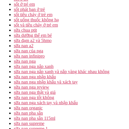
sốt ở trẻ em
sốt phát ban ở trẻ
sốt tiêu chảy ở trẻ em
sốt uống thuốc không hạ
sốt và tiêu chảy ở trẻ em
sữa chua ptit
sữa dưỡng thể em bé
sữa đạm a2 và 5hmo
sữa nan a2
sữa nan của nga
sữa nan infinipro
sữa nan nga
sữa nan nga nắp xanh
sữa nan nga nắp xanh và nắp vàng khác nhau không
sữa nan nga nhập khẩu
sữa nan nga nhập khẩu và xách tay
sữa nan nga review
sữa nan nga thật và giả
sữa nan nga tốt không
sữa nan nga xách tay và nhập khẩu
sữa nan organic
sữa nan pha sẵn
sữa nan pha sẵn 115ml
sữa nan supreme
sữa nan supreme 1