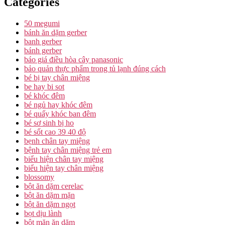
Categories
50 megumi
bánh ăn dặm gerber
banh gerber
bánh gerber
báo giá điều hòa cây panasonic
bảo quản thực phẩm trong tủ lạnh đúng cách
bé bị tay chân miệng
be hay bi sot
bé khóc đêm
bé ngủ hay khóc đêm
bé quấy khóc ban đêm
bé sơ sinh bị ho
bé sốt cao 39 40 độ
bẹnh chân tay miệng
bệnh tay chân miệng trẻ em
biểu hiện chân tay miệng
biểu hiện tay chân miệng
blossomy
bột ăn dặm cerelac
bột ăn dặm mặn
bột ăn dặm ngọt
bọt dịu lành
bột mặn ăn dặm