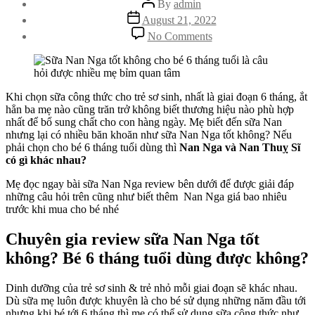
By
admin
author
Post
August 21, 2022
date
on
No Comments
Review
sữa
Nan
Nga
tốt
Khi chọn sữa công thức cho trẻ sơ sinh, nhất là giai đoạn 6 tháng, ắt
không?
hẳn ba mẹ nào cũng trăn trở không biết thương hiệu nào phù hợp
Bé
nhất để bổ sung chất cho con hàng ngày. Mẹ biết đến sữa Nan
6
nhưng lại có nhiều băn khoăn như sữa Nan Nga tốt không? Nếu
tháng
phải chọn cho bé 6 tháng tuổi dùng thì
Nan Nga và Nan Thuỵ Sĩ
tuổi
có gì khác nhau?
dùng
Mẹ đọc ngay bài sữa Nan Nga review bên dưới để được giải đáp
Nan
những câu hỏi trên cũng như biết thêm Nan Nga giá bao nhiêu
Nga
trước khi mua cho bé nhé
và
Nan
Thuỵ
Chuyên gia review
sữa Nan Nga tốt
Sĩ
không
? Bé 6 tháng tuổi dùng được không?
có
gì
khác
Dinh dưỡng của trẻ sơ sinh & trẻ nhỏ mỗi giai đoạn sẽ khác nhau.
nhau?
Dù sữa mẹ luôn được khuyên là cho bé sử dụng những năm đầu tới
nhưng khi bé tới 6 tháng thì mẹ có thể sử dụng sữa công thức như