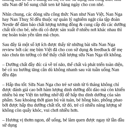
sữa Nan để bổ sung chất xen kẽ hàng ngày cho con nhé.
Nhìn chung, các dòng sữa công thức Nan như Nan Việt, Nan Nga
hay Nan Thuỵ Sĩ đều thuộc sự quản lý nghiêm ngặt của tập đoàn
Nestle để đảm bảo chất lượng tương đồng & cung cấp đủ các dưỡng
chất tốt cho bé, nên dù có được sản xuất ở nhiều nơi khác nhau thì
mẹ hoàn toàn yên tâm mà chọn.
Sau đây là một số lợi ích được thấy từ những bài sữa Nan Nga
review bởi các mẹ bỉm Việt đã cho con sử dụng & feedback để mẹ
nào chưa tin tưởng có thể thấy chất lượng sữa Nan Nga tốt không.
– Dưỡng chất đầy đủ: cả về trí não, thể chất và phát triển toàn diện,
bé có xu hướng tăng cân dù không nhanh sau vài tuần uống Nan
đều đặn
– Hấp thu tốt: Sữa Nan Nga cho trẻ sơ sinh từ 6 tháng không chỉ
được đánh giá cao bởi hàm lượng dinh dưỡng dồi dào mà còn khiến
nhiều bà mẹ Việt tin tưởng nhờ độ dễ hấp thu dinh dưỡng của sản
phẩm. Sau khoảng thời gian bú vài tuàn, bé hồng hào, phổng phao
bởi được hấp thu dưỡng chất tốt, từ đó, trẻ có nhiều năng lượng sẽ
không còn quấy khóc, vui chơi nhiều hơn.
– Hương vị thơm ngon, dễ uống, bé làm quen được ngay từ lần đầu
sử dụng