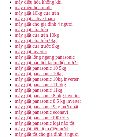
máy điều hòa không khí
máy điều hòa multi
máy giặt 10kg cửa trên
máy giặt active foam
máy giặt cho gia đình 4 người
máy giặt cửa trên
máy giặt cửa trên 10kg
máy giặt cửa trên 9kg
máy giặt cửa trước 9kg
máy giặt inverter
máy giặt lồng ngang panasonic
máy giặt nào tiết kiệm điện nước
máy giặt panasonic 10 5kg
máy giặt panasonic 10kg
máy giặt panasonic 10kg inverter
máy giặt panasonic 11 5kg
máy giặt panasonic 11kg
máy giặt panasonic 8 5kg inverter
máy giặt panasonic 8.5 kg inverter
máy giặt panasonic 9kg mới nhất
máy giặt panasonic econavi
máy giặt panasonic f90x5lrv
máy giặt panasonic loại nào tốt
máy giặt tiết kiệm điện nước
máy giặt tốt cho gia đình 4 người