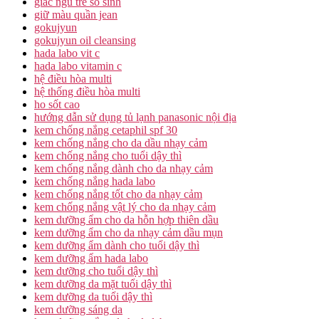
giac ngu tre so sinh
giữ màu quần jean
gokujyun
gokujyun oil cleansing
hada labo vit c
hada labo vitamin c
hệ điều hòa multi
hệ thống điều hòa multi
ho sốt cao
hướng dẫn sử dụng tủ lạnh panasonic nội địa
kem chống nắng cetaphil spf 30
kem chống nắng cho da dầu nhạy cảm
kem chống nắng cho tuổi dậy thì
kem chống nắng dành cho da nhạy cảm
kem chống nắng hada labo
kem chống nắng tốt cho da nhạy cảm
kem chống nắng vật lý cho da nhạy cảm
kem dưỡng ẩm cho da hỗn hợp thiên dầu
kem dưỡng ẩm cho da nhạy cảm dầu mụn
kem dưỡng ẩm dành cho tuổi dậy thì
kem dưỡng ẩm hada labo
kem dưỡng cho tuổi dậy thì
kem dưỡng da mặt tuổi dậy thì
kem dưỡng da tuổi dậy thì
kem dưỡng sáng da