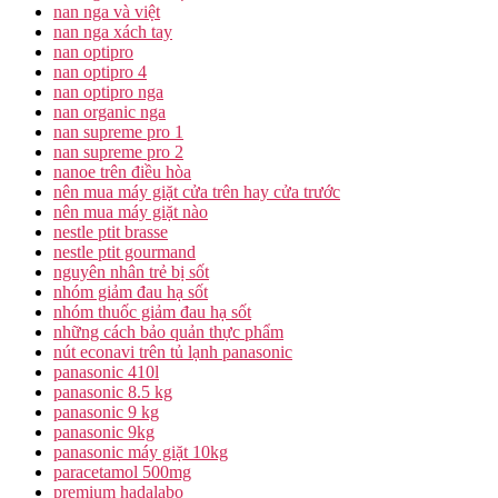
nan nga và việt
nan nga xách tay
nan optipro
nan optipro 4
nan optipro nga
nan organic nga
nan supreme pro 1
nan supreme pro 2
nanoe trên điều hòa
nên mua máy giặt cửa trên hay cửa trước
nên mua máy giặt nào
nestle ptit brasse
nestle ptit gourmand
nguyên nhân trẻ bị sốt
nhóm giảm đau hạ sốt
nhóm thuốc giảm đau hạ sốt
những cách bảo quản thực phẩm
nút econavi trên tủ lạnh panasonic
panasonic 410l
panasonic 8.5 kg
panasonic 9 kg
panasonic 9kg
panasonic máy giặt 10kg
paracetamol 500mg
premium hadalabo