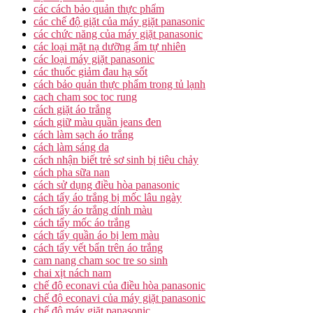
các cách bảo quản thực phẩm
các chế độ giặt của máy giặt panasonic
các chức năng của máy giặt panasonic
các loại mặt nạ dưỡng ẩm tự nhiên
các loại máy giặt panasonic
các thuốc giảm đau hạ sốt
cách bảo quản thực phẩm trong tủ lạnh
cach cham soc toc rung
cách giặt áo trắng
cách giữ màu quần jeans đen
cách làm sạch áo trắng
cách làm sáng da
cách nhận biết trẻ sơ sinh bị tiêu chảy
cách pha sữa nan
cách sử dụng điều hòa panasonic
cách tẩy áo trắng bị mốc lâu ngày
cách tẩy áo trắng dính màu
cách tẩy mốc áo trắng
cách tẩy quần áo bị lem màu
cách tẩy vết bẩn trên áo trắng
cam nang cham soc tre so sinh
chai xịt nách nam
chế độ econavi của điều hòa panasonic
chế độ econavi của máy giặt panasonic
chế độ máy giặt panasonic