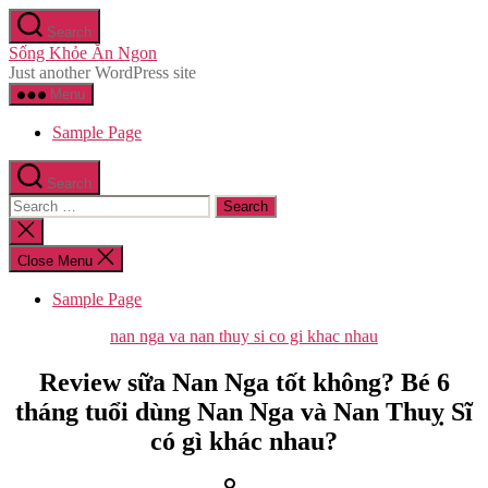
Skip
Search
to
Sống Khỏe Ăn Ngon
the
Just another WordPress site
content
Menu
Sample Page
Search
Search
for:
Close
search
Close Menu
Sample Page
Categories
nan nga va nan thuy si co gi khac nhau
Review sữa Nan Nga tốt không? Bé 6
tháng tuổi dùng Nan Nga và Nan Thuỵ Sĩ
có gì khác nhau?
Post