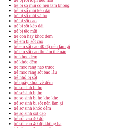
trẻ bị rối loạn tiêu hóa
tre bi so mui co nen tam khong
trẻ bị sổ mũi kéo dài
trẻ bị sổ mũi và ho
trẻ bị sốt cao
trẻ bị sốt kéo dài
trẻ bị tắc mũi
tre con hay khoc dem
trẻ em bị sốt cao
trẻ em sốt cao 40 độ nên làm gì
trẻ em sốt cao thì làm thế nào
tre khoc dem
trẻ khóc đêm
tre moc rang nao truoc
trẻ mọc răng sốt bao lâu
trẻ nhỏ bị sốt
trẻ quấy khóc về đêm
tre so sinh bi ho
trẻ sơ sinh bị ho
tre so sinh bi ho kho khe
trẻ sơ sinh bị sốt nên làm gì
trẻ sơ sinh khóc đêm
tre so sinh sot cao
trẻ sốt cao 40 độ
trẻ sốt cao 40 độ không hạ