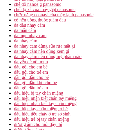
chế độ nanoe g panasonic
chế độ xả của máy giặt panasonic
chức năng econavi của máy lạnh panasonic
có nên uống thuốc giảm đau
da dầu nhạy cảm
da mẫn cảm
da mụn nhạy cảm
da nhạy cảm
da nhạy cảm dùng sữa rửa mặt gì
da nhạy cảm nên dùng kem gì
da nhạy cảm nên dùng mỹ phẩm nào
da yếu dễ nổi mụn
dầu gội cho em bé
dầu gội cho trẻ em
dầu gội đầu cho bé
dầu gội đầu khô cho bé
dầu gội đầu trẻ em
dấu hiệu bị tay chân miệng
dấu hiệu nhận biết chân tay miệng
dấu hiệu nhận biết tay chân miệng
dấu hiệu tay chân miệng ở bé
dấu hiệu tiêu chảy ở trẻ sơ sinh
dấu hiệu trẻ bị tay chân miệng
dưỡng ẩm cho tuổi dậy thì
dưỡng ẩm sáng da