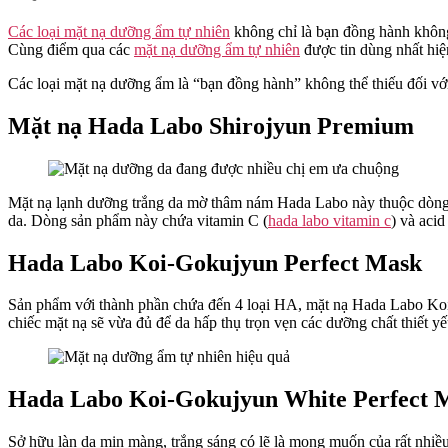
Các loại mặt nạ dưỡng ẩm tự nhiên
không chỉ là bạn đồng hành không t
Cùng điểm qua các
mặt nạ dưỡng ẩm tự nhiên
được tin dùng nhất hi
Các loại mặt nạ dưỡng ẩm là “bạn đồng hành” không thể thiếu đối với
Mặt nạ Hada Labo Shirojyun Premium
Mặt nạ lạnh dưỡng trắng da mờ thâm nám Hada Labo này thuộc dòng s
da. Dòng sản phẩm này chứa vitamin C (
hada labo vitamin c
) và acid
Hada Labo Koi-Gokujyun Perfect Mask
Sản phẩm với thành phần chứa đến 4 loại HA, mặt nạ Hada Labo Koi-
chiếc mặt nạ sẽ vừa đủ để da hấp thụ trọn vẹn các dưỡng chất thiết y
Hada Labo Koi-Gokujyun White Perfect 
Sở hữu làn da mịn màng, trắng sáng có lẽ là mong muốn của rất nhiều