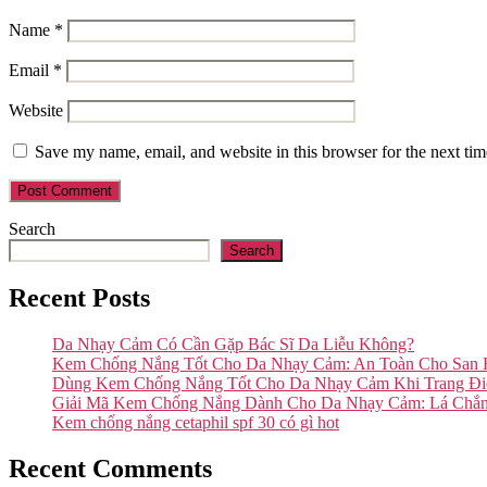
Name
*
Email
*
Website
Save my name, email, and website in this browser for the next ti
Search
Search
Recent Posts
Da Nhạy Cảm Có Cần Gặp Bác Sĩ Da Liễu Không?
Kem Chống Nắng Tốt Cho Da Nhạy Cảm: An Toàn Cho San
Dùng Kem Chống Nắng Tốt Cho Da Nhạy Cảm Khi Trang Đ
Giải Mã Kem Chống Nắng Dành Cho Da Nhạy Cảm: Lá Chắ
Kem chống nắng cetaphil spf 30 có gì hot
Recent Comments