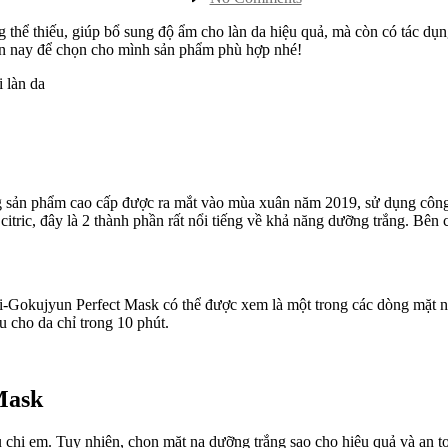
Các
Loại
hể thiếu, giúp bổ sung độ ẩm cho làn da hiệu quả, mà còn có tác dụng t
Mặt
ện nay để chọn cho mình sản phẩm phù hợp nhé!
Nạ
Dưỡng
 làn da
Ẩm
Tự
Nhiên
Siêu
Hiệu
Quả
ản phẩm cao cấp được ra mắt vào mùa xuân năm 2019, sử dụng công ngh
 citric, đây là 2 thành phần rất nổi tiếng về khả năng dưỡng trắng. Bên
Gokujyun Perfect Mask có thể được xem là một trong các dòng mặt nạ 
ếu cho da chỉ trong 10 phút.
Mask
 chị em. Tuy nhiên, chọn mặt nạ dưỡng trắng sao cho hiệu quả và an to