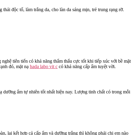
hải độc tố, làm trắng da, cho làn da sáng mịn, trẻ trung rạng rỡ.
ệ tiên tiến có khả năng thẩm thấu cực tốt khi tiếp xúc với bề mặt
 cạnh đó, mặt nạ
hada labo vit c
có khả năng cấp ẩm tuyệt vời.
dưỡng ẩm tự nhiên tốt nhất hiện nay. Lượng tinh chất có trong mỗi
àn, lại kết hợp cả cấp ẩm và dưỡng trắng thì không phải chị em nào