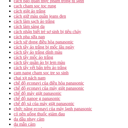
cách bảo quản thực phẩm trong tủ lạnh
cach cham soc toc rung
cách giặt áo trắng
cách giữ màu quần jeans đen
cách làm sạch áo trắng
cách làm sáng da
cách nhận biết trẻ sơ sinh bị tiêu chảy
cách pha sữa nan
cách sử dụng điều hòa panasonic
cách tẩy áo trắng bị mốc lâu ngày
cách tẩy áo trắng dính màu
cách tẩy mốc áo trắng
cách tẩy quần áo bị lem màu
cách tẩy vết bẩn trên áo trắng
cam nang cham soc tre so sinh
chai xịt nách nam
chế độ econavi của điều hòa panasonic
chế độ econavi của máy giặt panasonic
chế độ máy giặt panasonic
chế độ nanoe g panasonic
chế độ xả của máy giặt panasonic
chức năng econavi của máy lạnh panasonic
có nên uống thuốc giảm đau
da dầu nhạy cảm
da mẫn cảm