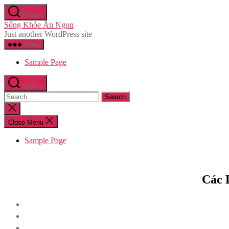
Skip
Search
to
Sống Khỏe Ăn Ngon
the
Just another WordPress site
content
Menu
Sample Page
Search
Search
for:
Close
search
Close Menu
Sample Page
Các 