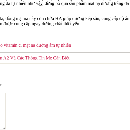
trắng da tự nhiên như vậy, đừng bỏ qua sản phẩm mặt nạ dưỡng trắng 
da, dòng mặt nạ này còn chứa HA giúp dưỡng kép sâu, cung cấp độ ẩm 
ạn được cung cấp ngay dưỡng chất thiết yếu.
o vitamin c
,
mặt nạ dưỡng ẩm tự nhiên
n A2 Và Các Thông Tin Mẹ Cần Biết
*