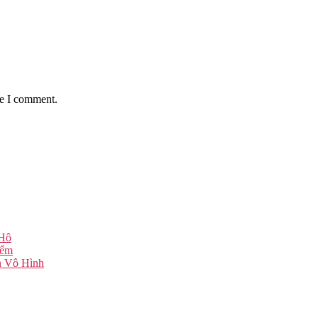
me I comment.
 Hô
iểm
n Vô Hình