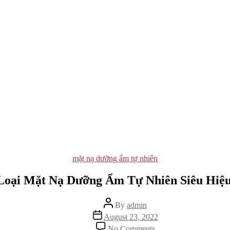
Categories
mặt nạ dưỡng ẩm tự nhiên
Loại Mặt Nạ Dưỡng Ẩm Tự Nhiên Siêu Hiệ
Post
By
admin
author
Post
August 23, 2022
date
on
No Comments