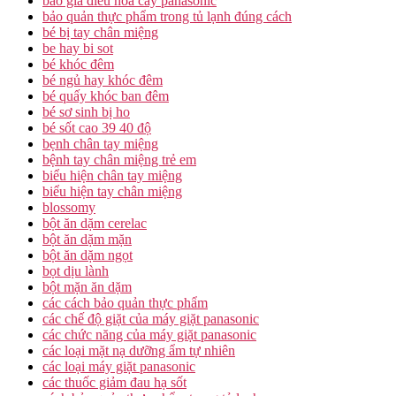
báo giá điều hòa cây panasonic
bảo quản thực phẩm trong tủ lạnh đúng cách
bé bị tay chân miệng
be hay bi sot
bé khóc đêm
bé ngủ hay khóc đêm
bé quấy khóc ban đêm
bé sơ sinh bị ho
bé sốt cao 39 40 độ
bẹnh chân tay miệng
bệnh tay chân miệng trẻ em
biểu hiện chân tay miệng
biểu hiện tay chân miệng
blossomy
bột ăn dặm cerelac
bột ăn dặm mặn
bột ăn dặm ngọt
bọt dịu lành
bột mặn ăn dặm
các cách bảo quản thực phẩm
các chế độ giặt của máy giặt panasonic
các chức năng của máy giặt panasonic
các loại mặt nạ dưỡng ẩm tự nhiên
các loại máy giặt panasonic
các thuốc giảm đau hạ sốt