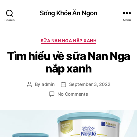
Sống Khỏe Ăn Ngon
Search
Menu
Categories
SỮA NAN NGA NẮP XANH
Tìm hiểu về sữa Nan Nga
nắp xanh
By
admin
September 3, 2022
Post
Post
author
date
on
No Comments
Tìm
hiểu
về
sữa
Nan
Nga