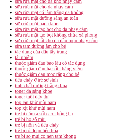
sữa rửa mặt cho da khô nhạy cảm
sữa rửa mặt cho da nhạy cảm
sữa rửa mặt có làm trắng da không
sữa rửa mặt dưỡng sáng an toàn
sữa rửa mặt hada labo
sữa rửa mặt tạo bọt cho da nhạy cảm
sữa rửa mặt tạo bọt không chứa xà phòng
sữa rửa mặt tốt cho da dầu mụn nhạy cảm
sữa tắm dưỡng ẩm cho bé
tác dụng của dầu tẩy trang
tái nhiễm
thuốc giảm đau bao lâu có tác dụng
thuốc giảm đau hạ sốt kháng viêm
thuốc giảm đau mọc răng cho bé
tiêu chảy ở trẻ sơ sinh
tinh chất dưỡng trắng d-na
toner da sáng khỏe
toner tuổi dậy thì
top lăn khử mùi nam
top xịt khử mùi nam
trẻ bị cúm a sốt cao không hạ
trẻ bị ho sổ mũi
trẻ bị nôn và tiêu chảy
trẻ bị rối loạn tiêu hóa
tre bi so mui co nen tam khong