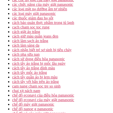
các chức năng của máy giặt panasonic
các loại mặt nạ dưỡng ẩm tự nhiên
các loại máy giặt panasonic
các thuốc giảm đau hạ sốt
cách bảo quản thực phẩm trong tủ lạnh
cach cham soc toc rung
cách giặt áo trắng
cách giữ màu quần jeans đen
cách làm sạch áo trắng
cách làm sáng da
cách nhận biết trẻ sơ sinh bị tiêu chảy
cách pha sữa nan
cách sử dụng điều hòa panasonic
cách tẩy áo trắng bị mốc lâu ngày
cách tẩy áo trắng dính màu
cách tẩy mốc áo trắng
cách tẩy quần áo bị lem màu
cách tẩy vết bẩn trên áo trắng
cam nang cham soc tre so sinh
chai xịt nách nam
chế độ econavi của điều hòa panasonic
chế độ econavi của máy giặt panasonic
chế độ máy giặt panasonic
chế độ nanoe g panasonic