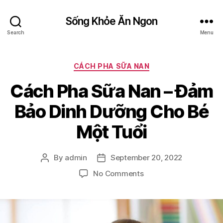
Sống Khỏe Ăn Ngon
Search
Menu
Categories
CÁCH PHA SỮA NAN
Cách Pha Sữa Nan – Đảm
Bảo Dinh Dưỡng Cho Bé
Một Tuổi
By
admin
September 20, 2022
Post
Post
author
date
on
No Comments
Cách
Pha
Sữa
Nan