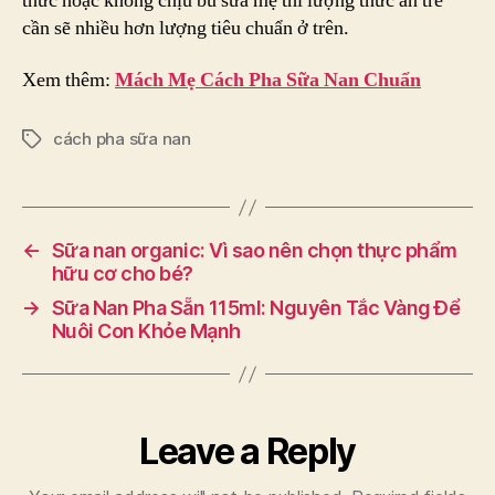
thức hoặc không chịu bú sữa mẹ thì lượng thức ăn trẻ
cần sẽ nhiều hơn lượng tiêu chuẩn ở trên.
Xem thêm:
Mách Mẹ Cách Pha Sữa Nan Chuẩn
cách pha sữa nan
Tags
←
Sữa nan organic: Vì sao nên chọn thực phẩm
hữu cơ cho bé?
→
Sữa Nan Pha Sẵn 115ml: Nguyên Tắc Vàng Để
Nuôi Con Khỏe Mạnh
Leave a Reply