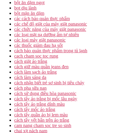
bột ăn dặm ngọt
bọt dịu lành
bột mặn ăn dặm
các cách bảo quản thực phẩm
các chế độ giặt của máy giặt panasonic
các chức năng của máy giặt panasonic
các loại mặt nạ dưỡng ẩm tự nhiên
các loại máy giặt panasonic
các thuốc giảm đau hạ sốt
cách bảo quản thực phẩm trong tủ lạnh
cach cham soc toc rung
cách giặt áo trắng
cách giữ màu quần jeans đen
cách làm sạch áo trắng
cách làm sáng da
cách nhận biết trẻ sơ sinh bị tiêu chảy
cách pha sữa nan
cách sử dụng điều hòa panasonic
cách tẩy áo trắng bị mốc lâu ngày
cách tẩy áo trắng dính màu
cách tẩy mốc áo trắng
cách tẩy quần áo bị lem màu
cách tẩy vết bẩn trên áo trắng
cam nang cham soc tre so sinh
chai xịt nách nam