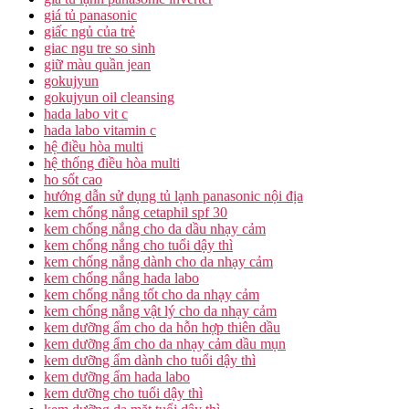
giá tủ panasonic
giấc ngủ của trẻ
giac ngu tre so sinh
giữ màu quần jean
gokujyun
gokujyun oil cleansing
hada labo vit c
hada labo vitamin c
hệ điều hòa multi
hệ thống điều hòa multi
ho sốt cao
hướng dẫn sử dụng tủ lạnh panasonic nội địa
kem chống nắng cetaphil spf 30
kem chống nắng cho da dầu nhạy cảm
kem chống nắng cho tuổi dậy thì
kem chống nắng dành cho da nhạy cảm
kem chống nắng hada labo
kem chống nắng tốt cho da nhạy cảm
kem chống nắng vật lý cho da nhạy cảm
kem dưỡng ẩm cho da hỗn hợp thiên dầu
kem dưỡng ẩm cho da nhạy cảm dầu mụn
kem dưỡng ẩm dành cho tuổi dậy thì
kem dưỡng ẩm hada labo
kem dưỡng cho tuổi dậy thì