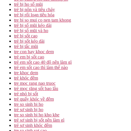
trẻ bị ho sổ mũi
trẻ bị nôn và tiêu chảy
trẻ bị rối loạn tiêu hóa
tre bi so mui co nen tam khong
trẻ bị sổ mũi kéo dài
trẻ bị sổ mũi và ho
trẻ bị sốt cao
trẻ bị sốt kéo dài
trẻ bị tắc mũi
tre con hay khoc dem
trẻ em bị sốt cao
trẻ em sốt cao 40 độ nên làm gì
trẻ em sốt cao thì làm thế nào
tre khoc dem
trẻ khóc đêm
tre moc rang nao truoc
trẻ mọc răng sốt bao lâu
trẻ nhỏ bị sốt
trẻ quấy khóc về đêm
tre so sinh bi ho
trẻ sơ sinh bị ho
tre so sinh bi ho kho khe
trẻ sơ sinh bị sốt nên làm gì
trẻ sơ sinh khóc đêm
tre so sinh sot cao