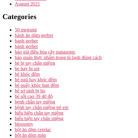
August 2021
Categories
50 megumi
bánh ăn dặm gerber
banh gerber
bánh gerber
báo giá điều hòa cây panasonic
bảo quản thực phẩm trong tủ lạnh đúng cách
bé bị tay chân miệng
be hay bi sot
bé khóc đêm
bé ngủ hay khóc đêm
bé quấy khóc ban đêm
bé sơ sinh bị ho
bé sốt cao 39 40 độ
bẹnh chân tay miệng
bệnh tay chân miệng trẻ em
biểu hiện chân tay miệng
biểu hiện tay chân miệng
blossomy
bột ăn dặm cerelac
bột ăn dặm mặn