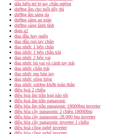
dấu hiệu trẻ bị tay chân miệng
dưỡng ẩm cho tuổi dậy thì
dưỡng ẩm sáng da
dưỡng sáng an toàn
dưỡng sáng lành tính
đạm a2
đau đầu hay quên
đau đầu run tay chân
đau nhức 1 bên chân
đau nhức 1 bên chân trái
đau nhức 2 bên vai
đau nhức bả vai và cánh tay trái
đau nhức chân trái
đau nhức mu bàn tay
đau nhức sống lưng
đau nhức xương khớp toàn thân
điều hoà 2 chiều
điều hoà âm trần loại nào tốt
điều hoà âm trần panasonic
điều hòa âm trần panasonic 18000btu inverter
điều hòa cây panasonic 2 chiều 18000btu
điều hòa cây panasonic 28.000 btu inverter
điều hòa cây panasonic inverter 1 chiều
điều hoà công nghệ inverter
điều hòa công nghệ inverter