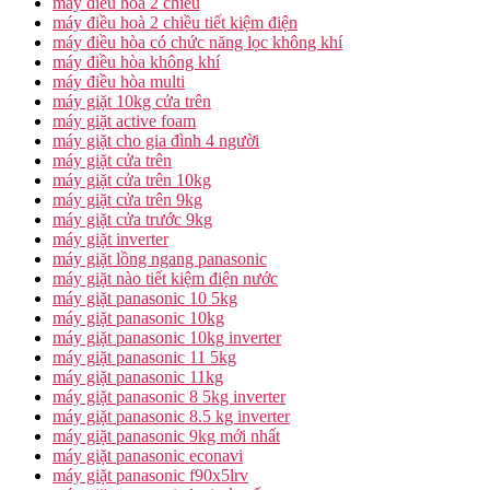
máy điều hòa 2 chiều
máy điều hoà 2 chiều tiết kiệm điện
máy điều hòa có chức năng lọc không khí
máy điều hòa không khí
máy điều hòa multi
máy giặt 10kg cửa trên
máy giặt active foam
máy giặt cho gia đình 4 người
máy giặt cửa trên
máy giặt cửa trên 10kg
máy giặt cửa trên 9kg
máy giặt cửa trước 9kg
máy giặt inverter
máy giặt lồng ngang panasonic
máy giặt nào tiết kiệm điện nước
máy giặt panasonic 10 5kg
máy giặt panasonic 10kg
máy giặt panasonic 10kg inverter
máy giặt panasonic 11 5kg
máy giặt panasonic 11kg
máy giặt panasonic 8 5kg inverter
máy giặt panasonic 8.5 kg inverter
máy giặt panasonic 9kg mới nhất
máy giặt panasonic econavi
máy giặt panasonic f90x5lrv