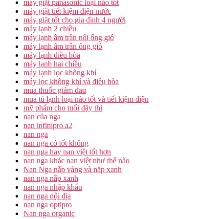
máy giặt panasonic loại nào tốt
máy giặt tiết kiệm điện nước
máy giặt tốt cho gia đình 4 người
máy lạnh 2 chiều
máy lạnh âm trần nối ống gió
máy lạnh âm trần ống gió
máy lạnh điều hòa
máy lạnh hai chiều
máy lạnh lọc không khí
máy lọc không khí và điều hòa
mua thuốc giảm đau
mua tủ lạnh loại nào tốt và tiết kiệm điện
mỹ phẩm cho tuổi dậy thì
nan của nga
nan infinipro a2
nan nga
nan nga có tốt không
nan nga hay nan việt tốt hơn
nan nga khác nan việt như thế nào
Nan Nga nắp vàng và nắp xanh
nan nga nắp xanh
nan nga nhập khẩu
nan nga nội địa
nan nga optipro
Nan nga organic