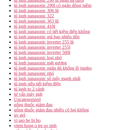
tủ lạnh panasonic 290 lít ngăn đá dưới
tủ lạnh panasonic 290l có ngăn đông mềm
tủ lạnh panasonic 306 lít
tủ lạnh panasonic 322
tủ lạnh panasonic 363 lít
tủ lạnh panasonic 410l
tủ lạnh panasonic có tiết kiệm điện không
tủ lạnh panasonic giá bao nhiêu tiền
tủ lạnh panasonic inverter 255 lít
tủ lạnh panasonic inverter 255l
tủ lạnh panasonic inverter 500l
tủ lạnh panasonic loại nhỏ
tủ lạnh panasonic mặt gương
tủ lạnh panasonic ngăn đá khổng lồ jumbo
tủ lạnh panasonic nhỏ
tủ lạnh panasonic số mấy mạnh nhất
tủ lạnh siêu tiết kiệm điện
tủ lạnh to 2 cánh
tư vấn máy giặt
Uncategorized
uống thuốc giảm đau
uống thuốc giảm đau nhiều có hại không
uv gel
vi sao be bi ho
viem hong o tre so sinh