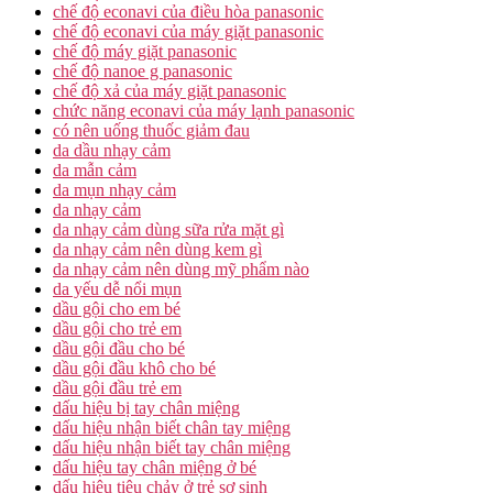
chế độ econavi của điều hòa panasonic
chế độ econavi của máy giặt panasonic
chế độ máy giặt panasonic
chế độ nanoe g panasonic
chế độ xả của máy giặt panasonic
chức năng econavi của máy lạnh panasonic
có nên uống thuốc giảm đau
da dầu nhạy cảm
da mẫn cảm
da mụn nhạy cảm
da nhạy cảm
da nhạy cảm dùng sữa rửa mặt gì
da nhạy cảm nên dùng kem gì
da nhạy cảm nên dùng mỹ phẩm nào
da yếu dễ nổi mụn
dầu gội cho em bé
dầu gội cho trẻ em
dầu gội đầu cho bé
dầu gội đầu khô cho bé
dầu gội đầu trẻ em
dấu hiệu bị tay chân miệng
dấu hiệu nhận biết chân tay miệng
dấu hiệu nhận biết tay chân miệng
dấu hiệu tay chân miệng ở bé
dấu hiệu tiêu chảy ở trẻ sơ sinh