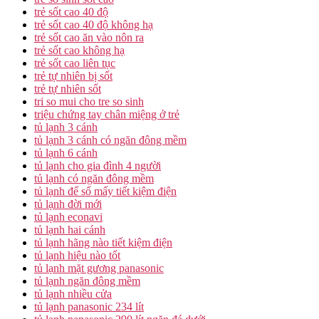
trẻ sốt cao 40 độ
trẻ sốt cao 40 độ không hạ
trẻ sốt cao ăn vào nôn ra
trẻ sốt cao không hạ
trẻ sốt cao liên tục
trẻ tự nhiên bị sốt
trẻ tự nhiên sốt
tri so mui cho tre so sinh
triệu chứng tay chân miệng ở trẻ
tủ lạnh 3 cánh
tủ lạnh 3 cánh có ngăn đông mềm
tủ lạnh 6 cánh
tủ lạnh cho gia đình 4 người
tủ lạnh có ngăn đông mềm
tủ lạnh để số mấy tiết kiệm điện
tủ lạnh đời mới
tủ lạnh econavi
tủ lạnh hai cánh
tủ lạnh hãng nào tiết kiệm điện
tủ lạnh hiệu nào tốt
tủ lạnh mặt gương panasonic
tủ lạnh ngăn đông mềm
tủ lạnh nhiều cửa
tủ lạnh panasonic 234 lít