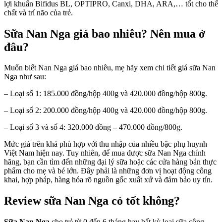
lợi khuẩn Bifidus BL, OPTIPRO, Canxi, DHA, ARA,… tốt cho thể
chất và trí não của trẻ.
Sữa Nan Nga giá bao nhiêu? Nên mua ở
đâu?
Muốn biết Nan Nga giá bao nhiêu, mẹ hãy xem chi tiết giá sữa Nan
Nga như sau:
– Loại số 1: 185.000 đồng/hộp 400g và 420.000 đồng/hộp 800g.
– Loại số 2: 200.000 đồng/hộp 400g và 420.000 đồng/hộp 800g.
– Loại số 3 và số 4: 320.000 đồng – 470.000 đồng/800g.
Mức giá trên khá phù hợp với thu nhập của nhiều bậc phụ huynh
Việt Nam hiện nay. Tuy nhiên, để mua được sữa Nan Nga chính
hãng, bạn cần tìm đến những đại lý sữa hoặc các cửa hàng bán thực
phẩm cho mẹ và bé lớn. Đây phải là những đơn vị hoạt động công
khai, hợp pháp, hàng hóa rõ nguồn gốc xuất xứ và đảm bảo uy tín.
Review sữa Nan Nga có tốt không?
Sữa Nan Nga
cho trẻ từ 0 đến 6 tháng hay bất kỳ loại sữa công