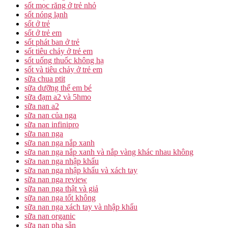
sốt mọc răng ở trẻ nhỏ
sốt nóng lạnh
sốt ở trẻ
sốt ở trẻ em
sốt phát ban ở trẻ
sốt tiêu chảy ở trẻ em
sốt uống thuốc không hạ
sốt và tiêu chảy ở trẻ em
sữa chua ptit
sữa dưỡng thể em bé
sữa đạm a2 và 5hmo
sữa nan a2
sữa nan của nga
sữa nan infinipro
sữa nan nga
sữa nan nga nắp xanh
sữa nan nga nắp xanh và nắp vàng khác nhau không
sữa nan nga nhập khẩu
sữa nan nga nhập khẩu và xách tay
sữa nan nga review
sữa nan nga thật và giả
sữa nan nga tốt không
sữa nan nga xách tay và nhập khẩu
sữa nan organic
sữa nan pha sẵn