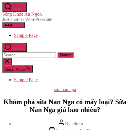
Skip
Search
to
Sống Khỏe Ăn Ngon
the
Just another WordPress site
content
Menu
Sample Page
Search
Search
for:
Close
search
Close Menu
Sample Page
Categories
sữa nan nga
Khám phá sữa Nan Nga có mấy loại? Sữa
Nan Nga giá bao nhiêu?
Post
By
admin
author
Post