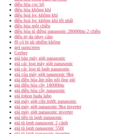
điều hòa cục bộ
điều hòa không khí
điều hoà lọc không khí
điều hoà lọc không khí tốt nhất
điều hòa một chiều
điều hòa tủ đứng panasonic 28000btu 2 chiều
điều trị da nhạy cảm
f0 có bị tái nhiễm không
gel sunscreen
Gerber
giá bán máy giặt panasonic
giá các loại máy giặt panasonic
giá các loại tủ lạnh panasonic
giá của máy giặt panasonic 9kg
giá điều hòa âm trần nối ống gió
giá điều hòa cây 18000btu
giá điều hòa cây panasonic
giá lotion hada labo
giá máy giặt cửa trước panasonic
giá máy giặt panasonic 9kg inverter
giá máy giặt panasonic inverter
giá tiền tủ lạnh panasonic
giá tủ lạnh panasonic 2 cánh
giá tủ lạnh panasonic 550l
giá tủ lạnh panasonic inverter