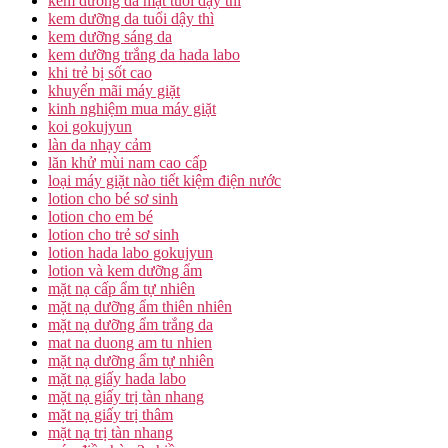
kem dưỡng da mặt tuổi dậy thì
kem dưỡng da tuổi dậy thì
kem dưỡng sáng da
kem dưỡng trắng da hada labo
khi trẻ bị sốt cao
khuyến mãi máy giặt
kinh nghiệm mua máy giặt
koi gokujyun
làn da nhạy cảm
lăn khử mùi nam cao cấp
loại máy giặt nào tiết kiệm điện nước
lotion cho bé sơ sinh
lotion cho em bé
lotion cho trẻ sơ sinh
lotion hada labo gokujyun
lotion và kem dưỡng ẩm
mặt nạ cấp ẩm tự nhiên
mặt nạ dưỡng ẩm thiên nhiên
mặt nạ dưỡng ẩm trắng da
mat na duong am tu nhien
mặt nạ dưỡng ẩm tự nhiên
mặt nạ giấy hada labo
mặt nạ giấy trị tàn nhang
mặt nạ giấy trị thâm
mặt nạ trị tàn nhang