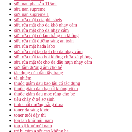
sữa nan pha sẵn 115ml
sữa nan supreme
sữa nan supreme 1
sữa rửa mặt cetaphil sheis
sữa rửa mặt cho da khô nhạy cảm
sữa rửa mặt cho da nhạy cảm
sữa rửa mặt có làm trắng da không
sữa rửa mặt dưỡng sáng an toàn
sữa rửa mặt hada labo
sữa rửa mặt tạo bọt cho da nhạy cảm
sữa rửa mặt tạo bọt không chứa xà phòng
sữa rửa mặt tốt cho da dầu mụn nhạy cảm
sữa tắm dưỡng ẩm cho bé
tác dụng của dầu tẩy trang
tái nhiễm
thuốc giảm đau bao lâu có tác dụng
thuốc giảm đau hạ sốt kháng viêm
thuốc giảm đau mọc răng cho bé
tiêu chảy ở trẻ sơ sinh
tinh chất dưỡng trắng d-na
toner da sáng khỏe
toner tuổi dậy thì
top lăn khử mùi nam
top xịt khử mùi nam
trẻ bị cúm a sốt cao không hạ