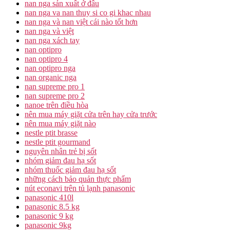
nan nga sản xuất ở đâu
nan nga va nan thuy si co gi khac nhau
nan nga và nan việt cái nào tốt hơn
nan nga và việt
nan nga xách tay
nan optipro
nan optipro 4
nan optipro nga
nan organic nga
nan supreme pro 1
nan supreme pro 2
nanoe trên điều hòa
nên mua máy giặt cửa trên hay cửa trước
nên mua máy giặt nào
nestle ptit brasse
nestle ptit gourmand
nguyên nhân trẻ bị sốt
nhóm giảm đau hạ sốt
nhóm thuốc giảm đau hạ sốt
những cách bảo quản thực phẩm
nút econavi trên tủ lạnh panasonic
panasonic 410l
panasonic 8.5 kg
panasonic 9 kg
panasonic 9kg