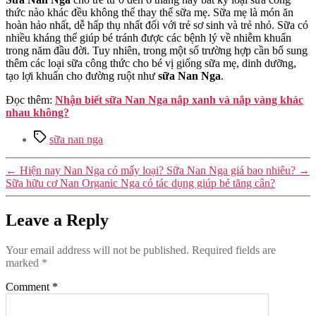
thức nào khác đều không thể thay thế sữa mẹ. Sữa mẹ là món ăn
hoàn hảo nhất, dễ hấp thụ nhất đối với trẻ sơ sinh và trẻ nhỏ. Sữa có
nhiều kháng thể giúp bé tránh được các bệnh lý về nhiễm khuẩn
trong năm đầu đời. Tuy nhiên, trong một số trường hợp cần bổ sung
thêm các loại sữa công thức cho bé vị giống sữa mẹ, dinh dưỡng,
tạo lợi khuẩn cho đường ruột như
sữa Nan Nga
.
Đọc thêm:
Nhận biết sữa Nan Nga nắp xanh và nắp vàng khác
nhau không?
Tags
sữa nan nga
←
Hiện nay Nan Nga có mấy loại? Sữa Nan Nga giá bao nhiêu?
→
Sữa hữu cơ Nan Organic Nga có tác dụng giúp bé tăng cân?
Leave a Reply
Your email address will not be published.
Required fields are
marked
*
Comment
*