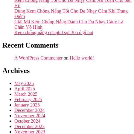
Kem Chống Nắng Tốt Cho Da Nhạy Cảm: An Toàn Cho San
Hô
Dùng Kem Chống Nắng Tốt Cho Da Nhạy Cảm Khi Trang
Điểm
Giải Mã Kem Chống Nắng Dành Cho Da Nhạy Cảm: Lá
Chắn Vô Hình
Kem chống nắng cetaphil spf 30 có gì hot
Recent Comments
A WordPress Commenter
on
Hello world!
Archives
May 2025
April 2025
March 2025
February 2025
January 2025
December 2024
November 2024
October 2024
December 2023
November 2023