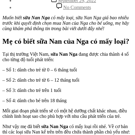
September 29, 2022
date
on
No Comments
Khám
phá
Muốn biết
sữa Nan Nga
có mấy loại, sữa Nan Nga giá bao nhiêu
sữa
trước khi quyết định chọn mua Nan của Nga cho bé uống, mẹ hãy
Nan
cùng khám phá thông tin trong bài viết dưới đây nhé!
Nga
có
Mẹ có biết sữa Nan của Nga có mấy loại?
mấy
loại?
Tại thị trường Việt Nam,
sữa Nan Nga
đang được chia thành 4 số
Sữa
cho từng độ tuổi phát triển:
Nan
Nga
– Số 1: dành cho trẻ từ 0 – 6 tháng tuổi
giá
bao
– Số 2: dành cho trẻ từ 6 – 12 tháng tuổi
nhiêu?
– Số 3: dành cho trẻ trên 1 tuổi
– Số 4: dành cho bé trên 18 tháng
Mỗi giai đoạn phát triển sẽ có một hệ dưỡng chất khác nhau, điều
chỉnh linh hoạt sao cho phù hợp với nhu cầu phát triển của trẻ.
Như vậy mẹ đã biết
sữa Nan Nga
có mấy loại rồi nhé. Về cơ bản
thì các loại sữa Nan kể trên trên đều chứa thành phần chủ yếu như: