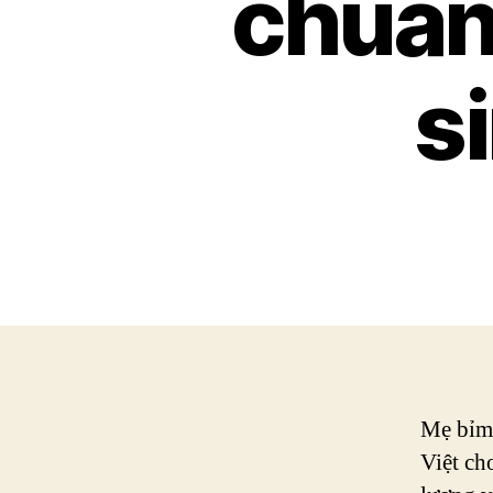
chuẩn
s
Mẹ bỉm 
Việt ch