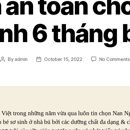
 an toàn cho
inh 6 tháng 
By
admin
October 15, 2022
No Comments
Post
Post
author
date
Việt trong những năm vừa qua luôn tin chọn Nan N
o bé sơ sinh ở nhà bú bởi các dưỡng chất đa dạng & c