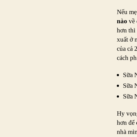
Nếu mẹ
nào
về 
hơn thì
xuất ở 
của cả 
cách ph
Sữa N
Sữa N
Sữa N
Hy vọng
hơn để 
nhà mìn