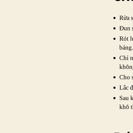
Rửa s
Đun s
Rót l
bảng
Chỉ n
khôn
Cho s
Lắc đ
Sau k
khô t