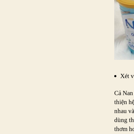
Xét v
Cả Nan 
thiện h
nhau và
dùng th
thơm hơ