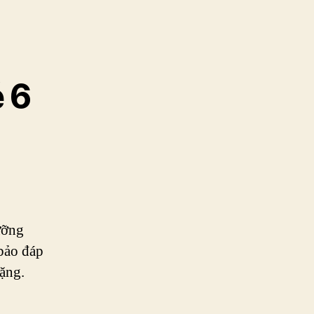
 6
ưỡng
 bảo đáp
nặng.