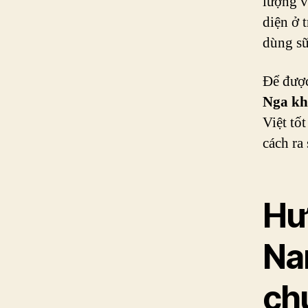
lượng vư
diện ở 
dùng sữ
Để được
Nga kh
Việt tố
cách ra
Hư
Na
ch