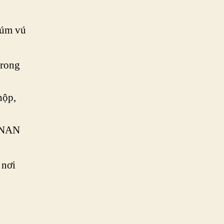
núm vú
trong
hộp,
a NAN
 nơi