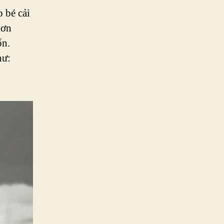
 bé cải
hơn
ốn.
hư: