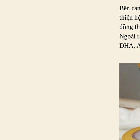
Bên cạn
thiện h
đồng th
Ngoài r
DHA, A