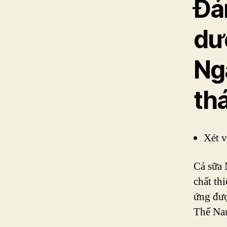
Đán
dư
Ng
th
Xét 
Cả sữa 
chất th
ứng đượ
Thế Nan