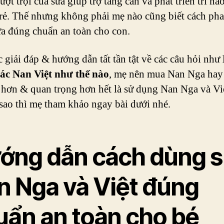
ợt trội của sữa giúp trợ tăng cân và phát triển trí nã
trẻ. Thế nhưng không phải mẹ nào cũng biết cách ph
a đúng chuẩn an toàn cho con.
 giải đáp & hướng dẫn tất tần tật về các câu hỏi như
ác Nan Việt như thế nào
, mẹ nên mua Nan Nga hay
t hơn & quan trọng hơn hết là sử dụng Nan Nga và Vi
 sao thì mẹ tham khảo ngay bài dưới nhé.
ớng dẫn cách dùng 
n Nga và Việt đúng
uẩn an toàn cho bé