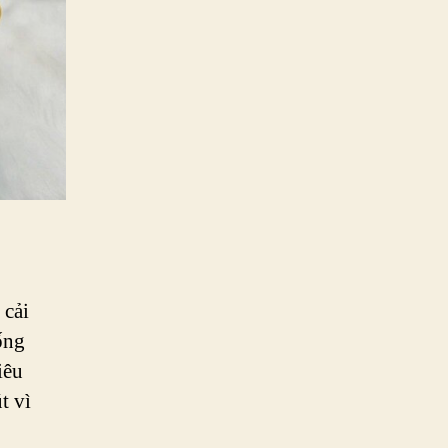
 cải
ống
iêu
t vì