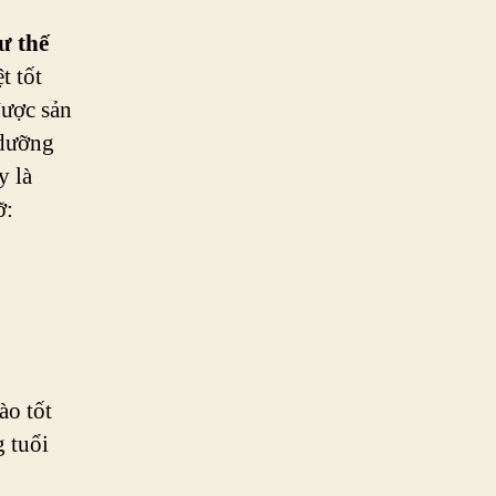
ư thế
t tốt
được sản
 dưỡng
y là
ỡ:
ào tốt
g tuổi