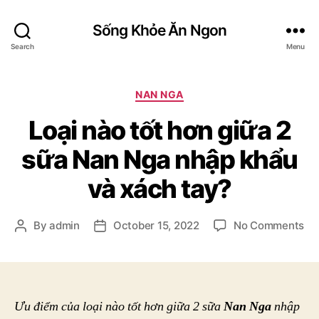
Sống Khỏe Ăn Ngon
Search
Menu
Categories
NAN NGA
Loại nào tốt hơn giữa 2
sữa Nan Nga nhập khẩu
và xách tay?
on
By
admin
October 15, 2022
No Comments
Post
Post
Loạ
author
date
nà
tốt
hơ
gi
Ưu điểm của loại nào tốt hơn giữa 2 sữa
Nan Nga
nhập
2