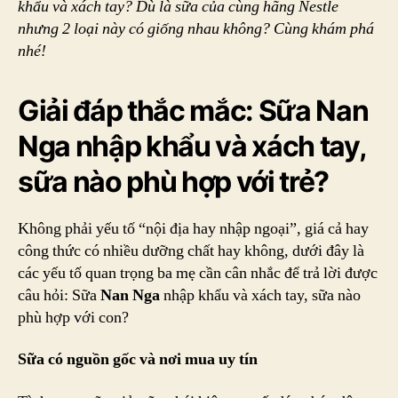
khẩu và xách tay? Dù là sữa của cùng hãng Nestle
sữ
nhưng 2 loại này có giống nhau không? Cùng khám phá
Na
nhé!
Ng
nh
kh
Giải đáp thắc mắc: Sữa Nan
và
xá
Nga nhập khẩu và xách tay,
ta
sữa nào phù hợp với trẻ?
Không phải yếu tố “nội địa hay nhập ngoại”, giá cả hay
công thức có nhiều dưỡng chất hay không, dưới đây là
các yếu tố quan trọng ba mẹ cần cân nhắc để trả lời được
câu hỏi: Sữa
Nan Nga
nhập khẩu và xách tay, sữa nào
phù hợp với con?
Sữa có nguồn gốc và nơi mua uy tín