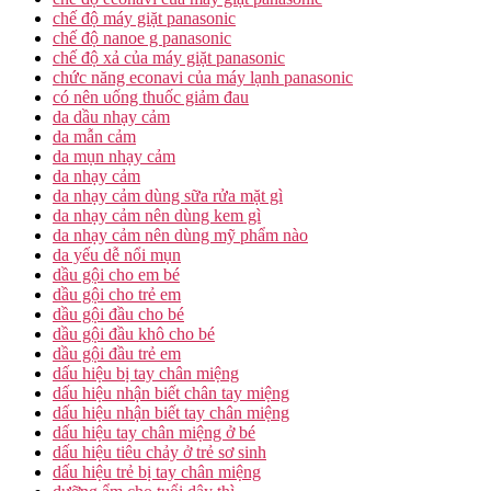
chế độ máy giặt panasonic
chế độ nanoe g panasonic
chế độ xả của máy giặt panasonic
chức năng econavi của máy lạnh panasonic
có nên uống thuốc giảm đau
da dầu nhạy cảm
da mẫn cảm
da mụn nhạy cảm
da nhạy cảm
da nhạy cảm dùng sữa rửa mặt gì
da nhạy cảm nên dùng kem gì
da nhạy cảm nên dùng mỹ phẩm nào
da yếu dễ nổi mụn
dầu gội cho em bé
dầu gội cho trẻ em
dầu gội đầu cho bé
dầu gội đầu khô cho bé
dầu gội đầu trẻ em
dấu hiệu bị tay chân miệng
dấu hiệu nhận biết chân tay miệng
dấu hiệu nhận biết tay chân miệng
dấu hiệu tay chân miệng ở bé
dấu hiệu tiêu chảy ở trẻ sơ sinh
dấu hiệu trẻ bị tay chân miệng