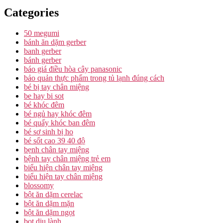
Categories
50 megumi
bánh ăn dặm gerber
banh gerber
bánh gerber
báo giá điều hòa cây panasonic
bảo quản thực phẩm trong tủ lạnh đúng cách
bé bị tay chân miệng
be hay bi sot
bé khóc đêm
bé ngủ hay khóc đêm
bé quấy khóc ban đêm
bé sơ sinh bị ho
bé sốt cao 39 40 độ
bẹnh chân tay miệng
bệnh tay chân miệng trẻ em
biểu hiện chân tay miệng
biểu hiện tay chân miệng
blossomy
bột ăn dặm cerelac
bột ăn dặm mặn
bột ăn dặm ngọt
bọt dịu lành