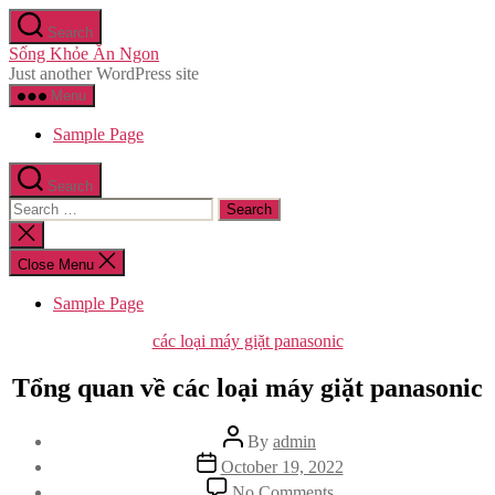
Skip
Search
to
Sống Khỏe Ăn Ngon
the
Just another WordPress site
content
Menu
Sample Page
Search
Search
for:
Close
search
Close Menu
Sample Page
Categories
các loại máy giặt panasonic
Tổng quan về các loại máy giặt panasonic
Post
By
admin
author
Post
October 19, 2022
date
on
No Comments