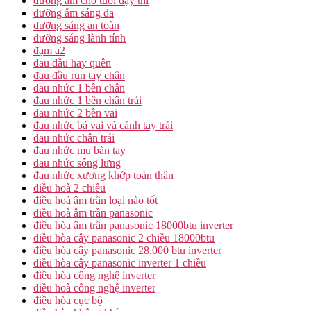
dưỡng ẩm cho tuổi dậy thì
dưỡng ẩm sáng da
dưỡng sáng an toàn
dưỡng sáng lành tính
đạm a2
đau đầu hay quên
đau đầu run tay chân
đau nhức 1 bên chân
đau nhức 1 bên chân trái
đau nhức 2 bên vai
đau nhức bả vai và cánh tay trái
đau nhức chân trái
đau nhức mu bàn tay
đau nhức sống lưng
đau nhức xương khớp toàn thân
điều hoà 2 chiều
điều hoà âm trần loại nào tốt
điều hoà âm trần panasonic
điều hòa âm trần panasonic 18000btu inverter
điều hòa cây panasonic 2 chiều 18000btu
điều hòa cây panasonic 28.000 btu inverter
điều hòa cây panasonic inverter 1 chiều
điều hòa công nghệ inverter
điều hoà công nghệ inverter
điều hòa cục bộ