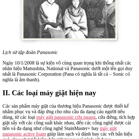
Lịch sử tập đoàn Panasonic
Ngày 10/1/2008 là sự kiện vô cùng quan trọng khi thống nhất các
nhãn hiệu Matsushita, National và Panasonic dưới một tên gọi duy
nhất là Panasonic Corporation (Pana có nghĩa là tất cả – Sonic có
nghĩa là âm thanh).
II. Các loại máy giặt hiện nay
Các sản phẩm máy giặt của thương hiệu Panasonic được thiết kế
nhằm phục vụ và đáp ứng cho nhu cầu đa dạng cảu người tiêu
dùng, từ các loại
máy giặt panasonic cửa ngang
, cửa đứng, tích hợp
giặt sấy với các công suất khác nhau, đến các công nghệ được cải
tiến và đa dạng như công nghệ StainMaster+ hay
máy giặt
panasonic active foam
giúp làm sạch và đánh bay các vết bẩn hiệu