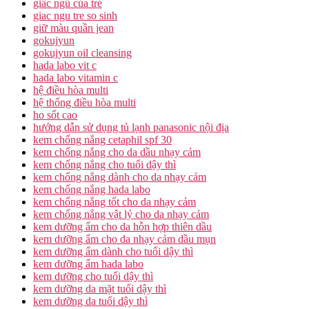
giấc ngủ của trẻ
giac ngu tre so sinh
giữ màu quần jean
gokujyun
gokujyun oil cleansing
hada labo vit c
hada labo vitamin c
hệ điều hòa multi
hệ thống điều hòa multi
ho sốt cao
hướng dẫn sử dụng tủ lạnh panasonic nội địa
kem chống nắng cetaphil spf 30
kem chống nắng cho da dầu nhạy cảm
kem chống nắng cho tuổi dậy thì
kem chống nắng dành cho da nhạy cảm
kem chống nắng hada labo
kem chống nắng tốt cho da nhạy cảm
kem chống nắng vật lý cho da nhạy cảm
kem dưỡng ẩm cho da hỗn hợp thiên dầu
kem dưỡng ẩm cho da nhạy cảm dầu mụn
kem dưỡng ẩm dành cho tuổi dậy thì
kem dưỡng ẩm hada labo
kem dưỡng cho tuổi dậy thì
kem dưỡng da mặt tuổi dậy thì
kem dưỡng da tuổi dậy thì