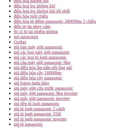
điều hòa không khí
điều hoà lọc không khí
điều hoà lọc không khí tốt nhất
điều hòa một chiều
điều hòa tủ đứng panasonic 28000btu 2 chiều
điều trị da nhạy cảm
f0 có bị tái nhiễm không
gel sunscreen
Gerber
giá bán máy giặt panasonic
giá các loại máy giặt panasonic
giá các loại tủ lạnh panasonic
giá của máy giặt panasonic 9kg
giá điều hòa âm trần nối ống gió
giá điều hòa cây 18000btu
giá điều hòa cây panasonic
giá lotion hada labo
giá máy giặt cửa trước panasonic
giá máy giặt panasonic 9kg inverter
giá máy giặt panasonic inverter
giá tiền tủ lạnh panasonic
giá tủ lạnh panasonic 2 cánh
giá tủ lạnh panasonic 550l
giá tủ lạnh panasonic inverter
giá tủ panasonic