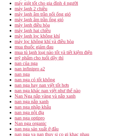
máy giặt tốt cho gia đình 4 người
máy lạnh 2 chiều
máy lạnh âm trần nối ống gió
máy lạnh âm trần ống gió
máy lạnh điều hòa
máy lạnh hai chiều
máy lạnh lọc không khí
máy lọc không khí và điều hòa
mua thuốc giảm đau
mua tủ lạnh loại nào tốt và tiết kiệm điện
mỹ phẩm cho tuổi dậy thì
nan của nga
nan infinipro a2
nan nga
nan nga có tốt không
nan nga hay nan việt tốt hơn
nan nga khác nan việt như thế nào
Nan Nga nắp vàng và nắp xanh
nan nga nắp xanh
nan nga nhập khẩu
nan nga nội địa
nan nga optipro
Nan nga organic
nan nga sản xuất ở đâu
nan nga va nan thuy si co gi khac nhau