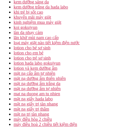
kem dưỡng sáng da
kem dưỡng trắng da hada labo
khi trẻ bị sốt cao
khuyến mãi máy giặt
kinh nghiệm mua máy giặt
koi gokujyun
làn da nhạy cảm
lăn khử mùi nam cao cấp
loại máy giặt nào tiết kiệm điện nước
lotion cho bé sơ sinh
lotion cho em bé
lotion cho trẻ sơ sinh
lotion hada labo gokujyun
lotion và kem dưỡng ẩm
mặt nạ cấp ẩm tự nhiên
mặt nạ dưỡng ẩm thiên nhiên
mặt nạ dưỡng ẩm trắng da
mặt nạ dưỡng ẩm tự nhiên
mat na duong am tu nhien
mặt nạ giấy hada labo
mặt nạ giấy trị tàn nhang
mặt nạ giấy trị thâm
mặt nạ trị tàn nhang
máy điều hòa 2 chiều
máy điều hoà 2 chiều tiết kiệm điện