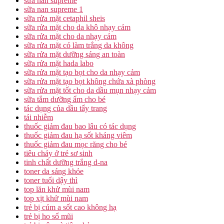
sữa nan supreme
sữa nan supreme 1
sữa rửa mặt cetaphil sheis
sữa rửa mặt cho da khô nhạy cảm
sữa rửa mặt cho da nhạy cảm
sữa rửa mặt có làm trắng da không
sữa rửa mặt dưỡng sáng an toàn
sữa rửa mặt hada labo
sữa rửa mặt tạo bọt cho da nhạy cảm
sữa rửa mặt tạo bọt không chứa xà phòng
sữa rửa mặt tốt cho da dầu mụn nhạy cảm
sữa tắm dưỡng ẩm cho bé
tác dụng của dầu tẩy trang
tái nhiễm
thuốc giảm đau bao lâu có tác dụng
thuốc giảm đau hạ sốt kháng viêm
thuốc giảm đau mọc răng cho bé
tiêu chảy ở trẻ sơ sinh
tinh chất dưỡng trắng d-na
toner da sáng khỏe
toner tuổi dậy thì
top lăn khử mùi nam
top xịt khử mùi nam
trẻ bị cúm a sốt cao không hạ
trẻ bị ho sổ mũi