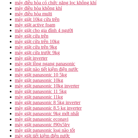
máy điều hòa có chức năng lọc không khí
máy điều hòa không khí
máy điều hòa multi
máy giặt 10kg cửa trên
máy giặt active foam
máy giặt cho gia đình 4 người
máy giặt cửa trên
máy giặt cửa trên 10kg
máy giặt cửa trên 9kg
máy giặt cửa trước 9kg
máy giặt inverter
máy giặt lồng ngang panasonic
máy giặt nào tiết kiệm điện nước
máy giặt panasonic 10 5kg
máy giặt panasonic 10kg
máy giặt panasonic 10kg inverter
máy giặt panasonic 11 5kg
máy giặt panasonic 11kg
máy giặt panasonic 8 5kg inverter
máy giặt panasonic 8.5 kg inverter
máy giặt panasonic 9kg mới nhất
máy giặt panasonic econavi
máy giặt panasonic f90x5lrv
máy giặt panasonic loại nào tốt
máy giặt tiết kiệm điện nước