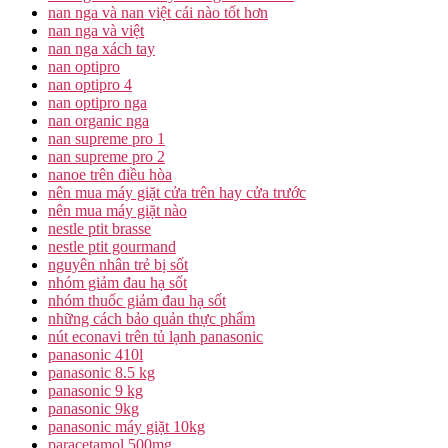
nan nga và nan việt cái nào tốt hơn
nan nga và việt
nan nga xách tay
nan optipro
nan optipro 4
nan optipro nga
nan organic nga
nan supreme pro 1
nan supreme pro 2
nanoe trên điều hòa
nên mua máy giặt cửa trên hay cửa trước
nên mua máy giặt nào
nestle ptit brasse
nestle ptit gourmand
nguyên nhân trẻ bị sốt
nhóm giảm đau hạ sốt
nhóm thuốc giảm đau hạ sốt
những cách bảo quản thực phẩm
nút econavi trên tủ lạnh panasonic
panasonic 410l
panasonic 8.5 kg
panasonic 9 kg
panasonic 9kg
panasonic máy giặt 10kg
paracetamol 500mg