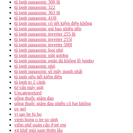
tủ lạnh panasonic 306 lít
tủ lạnh panasonic 322
tủ lạnh panasonic 363 lít
tủ lạnh panasonic 410l
tủ lạnh panasonic có tiết kiệm điện không
tủ lạnh panasonic giá bao nhiêu tiền
tủ lạnh panasonic inverter 255 lít
tủ lạnh panasonic inverter 255l
tủ lạnh panasonic inverter 500l
tủ lạnh panasonic loại nhỏ
tủ lạnh panasonic mặt gương
tủ lạnh panasonic ngăn đá khổng lồ jumbo
tủ lạnh panasonic nhỏ
tủ lạnh panasonic số mấy mạnh nhất
tủ lạnh siêu tiết kiệm điện
tủ lạnh to 2 cánh
tư vấn máy giặt
Uncategorized
uống thuốc giảm đau
uống thuốc giảm đau nhiều có hại không
uv gel
vi sao be bi ho
viem hong o tre so sinh
viêm phế quản cấp ở trẻ em
xịt khử mùi nam thơm lâu