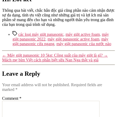
Thông qua bài viết, chắc hẳn độc giả cũng phần nào cảm nhận được
sự đa dạng, tính ưu việt cũng như những giá trị và lợi ích mà sản
phẩm sẽ mang đến cho bạn và những người thân yêu trong gia đình
của bạn trong quá trình sử dụng.
Tags
các loại máy giặt panasonic
,
máy giặt active foam
,
máy
giặt panasonic 2022
,
máy giặt panasonic active foam
,
máy
giặt panasonic cửa ngang
,
máy giặt panasonic của nước nào
←
Máy giặt panasonic 10 5kg: Công suất của máy giặt là gì?
→
Mách mẹ bỉm Việt cách phân biệt sữa Nan Nga thật và giả
Leave a Reply
Your email address will not be published.
Required fields are
marked
*
Comment
*