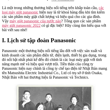
Tổng
quan
Là một trong những thương hiệu nổi tiếng trên khắp toàn cầu,
các
về
loại máy giặt panasonic
hiện nay là từ khoá hàng đầu khi tìm kiếm
các
các sản phẩm máy giặt chất lượng và hiệu quả cho các gia đình.
loại
Vậy
máy giặt panasonic của nước nào
? Tổng qun các sản phẩm
máy
máy giặt panasonic 2022
có gì đặc biệt? Hãy cùng tìm hiểu qua với
giặt
bài viết sau nhé!
panasonic
I. Lịch sử tập đoàn Panasonic
Panasonic một thương hiệu nổi tiếng lâu đời với việc sản xuất và
kinh doanh các sản phẩm điện tử, điện lạnh, thiết bị gia dụng, trong
đó nổi bật nhất phải kể đến đó chính là các loại máy giặt với tính
năng mạnh mẽ và hiệu quả vượt trội. Tiền thân của công ty
Panasonic hiện nay chính là công ty chế tạo điện tử Nhật Bản mang
tên Matsushita Electric Industrial Co., Ltd có trụ sở ở tỉnh Osaka,
Nhật Bản với hai thương hiệu là Panasonic và Technics.