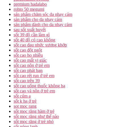
premium hadalabo
rohto 50 megumi
sản phẩm chăm sóc da nhạy cảm
sản phẩm cho da nhạy cảm
sản phẩm dành cho da nhạy cảm
sau sốt xuất huyết
sốt 39 độ cần làm gì
sốt 40 độ có cao không
sốt cao đau nhức xương khớp
sốt cao đột ngột
sốt cao ho nhiều
sốt cao mất vị giác
sốt cao nôn ở trẻ em
sốt cao phát ban
sốt cao rét run ở trẻ em
sốt cao trên 39
sốt cao uống thuốc không hạ
sốt cao và nôn ở trẻ em
sốt cúm a
sốt k hạ ở trẻ
sot moc rang
sốt mọc răng hàm ở trẻ
sốt mọc răng như thế nào
sốt mọc răng ở trẻ nhỏ
sốt nóng lạnh