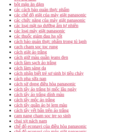
bột mặn ăn dặm
các cách bảo quản thực phẩm
các chế độ giặt của máy giặt panasonic
các chức năng của máy giặt panasonic
các loại mặt nạ dưỡng ẩm tự nhiên
các loại máy giặt panasonic
các thuốc giảm đau hạ sốt
cách bảo quản thực phẩm trong tủ lạnh
cach cham soc toc rung
cách giặt áo trắng
cách giữ màu quần jeans đen
cách làm sạch áo trắng
cách làm sáng da
cách nhận biết trẻ sơ sinh bị tiêu chảy
cách pha sữa nan
cách sử dụng điều hòa panasonic
cách tẩy áo trắng bị mốc lâu ngày
cách tẩy áo trắng dính màu
cách tẩy mốc áo trắng
cách tẩy quần áo bị lem màu
cách tẩy vết bẩn trên áo trắng
cam nang cham soc tre so sinh
chai xịt nách nam
chế độ econavi của điều hòa panasonic
chế độ econavi của máy giặt panasonic