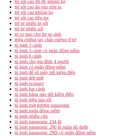
trẻ sốt cao 40 độ không hạ
trẻ sốt cao ăn vào nôn ra
trẻ sốt cao không hạ
trẻ sốt cao liên tục
trẻ tự nhiên bị sốt
trẻ tự nhiên sốt
tri so mui cho tre so sinh
triệu chứng tay chân miệng ở trẻ
tủ lạnh 3 cánh
tủ lạnh 3 cánh có ngăn đông mềm
tủ lạnh 6 cánh
tủ lạnh cho gia đình 4 người
tủ lạnh có ngăn đông mềm
tủ lạnh để số mấy tiết kiệm điện
tủ lạnh đời mới
tủ lạnh econavi
tủ lạnh hai cánh
tủ lạnh hãng nào tiết kiệm điện
tủ lạnh hiệu nào tốt
tủ lạnh mặt gương panasonic
tủ lạnh ngăn đông mềm
tủ lạnh nhiều cửa
tủ lạnh panasonic 234 lít
tủ lạnh panasonic 290 lít ngăn đá dưới
tủ lạnh panasonic 290l có ngăn đông mềm