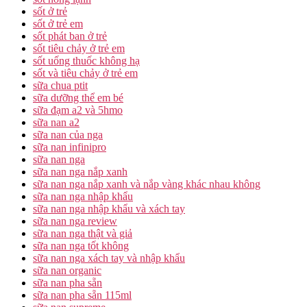
sốt ở trẻ
sốt ở trẻ em
sốt phát ban ở trẻ
sốt tiêu chảy ở trẻ em
sốt uống thuốc không hạ
sốt và tiêu chảy ở trẻ em
sữa chua ptit
sữa dưỡng thể em bé
sữa đạm a2 và 5hmo
sữa nan a2
sữa nan của nga
sữa nan infinipro
sữa nan nga
sữa nan nga nắp xanh
sữa nan nga nắp xanh và nắp vàng khác nhau không
sữa nan nga nhập khẩu
sữa nan nga nhập khẩu và xách tay
sữa nan nga review
sữa nan nga thật và giả
sữa nan nga tốt không
sữa nan nga xách tay và nhập khẩu
sữa nan organic
sữa nan pha sẵn
sữa nan pha sẵn 115ml