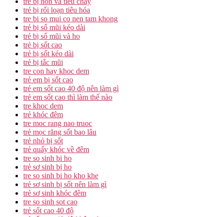
trẻ bị nôn và tiêu chảy
trẻ bị rối loạn tiêu hóa
tre bi so mui co nen tam khong
trẻ bị sổ mũi kéo dài
trẻ bị sổ mũi và ho
trẻ bị sốt cao
trẻ bị sốt kéo dài
trẻ bị tắc mũi
tre con hay khoc dem
trẻ em bị sốt cao
trẻ em sốt cao 40 độ nên làm gì
trẻ em sốt cao thì làm thế nào
tre khoc dem
trẻ khóc đêm
tre moc rang nao truoc
trẻ mọc răng sốt bao lâu
trẻ nhỏ bị sốt
trẻ quấy khóc về đêm
tre so sinh bi ho
trẻ sơ sinh bị ho
tre so sinh bi ho kho khe
trẻ sơ sinh bị sốt nên làm gì
trẻ sơ sinh khóc đêm
tre so sinh sot cao
trẻ sốt cao 40 độ