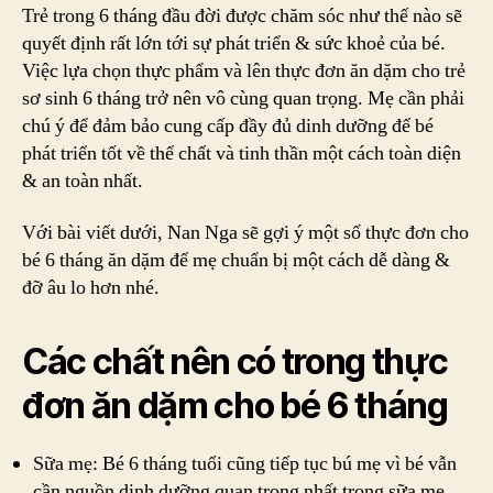
1
Trẻ trong 6 tháng đầu đời được chăm sóc như thế nào sẽ
hướng
quyết định rất lớn tới sự phát triển & sức khoẻ của bé.
dẫn
Việc lựa chọn thực phẩm và lên thực đơn ăn dặm cho trẻ
thực
sơ sinh 6 tháng trở nên vô cùng quan trọng. Mẹ cần phải
đơn
chú ý để đảm bảo cung cấp đầy đủ dinh dưỡng để bé
ăn
phát triển tốt về thể chất và tinh thần một cách toàn diện
dặm
& an toàn nhất.
cho
bé
6
Với bài viết dưới, Nan Nga sẽ gợi ý một số thực đơn cho
tháng
bé 6 tháng ăn dặm để mẹ chuẩn bị một cách dễ dàng &
tuổi
đỡ âu lo hơn nhé.
Các chất nên có trong thực
đơn ăn dặm cho bé 6 tháng
Sữa mẹ: Bé 6 tháng tuổi cũng tiếp tục bú mẹ vì bé vẫn
cần nguồn dinh dưỡng quan trọng nhất trong sữa mẹ.