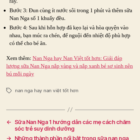
rây.
Bước 3: Đun cùng ít nước sôi trong 1 phút và thêm sữa
Nan Nga số 1 khuấy đều.
Bước 4: Sau khi hỗn hợp đã kẹo lại và hòa quyện vào
nhau, bạn múc ra chén, để nguội đến nhiệt độ phù hợp
có thể cho bé ăn.
Xem thêm:
Nan Nga hay Nan Việt tốt hơn: Giải đáp
lượng sữa Nan Nga nắp vàng và nắp xanh bé sơ sinh nên
bú mỗi ngày
nan nga hay nan việt tốt hơn
Tags
←
Sữa Nan Nga 1 hướng dẫn các mẹ cách chăm
sóc trẻ suy dinh dưỡng
→
Những thành phần nổi bật trong sữa nan nga