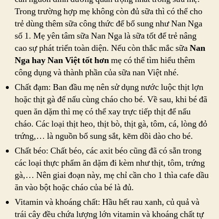
Trong trường hợp mẹ không còn đủ sữa thì có thể cho
trẻ dùng thêm sữa công thức để bổ sung như Nan Nga
số 1. Mẹ yên tâm sữa Nan Nga là sữa tốt để trẻ nâng
cao sự phát triển toàn diện. Nếu còn thắc mắc sữa
Nan
Nga hay Nan Việt tốt hơn
mẹ có thể tìm hiểu thêm
công dụng và thành phần của sữa nan Việt nhé.
Chất đạm: Ban đầu mẹ nên sử dụng nước luộc thịt lợn
hoặc thịt gà để nấu cùng cháo cho bé. Về sau, khi bé đã
quen ăn dặm thì mẹ có thể xay trực tiếp thịt để nấu
cháo. Các loại thịt heo, thịt bò, thịt gà, tôm, cá, lòng đỏ
trứng,… là nguồn bổ sung sắt, kẽm dồi dào cho bé.
Chất béo: Chất béo, các axit béo cũng đã có sẵn trong
các loại thực phẩm ăn dặm đi kèm như thịt, tôm, trứng
gà,… Nên giai đoạn này, mẹ chỉ cần cho 1 thìa cafe dầu
ăn vào bột hoặc cháo của bé là đủ.
Vitamin và khoáng chất: Hầu hết rau xanh, củ quả và
trái cây đều chứa lượng lớn vitamin và khoáng chất tự