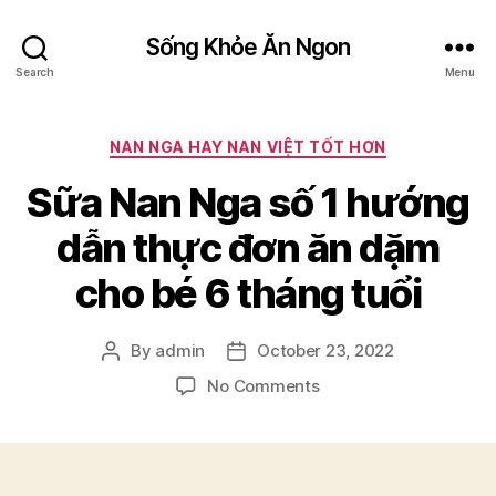
Sống Khỏe Ăn Ngon
Search
Menu
Categories
NAN NGA HAY NAN VIỆT TỐT HƠN
Sữa Nan Nga số 1 hướng
dẫn thực đơn ăn dặm
cho bé 6 tháng tuổi
By
admin
October 23, 2022
Post
Post
author
date
on
No Comments
Sữa
Nan
Nga
số