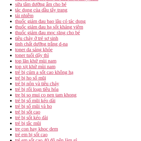
sữa tắm dưỡng ẩm cho bé
tác dụng của dầu tẩy trang
tái nhiễm
thuốc giảm đau bao lâu có tác dụng
thuốc giảm đau hạ sốt kháng viêm
thuốc giảm đau mọc răng cho bé
tiêu chảy ở trẻ sơ sinh
tinh chất dưỡng trắng d-na
toner da sáng khỏe
toner tuổi dậy thì
top lăn khử mùi nam
top xịt khử mùi nam
trẻ bị cúm a sốt cao không hạ
trẻ bị ho sổ mũi
trẻ bị nôn và tiêu chảy
trẻ bị rối loạn tiêu hóa
tre bi so mui co nen tam khong
trẻ bị sổ mũi kéo dài
trẻ bị sổ mũi và ho
trẻ bị sốt cao
trẻ bị sốt kéo dài
trẻ bị tắc mũi
tre con hay khoc dem
trẻ em bị sốt cao
trẻ em sốt cao 40 độ nên làm gì