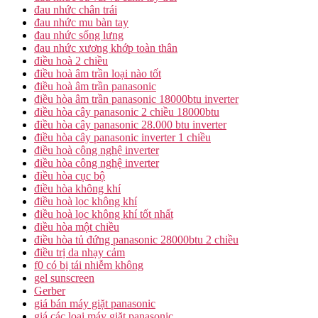
đau nhức chân trái
đau nhức mu bàn tay
đau nhức sống lưng
đau nhức xương khớp toàn thân
điều hoà 2 chiều
điều hoà âm trần loại nào tốt
điều hoà âm trần panasonic
điều hòa âm trần panasonic 18000btu inverter
điều hòa cây panasonic 2 chiều 18000btu
điều hòa cây panasonic 28.000 btu inverter
điều hòa cây panasonic inverter 1 chiều
điều hoà công nghệ inverter
điều hòa công nghệ inverter
điều hòa cục bộ
điều hòa không khí
điều hoà lọc không khí
điều hoà lọc không khí tốt nhất
điều hòa một chiều
điều hòa tủ đứng panasonic 28000btu 2 chiều
điều trị da nhạy cảm
f0 có bị tái nhiễm không
gel sunscreen
Gerber
giá bán máy giặt panasonic
giá các loại máy giặt panasonic