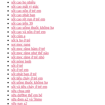
sốt cao ho nhiều
sốt cao mất vị giác
sốt cao nôn ở trẻ em
sốt cao phát ban
sốt cao rét run ở trẻ em
sốt cao trên 39
sốt cao uống thuốc không hạ
sốt cao và nôn ở trẻ em
sốt cúm a
sốt k hạ ở trẻ
sot moc rang
sốt mọc răng hàm ở trẻ
sốt mọc răng như thế nào
sốt mọc răng ở trẻ nhỏ
sốt nóng lạnh
sốt ở trẻ
sốt ở trẻ em
sốt phát ban ở trẻ
sốt tiêu chảy ở trẻ em
sốt uống thuốc không hạ
sốt và tiêu chảy ở trẻ em
sữa chua ptit
sữa dưỡng thể em bé
sữa đạm a2 và 5hmo
sữa nan a2