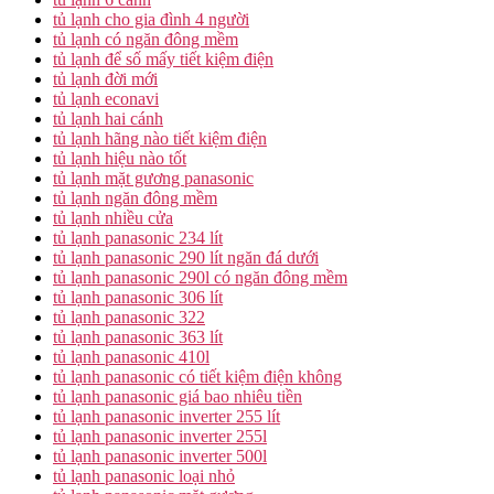
tủ lạnh cho gia đình 4 người
tủ lạnh có ngăn đông mềm
tủ lạnh để số mấy tiết kiệm điện
tủ lạnh đời mới
tủ lạnh econavi
tủ lạnh hai cánh
tủ lạnh hãng nào tiết kiệm điện
tủ lạnh hiệu nào tốt
tủ lạnh mặt gương panasonic
tủ lạnh ngăn đông mềm
tủ lạnh nhiều cửa
tủ lạnh panasonic 234 lít
tủ lạnh panasonic 290 lít ngăn đá dưới
tủ lạnh panasonic 290l có ngăn đông mềm
tủ lạnh panasonic 306 lít
tủ lạnh panasonic 322
tủ lạnh panasonic 363 lít
tủ lạnh panasonic 410l
tủ lạnh panasonic có tiết kiệm điện không
tủ lạnh panasonic giá bao nhiêu tiền
tủ lạnh panasonic inverter 255 lít
tủ lạnh panasonic inverter 255l
tủ lạnh panasonic inverter 500l
tủ lạnh panasonic loại nhỏ