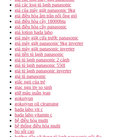
giá các loại tủ lạnh panasonic
giá của máy giặt panasonic 9kg
giá điều hòa âm trần nối ống gió
giá điều hòa cây 18000btu
giá điều hòa cây panasonic
giá lotion hada labo
giá máy giặt cửa trước panasonic
giá máy giặt panasonic 9kg inverter
giá máy giặt panasonic inverter
giá tiền tủ lạnh panasonic
giá tủ lạnh panasonic 2 cánh
giá tủ lạnh panasonic 550l
giá tủ lạnh panasonic inverter
giá tủ panasonic
giấc ngủ của trẻ
giac ngu tre so sinh
giữ màu quần jean
gokujyun
gokujyun oil cleansing
hada labo vit c
hada labo vitamin c
hệ điều hòa multi
hệ thống điều hòa multi
ho sốt cao
hướng dẫn sử dụng tủ lạnh panasonic nội địa