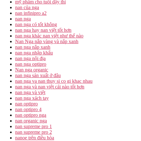
mỹ phẩm cho tuổi dậy thì
nan của nga
nan infinipro a2
nan nga
nan nga có tốt không
nan nga hay nan việt tốt hơn
nan nga khác nan việt như thế nào
Nan Nga nắp vàng và nắp xanh
nan nga nắp xanh
nan nga nhập khẩu
nan nga nội địa
nan nga optipro
Nan nga organic
nan nga sản xuất ở đâu
nan nga va nan thuy si co gi khac nhau
nan nga và nan việt cái nào tốt hơn
nan nga và việt
nan nga xách tay
nan optipro
nan optipro 4
nan optipro nga
nan organic nga
nan supreme pro 1
nan supreme pro 2
nanoe trên điều hòa