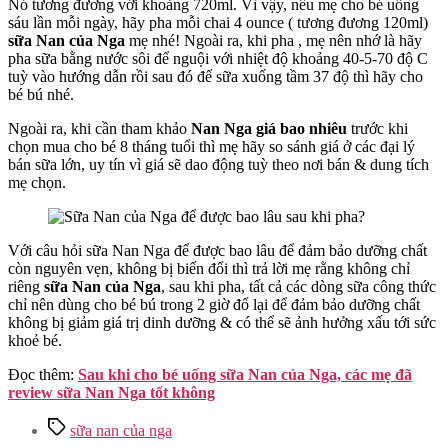
Nó tương đương với khoảng 720ml. Vì vậy, nếu mẹ cho bé uống
sáu lần mỗi ngày, hãy pha mỗi chai 4 ounce ( tương đương 120ml)
sữa Nan của Nga
mẹ nhé! Ngoài ra, khi pha , mẹ nên nhớ là hãy
pha sữa bằng nước sôi để nguội với nhiệt độ khoảng 40-5-70 độ C
tuỳ vào hướng dẫn rồi sau đó để
sữa
xuống tầm 37 độ thì hãy cho
bé bú nhé.
Ngoài ra, khi cần tham khảo
Nan Nga giá bao nhiêu
trước khi
chọn mua cho bé 8 tháng tuổi thì mẹ hãy so sánh giá ở các đại lý
bán sữa lớn, uy tín vì giá sẽ dao động tuỳ theo nơi bán & dung tích
mẹ chọn.
Với câu hỏi sữa Nan Nga để được bao lâu
để đảm bảo dưỡng chất
còn nguyên vẹn, không bị biến đổi
thì trả lời mẹ rằng không chỉ
riêng
sữa Nan của Nga
, sau khi pha, tất cả các dòng sữa công thức
chỉ nên dùng cho bé bú trong 2 giờ đổ lại để đảm bảo dưỡng chất
không bị giảm giá trị dinh dưỡng & có thể sẽ ảnh hưởng xấu tới sức
khoẻ bé.
Đọc thêm:
Sau khi cho bé uống sữa Nan của Nga, các mẹ đã
review sữa Nan Nga tốt không
Tags
sữa nan của nga