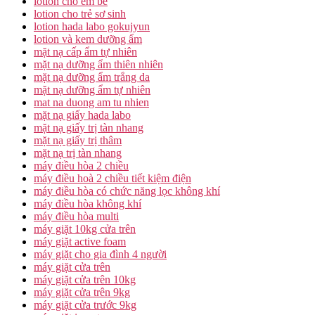
lotion cho em bé
lotion cho trẻ sơ sinh
lotion hada labo gokujyun
lotion và kem dưỡng ẩm
mặt nạ cấp ẩm tự nhiên
mặt nạ dưỡng ẩm thiên nhiên
mặt nạ dưỡng ẩm trắng da
mặt nạ dưỡng ẩm tự nhiên
mat na duong am tu nhien
mặt nạ giấy hada labo
mặt nạ giấy trị tàn nhang
mặt nạ giấy trị thâm
mặt nạ trị tàn nhang
máy điều hòa 2 chiều
máy điều hoà 2 chiều tiết kiệm điện
máy điều hòa có chức năng lọc không khí
máy điều hòa không khí
máy điều hòa multi
máy giặt 10kg cửa trên
máy giặt active foam
máy giặt cho gia đình 4 người
máy giặt cửa trên
máy giặt cửa trên 10kg
máy giặt cửa trên 9kg
máy giặt cửa trước 9kg