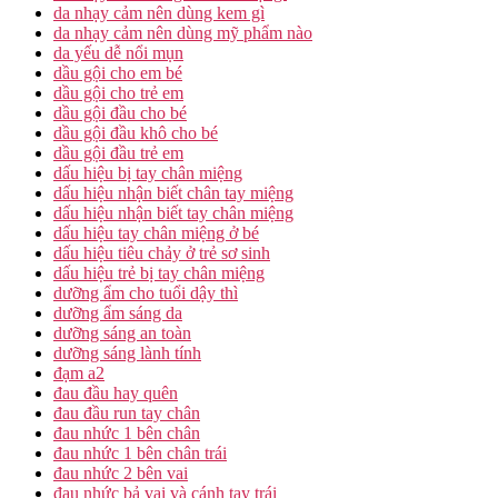
da nhạy cảm nên dùng kem gì
da nhạy cảm nên dùng mỹ phẩm nào
da yếu dễ nổi mụn
dầu gội cho em bé
dầu gội cho trẻ em
dầu gội đầu cho bé
dầu gội đầu khô cho bé
dầu gội đầu trẻ em
dấu hiệu bị tay chân miệng
dấu hiệu nhận biết chân tay miệng
dấu hiệu nhận biết tay chân miệng
dấu hiệu tay chân miệng ở bé
dấu hiệu tiêu chảy ở trẻ sơ sinh
dấu hiệu trẻ bị tay chân miệng
dưỡng ẩm cho tuổi dậy thì
dưỡng ẩm sáng da
dưỡng sáng an toàn
dưỡng sáng lành tính
đạm a2
đau đầu hay quên
đau đầu run tay chân
đau nhức 1 bên chân
đau nhức 1 bên chân trái
đau nhức 2 bên vai
đau nhức bả vai và cánh tay trái