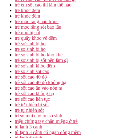
trẻ em sốt cao thì làm thế nào
tre khoc dem
trẻ khóc đêm
tre moc rang nao truoc
trẻ mọc răng sốt bao lâu
trẻ nhỏ bị sốt
trẻ quấy khóc về đêm
trẻ sơ sinh bị ho
tre so sinh bi ho
tre so sinh bi ho kho khe
trẻ sơ sinh bị sốt nên làm gì
trẻ sơ sinh khóc đêm
tre so sinh sot cao
trẻ sốt cao 40 độ
trẻ sốt cao 40 độ không hạ
trẻ sốt cao ăn vào nôn ra
trẻ sốt cao không hạ
trẻ sốt cao liên tục
trẻ tự nhiên bị sốt
trẻ tự nhiên sốt
tri so mui cho tre so sinh
triệu chứng tay chân miệng ở trẻ
tủ lạnh 3 cánh
tủ lạnh 3 cánh có ngăn đông mềm
tủ lạnh 6 cánh