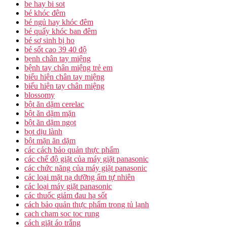
be hay bi sot
bé khóc đêm
bé ngủ hay khóc đêm
bé quấy khóc ban đêm
bé sơ sinh bị ho
bé sốt cao 39 40 độ
bẹnh chân tay miệng
bệnh tay chân miệng trẻ em
biểu hiện chân tay miệng
biểu hiện tay chân miệng
blossomy
bột ăn dặm cerelac
bột ăn dặm mặn
bột ăn dặm ngọt
bọt dịu lành
bột mặn ăn dặm
các cách bảo quản thực phẩm
các chế độ giặt của máy giặt panasonic
các chức năng của máy giặt panasonic
các loại mặt nạ dưỡng ẩm tự nhiên
các loại máy giặt panasonic
các thuốc giảm đau hạ sốt
cách bảo quản thực phẩm trong tủ lạnh
cach cham soc toc rung
cách giặt áo trắng