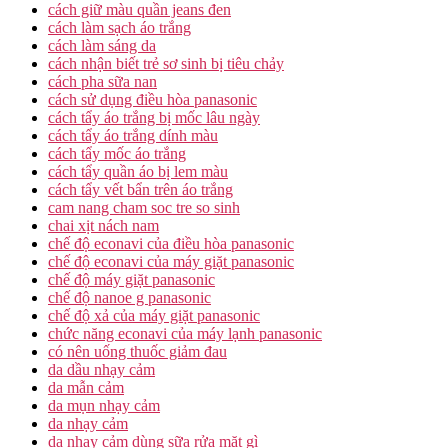
cách giữ màu quần jeans đen
cách làm sạch áo trắng
cách làm sáng da
cách nhận biết trẻ sơ sinh bị tiêu chảy
cách pha sữa nan
cách sử dụng điều hòa panasonic
cách tẩy áo trắng bị mốc lâu ngày
cách tẩy áo trắng dính màu
cách tẩy mốc áo trắng
cách tẩy quần áo bị lem màu
cách tẩy vết bẩn trên áo trắng
cam nang cham soc tre so sinh
chai xịt nách nam
chế độ econavi của điều hòa panasonic
chế độ econavi của máy giặt panasonic
chế độ máy giặt panasonic
chế độ nanoe g panasonic
chế độ xả của máy giặt panasonic
chức năng econavi của máy lạnh panasonic
có nên uống thuốc giảm đau
da dầu nhạy cảm
da mẫn cảm
da mụn nhạy cảm
da nhạy cảm
da nhạy cảm dùng sữa rửa mặt gì