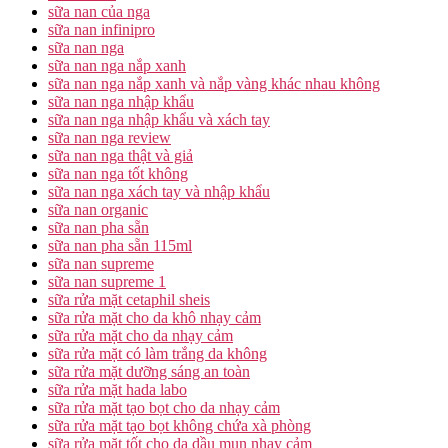
sữa nan của nga
sữa nan infinipro
sữa nan nga
sữa nan nga nắp xanh
sữa nan nga nắp xanh và nắp vàng khác nhau không
sữa nan nga nhập khẩu
sữa nan nga nhập khẩu và xách tay
sữa nan nga review
sữa nan nga thật và giả
sữa nan nga tốt không
sữa nan nga xách tay và nhập khẩu
sữa nan organic
sữa nan pha sẵn
sữa nan pha sẵn 115ml
sữa nan supreme
sữa nan supreme 1
sữa rửa mặt cetaphil sheis
sữa rửa mặt cho da khô nhạy cảm
sữa rửa mặt cho da nhạy cảm
sữa rửa mặt có làm trắng da không
sữa rửa mặt dưỡng sáng an toàn
sữa rửa mặt hada labo
sữa rửa mặt tạo bọt cho da nhạy cảm
sữa rửa mặt tạo bọt không chứa xà phòng
sữa rửa mặt tốt cho da dầu mụn nhạy cảm