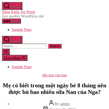
Skip
Search
to
Sống Khỏe Ăn Ngon
the
Just another WordPress site
content
Menu
Sample Page
Search
Search
for:
Close
search
Close Menu
Sample Page
Categories
sữa nan của nga
Mẹ có biết trong một ngày bé 8 tháng nên
được bú bao nhiêu sữa Nan của Nga?
Post
By
admin
author
Post