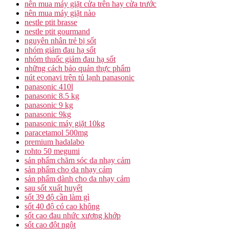
nên mua máy giặt cửa trên hay cửa trước
nên mua máy giặt nào
nestle ptit brasse
nestle ptit gourmand
nguyên nhân trẻ bị sốt
nhóm giảm đau hạ sốt
nhóm thuốc giảm đau hạ sốt
những cách bảo quản thực phẩm
nút econavi trên tủ lạnh panasonic
panasonic 410l
panasonic 8.5 kg
panasonic 9 kg
panasonic 9kg
panasonic máy giặt 10kg
paracetamol 500mg
premium hadalabo
rohto 50 megumi
sản phẩm chăm sóc da nhạy cảm
sản phẩm cho da nhạy cảm
sản phẩm dành cho da nhạy cảm
sau sốt xuất huyết
sốt 39 độ cần làm gì
sốt 40 độ có cao không
sốt cao đau nhức xương khớp
sốt cao đột ngột