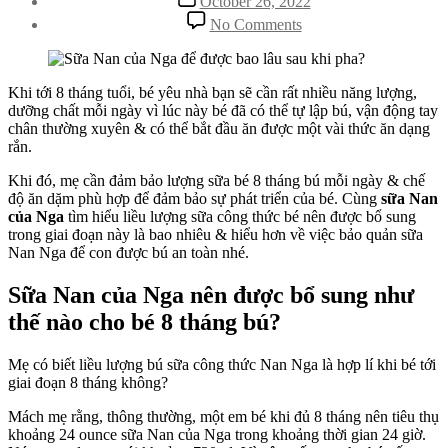
October 26, 2022
date
on
No Comments
Mẹ
có
biết
trong
Khi tới 8 tháng tuổi, bé yêu nhà bạn sẽ cần rất nhiều năng lượng,
một
dưỡng chất mỗi ngày vì lúc này bé đã có thể tự lập bú, vận động tay
ngày
chân thường xuyên & có thể bắt đầu ăn được một vài thức ăn dạng
bé
rắn.
8
Khi đó, mẹ cần đảm bảo lượng sữa bé 8 tháng bú mỗi ngày & chế
tháng
độ ăn dặm phù hợp để đảm bảo sự phát triển của bé. Cùng
nên
sữa Nan
của Nga
tìm hiểu liều lượng sữa công thức bé nên được bổ sung
được
trong giai đoạn này là bao nhiêu & hiểu hơn về việc bảo quản sữa
bú
Nan Nga
để con được bú an toàn nhé.
bao
nhiêu
sữa
Sữa Nan của Nga
nên được bổ sung như
Nan
thế nào cho bé 8 tháng bú?
của
Nga?
Mẹ có biết liều lượng bú sữa công thức Nan Nga là hợp lí khi bé tới
giai đoạn 8 tháng không?
Mách mẹ rằng, thông thường, một em bé khi đủ 8 tháng nên tiêu thụ
khoảng 24 ounce sữa Nan của Nga trong khoảng thời gian 24 giờ.