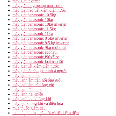
máy giặt inverter
máy giặt lồng ngang panasonic
máy giặt nào tiết kiệm điện nước
máy giặt panasonic 10 5kg
máy giặt panasonic 10kg
máy giặt panasonic 10kg inverter
máy giặt panasonic 11 5kg
máy giặt panasonic 11kg
máy giặt panasonic 8 5kg inverter
máy giặt panasonic 8.5 kg inverter
máy giặt panasonic 9kg mới nhất
máy giặt panasonic econavi
máy giặt panasonic f90x5lrv
máy giặt panasonic loại nào tốt
máy giặt tiết kiệm điện nước
máy giặt tốt cho gia đình 4 người
máy lạnh 2 chiều
máy lạnh âm trần nối ống gió
máy lạnh âm trần ống gió
máy lạnh điều hòa
máy lạnh hai chiều
máy lạnh lọc không khí
máy lọc không khí và điều hòa
mua thuốc giảm đau
mua tủ lạnh loại nào tốt và tiết kiệm điện