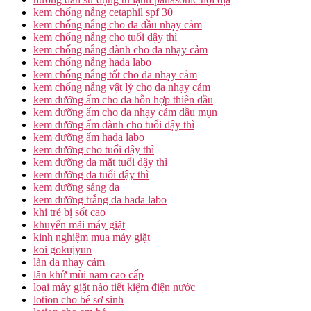
kem chống nắng cetaphil spf 30
kem chống nắng cho da dầu nhạy cảm
kem chống nắng cho tuổi dậy thì
kem chống nắng dành cho da nhạy cảm
kem chống nắng hada labo
kem chống nắng tốt cho da nhạy cảm
kem chống nắng vật lý cho da nhạy cảm
kem dưỡng ẩm cho da hỗn hợp thiên dầu
kem dưỡng ẩm cho da nhạy cảm dầu mụn
kem dưỡng ẩm dành cho tuổi dậy thì
kem dưỡng ẩm hada labo
kem dưỡng cho tuổi dậy thì
kem dưỡng da mặt tuổi dậy thì
kem dưỡng da tuổi dậy thì
kem dưỡng sáng da
kem dưỡng trắng da hada labo
khi trẻ bị sốt cao
khuyến mãi máy giặt
kinh nghiệm mua máy giặt
koi gokujyun
làn da nhạy cảm
lăn khử mùi nam cao cấp
loại máy giặt nào tiết kiệm điện nước
lotion cho bé sơ sinh