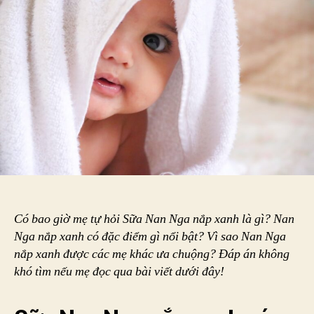
và
cách
nhận
biết
Nan
Nga
nắp
xanh
chính
hãng
Có bao giờ mẹ tự hỏi Sữa Nan Nga nắp xanh là gì? Nan
Nga nắp xanh có đặc điểm gì nổi bật? Vì sao Nan Nga
nắp xanh được các mẹ khác ưa chuộng? Đáp án không
khó tìm nếu mẹ đọc qua bài viết dưới đây!