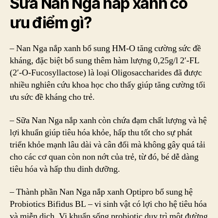
Sữa Nan Nga nắp xanh có
ưu điểm gì?
– Nan Nga nắp xanh bổ sung HM-O tăng cường sức đề
kháng, đặc biệt bổ sung thêm hàm lượng 0,25g/l 2′-FL
(2′-O-Fucosyllactose) là loại Oligosaccharides đã được
nhiều nghiên cứu khoa học cho thấy giúp tăng cường tối
ưu sức đề kháng cho trẻ.
– Sữa Nan Nga nắp xanh còn chứa đạm chất lượng và hệ
lợi khuẩn giúp tiêu hóa khỏe, hấp thu tốt cho sự phát
triển khỏe mạnh lâu dài và cân đối mà không gây quá tải
cho các cơ quan còn non nớt của trẻ, từ đó, bé dễ dàng
tiêu hóa và hấp thu dinh dưỡng.
– Thành phần Nan Nga nắp xanh Optipro bổ sung hệ
Probiotics Bifidus BL – vi sinh vật có lợi cho hệ tiêu hóa
và miễn dịch. Vi khuẩn sống probiotic duy trì một đường