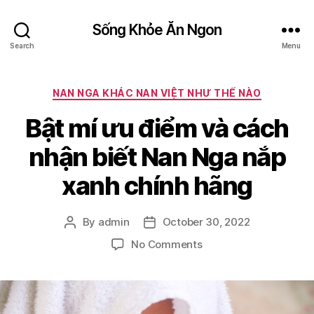
Sống Khỏe Ăn Ngon
Search
Menu
Categories
NAN NGA KHÁC NAN VIỆT NHƯ THẾ NÀO
Bật mí ưu điểm và cách
nhận biết Nan Nga nắp
xanh chính hãng
By
admin
October 30, 2022
Post
Post
author
date
on
No Comments
Bật
mí
ưu
điểm