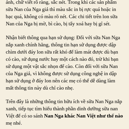
ảnh, chữ viết rõ ràng, sắc nét. Trong khi các sản phẩm
sữa Nan của Nga giả thì màu sắc in bị rực quá hoặc in
bạc quá, không có màu rõ nét. Các chi tiết trên lon sữa
Nan của Nga bị mờ, bì cào, bị tẩy xoá hay bị gỉ sét.
Nhận biết thông qua hạn sử dụng: Đối với sữa Nan Nga
nắp xanh chính hãng, thông tin hạn sử dụng được dập
chìm dưới đáy lon sữa rất khó để làm mát được dù bạn
có cào, sử dụng nước hay một cách nào đó, trừ khi bạn
sử dụng một vật sắc nhọn để cào. Còn đối với sữa Nan
của Nga giả, vì không được sử dụng công nghệ in dập
hạn sử dụng ở đáy lon nên các mẹ có thể dễ dàng làm
mất thông tin này dù chỉ cào nhẹ.
Trên đây là những thông tin hữu ích về sữa Nan Nga nắp
xanh, tiếp tục tìm hiểu thành phần dinh dưỡng sữa nan
Việt để có so sánh
Nan Nga khác Nan Việt như thế nào
mẹ nhé.