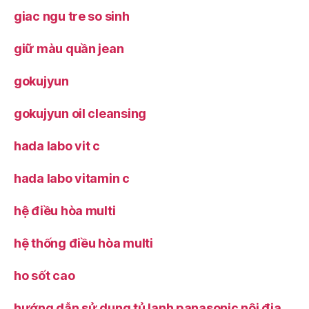
giac ngu tre so sinh
giữ màu quần jean
gokujyun
gokujyun oil cleansing
hada labo vit c
hada labo vitamin c
hệ điều hòa multi
hệ thống điều hòa multi
ho sốt cao
hướng dẫn sử dụng tủ lạnh panasonic nội địa