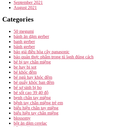
September 2021
August 2021
Categories
50 megumi
bánh ăn dặm gerber
banh gerber
bánh gerber
báo giá điều hòa cây panasonic
bảo quản thực phẩm trong tủ lạnh đúng cách
bé bị tay chân miệng
be hay bi sot
bé khóc đêm
bé ngủ hay khóc đêm
bé quấy khóc ban đêm
bé sơ sinh bị ho
bé sốt cao 39 40 độ
bẹnh chân tay miệng
bệnh tay chân miệng trẻ em
biểu hiện chân tay miệng
biểu hiện tay chân miệng
blossomy
bột ăn dặm cerelac