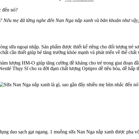
Mẹ
có
biết
sữa
 Nếu mẹ đã từng nghe đến Nan Nga nắp xanh và băn khoăn như vậy, hã
Nan
Nga
nắp
xanh
òng sữa ngoại nhập. Sản phẩm được thiết kế riêng cho đối tượng trẻ sơ
là
ất cần thiết giúp bé tăng trưởng khỏe mạnh và phát triển về thể chất 
gì?
Hướng
hàm lượng HM-O giúp tăng cường đề kháng cho trẻ trong giai đoạn đầu
dẫn
stlé Thụy Sĩ cho ra đời đạm chất lượng Optipro dễ tiêu hóa, dễ hấp thu
cách
pha
&
bảo
quản
ng dao sạch gạt ngang. 1 muỗng sữa Nan Nga nắp xanh được pha với 