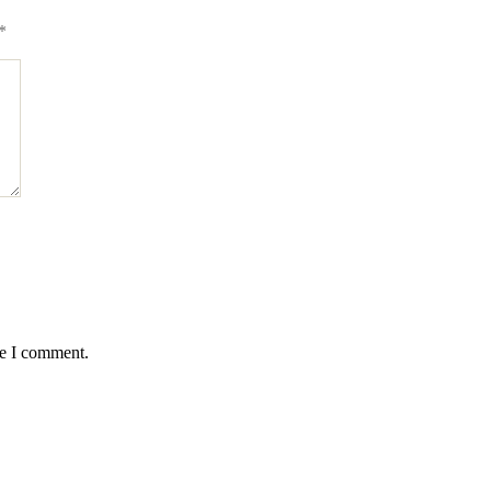
*
me I comment.