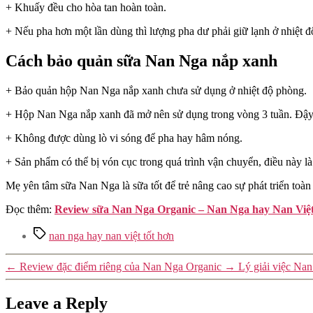
+ Khuấy đều cho hòa tan hoàn toàn.
+ Nếu pha hơn một lần dùng thì lượng pha dư phải giữ lạnh ở nhiệt đ
Cách bảo quản sữa Nan Nga nắp xanh
+ Bảo quản hộp Nan Nga nắp xanh chưa sử dụng ở nhiệt độ phòng.
+ Hộp Nan Nga nắp xanh đã mở nên sử dụng trong vòng 3 tuần. Ðậy n
+ Không được dùng lò vi sóng để pha hay hâm nóng.
+ Sản phẩm có thể bị vón cục trong quá trình vận chuyển, điều này 
Mẹ yên tâm sữa Nan Nga là sữa tốt để trẻ nâng cao sự phát triển toà
Đọc thêm:
Review sữa Nan Nga Organic – Nan Nga hay Nan Việt
Tags
nan nga hay nan việt tốt hơn
←
Review đặc điểm riêng của Nan Nga Organic
→
Lý giải việc Na
Leave a Reply