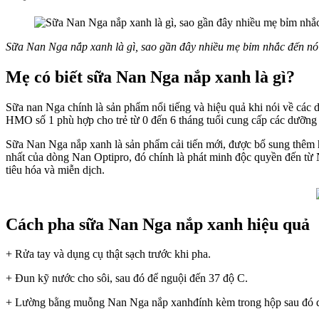
Sữa Nan Nga nắp xanh là gì, sao gần đây nhiều mẹ bỉm nhắc đến nó?
Mẹ có biết sữa Nan Nga nắp xanh là gì?
Sữa nan Nga chính là sản phẩm nổi tiếng và hiệu quả khi nói về các d
HMO số 1 phù hợp cho trẻ từ 0 đến 6 tháng tuổi cung cấp các dưỡng ch
Sữa Nan Nga nắp xanh là sản phẩm cải tiến mới, được bổ sung thêm 
nhất của dòng Nan Optipro, đó chính là phát minh độc quyền đến từ Ne
tiêu hóa và miễn dịch.
Cách pha sữa
Nan Nga nắp xanh
hiệu quả
+ Rửa tay và dụng cụ thật sạch trước khi pha.
+ Đun kỹ nước cho sôi, sau đó để nguội đến 37 độ C.
+ Lường bằng muỗng Nan Nga nắp xanhđính kèm trong hộp sau đó dụ