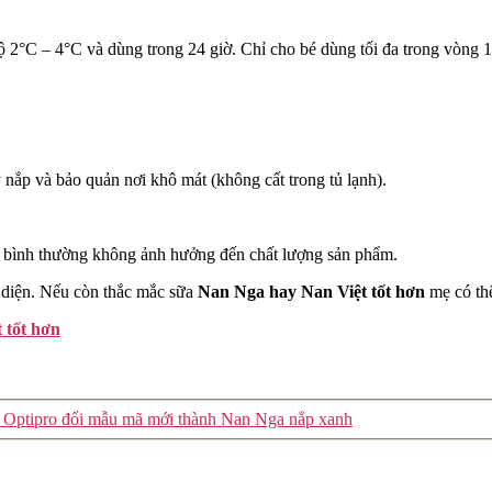
ộ 2°C – 4°C và dùng trong 24 giờ. Chỉ cho bé dùng tối đa trong vòng 1
ắp và bảo quản nơi khô mát (không cất trong tủ lạnh).
là bình thường không ảnh hưởng đến chất lượng sản phẩm.
n diện. Nếu còn thắc mắc sữa
Nan Nga hay Nan Việt tốt hơn
mẹ có th
 tốt hơn
n Optipro đổi mẫu mã mới thành Nan Nga nắp xanh