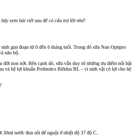
y xem bài viết sau để có câu trả lời nhé!
 sinh giai đoạn từ 0 đến 6 tháng tuổi. Trong đó sữa Nan Optipro
và não bộ.
 đời non nớt. Bên cạnh đó, sữa vẫn duy trì những ưu điểm nổi bật
 và hệ lợi khuẩn Probiotics Bifidus BL – vi sinh vật có lợi cho hệ
30ml nước đun sôi để nguội ở nhiệt độ 37 độ C.