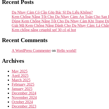
Recent Posts
Da Nhạy Cảm Có Cần Gặp Bác Sĩ Da Liễu Không?
Kem Chống Nắng Tốt Cho Da Nhạy Cảm: An Toàn Cho San
Dùng Kem Chống Nắng Tốt Cho Da Nhạy Cảm Khi Trang Đ
Giải Mã Kem Chống Nắng Dành Cho Da Nhạy Cảm: Lá Chắ
Kem chống nắng cetaphil spf 30 có gì hot
Recent Comments
A WordPress Commenter
on
Hello world!
Archives
May 2025
April 2025
March 2025
February 2025
January 2025
December 2024
November 2024
October 2024
December 2023