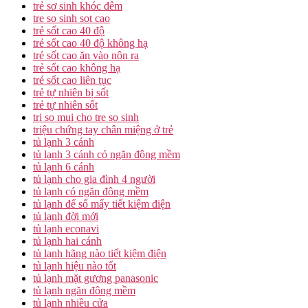
trẻ sơ sinh khóc đêm
tre so sinh sot cao
trẻ sốt cao 40 độ
trẻ sốt cao 40 độ không hạ
trẻ sốt cao ăn vào nôn ra
trẻ sốt cao không hạ
trẻ sốt cao liên tục
trẻ tự nhiên bị sốt
trẻ tự nhiên sốt
tri so mui cho tre so sinh
triệu chứng tay chân miệng ở trẻ
tủ lạnh 3 cánh
tủ lạnh 3 cánh có ngăn đông mềm
tủ lạnh 6 cánh
tủ lạnh cho gia đình 4 người
tủ lạnh có ngăn đông mềm
tủ lạnh để số mấy tiết kiệm điện
tủ lạnh đời mới
tủ lạnh econavi
tủ lạnh hai cánh
tủ lạnh hãng nào tiết kiệm điện
tủ lạnh hiệu nào tốt
tủ lạnh mặt gương panasonic
tủ lạnh ngăn đông mềm
tủ lạnh nhiều cửa