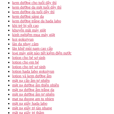
kem dưỡng cho tuổi dậy thì
kem dưỡng da mặt tuổi dậy thì
kem dưỡng da tuổi dậy thì
kem dưỡng sáng da
kem dưỡng trắng da hada labo
khi trẻ bị sốt cao
khuyến mãi máy giặt
kinh nghiệm mua máy giặt
koi gokujyun
làn da nhạy cảm
lăn khử mùi nam cao cấp
loại máy giặt nào tiết kiệm điện nước
lotion cho bé sơ sinh
lotion cho em bé
lotion cho trẻ sơ sinh
lotion hada labo gokujyun
lotion và kem dưỡng ẩm
mặt nạ cấp ẩm tự nhiên
mặt nạ dưỡng ẩm thiên nhiên
mặt nạ dưỡng ẩm trắng da
mặt nạ dưỡng ẩm tự nhiên
mat na duong am tu nhien
mặt nạ giấy hada labo
mặt nạ giấy trị tàn nhang
mặt nạ giấy trị thâm