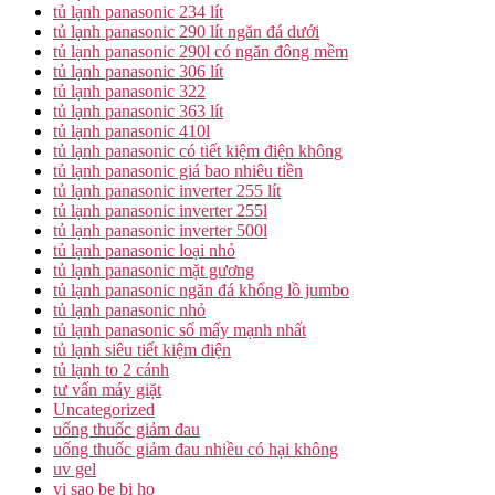
tủ lạnh panasonic 234 lít
tủ lạnh panasonic 290 lít ngăn đá dưới
tủ lạnh panasonic 290l có ngăn đông mềm
tủ lạnh panasonic 306 lít
tủ lạnh panasonic 322
tủ lạnh panasonic 363 lít
tủ lạnh panasonic 410l
tủ lạnh panasonic có tiết kiệm điện không
tủ lạnh panasonic giá bao nhiêu tiền
tủ lạnh panasonic inverter 255 lít
tủ lạnh panasonic inverter 255l
tủ lạnh panasonic inverter 500l
tủ lạnh panasonic loại nhỏ
tủ lạnh panasonic mặt gương
tủ lạnh panasonic ngăn đá khổng lồ jumbo
tủ lạnh panasonic nhỏ
tủ lạnh panasonic số mấy mạnh nhất
tủ lạnh siêu tiết kiệm điện
tủ lạnh to 2 cánh
tư vấn máy giặt
Uncategorized
uống thuốc giảm đau
uống thuốc giảm đau nhiều có hại không
uv gel
vi sao be bi ho