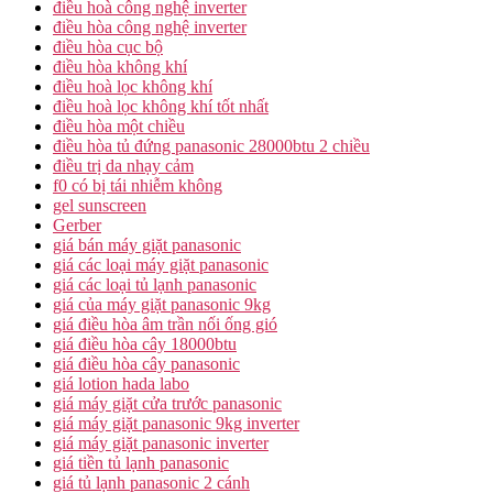
điều hoà công nghệ inverter
điều hòa công nghệ inverter
điều hòa cục bộ
điều hòa không khí
điều hoà lọc không khí
điều hoà lọc không khí tốt nhất
điều hòa một chiều
điều hòa tủ đứng panasonic 28000btu 2 chiều
điều trị da nhạy cảm
f0 có bị tái nhiễm không
gel sunscreen
Gerber
giá bán máy giặt panasonic
giá các loại máy giặt panasonic
giá các loại tủ lạnh panasonic
giá của máy giặt panasonic 9kg
giá điều hòa âm trần nối ống gió
giá điều hòa cây 18000btu
giá điều hòa cây panasonic
giá lotion hada labo
giá máy giặt cửa trước panasonic
giá máy giặt panasonic 9kg inverter
giá máy giặt panasonic inverter
giá tiền tủ lạnh panasonic
giá tủ lạnh panasonic 2 cánh