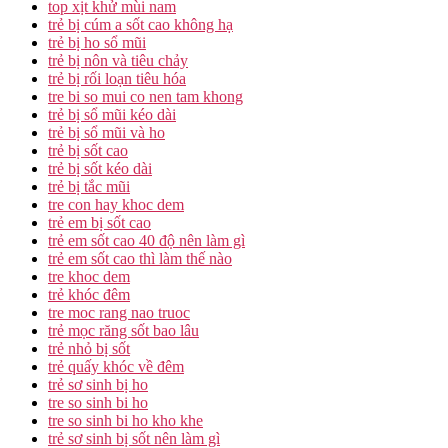
top xịt khử mùi nam
trẻ bị cúm a sốt cao không hạ
trẻ bị ho sổ mũi
trẻ bị nôn và tiêu chảy
trẻ bị rối loạn tiêu hóa
tre bi so mui co nen tam khong
trẻ bị sổ mũi kéo dài
trẻ bị sổ mũi và ho
trẻ bị sốt cao
trẻ bị sốt kéo dài
trẻ bị tắc mũi
tre con hay khoc dem
trẻ em bị sốt cao
trẻ em sốt cao 40 độ nên làm gì
trẻ em sốt cao thì làm thế nào
tre khoc dem
trẻ khóc đêm
tre moc rang nao truoc
trẻ mọc răng sốt bao lâu
trẻ nhỏ bị sốt
trẻ quấy khóc về đêm
trẻ sơ sinh bị ho
tre so sinh bi ho
tre so sinh bi ho kho khe
trẻ sơ sinh bị sốt nên làm gì