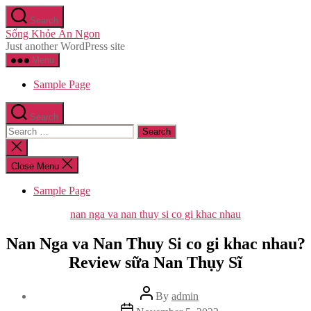
Skip
Search
to
Sống Khỏe Ăn Ngon
the
Just another WordPress site
content
Menu
Sample Page
Search
Search
for:
Close
search
Close Menu
Sample Page
Categories
nan nga va nan thuy si co gi khac nhau
Nan Nga va Nan Thuy Si co gi khac nhau?
Review sữa Nan Thụy Sĩ
Post
By
admin
author
Post