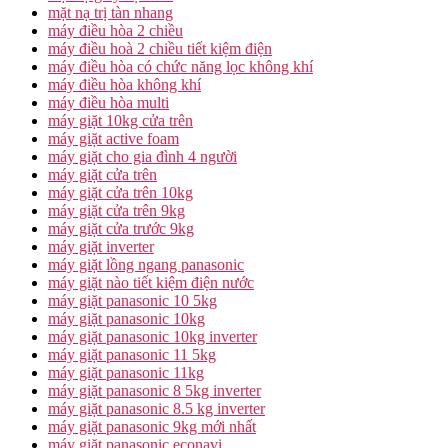
mặt nạ trị tàn nhang
máy điều hòa 2 chiều
máy điều hoà 2 chiều tiết kiệm điện
máy điều hòa có chức năng lọc không khí
máy điều hòa không khí
máy điều hòa multi
máy giặt 10kg cửa trên
máy giặt active foam
máy giặt cho gia đình 4 người
máy giặt cửa trên
máy giặt cửa trên 10kg
máy giặt cửa trên 9kg
máy giặt cửa trước 9kg
máy giặt inverter
máy giặt lồng ngang panasonic
máy giặt nào tiết kiệm điện nước
máy giặt panasonic 10 5kg
máy giặt panasonic 10kg
máy giặt panasonic 10kg inverter
máy giặt panasonic 11 5kg
máy giặt panasonic 11kg
máy giặt panasonic 8 5kg inverter
máy giặt panasonic 8.5 kg inverter
máy giặt panasonic 9kg mới nhất
máy giặt panasonic econavi