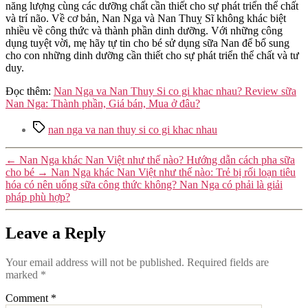
năng lượng cùng các dưỡng chất cần thiết cho sự phát triển thể chất
và trí não. Về cơ bản, Nan Nga và Nan Thuỵ Sĩ không khác biệt
nhiều về công thức và thành phần dinh dưỡng. Với những công
dụng tuyệt vời, mẹ hãy tự tin cho bé sử dụng sữa Nan để bổ sung
cho con những dinh dưỡng cần thiết cho sự phát triển thể chất và tư
duy.
Đọc thêm:
Nan Nga va Nan Thuy Si co gi khac nhau? Review sữa
Nan Nga: Thành phần, Giá bán, Mua ở đâu?
Tags
nan nga va nan thuy si co gi khac nhau
←
Nan Nga khác Nan Việt như thế nào? Hướng dẫn cách pha sữa
cho bé
→
Nan Nga khác Nan Việt như thế nào: Trẻ bị rối loạn tiêu
hóa có nên uống sữa công thức không? Nan Nga có phải là giải
pháp phù hợp?
Leave a Reply
Your email address will not be published.
Required fields are
marked
*
Comment
*