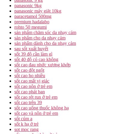
panasonic 9 kg
panasonic 9kg
panasonic máy giặt 10kg
paracetamol 500mg
premium hadalabo
rohto 50 megumi
sản phẩm chăm sóc da nhạy cảm
sản phẩm cho da nhạy cảm
sản phẩm dành cho da nhạy cảm
sau sốt xuất huyết
sốt 39 độ cần làm gì
sốt 40 độ có cao không
sốt cao đau nhức xương khớp
sốt cao đột ngột
sốt cao ho nhiều
sốt cao mất vị giác
sốt cao nôn ở trẻ em
sốt cao phát ban
sốt cao rét run ở trẻ em
sốt cao trên 39
sốt cao uống thuốc không hạ
sốt cao và nôn ở trẻ em
sốt cúm a
sốt k hạ ở trẻ
sot moc rang