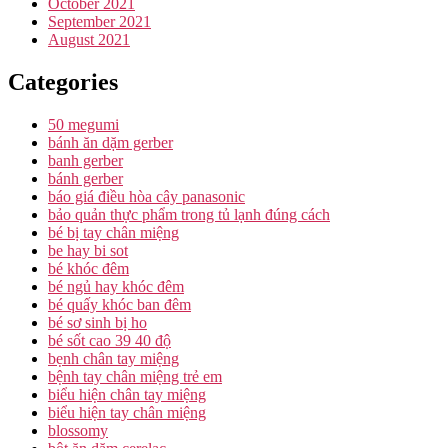
October 2021
September 2021
August 2021
Categories
50 megumi
bánh ăn dặm gerber
banh gerber
bánh gerber
báo giá điều hòa cây panasonic
bảo quản thực phẩm trong tủ lạnh đúng cách
bé bị tay chân miệng
be hay bi sot
bé khóc đêm
bé ngủ hay khóc đêm
bé quấy khóc ban đêm
bé sơ sinh bị ho
bé sốt cao 39 40 độ
bẹnh chân tay miệng
bệnh tay chân miệng trẻ em
biểu hiện chân tay miệng
biểu hiện tay chân miệng
blossomy