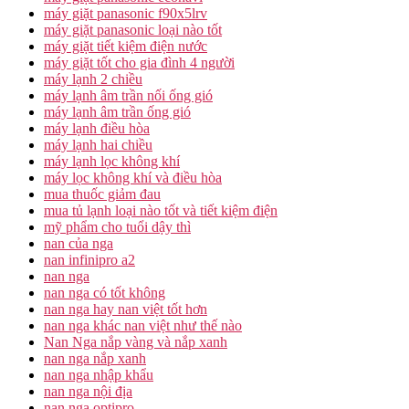
máy giặt panasonic f90x5lrv
máy giặt panasonic loại nào tốt
máy giặt tiết kiệm điện nước
máy giặt tốt cho gia đình 4 người
máy lạnh 2 chiều
máy lạnh âm trần nối ống gió
máy lạnh âm trần ống gió
máy lạnh điều hòa
máy lạnh hai chiều
máy lạnh lọc không khí
máy lọc không khí và điều hòa
mua thuốc giảm đau
mua tủ lạnh loại nào tốt và tiết kiệm điện
mỹ phẩm cho tuổi dậy thì
nan của nga
nan infinipro a2
nan nga
nan nga có tốt không
nan nga hay nan việt tốt hơn
nan nga khác nan việt như thế nào
Nan Nga nắp vàng và nắp xanh
nan nga nắp xanh
nan nga nhập khẩu
nan nga nội địa
nan nga optipro