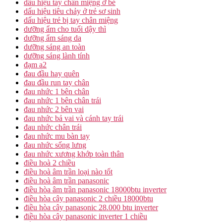
dấu hiệu tay chân miệng ở bé
dấu hiệu tiêu chảy ở trẻ sơ sinh
dấu hiệu trẻ bị tay chân miệng
dưỡng ẩm cho tuổi dậy thì
dưỡng ẩm sáng da
dưỡng sáng an toàn
dưỡng sáng lành tính
đạm a2
đau đầu hay quên
đau đầu run tay chân
đau nhức 1 bên chân
đau nhức 1 bên chân trái
đau nhức 2 bên vai
đau nhức bả vai và cánh tay trái
đau nhức chân trái
đau nhức mu bàn tay
đau nhức sống lưng
đau nhức xương khớp toàn thân
điều hoà 2 chiều
điều hoà âm trần loại nào tốt
điều hoà âm trần panasonic
điều hòa âm trần panasonic 18000btu inverter
điều hòa cây panasonic 2 chiều 18000btu
điều hòa cây panasonic 28.000 btu inverter
điều hòa cây panasonic inverter 1 chiều