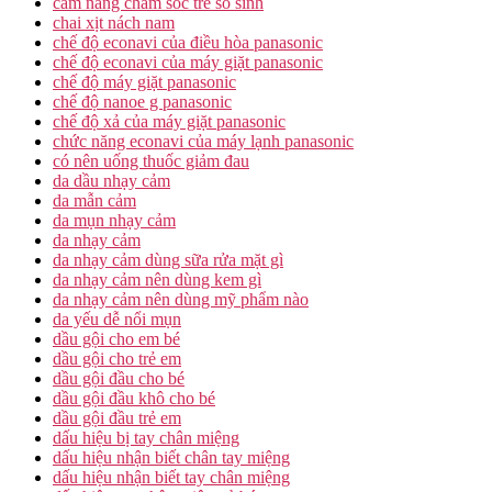
cam nang cham soc tre so sinh
chai xịt nách nam
chế độ econavi của điều hòa panasonic
chế độ econavi của máy giặt panasonic
chế độ máy giặt panasonic
chế độ nanoe g panasonic
chế độ xả của máy giặt panasonic
chức năng econavi của máy lạnh panasonic
có nên uống thuốc giảm đau
da dầu nhạy cảm
da mẫn cảm
da mụn nhạy cảm
da nhạy cảm
da nhạy cảm dùng sữa rửa mặt gì
da nhạy cảm nên dùng kem gì
da nhạy cảm nên dùng mỹ phẩm nào
da yếu dễ nổi mụn
dầu gội cho em bé
dầu gội cho trẻ em
dầu gội đầu cho bé
dầu gội đầu khô cho bé
dầu gội đầu trẻ em
dấu hiệu bị tay chân miệng
dấu hiệu nhận biết chân tay miệng
dấu hiệu nhận biết tay chân miệng