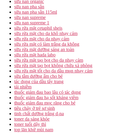
sữa nan organic
sữa nan pha sẵn
sữa nan pha sẵn 115ml
sữa nan supreme
sữa nan supreme 1
sữa rửa mặt cetaphil sheis
sữa rửa mặt cho da khô nhạy cảm
sữa rửa mặt cho da nhạy cảm
sữa rửa mặt có làm trắng da không
sữa rửa mặt dưỡng sáng an toàn
sữa rửa mặt hada labo
sữa rửa mặt tạo bọt cho da nhạy cảm
sữa rửa mặt tạo bọt không chứa xà phòng
sữa rửa mặt tốt cho da dầu mụn nhạy cảm
sữa tắm dưỡng ẩm cho bé
tác dụng của dầu tẩy trang
tái nhiễm
thuốc giảm đau bao lâu có tác dụng
thuốc giảm đau hạ sốt kháng viêm
thuốc giảm đau mọc răng cho bé
tiêu chảy ở trẻ sơ sinh
tinh chất dưỡng trắng d-na
toner da sáng khỏe
toner tuổi dậy thì
top lăn khử mùi nam