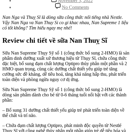
November 5, 2022
date
on
No Comments
Nan
Nga
Nan Nga và Thuỵ Sĩ là dòng sữa công thức nổi tiếng nhà Nestle.
va
Vậy Nan Nga va Nan Thuy Si co gi khac nhau, Nan Supreme 1 liệu
Nan
có tốt không? Tìm hiểu ngay mẹ nhé!
Thuy
Si
Review chi tiết về sữa Nan Thuỵ Sĩ
co
gi
Sữa Nan Supreme Thụy Sỹ số 1 (công thức bổ sung 2-HMO) là sản
khac
phẩm dinh dưỡng xuất xứ thương hiệu từ Thụy Sĩ, chứa công thức
nhau?
đặc biệt, bổ sung đạm chất lượng Optipro thủy phân một phần và 2
Review
HMO quan trọng, cùng các dưỡng chất thiết yếu giúp trẻ tăng
sữa
cường sức đề kháng, dễ tiêu hoá, tăng khả năng hấp thu, phát triển
Nan
toàn diện và phòng ngừa nguy cơ dị ứng.
Thụy
Sĩ
Sữa Nan Supreme Thụy Sỹ số 1 (công thức bổ sung 2-HMO) là
dòng sản phẩm dành cho bé từ 0-6 tháng tuổi nổi bật với các thành
phần:
– Bổ sung 31 dưỡng chất thiết yếu giúp trẻ phát triển toàn diện về
thể chất và trí não.
– Chứa đạm chất lượng Optipro, phát minh độc quyền từ Nestlé
Thụy Sĩ với công nghệ thủy phân một phần giúp trẻ dễ tiêu hóa và