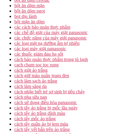
bột ăn dặm cerelac
bột ăn dặm mặn
bột ăn dặm ngọt
bọt dịu lành
bột mặn ăn dặm
các cách bảo quản thực phẩm
các chế độ giặt của máy giặt panasonic
các chức năng của máy giặt panasonic
các loại mặt nạ dưỡng ẩm tự nhiên
các loại máy giặt panasonic
các thuốc giảm đau hạ sốt
cách bảo quản thực phẩm trong tủ lạnh
cach cham soc toc rung
cách giặt áo trắng
cách giữ màu quần jeans đen
cách làm sạch áo trắng
cách làm sáng da
cách nhận biết trẻ sơ sinh bị tiêu chảy
cách pha sữa nan
cách sử dụng điều hòa panasonic
cách tẩy áo trắng bị mốc lâu ngày
cách tẩy áo trắng dính màu
cách tẩy mốc áo trắng
cách tẩy quần áo bị lem màu
cách tẩy vết bẩn trên áo trắng