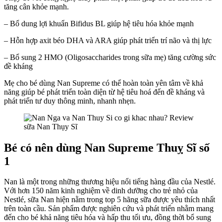
tăng cân khỏe mạnh.
– Bổ dung lợi khuẩn Bifidus BL giúp hệ tiêu hóa khỏe mạnh
– Hỗn hợp axit béo DHA và ARA giúp phát triển trí não và thị lực
– Bổ sung 2 HMO (Oligosaccharides trong sữa mẹ) tăng cường sức
đề kháng
Mẹ cho bé dùng Nan Supreme có thể hoàn toàn yên tâm về khả
năng giúp bé phát triển toàn diện từ hệ tiêu hoá đến đề kháng và
phát triển tư duy thông minh, nhanh nhẹn.
Bé có nên dùng Nan Supreme Thuỵ Sĩ số
1
Nan là một trong những thương hiệu nổi tiếng hàng đầu của Nestlé.
Với hơn 150 năm kinh nghiệm về dinh dưỡng cho trẻ nhỏ của
Nestlé, sữa Nan hiện nằm trong top 5 hãng sữa được yêu thích nhất
trên toàn cầu. Sản phẩm được nghiên cứu và phát triển nhằm mang
đến cho bé khả năng tiêu hóa và hấp thu tối ưu, đồng thời bổ sung