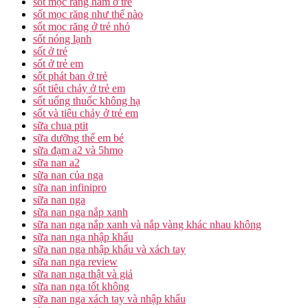
sốt mọc răng hàm ở trẻ
sốt mọc răng như thế nào
sốt mọc răng ở trẻ nhỏ
sốt nóng lạnh
sốt ở trẻ
sốt ở trẻ em
sốt phát ban ở trẻ
sốt tiêu chảy ở trẻ em
sốt uống thuốc không hạ
sốt và tiêu chảy ở trẻ em
sữa chua ptit
sữa dưỡng thể em bé
sữa đạm a2 và 5hmo
sữa nan a2
sữa nan của nga
sữa nan infinipro
sữa nan nga
sữa nan nga nắp xanh
sữa nan nga nắp xanh và nắp vàng khác nhau không
sữa nan nga nhập khẩu
sữa nan nga nhập khẩu và xách tay
sữa nan nga review
sữa nan nga thật và giả
sữa nan nga tốt không
sữa nan nga xách tay và nhập khẩu