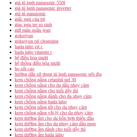
giá tủ lạnh panasonic 550l
giá tủ lạnh panasonic inverter
giá tủ panasonic
giấc ngủ của trẻ
giac ngu tre so sinh
giữ màu quần jean
gokujyun
gokujyun oil cleansing
hada labo vit c
hada labo vitamin c
hệ điều hòa multi
hệ thống điều hòa multi
ho sốt cao
hướng dẫn sử dụng tủ lạnh panasonic nội địa
kem chống nắng cetaphil spf 30
kem chống nắng cho da dầu nhạy cảm
kem chống nắng cho tuổi dậy thì
kem chống nắng dành cho da nhạy cảm
kem chống nắng hada labo
kem chống nắng tốt cho da nhạy cảm
kem chống nắng vật lý cho da nhạy cảm
kem dưỡng ẩm cho da hỗn hợp thiên dầu
kem dưỡng ẩm cho da nhạy cảm dầu mụn
kem dưỡng ẩm dành cho tuổi dậy thì
kem dưỡng ẩm hada labo