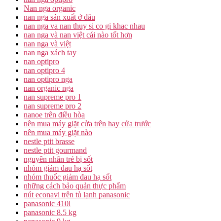
Nan nga organic
nan nga sản xuất ở đâu
nan nga va nan thuy si co gi khac nhau
nan nga và nan việt cái nào tốt hơn
nan nga và việt
nan nga xách tay
nan optipro
nan optipro 4
nan optipro nga
nan organic nga
nan supreme pro 1
nan supreme pro 2
nanoe trên điều hòa
nên mua máy giặt cửa trên hay cửa trước
nên mua máy giặt nào
nestle ptit brasse
nestle ptit gourmand
nguyên nhân trẻ bị sốt
nhóm giảm đau hạ sốt
nhóm thuốc giảm đau hạ sốt
những cách bảo quản thực phẩm
nút econavi trên tủ lạnh panasonic
panasonic 410l
panasonic 8.5 kg