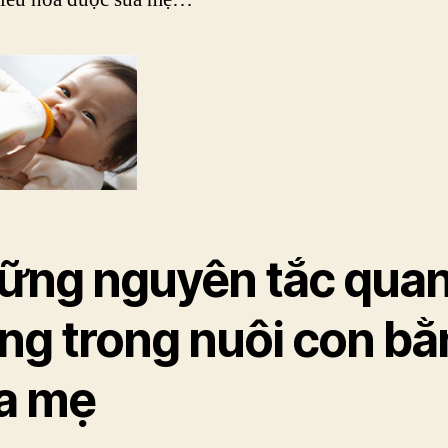
ững nguyên tắc qua
ọng trong nuôi con b
a mẹ