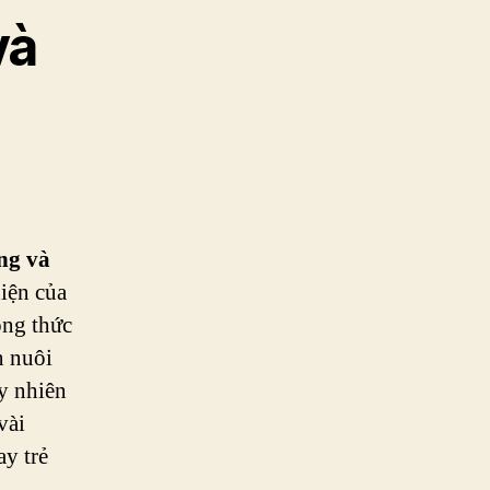
và
ng và
diện của
ông thức
n nuôi
uy nhiên
vài
ay trẻ