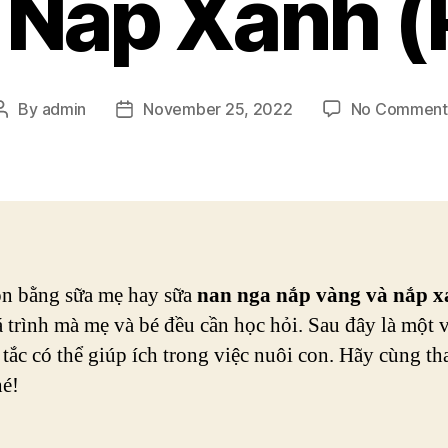
 Nắp Xanh (
By
admin
November 25, 2022
No Comment
Post
Post
author
date
n bằng sữa mẹ hay sữa
nan nga nắp vàng và nắp 
 trình mà mẹ và bé đều cần học hỏi. Sau đây là một v
tắc có thể giúp ích trong việc nuôi con. Hãy cùng t
hé!