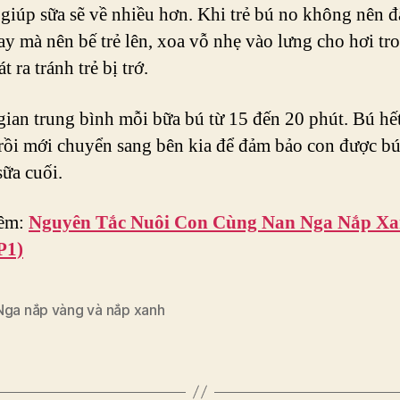
 giúp sữa sẽ về nhiều hơn. Khi trẻ bú no không nên đặ
y mà nên bế trẻ lên, xoa vỗ nhẹ vào lưng cho hơi tr
t ra tránh trẻ bị trớ.
gian trung bình mỗi bữa bú từ 15 đến 20 phút. Bú hế
rồi mới chuyển sang bên kia để đảm bảo con được bú
sữa cuối.
êm:
Nguyên Tắc Nuôi Con Cùng Nan Nga Nắp X
P1)
Nga nắp vàng và nắp xanh