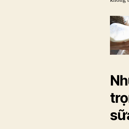
Nh
tr
sữ