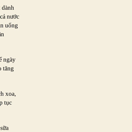
t dành
 cả nước
ần uống
ận
kể ngày
o tăng
ch xoa,
p tục
 sữa