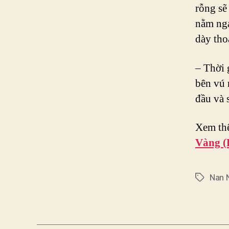
rỗng sẽ
nằm nga
dày thoá
– Thời 
bên vú 
đầu và 
Xem th
Vàng (
Nan 
Tags