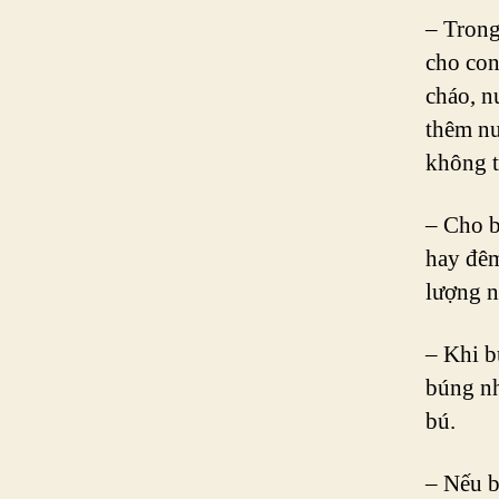
– Trong
cho con
cháo, n
thêm nư
không t
– Cho b
hay đêm
lượng n
– Khi b
búng nh
bú.
– Nếu b