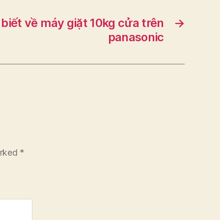
biết về máy giặt 10kg cửa trên
→
panasonic
arked
*