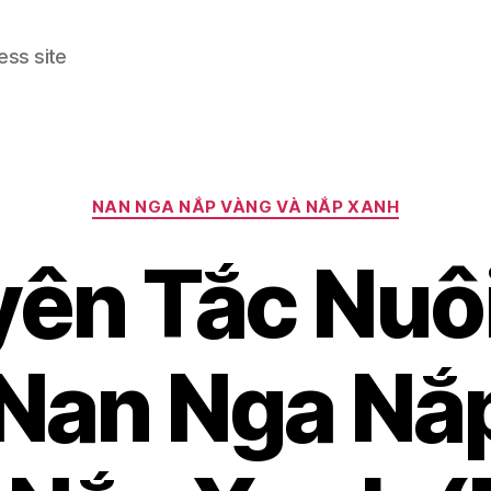
ess site
Categories
NAN NGA NẮP VÀNG VÀ NẮP XANH
ên Tắc Nuô
Nan Nga Nắ