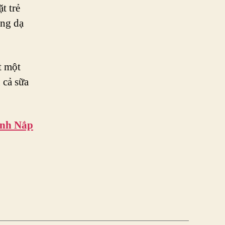
t trẻ
ong dạ
t một
 cả sữa
anh Nắp