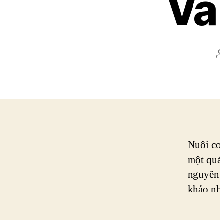
Và
Nuôi co
một quá
nguyên 
khảo n