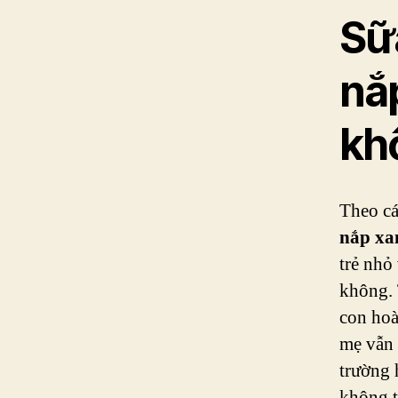
Sữ
nắ
kh
Theo cá
nắp xa
trẻ nhỏ
không. 
con hoà
mẹ vẫn 
trường 
không 