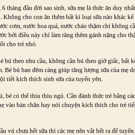
 6 tháng đầu đời sau sinh, sữa mẹ là thức ăn duy nhấ
. Không cho con ăn thêm bất kì loại sữa nào khác kể
ước cơm, nước hoa quả, nước cháo thậm chí không c
ớc bởi điều này chỉ làm tăng thêm gánh nặng cho th
ốt cho trẻ nhỏ.
é bú theo nhu cầu, không cần bú theo giờ giấc, bất 
. Bé bú ban đêm càng giúp tăng lượng sữa của mẹ d
ội tiết kích thích sinh sữa của tuyến yên.
ú, bé có thể thiu thiu ngủ. Cần đánh thức trẻ bằng cá
ẹ vào bàn chân hay nói chuyện kích thích cho trẻ tiế
ầu vú chưa hết sữa thì các mẹ nên vắt hết ra để tuyến