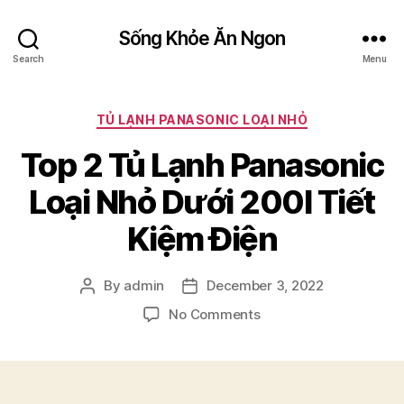
Sống Khỏe Ăn Ngon
Search
Menu
Categories
TỦ LẠNH PANASONIC LOẠI NHỎ
Top 2 Tủ Lạnh Panasonic
Loại Nhỏ Dưới 200l Tiết
Kiệm Điện
By
admin
December 3, 2022
Post
Post
author
date
on
No Comments
Top
2
Tủ
Lạnh