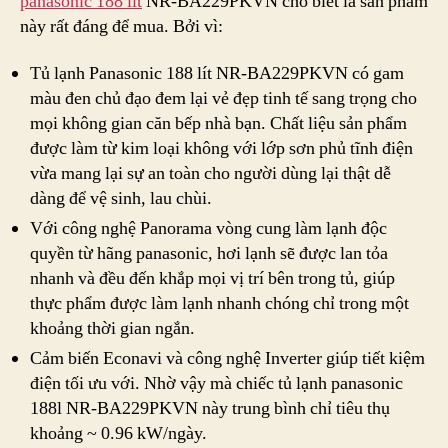
panasonic 188 lít
NR-BA229PKVN cho biết là sản phẩm
này rất đáng để mua. Bởi vì:
Tủ lạnh Panasonic 188 lít NR-BA229PKVN có gam
màu đen chủ đạo đem lại vẻ đẹp tinh tế sang trọng cho
mọi không gian căn bếp nhà bạn. Chất liệu sản phẩm
được làm từ kim loại không với lớp sơn phủ tĩnh điện
vừa mang lại sự an toàn cho người dùng lại thật dễ
dàng để vệ sinh, lau chùi.
Với công nghệ Panorama vòng cung làm lạnh độc
quyền từ hãng panasonic, hơi lạnh sẽ được lan tỏa
nhanh và đều đến khắp mọi vị trí bên trong tủ, giúp
thực phẩm được làm lạnh nhanh chóng chỉ trong một
khoảng thời gian ngắn.
Cảm biến Econavi và công nghệ Inverter giúp tiết kiệm
điện tối ưu với. Nhờ vậy mà chiếc tủ lạnh panasonic
188l NR-BA229PKVN này trung bình chỉ tiêu thụ
khoảng ~ 0.96 kW/ngày.