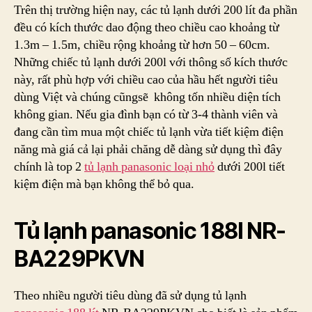
Panasonic
Trên thị trường hiện nay, các tủ lạnh dưới 200 lít đa phần
Loại
đều có kích thước dao động theo chiều cao khoảng từ
Nhỏ
1.3m – 1.5m, chiều rộng khoảng từ hơn 50 – 60cm.
Dưới
Những chiếc tủ lạnh dưới 200l với thông số kích thước
200l
này, rất phù hợp với chiều cao của hầu hết người tiêu
Tiết
dùng Việt và chúng cũngsẽ không tốn nhiều diện tích
Kiệm
không gian. Nếu gia đình bạn có từ 3-4 thành viên và
Điện
đang cần tìm mua một chiếc tủ lạnh vừa tiết kiệm điện
năng mà giá cả lại phải chăng dễ dàng sử dụng thì đây
chính là top 2
tủ lạnh panasonic loại nhỏ
dưới 200l tiết
kiệm điện mà bạn không thể bỏ qua.
Tủ lạnh panasonic 188l NR-
BA229PKVN
Theo nhiều người tiêu dùng đã sử dụng tủ lạnh