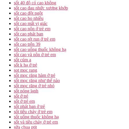
sốt 40 độ có cao không
sốt cao đau nhức xương khớp
sốt cao đột ngột
sốt cao ho nhiều
sốt cao mất vị giác
sốt cao nôn ở trẻ em
sốt cao phát ban
sốt cao rét run ở trẻ em
sốt cao trên 39
sốt cao uống thuốc không hạ
sốt cao và nôn ở trẻ em
sốt cúm a
sốt k hạ ở trẻ
sot moc rang
sốt mọc răng hàm ở trẻ
sốt mọc răng như thế nào
sốt mọc răng ở trẻ nhỏ
sốt nóng lạnh
sốt ở trẻ
sốt ở trẻ em
sốt phát ban ở trẻ
sốt tiêu chảy ở trẻ em
sốt uống thuốc không hạ
sốt và tiêu chảy ở trẻ em
sữa chua ptit