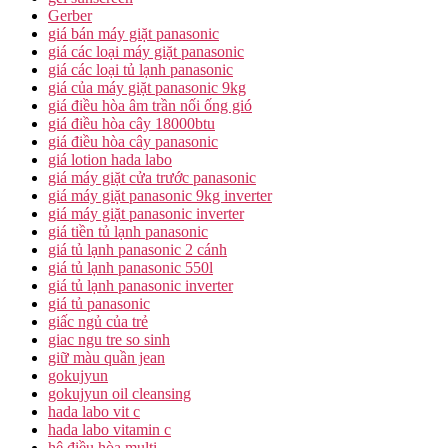
Gerber
giá bán máy giặt panasonic
giá các loại máy giặt panasonic
giá các loại tủ lạnh panasonic
giá của máy giặt panasonic 9kg
giá điều hòa âm trần nối ống gió
giá điều hòa cây 18000btu
giá điều hòa cây panasonic
giá lotion hada labo
giá máy giặt cửa trước panasonic
giá máy giặt panasonic 9kg inverter
giá máy giặt panasonic inverter
giá tiền tủ lạnh panasonic
giá tủ lạnh panasonic 2 cánh
giá tủ lạnh panasonic 550l
giá tủ lạnh panasonic inverter
giá tủ panasonic
giấc ngủ của trẻ
giac ngu tre so sinh
giữ màu quần jean
gokujyun
gokujyun oil cleansing
hada labo vit c
hada labo vitamin c
hệ điều hòa multi