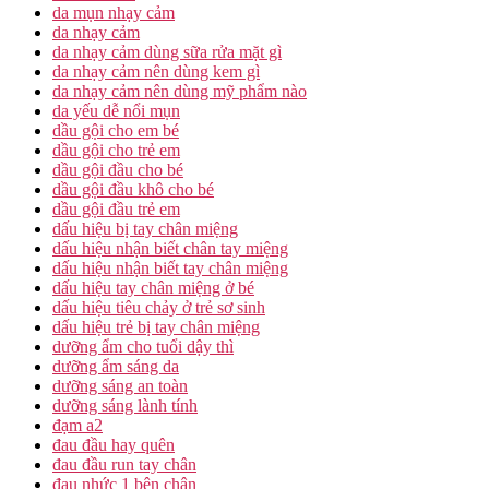
da mụn nhạy cảm
da nhạy cảm
da nhạy cảm dùng sữa rửa mặt gì
da nhạy cảm nên dùng kem gì
da nhạy cảm nên dùng mỹ phẩm nào
da yếu dễ nổi mụn
dầu gội cho em bé
dầu gội cho trẻ em
dầu gội đầu cho bé
dầu gội đầu khô cho bé
dầu gội đầu trẻ em
dấu hiệu bị tay chân miệng
dấu hiệu nhận biết chân tay miệng
dấu hiệu nhận biết tay chân miệng
dấu hiệu tay chân miệng ở bé
dấu hiệu tiêu chảy ở trẻ sơ sinh
dấu hiệu trẻ bị tay chân miệng
dưỡng ẩm cho tuổi dậy thì
dưỡng ẩm sáng da
dưỡng sáng an toàn
dưỡng sáng lành tính
đạm a2
đau đầu hay quên
đau đầu run tay chân
đau nhức 1 bên chân