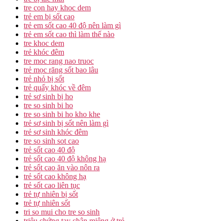
tre con hay khoc dem
trẻ em bị sốt cao
trẻ em sốt cao 40 độ nên làm gì
trẻ em sốt cao thì làm thế nào
tre khoc dem
trẻ khóc đêm
tre moc rang nao truoc
trẻ mọc răng sốt bao lâu
trẻ nhỏ bị sốt
trẻ quấy khóc về đêm
trẻ sơ sinh bị ho
tre so sinh bi ho
tre so sinh bi ho kho khe
trẻ sơ sinh bị sốt nên làm gì
trẻ sơ sinh khóc đêm
tre so sinh sot cao
trẻ sốt cao 40 độ
trẻ sốt cao 40 độ không hạ
trẻ sốt cao ăn vào nôn ra
trẻ sốt cao không hạ
trẻ sốt cao liên tục
trẻ tự nhiên bị sốt
trẻ tự nhiên sốt
tri so mui cho tre so sinh
triệu chứng tay chân miệng ở trẻ