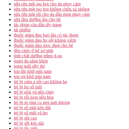
sữa rửa mặt tạo bọt cho da nhạy cảm
sữa rửa mặt tạo bọt không chứa xà phòng
sữa rửa mặt tốt cho da dầu mụn nhạy cảm
sữa tắm dưỡng ẩm cho bé
tác dụng của dầu tẩy trang
tái nhiễm
thuốc giảm đau bao lâu có tác dụng
thuốc giảm đau hạ sốt kháng viêm
thuốc giảm đau mọc răng cho bé
tiêu chảy ở trẻ sơ sinh
tinh chất dưỡng trắng d-na
toner da sáng khỏe
toner tuổi dậy thì
top lăn khử mùi nam
top xịt khử mùi nam
trẻ bị cúm a sốt cao không hạ
trẻ bị ho sổ mũi
trẻ bị nôn và tiêu chảy
trẻ bị rối loạn tiêu hóa
tre bi so mui co nen tam khong
trẻ bị sổ mũi kéo dài
trẻ bị sổ mũi và ho
trẻ bị sốt cao
trẻ bị sốt kéo dài
trẻ bị tắc mũi