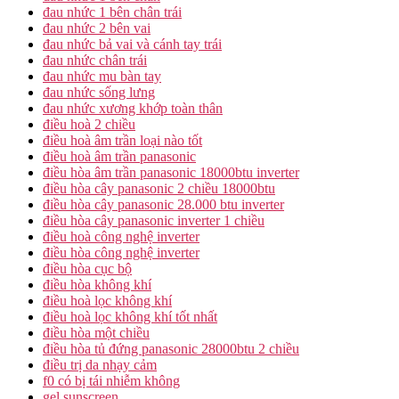
đau nhức 1 bên chân trái
đau nhức 2 bên vai
đau nhức bả vai và cánh tay trái
đau nhức chân trái
đau nhức mu bàn tay
đau nhức sống lưng
đau nhức xương khớp toàn thân
điều hoà 2 chiều
điều hoà âm trần loại nào tốt
điều hoà âm trần panasonic
điều hòa âm trần panasonic 18000btu inverter
điều hòa cây panasonic 2 chiều 18000btu
điều hòa cây panasonic 28.000 btu inverter
điều hòa cây panasonic inverter 1 chiều
điều hoà công nghệ inverter
điều hòa công nghệ inverter
điều hòa cục bộ
điều hòa không khí
điều hoà lọc không khí
điều hoà lọc không khí tốt nhất
điều hòa một chiều
điều hòa tủ đứng panasonic 28000btu 2 chiều
điều trị da nhạy cảm
f0 có bị tái nhiễm không
gel sunscreen