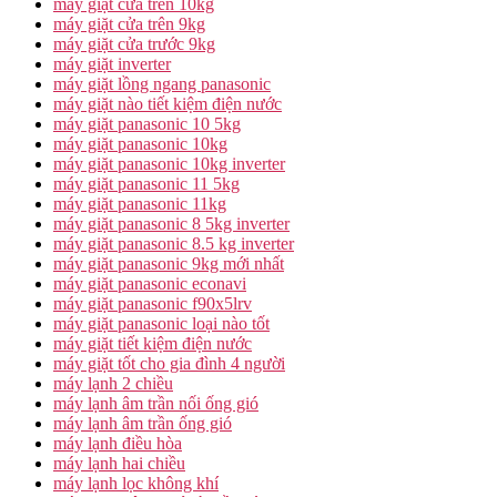
máy giặt cửa trên 10kg
máy giặt cửa trên 9kg
máy giặt cửa trước 9kg
máy giặt inverter
máy giặt lồng ngang panasonic
máy giặt nào tiết kiệm điện nước
máy giặt panasonic 10 5kg
máy giặt panasonic 10kg
máy giặt panasonic 10kg inverter
máy giặt panasonic 11 5kg
máy giặt panasonic 11kg
máy giặt panasonic 8 5kg inverter
máy giặt panasonic 8.5 kg inverter
máy giặt panasonic 9kg mới nhất
máy giặt panasonic econavi
máy giặt panasonic f90x5lrv
máy giặt panasonic loại nào tốt
máy giặt tiết kiệm điện nước
máy giặt tốt cho gia đình 4 người
máy lạnh 2 chiều
máy lạnh âm trần nối ống gió
máy lạnh âm trần ống gió
máy lạnh điều hòa
máy lạnh hai chiều
máy lạnh lọc không khí