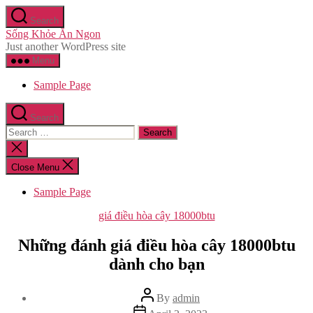
Skip
Search
to
Sống Khỏe Ăn Ngon
the
Just another WordPress site
content
Menu
Sample Page
Search
Search
for:
Close
search
Close Menu
Sample Page
Categories
giá điều hòa cây 18000btu
Những đánh giá điều hòa cây 18000btu
dành cho bạn
Post
By
admin
author
Post