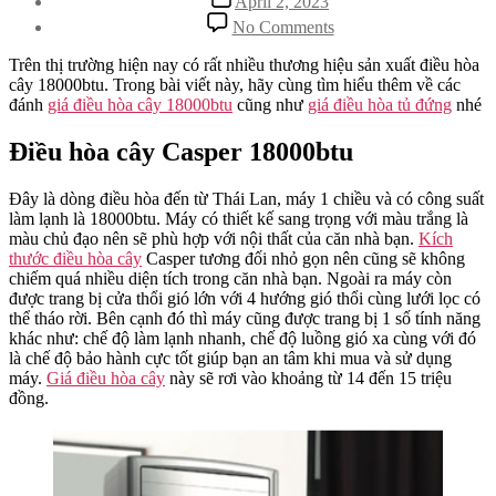
April 2, 2023
date
on
No Comments
Những
đánh
Trên thị trường hiện nay có rất nhiều thương hiệu sản xuất điều hòa
giá
cây 18000btu. Trong bài viết này, hãy cùng tìm hiểu thêm về các
điều
đánh
giá điều hòa cây 18000btu
cũng như
giá điều hòa tủ đứng
nhé
hòa
cây
Điều hòa cây Casper 18000btu
18000btu
dành
Đây là dòng điều hòa đến từ Thái Lan, máy 1 chiều và có công suất
cho
làm lạnh là 18000btu. Máy có thiết kế sang trọng với màu trắng là
bạn
màu chủ đạo nên sẽ phù hợp với nội thất của căn nhà bạn.
Kích
thước điều hòa cây
Casper tương đối nhỏ gọn nên cũng sẽ không
chiếm quá nhiều diện tích trong căn nhà bạn. Ngoài ra máy còn
được trang bị cửa thổi gió lớn với 4 hướng gió thổi cùng lưới lọc có
thể tháo rời. Bên cạnh đó thì máy cũng được trang bị 1 số tính năng
khác như: chế độ làm lạnh nhanh, chế độ luồng gió xa cùng với đó
là chế độ bảo hành cực tốt giúp bạn an tâm khi mua và sử dụng
máy.
Giá điều hòa cây
này sẽ rơi vào khoảng từ 14 đến 15 triệu
đồng.