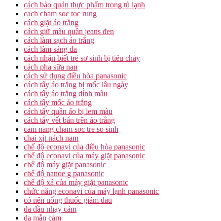
cách bảo quản thực phẩm trong tủ lạnh
cach cham soc toc rung
cách giặt áo trắng
cách giữ màu quần jeans đen
cách làm sạch áo trắng
cách làm sáng da
cách nhận biết trẻ sơ sinh bị tiêu chảy
cách pha sữa nan
cách sử dụng điều hòa panasonic
cách tẩy áo trắng bị mốc lâu ngày
cách tẩy áo trắng dính màu
cách tẩy mốc áo trắng
cách tẩy quần áo bị lem màu
cách tẩy vết bẩn trên áo trắng
cam nang cham soc tre so sinh
chai xịt nách nam
chế độ econavi của điều hòa panasonic
chế độ econavi của máy giặt panasonic
chế độ máy giặt panasonic
chế độ nanoe g panasonic
chế độ xả của máy giặt panasonic
chức năng econavi của máy lạnh panasonic
có nên uống thuốc giảm đau
da dầu nhạy cảm
da mẫn cảm