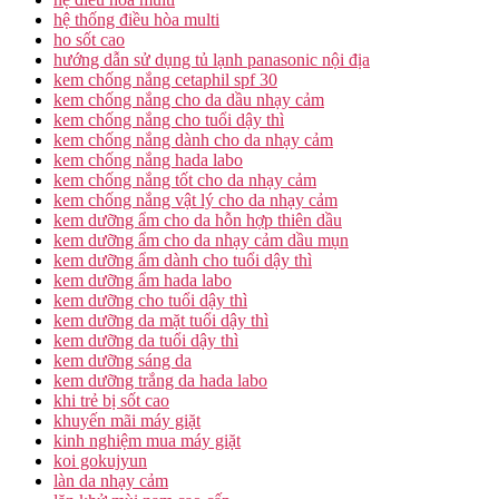
hệ thống điều hòa multi
ho sốt cao
hướng dẫn sử dụng tủ lạnh panasonic nội địa
kem chống nắng cetaphil spf 30
kem chống nắng cho da dầu nhạy cảm
kem chống nắng cho tuổi dậy thì
kem chống nắng dành cho da nhạy cảm
kem chống nắng hada labo
kem chống nắng tốt cho da nhạy cảm
kem chống nắng vật lý cho da nhạy cảm
kem dưỡng ẩm cho da hỗn hợp thiên dầu
kem dưỡng ẩm cho da nhạy cảm dầu mụn
kem dưỡng ẩm dành cho tuổi dậy thì
kem dưỡng ẩm hada labo
kem dưỡng cho tuổi dậy thì
kem dưỡng da mặt tuổi dậy thì
kem dưỡng da tuổi dậy thì
kem dưỡng sáng da
kem dưỡng trắng da hada labo
khi trẻ bị sốt cao
khuyến mãi máy giặt
kinh nghiệm mua máy giặt
koi gokujyun
làn da nhạy cảm