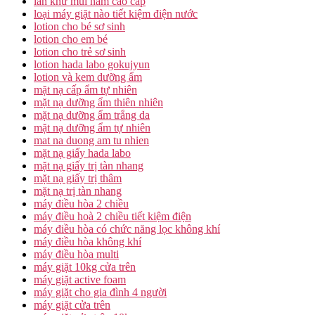
lăn khử mùi nam cao cấp
loại máy giặt nào tiết kiệm điện nước
lotion cho bé sơ sinh
lotion cho em bé
lotion cho trẻ sơ sinh
lotion hada labo gokujyun
lotion và kem dưỡng ẩm
mặt nạ cấp ẩm tự nhiên
mặt nạ dưỡng ẩm thiên nhiên
mặt nạ dưỡng ẩm trắng da
mặt nạ dưỡng ẩm tự nhiên
mat na duong am tu nhien
mặt nạ giấy hada labo
mặt nạ giấy trị tàn nhang
mặt nạ giấy trị thâm
mặt nạ trị tàn nhang
máy điều hòa 2 chiều
máy điều hoà 2 chiều tiết kiệm điện
máy điều hòa có chức năng lọc không khí
máy điều hòa không khí
máy điều hòa multi
máy giặt 10kg cửa trên
máy giặt active foam
máy giặt cho gia đình 4 người
máy giặt cửa trên