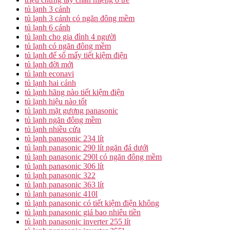
tủ lạnh 3 cánh
tủ lạnh 3 cánh có ngăn đông mềm
tủ lạnh 6 cánh
tủ lạnh cho gia đình 4 người
tủ lạnh có ngăn đông mềm
tủ lạnh để số mấy tiết kiệm điện
tủ lạnh đời mới
tủ lạnh econavi
tủ lạnh hai cánh
tủ lạnh hãng nào tiết kiệm điện
tủ lạnh hiệu nào tốt
tủ lạnh mặt gương panasonic
tủ lạnh ngăn đông mềm
tủ lạnh nhiều cửa
tủ lạnh panasonic 234 lít
tủ lạnh panasonic 290 lít ngăn đá dưới
tủ lạnh panasonic 290l có ngăn đông mềm
tủ lạnh panasonic 306 lít
tủ lạnh panasonic 322
tủ lạnh panasonic 363 lít
tủ lạnh panasonic 410l
tủ lạnh panasonic có tiết kiệm điện không
tủ lạnh panasonic giá bao nhiêu tiền
tủ lạnh panasonic inverter 255 lít