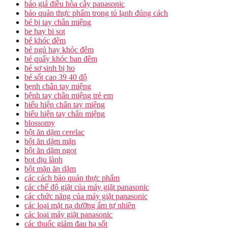
báo giá điều hòa cây panasonic
bảo quản thực phẩm trong tủ lạnh đúng cách
bé bị tay chân miệng
be hay bi sot
bé khóc đêm
bé ngủ hay khóc đêm
bé quấy khóc ban đêm
bé sơ sinh bị ho
bé sốt cao 39 40 độ
bẹnh chân tay miệng
bệnh tay chân miệng trẻ em
biểu hiện chân tay miệng
biểu hiện tay chân miệng
blossomy
bột ăn dặm cerelac
bột ăn dặm mặn
bột ăn dặm ngọt
bọt dịu lành
bột mặn ăn dặm
các cách bảo quản thực phẩm
các chế độ giặt của máy giặt panasonic
các chức năng của máy giặt panasonic
các loại mặt nạ dưỡng ẩm tự nhiên
các loại máy giặt panasonic
các thuốc giảm đau hạ sốt