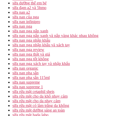
sữa dưỡng thể em bé
sữa đạm a2 và 5hmo
sữa nan a2
sữa nan của nga
sữa nan infinipro
sữa nan nga
sữa nan nga nắp xanh
sữa nan nga nắp xanh và nắp vàng khác nhau không
sữa nan nga nhập khẩu
sữa nan nga nhập khẩu và xách tay
sữa nan nga review
sữa nan nga thật và giả
sữa nan nga tốt không
sữa nan nga xách tay và nhập khẩu
sữa nan organic
sữa nan pha sẵn
sữa nan pha sẵn 115ml
sữa nan supreme
sữa nan supreme 1
sữa rửa mặt cetaphil sheis
sữa rửa mặt cho da khô nhạy cảm
sữa rửa mặt cho da nhạy cảm
sữa rửa mặt có làm trắng da không
sữa rửa mặt dưỡng sáng an toàn
sữa rửa mặt hada labo