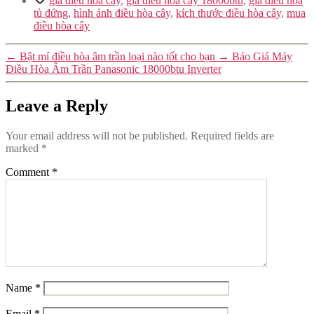
giá điều hòa cây
,
giá điều hòa cây 18000btu
,
giá điều hòa
tủ đứng
,
hình ảnh điều hòa cây
,
kích thước điều hòa cây
,
mua
điều hòa cây
←
Bật mí điều hòa âm trần loại nào tốt cho bạn
→
Báo Giá Máy
Điều Hòa Âm Trần Panasonic 18000btu Inverter
Leave a Reply
Your email address will not be published.
Required fields are
marked
*
Comment
*
Name
*
Email
*