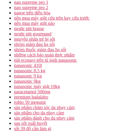
nan supreme pro 1
nan supreme pro 2
nanoe trên điều hòa
nên mua máy giặt cửa trên hay cửa trước
nên mua máy giặt nào
nestle ptit brasse
nestle ptit gourmand
nguyên nhân trẻ bị sốt
nhóm giảm đau hạ sốt
nhóm thuốc giảm đau hạ sốt
những cách bảo quản thực phẩm
nút econavi trên tủ lạnh panasonic
panasonic 410l
panasonic 8.5 kg
panasonic 9 kg
panasonic 9kg
panasonic máy giặt 10kg
paracetamol 500mg
premium hadalabo
rohto 50 megumi
sản phẩm chăm sóc da nhạy cảm
sản phẩm cho da nhạy cảm
sản phẩm dành cho da nhạy cảm
sau sốt xuất huyết
sốt 39 độ cần làm gì