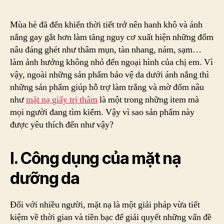
nạ
giấ
Mùa hè đã đến khiến thời tiết trở nên hanh khô và ánh
trị
nắng gay gắt hơn làm tăng nguy cơ xuất hiện những đốm
thâ
nâu đáng ghét như thâm mụn, tàn nhang, nám, sạm…
Cứu
làm ảnh hưởng không nhỏ đến ngoại hình của chị em. Vì
tinh
vậy, ngoài những sản phẩm bảo vệ da dưới ánh nắng thì
cho
những sản phẩm giúp hỗ trợ làm trắng và mờ đốm nâu
làn
da
như
mặt nạ giấy trị thâm
là một trong những item mà
khô
mọi người đang tìm kiếm. Vậy vì sao sản phẩm này
đồn
được yêu thích đến như vậy?
đều
mà
I. Công dụng của mặt nạ
dưỡng da
Đối với nhiều người, mặt nạ là một giải pháp vừa tiết
kiệm về thời gian và tiền bạc để giải quyết những vấn đề