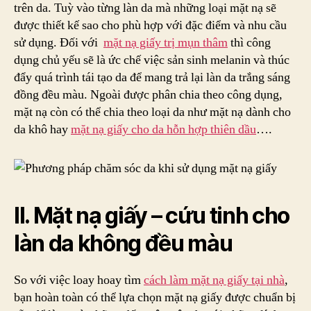
trên da. Tuỳ vào từng làn da mà những loại mặt nạ sẽ
được thiết kế sao cho phù hợp với đặc điểm và nhu cầu
sử dụng. Đối với
mặt nạ giấy trị mụn thâm
thì công
dụng chủ yếu sẽ là ức chế việc sản sinh melanin và thúc
đẩy quá trình tái tạo da để mang trả lại làn da trắng sáng
đồng đều màu. Ngoài được phân chia theo công dụng,
mặt nạ còn có thể chia theo loại da như mặt nạ dành cho
da khô hay
mặt nạ giấy cho da hỗn hợp thiên dầu
….
II. Mặt nạ giấy – cứu tinh cho
làn da không đều màu
So với việc loay hoay tìm
cách làm mặt nạ giấy tại nhà
,
bạn hoàn toàn có thể lựa chọn mặt nạ giấy được chuẩn bị