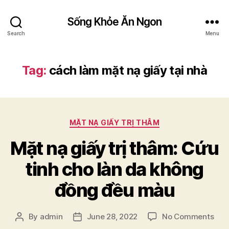
Sống Khỏe Ăn Ngon
Search
Menu
Tag:
cách làm mặt nạ giấy tại nhà
Categories
MẶT NẠ GIẤY TRỊ THÂM
Mặt nạ giấy trị thâm: Cứu
tinh cho làn da không
đồng đều màu
on
By
admin
June 28, 2022
No Comments
Post
Post
Mặt
author
date