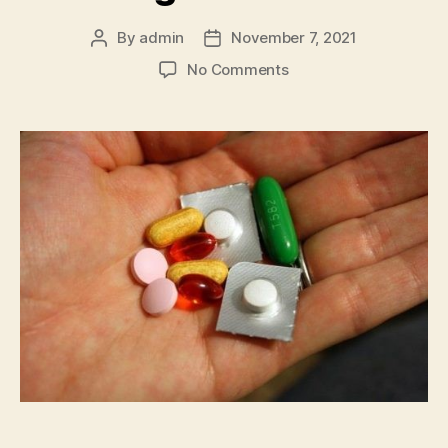
By
admin
November 7, 2021
Post
Post
author
date
on
No Comments
Sốt
Cao
Đau
Nhức
Xương
Khớp:
Có
Nên
Uống
Giảm
Đau?