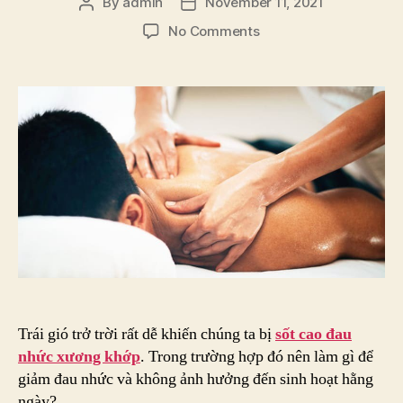
By
admin
November 11, 2021
Post
Post
author
date
on
No Comments
Sốt
Cao
Đau
Nhức
Xương
Khớp
&
Cách
Giảm
Đau
An
Toàn
Trái gió trở trời rất dễ khiến chúng ta bị
sốt cao đau
nhức xương khớp
. Trong trường hợp đó nên làm gì để
giảm đau nhức và không ảnh hưởng đến sinh hoạt hằng
ngày?