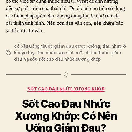
có thể việc sử dụng thuốc điều trị vì rất dễ ảnh hưởng
đến sự phát triển của thai nhi. Do đó nên ưu tiên sử dụng
các biện pháp giảm đau không dùng thuốc như trên để
cải thiện tình hình. Nếu cơn đau vẫn còn, nên khám bác
sĩ để được tư vấn.
có bầu uống thuốc giảm đau được không
,
đau nhức ở
khuỷu tay
,
đau nhức sau sinh mổ
,
nhóm thuốc giảm
Tags
đau hạ sốt
,
sốt cao đau nhức xương khớp
Categories
SỐT CAO ĐAU NHỨC XƯƠNG KHỚP
Sốt Cao Đau Nhức
Xương Khớp: Có Nên
Uống Giảm Đau?