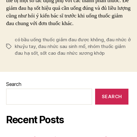
thể bị một số tác dụng phụ với các thành phần thuốc. Để
giảm đau hạ sốt hiệu quả cần uống đúng và đủ liều lượng
cũng như hỏi ý kiến bác sĩ trước khi uống thuốc giảm
đau chung với đơn thuốc khác.
có bầu uống thuốc giảm đau được không
,
đau nhức ở
khuỷu tay
,
đau nhức sau sinh mổ
,
nhóm thuốc giảm
Tags
đau hạ sốt
,
sốt cao đau nhức xương khớp
Search
SEARCH
Recent Posts