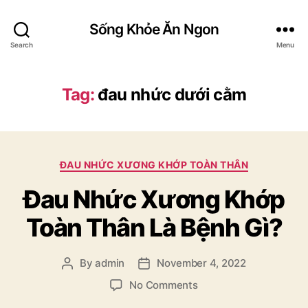
Sống Khỏe Ăn Ngon
Search
Menu
Tag:
đau nhức dưới cằm
Categories
ĐAU NHỨC XƯƠNG KHỚP TOÀN THÂN
Đau Nhức Xương Khớp
Toàn Thân Là Bệnh Gì?
By
admin
November 4, 2022
Post
Post
author
date
on
No Comments
Đau