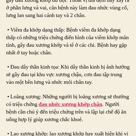
gây đau xương khớp dữ dội. Thoát vị đĩa đệm hay xảy ra
ở phần lưng và vai, căn bệnh này làm đau nhức vùng cổ,
lưng lan sang hai cánh tay và 2 chân.
• Viêm đa khớp dạng thấp: Bệnh viêm đa khớp dạng
thấp có những triệu chứng điển hình của viêm khớp mãn
tính, gây đau xương khớp và tê ở các chi. Bệnh hay gặp
nhất ở tay hoặc chân.
• Đau dây thần kinh tọa: Khi dây thần kinh bị ảnh hưởng
sẽ gây đau tại khu vực xương chậu, cơn đau tập trung
vào một bên lưng và nhức mỏi chân tay.
• Loãng xương: Những người bị loãng xương sẽ thường
có triệu chứng
đau nhức xương khớp chân
. Người
bệnh cần chú ý đến triệu chứng trên và lập lại chế độ ăn
uống hợp lý giúp xương chắc khoẻ.
• Lao xương khớp: lao xương khớp hay xuất hiện khi vi