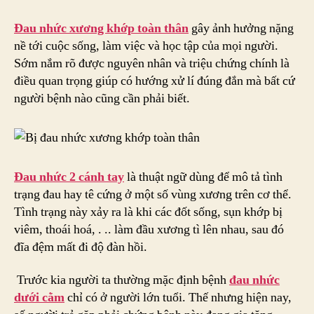
Nhức
Xương
Đau nhức xương khớp toàn thân
gây ảnh hưởng nặng
Khớp
nề tới cuộc sống, làm việc và học tập của mọi người.
Toàn
Sớm nắm rõ được nguyên nhân và triệu chứng chính là
Thân
điều quan trọng giúp có hướng xử lí đúng đắn mà bất cứ
Là
người bệnh nào cũng cần phải biết.
Bệnh
Gì?
Đau nhức 2 cánh tay
là thuật ngữ dùng để mô tả tình
trạng đau hay tê cứng ở một số vùng xương trên cơ thể.
Tình trạng này xảy ra là khi các đốt sống, sụn khớp bị
viêm, thoái hoá, . .. làm đầu xương tì lên nhau, sau đó
đĩa đệm mất đi độ đàn hồi.
Trước kia người ta thường mặc định bệnh
đau nhức
dưới cằm
chỉ có ở người lớn tuổi. Thế nhưng hiện nay,