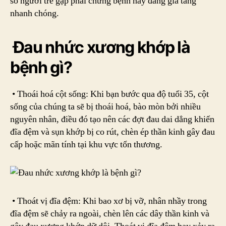
số người trẻ gặp phải chứng bệnh này đang gia tăng
nhanh chóng.
Đau nhức xương khớp là
bệnh gì?
• Thoái hoá cột sống: Khi bạn bước qua độ tuổi 35, cột
sống của chúng ta sẽ bị thoái hoá, bào mòn bởi nhiều
nguyên nhân, điều đó tạo nên các đợt đau dai dẳng khiến
đĩa đệm và sụn khớp bị co rút, chèn ép thần kinh gây đau
cấp hoặc mãn tính tại khu vực tổn thương.
• Thoát vị đĩa đệm: Khi bao xơ bị vỡ, nhân nhầy trong
đĩa đệm sẽ chảy ra ngoài, chèn lên các dây thần kinh và