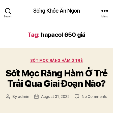
Sống Khỏe Ăn Ngon
Search
Menu
Tag:
hapacol 650 giá
Categories
SỐT MỌC RĂNG HÀM Ở TRẺ
Sốt Mọc Răng Hàm Ở Trẻ
Trải Qua Giai Đoạn Nào?
on
By
admin
August 31, 2022
No Comments
Post
Post
Số
author
date
Mọ
Ră