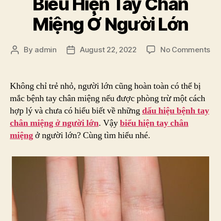
Biểu Hiện Tay Chân
Miệng Ở Người Lớn
on
By
admin
August 22, 2022
No Comments
Post
Post
Bi
author
date
Hi
Ta
Không chỉ trẻ nhỏ, người lớn cũng hoàn toàn có thể bị
Ch
mắc bệnh tay chân miệng nếu được phòng trừ một cách
Mi
hợp lý và chưa có hiểu biết về những
dấu hiệu bệnh tay
Ở
chân miệng ở người lớn
. Vậy
biểu hiện tay chân
Ng
miệng
ở người lớn? Cùng tìm hiểu nhé.
Lớ