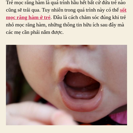
Trẻ mọc răng hàm là quá trình hầu hết bất cứ đứa trẻ nào
Hà
cũng sẽ trải qua. Tuy nhiên trong quá trình này có thể
sốt
Ở
mọc răng hàm ở trẻ
. Đâu là cách chăm sóc đúng khi trẻ
Trẻ
nhỏ mọc răng hàm, những thông tin hữu ích sau đây mà
Trả
các mẹ cần phải nắm được.
Qu
Gia
Đo
Nà