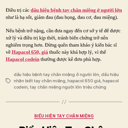
Điều trị các
dấu hiệu bệnh tay chân miệng ở người lớn
như là hạ sốt, giảm đau (đau họng, đau cơ, đau miệng).
Nếu bệnh trở nặng, cần đưa ngay đến cơ sở y tế để được
xử lý và điều trị kịp thời, tránh biến chứng trở nên
nghiêm trọng hơn. Đừng quên tham khảo ý kiến bác sĩ
về
Hapacol 650, giá
thuốc này khá hợp lý, vì thế
Hapacol codein
thường được kê đơn phù hợp.
dấu hiệu bệnh tay chân miệng ở người lớn
,
dấu hiệu
nhận biết tay chân miệng
,
hapacol 650 giá
,
hapacol
Tags
codein
,
tay chân miệng người lớn triệu chứng
Categories
BIỂU HIỆN TAY CHÂN MIỆNG