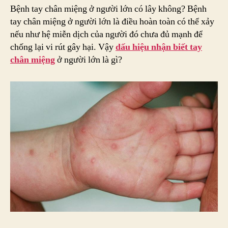
Nh
Bệnh tay chân miệng ở người lớn có lây không? Bệnh
Biế
tay chân miệng ở người lớn là điều hoàn toàn có thể xảy
Ta
nếu như hệ miễn dịch của người đó chưa đủ mạnh để
Ch
chống lại vi rút gây hại. Vậy
dấu hiệu nhận biết tay
Mi
chân miệng
ở người lớn là gì?
Ở
Ng
Lớ
Bị
Lâ