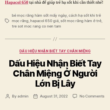
Hapacol 650
tại nhà để giúp trẻ hạ sốt khi cần thiết nhé!
bé mọc răng hàm sốt mấy ngày
,
cách hạ sốt khi trẻ
mọc răng
,
hapacol 650 giá
,
sốt mọc răng hàm ở trẻ
,
Tags
tre sot moc rang co nen tam
Categories
DẤU HIỆU NHẬN BIẾT TAY CHÂN MIỆNG
Dấu Hiệu Nhận Biết Tay
Chân Miệng Ở Người
Lớn Bị Lây
on
By
admin
August 31, 2022
No Comments
Post
Post
Dấ
author
date
Hi