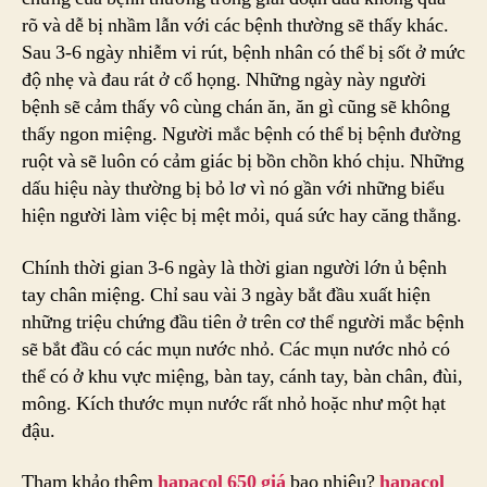
rõ và dễ bị nhầm lẫn với các bệnh thường sẽ thấy khác.
Sau 3-6 ngày nhiễm vi rút, bệnh nhân có thể bị sốt ở mức
độ nhẹ và đau rát ở cổ họng. Những ngày này người
bệnh sẽ cảm thấy vô cùng chán ăn, ăn gì cũng sẽ không
thấy ngon miệng. Người mắc bệnh có thể bị bệnh đường
ruột và sẽ luôn có cảm giác bị bồn chồn khó chịu. Những
dấu hiệu này thường bị bỏ lơ vì nó gần với những biểu
hiện người làm việc bị mệt mỏi, quá sức hay căng thẳng.
Chính thời gian 3-6 ngày là thời gian người lớn ủ bệnh
tay chân miệng. Chỉ sau vài 3 ngày bắt đầu xuất hiện
những triệu chứng đầu tiên ở trên cơ thể người mắc bệnh
sẽ bắt đầu có các mụn nước nhỏ. Các mụn nước nhỏ có
thể có ở khu vực miệng, bàn tay, cánh tay, bàn chân, đùi,
mông. Kích thước mụn nước rất nhỏ hoặc như một hạt
đậu.
Tham khảo thêm
hapacol 650 giá
bao nhiêu?
hapacol