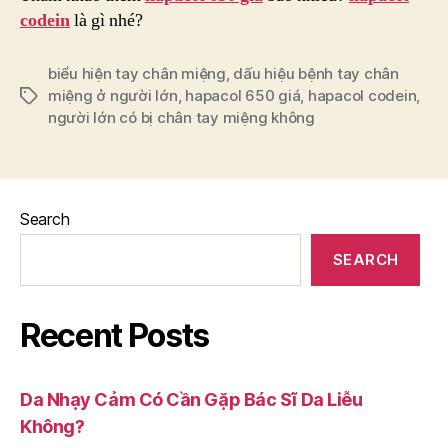
codein
là gì nhé?
biểu hiện tay chân miệng
,
dấu hiệu bệnh tay chân
miệng ở người lớn
,
hapacol 650 giá
,
hapacol codein
,
Tags
người lớn có bị chân tay miệng không
Search
SEARCH
Recent Posts
Da Nhạy Cảm Có Cần Gặp Bác Sĩ Da Liễu
Không?