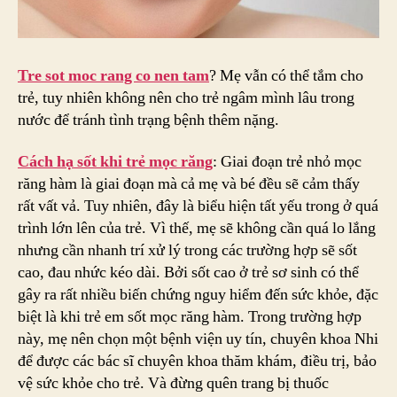
Tre sot moc rang co nen tam
? Mẹ vẫn có thể tắm cho
trẻ, tuy nhiên không nên cho trẻ ngâm mình lâu trong
nước để tránh tình trạng bệnh thêm nặng.
Cách hạ sốt khi trẻ mọc răng
: Giai đoạn trẻ nhỏ mọc
răng hàm là giai đoạn mà cả mẹ và bé đều sẽ cảm thấy
rất vất vả. Tuy nhiên, đây là biểu hiện tất yếu trong ở quá
trình lớn lên của trẻ. Vì thế, mẹ sẽ không cần quá lo lắng
nhưng cần nhanh trí xử lý trong các trường hợp sẽ sốt
cao, đau nhức kéo dài. Bởi sốt cao ở trẻ sơ sinh có thể
gây ra rất nhiều biến chứng nguy hiểm đến sức khỏe, đặc
biệt là khi trẻ em sốt mọc răng hàm. Trong trường hợp
này, mẹ nên chọn một bệnh viện uy tín, chuyên khoa Nhi
để được các bác sĩ chuyên khoa thăm khám, điều trị, bảo
vệ sức khỏe cho trẻ. Và đừng quên trang bị thuốc