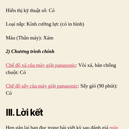
Hiển thị kỹ thuật số: Có
Loại nắp: Kính cường lực (có in hình)
Màu (Thân máy): Xám
2) Chương trình chính
Chế độ xả của máy giặt panasonic
: Vòi xả, bản chống
chuột: Có
Chế độ sấy của máy giặt panasonic
: Sấy gió (90 phút):
Có
III. Lời kết
Hẹn gặp lại bạn đọc trong bài viết kỳ sau đánh giá
máy