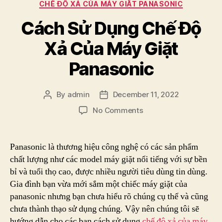
Categories
CHẾ ĐỘ XẢ CỦA MÁY GIẶT PANASONIC
Cách Sử Dụng Chế Độ
Xả Của Máy Giặt
Panasonic
By
admin
December 11, 2022
Post
Post
author
date
on
No Comments
Cách
Sử
Dụng
Panasonic là thương hiệu công nghệ có các sản phẩm
Chế
chất lượng như các model máy giặt nổi tiếng với sự bền
Độ
bỉ và tuổi thọ cao, được nhiều người tiêu dùng tin dùng.
Xả
Gia đình bạn vừa mới sắm một chiếc máy giặt của
Của
panasonic nhưng bạn chưa hiểu rõ chúng cụ thể và cũng
Máy
chưa thành thạo sử dụng chúng. Vậy nên chúng tôi sẽ
Giặt
Panasonic
hướng dẫn cho các bạn cách sử dụng
chế độ xả của máy