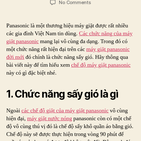
on
No Comments
Chế
độ
sấy
Panasonic là một thương hiệu máy giặt được rất nhiều
gió
các gia đình Việt Nam tin dùng.
Các chức năng của máy
trong
giặt panasonic
mang lại vô cùng đa dạng. Trong đó có
các
một chức năng rất hiện đại trên các
máy giặt panasonic
chức
đời mới
đó chính là chức năng sấy gió. Hãy thông qua
năng
bài viết này để tìm hiểu xem
chế độ máy giặt panasonic
của
máy
này có gì đặc biệt nhé.
giặt
panasonic
1. Chức năng sấy gió là gì
Ngoài
các chế độ giặt của máy giặt panasonic
vô cùng
hiện đại,
máy giặt nước nóng
panasonic còn có một chế
độ vô cùng thú vị đó là chế độ sấy khô quần áo bằng gió.
Chế độ này sẽ được thực hiện trong vòng 90 phút để