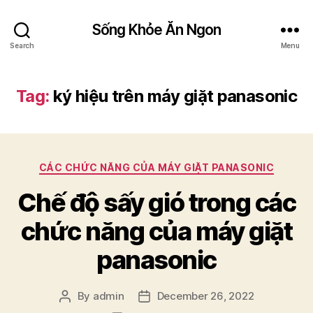
Sống Khỏe Ăn Ngon
Search
Menu
Tag:
ký hiệu trên máy giặt panasonic
Categories
CÁC CHỨC NĂNG CỦA MÁY GIẶT PANASONIC
Chế độ sấy gió trong các
chức năng của máy giặt
panasonic
By
admin
December 26, 2022
Post
Post
author
date