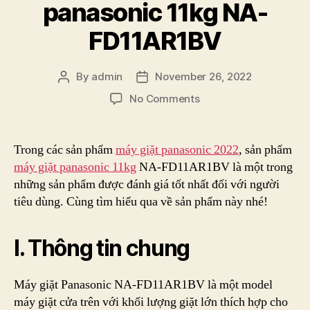
panasonic 11kg NA-
FD11AR1BV
By
admin
November 26, 2022
Post
Post
author
date
on
No Comments
Thông
tin
về
Trong các sản phẩm
máy giặt panasonic 2022
, sản phẩm
máy
máy giặt panasonic 11kg
NA-FD11AR1BV là một trong
giặt
những sản phẩm được đánh giá tốt nhất đối với người
panasonic
tiêu dùng. Cùng tìm hiểu qua về sản phẩm này nhé!
11kg
NA-
FD11AR1BV
I. Thông tin chung
Máy giặt Panasonic NA-FD11AR1BV là một model
máy giặt cửa trên với khối lượng giặt lớn thích hợp cho