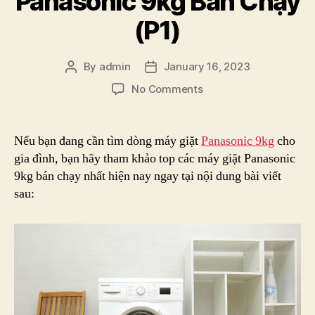
Panasonic 9kg Bán Chạy
(P1)
By
admin
January 16, 2023
Post
Post
author
date
on
No Comments
Top
Các
Máy
Nếu bạn đang cần tìm dòng máy giặt
Panasonic 9kg
cho
Giặt
gia đình, bạn hãy tham khảo top các máy giặt Panasonic
Panasonic
9kg bán chạy nhất hiện nay ngay tại nội dung bài viết
9kg
sau:
Bán
Chạy
(P1)