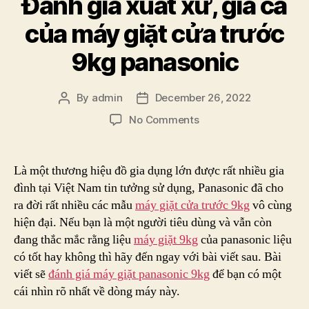
Đánh giá xuất xứ, giá cả
của máy giặt cửa trước
9kg panasonic
By
admin
December 26, 2022
Post
Post
author
date
on
No Comments
Đánh
giá
xuất
Là một thương hiệu đồ gia dụng lớn được rất nhiều gia
xứ,
đình tại Việt Nam tin tưởng sử dụng, Panasonic đã cho
giá
ra đời rất nhiều các mẫu
máy giặt cửa trước 9kg
vô cùng
cả
hiện đại. Nếu bạn là một người tiêu dùng và vẫn còn
của
đang thắc mắc rằng liệu
máy giặt 9kg
của panasonic liệu
máy
có tốt hay không thì hãy đến ngay với bài viết sau. Bài
giặt
cửa
viết sẽ
đánh giá máy giặt panasonic 9kg
để bạn có một
trước
cái nhìn rõ nhất về dòng máy này.
9kg