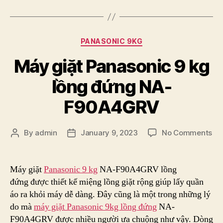
Categories
PANASONIC 9KG
Máy giặt Panasonic 9 kg
lồng đứng NA-
F90A4GRV
on
By
admin
January 9, 2023
No Comments
Post
Post
Má
author
date
giặ
Pa
Máy giặt
Panasonic 9 kg
NA-F90A4GRV lồng
9
đứng được thiết kế miệng lồng giặt rộng giúp lấy quần
kg
áo ra khỏi máy dễ dàng. Đây cũng là một trong những lý
lồ
do mà
máy giặt Panasonic 9kg lồng đứng
NA-
đứ
F90A4GRV được nhiều người ưa chuộng như vậy. Dòng
NA