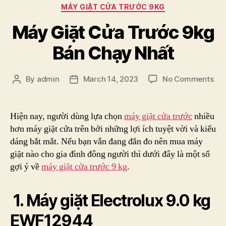
Categories
MÁY GIẶT CỬA TRƯỚC 9KG
Máy Giặt Cửa Trước 9kg
Bán Chạy Nhất
on
By
admin
March 14, 2023
No Comments
Post
Post
Má
author
date
Giặ
Cử
Hiện nay, người dùng lựa chọn
máy giặt cửa trước
nhiều
Trư
hơn máy giặt cửa trên bởi những lợi ích tuyệt vời và kiểu
9k
dáng bắt mắt. Nếu bạn vẫn đang đắn đo nên mua máy
Bá
giặt nào cho gia đình đông người thì dưới đây là một số
Ch
gợi ý về
máy giặt cửa trước 9 kg
.
Nhấ
1. Máy giặt Electrolux 9.0 kg
EWF12944