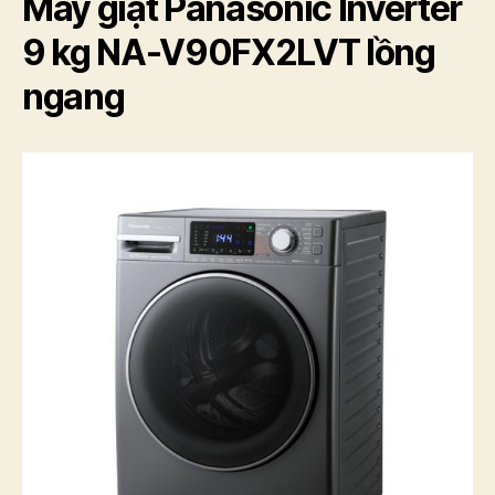
Máy giặt Panasonic Inverter
9 kg NA-V90FX2LVT lồng
ngang