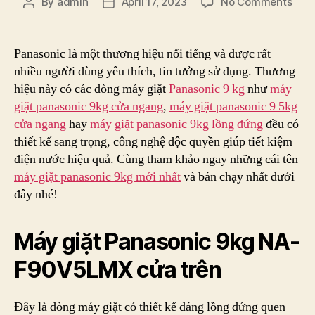
on
By
admin
April 17, 2023
No Comments
Post
Post
Gợi
author
date
Ý
Các
Panasonic là một thương hiệu nổi tiếng và được rất
Dòn
nhiều người dùng yêu thích, tin tưởng sử dụng. Thương
Máy
hiệu này có các dòng máy giặt
Panasonic 9 kg
như
máy
Giặt
giặt panasonic 9kg cửa ngang
,
máy giặt panasonic 9 5kg
Pana
cửa ngang
hay
máy giặt panasonic 9kg lồng đứng
đều có
9
thiết kế sang trọng, công nghệ độc quyền giúp tiết kiệm
kg
Nên
điện nước hiệu quả. Cùng tham khảo ngay những cái tên
Chọ
máy giặt panasonic 9kg mới nhất
và bán chạy nhất dưới
Rinh
đây nhé!
Về
Máy giặt Panasonic 9kg NA-
F90V5LMX cửa trên
Đây là dòng máy giặt có thiết kế dáng lồng đứng quen