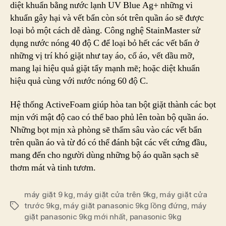
diệt khuẩn bằng nước lạnh UV Blue Ag+ những vi
khuẩn gây hại và vết bẩn còn sót trên quần áo sẽ được
loại bỏ một cách dễ dàng. Công nghệ StainMaster sử
dụng nước nóng 40 độ C để loại bỏ hết các vết bẩn ở
những vị trí khó giặt như tay áo, cổ áo, vết dầu mỡ,
mang lại hiệu quả giặt tẩy mạnh mẽ; hoặc diệt khuẩn
hiệu quả cùng với nước nóng 60 độ C.
Hệ thống ActiveFoam giúp hòa tan bột giặt thành các bọt
mịn với mật độ cao có thể bao phủ lên toàn bộ quần áo.
Những bọt mịn xà phòng sẽ thấm sâu vào các vết bẩn
trên quần áo và từ đó có thể đánh bật các vết cứng đầu,
mang đến cho người dùng những bộ áo quần sạch sẽ
thơm mát và tinh tươm.
máy giặt 9 kg
,
máy giặt cửa trên 9kg
,
máy giặt cửa
trước 9kg
,
máy giặt panasonic 9kg lồng đứng
,
máy
Tags
giặt panasonic 9kg mới nhất
,
panasonic 9kg