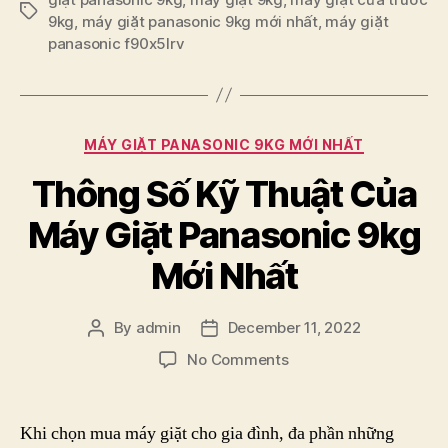
Tags
9kg
,
máy giặt panasonic 9kg mới nhất
,
máy giặt
panasonic f90x5lrv
Categories
MÁY GIẶT PANASONIC 9KG MỚI NHẤT
Thông Số Kỹ Thuật Của
Máy Giặt Panasonic 9kg
Mới Nhất
By
admin
December 11, 2022
Post
Post
author
date
on
No Comments
Thông
Số
Kỹ
Khi chọn mua máy giặt cho gia đình, đa phần những
Thuật