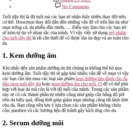
date
on
No Comments
Mỹ
phẩm
Tuổi dậy thì là độ tuổi mà các bạn sẽ nhận thấy nhiều thay đổi trên
cho
cơ thể. Hoocmon thay đổi dẫn đến những vấn đề về trên làn da như
tuổi
mụn trứng cá, da nhiều dầu nhờn, … Điều này làm cho các bạn trẻ
dậy
sẽ kém tự tin về nhan sắc của mình. Vì vậy việc sử dụng
mỹ phẩm
thì
cho tuổi dậy thì
là rất cần thiết để có được làn da đẹp và an toàn cho
mà
da.
bạn
cần
1. Kem dưỡng ẩm
biết
Khi nhắc đến sản phẩm dưỡng da thì chúng ta không thể bỏ qua
kem dưỡng ẩm. Tuổi dậy thì sẽ gặp khá nhiều vấn đề về mụn vì vậy
các bạn cần tìm mua các loại sản phẩm
kem dưỡng ẩm dành cho da
dầu mụn tuổi dậy thì
hoặc
kem dưỡng ẩm cho tuổi 15
để có thể phù
hợp với loại da mà còn là với độ tuổi của mình. Trong các sản phẩm
này sẽ có các thành phần tự nhiên cũng như giúp cân bằng độ pH
trên da hiệu quả, đồng thời giúp giảm mụn nhưng cũng rất lành tính
cho da. Bạn cũng nên lưu ý lựa chọn các sản phẩm không chứa
cồn, paraben và các hương liệu để tránh gây kích ứng cho da.
2. Serum dưỡng môi