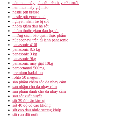
nên mua máy giặt cửa trên hay cửa trước
nên mua máy giặt nào
nestle ptit brasse
nestle ptit gourmand
nguyên nhân trẻ bị sốt
nhóm giảm đau hạ sốt
nhóm thuốc giảm đau hạ sốt
những cách bảo quản thực phẩm
nút econavi trên tủ lạnh panasonic
panasonic 410l
panasonic 8.5 kg
panasonic 9 kg
panasonic 9kg
panasonic máy giặt 10kg
paracetamol 500mg
premium hadalabo
rohto 50 megumi
sản phẩm chăm sóc da nhạy cảm
sản phẩm cho da nhạy cảm
sản phẩm dành cho da nhạy cảm
sau sốt xuất huyết
sốt 39 độ cần làm gì
sốt 40 độ có cao không
sốt cao đau nhức xương khớp
sốt cao đột ngột