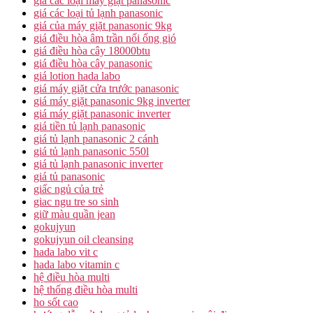
giá các loại máy giặt panasonic
giá các loại tủ lạnh panasonic
giá của máy giặt panasonic 9kg
giá điều hòa âm trần nối ống gió
giá điều hòa cây 18000btu
giá điều hòa cây panasonic
giá lotion hada labo
giá máy giặt cửa trước panasonic
giá máy giặt panasonic 9kg inverter
giá máy giặt panasonic inverter
giá tiền tủ lạnh panasonic
giá tủ lạnh panasonic 2 cánh
giá tủ lạnh panasonic 550l
giá tủ lạnh panasonic inverter
giá tủ panasonic
giấc ngủ của trẻ
giac ngu tre so sinh
giữ màu quần jean
gokujyun
gokujyun oil cleansing
hada labo vit c
hada labo vitamin c
hệ điều hòa multi
hệ thống điều hòa multi
ho sốt cao