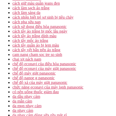
cách giữ màu quần jeans đen
cách làm sạch áo trắng
cách làm sáng da
cách nhận biết trẻ sơ sinh bị tiêu chảy
cách pha sữa nan
cách sử dụng điều hòa panasonic
cách tẩy áo trắng bị mốc lâu ngày
cách tẩy áo trắng dính màu
cách tẩy mốc áo trắng
cách tẩy quần áo bị lem màu
cách tẩy vết bẩn trên áo trắng
cam nang cham soc tre so sinh
chai xịt nách nam
chế độ econavi của điều hòa panasonic
chế độ econavi của máy giặt panasonic
chế độ máy giặt panasonic
chế độ nanoe g panasonic
chế độ xả của máy giặt panasonic
chức năng econavi của máy lạnh panasonic
có nên uống thuốc giảm đau
da dầu nhạy cảm
da mẫn cảm
da mụn nhạy cảm
da nhạy cảm
da nhạy cảm dùng sữa rửa mặt gì