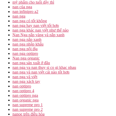
mỹ phẩm cho tuổi dậy thì
nan của nga
nan infinipro a2
nan nga
nan nga có tốt không
nan nga hay nan việt tốt hơn
nan nga khác nan việt như thế nào
Nan Nga nắp vàng và nắp xanh
nan nga nắp xanh
nan nga nhập khẩu
nan nga nội địa
nan nga optipro
Nan nga organic
nan nga sản xuất ở đâu
nan nga va nan thuy si co gi khac nhau
nan nga và nan việt cái nào tốt hơn
nan nga và việt
nan nga xách tay
nan optipro
nan optipro 4
nan optipro nga
nan organic nga
nan supreme pro 1
nan supreme pro 2
nanoe trên điều hòa