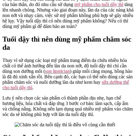
Có
của bản thân, do đó nhu cầu sử dụng
mỹ phẩm cho tuổi dậy thì
tăng
Nên
lên nhanh chóng. Nhưng vào giai đoạn này, làn da của các nàng khá
Dùng
non nớt và nhạy cảm, việc sử mỹ phẩm không phù hợp sẽ gây nhiều
Mỹ
hệ lụy. Vậy tuổi dậy thì có nên dùng mỹ phẩm không? Nếu có thì
Phẩm
dùng mỹ phẩm gì để đảm bảo an toàn?
Cho
Tuổi
Tuổi dậy thì nên dùng mỹ phẩm chăm sóc
Dậy
da
Thì?
Thay vì sử dụng các loại mỹ phẩm trang điểm da chứa nhiều hóa
chất có thể ảnh hưởng đến làn da non nớt, độ tuổi dậy thì chỉ cần
dùng son dưỡng môi (
son lipstician
) giúp môi căng mọng, hồng hào
là đã đủ xinh xắn rồi. Bên cạnh đó, các bạn có thể nên dùng các sản
phẩm chăm sóc và nuôi dưỡng làn da như kem hay
sữa dưỡng thể
cho tuổi dậy thì
.
Lưu ý nên chọn các sản phẩm có thành phần dịu nhẹ, hạn chế
hương liệu, hóa chất và đáp ứng 3 bước cơ bản: làm sạch, cấp ẩm
và chống nắng. Không nên lạm dụng quá nhiều mỹ phẩm vào chăm
sóc da sẽ không phù hợp với làn da tuổi dậy thì.