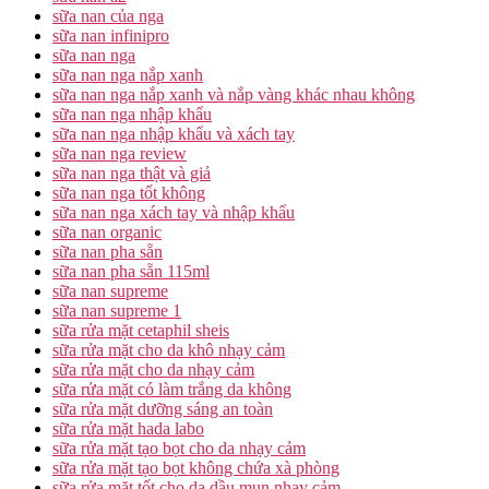
sữa nan của nga
sữa nan infinipro
sữa nan nga
sữa nan nga nắp xanh
sữa nan nga nắp xanh và nắp vàng khác nhau không
sữa nan nga nhập khẩu
sữa nan nga nhập khẩu và xách tay
sữa nan nga review
sữa nan nga thật và giả
sữa nan nga tốt không
sữa nan nga xách tay và nhập khẩu
sữa nan organic
sữa nan pha sẵn
sữa nan pha sẵn 115ml
sữa nan supreme
sữa nan supreme 1
sữa rửa mặt cetaphil sheis
sữa rửa mặt cho da khô nhạy cảm
sữa rửa mặt cho da nhạy cảm
sữa rửa mặt có làm trắng da không
sữa rửa mặt dưỡng sáng an toàn
sữa rửa mặt hada labo
sữa rửa mặt tạo bọt cho da nhạy cảm
sữa rửa mặt tạo bọt không chứa xà phòng
sữa rửa mặt tốt cho da dầu mụn nhạy cảm