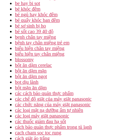
be hay bi sot
bé khóc đêm
bé ngủ hay khóc đêm
bé quấy khóc ban đêm
bé sơ sinh bị ho
bé sốt cao 39 40 độ
bẹnh chân tay miệng
bệnh tay chân miệng trẻ em
biểu hiện chân tay miệng
biểu hiện tay chân miệng
blossomy
bột ăn dặm cerelac
bột ăn dặm mặn
bột ăn dặm ngọt
bọt dịu lành
bột mặn ăn dặm
các cách bảo quản thực phẩm
các chế độ giặt của máy giặt panasonic
các chức năng của máy giặt panasonic
các loại mặt nạ dưỡng ẩm tự nhiên
các loại máy giặt panasonic
các thuốc giảm đau hạ sốt
cách bảo quản thực phẩm trong tủ lạnh
cach cham soc toc rung
cách giặt áo trắng