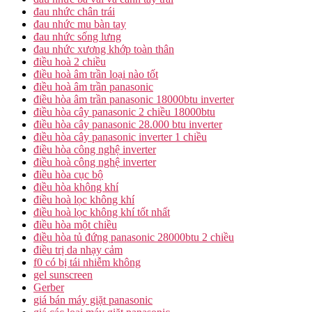
đau nhức chân trái
đau nhức mu bàn tay
đau nhức sống lưng
đau nhức xương khớp toàn thân
điều hoà 2 chiều
điều hoà âm trần loại nào tốt
điều hoà âm trần panasonic
điều hòa âm trần panasonic 18000btu inverter
điều hòa cây panasonic 2 chiều 18000btu
điều hòa cây panasonic 28.000 btu inverter
điều hòa cây panasonic inverter 1 chiều
điều hòa công nghệ inverter
điều hoà công nghệ inverter
điều hòa cục bộ
điều hòa không khí
điều hoà lọc không khí
điều hoà lọc không khí tốt nhất
điều hòa một chiều
điều hòa tủ đứng panasonic 28000btu 2 chiều
điều trị da nhạy cảm
f0 có bị tái nhiễm không
gel sunscreen
Gerber
giá bán máy giặt panasonic