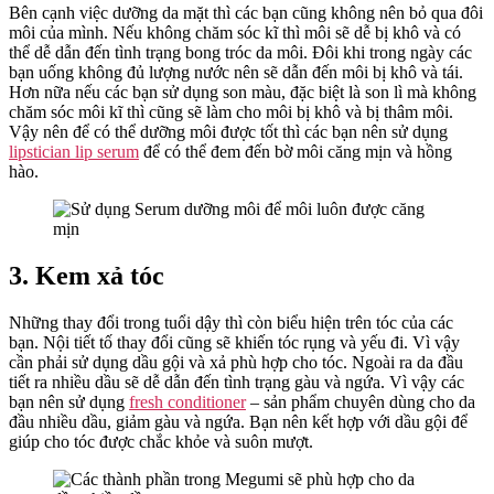
Bên cạnh việc dưỡng da mặt thì các bạn cũng không nên bỏ qua đôi
môi của mình. Nếu không chăm sóc kĩ thì môi sẽ dễ bị khô và có
thể dễ dẫn đến tình trạng bong tróc da môi. Đôi khi trong ngày các
bạn uống không đủ lượng nước nên sẽ dẫn đến môi bị khô và tái.
Hơn nữa nếu các bạn sử dụng son màu, đặc biệt là son lì mà không
chăm sóc môi kĩ thì cũng sẽ làm cho môi bị khô và bị thâm môi.
Vậy nên để có thể dưỡng môi được tốt thì các bạn nên sử dụng
lipstician lip serum
để có thể đem đến bờ môi căng mịn và hồng
hào.
3. Kem xả tóc
Những thay đổi trong tuổi dậy thì còn biểu hiện trên tóc của các
bạn. Nội tiết tố thay đổi cũng sẽ khiến tóc rụng và yếu đi. Vì vậy
cần phải sử dụng dầu gội và xả phù hợp cho tóc. Ngoài ra da đầu
tiết ra nhiều dầu sẽ dễ dẫn đến tình trạng gàu và ngứa. Vì vậy các
bạn nên sử dụng
fresh conditioner
– sản phẩm chuyên dùng cho da
đầu nhiều dầu, giảm gàu và ngứa. Bạn nên kết hợp với dầu gội để
giúp cho tóc được chắc khỏe và suôn mượt.