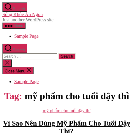
Skip
Search
to
Sống Khỏe Ăn Ngon
the
Just another WordPress site
content
Menu
Sample Page
Search
Search
for:
Close
search
Close Menu
Sample Page
Tag:
mỹ phẩm cho tuổi dậy thì
Categories
mỹ phẩm cho tuổi dậy thì
Vì Sao Nên Dùng Mỹ Phẩm Cho Tuổi Dậy
Thì?