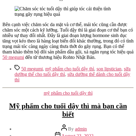
Bên cạnh việc chăm sóc da mặt và cơ thể, mái tóc cũng cần được
chăm sóc một cách kỹ lưỡng. Tuổi dậy thì là giai đoạn cơ thể bạn có
nhiều sự thay đổi nhất. Đây là giai đoạn lượng hormone sinh dục
tăng vọt kéo theo là hàng loạt biến đổi khác thường, trong đó có tình
trạng mái tóc càng ngày càng thưa thớt do gãy rụng. Bạn có thể
tham khảo thêm bộ đôi sản phẩm dầu gội, xả ngăn rụng tóc hiệu quả
50 megumi
đến từ thương hiệu Rohto Nhật Bản.
Tags
50 megumi
,
mỹ phẩm cho tuổi dậy thì
,
son lipstician
,
sữa
dưỡng thể cho tuổi dậy thì
,
sữa dưỡng thể dành cho tuổi dậy
thì
Categories
mỹ phẩm cho tuổi dậy thì
Mỹ phẩm cho tuổi dậy thì mà bạn cần
biết
Post
By
admin
author
Post
August 23, 2022