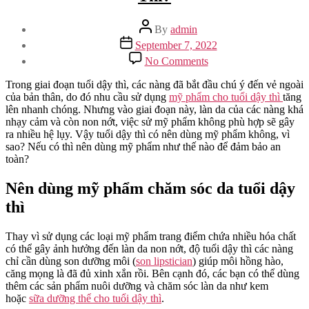
Post
By
admin
author
Post
September 7, 2022
date
on
No Comments
Vì
Sao
Trong giai đoạn tuổi dậy thì, các nàng đã bắt đầu chú ý đến vẻ ngoài
Nên
của bản thân, do đó nhu cầu sử dụng
mỹ phẩm cho tuổi dậy thì
tăng
Dùng
lên nhanh chóng. Nhưng vào giai đoạn này, làn da của các nàng khá
Mỹ
nhạy cảm và còn non nớt, việc sử mỹ phẩm không phù hợp sẽ gây
Phẩm
ra nhiều hệ lụy. Vậy tuổi dậy thì có nên dùng mỹ phẩm không, vì
Cho
sao? Nếu có thì nên dùng mỹ phẩm như thế nào để đảm bảo an
Tuổi
toàn?
Dậy
Thì?
Nên dùng mỹ phẩm chăm sóc da tuổi dậy
thì
Thay vì sử dụng các loại mỹ phẩm trang điểm chứa nhiều hóa chất
có thể gây ảnh hưởng đến làn da non nớt, độ tuổi dậy thì các nàng
chỉ cần dùng son dưỡng môi (
son lipstician
) giúp môi hồng hào,
căng mọng là đã đủ xinh xắn rồi. Bên cạnh đó, các bạn có thể dùng
thêm các sản phẩm nuôi dưỡng và chăm sóc làn da như kem
hoặc
sữa dưỡng thể cho tuổi dậy thì
.