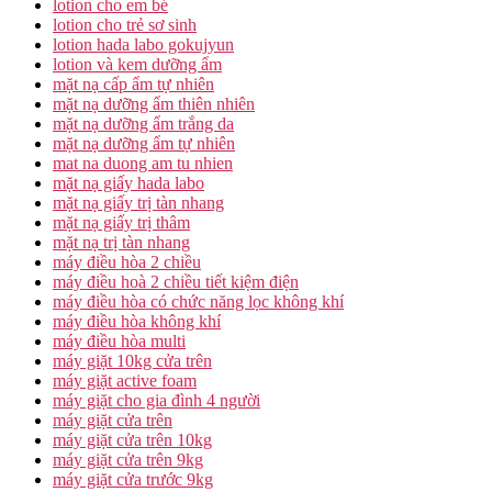
lotion cho em bé
lotion cho trẻ sơ sinh
lotion hada labo gokujyun
lotion và kem dưỡng ẩm
mặt nạ cấp ẩm tự nhiên
mặt nạ dưỡng ẩm thiên nhiên
mặt nạ dưỡng ẩm trắng da
mặt nạ dưỡng ẩm tự nhiên
mat na duong am tu nhien
mặt nạ giấy hada labo
mặt nạ giấy trị tàn nhang
mặt nạ giấy trị thâm
mặt nạ trị tàn nhang
máy điều hòa 2 chiều
máy điều hoà 2 chiều tiết kiệm điện
máy điều hòa có chức năng lọc không khí
máy điều hòa không khí
máy điều hòa multi
máy giặt 10kg cửa trên
máy giặt active foam
máy giặt cho gia đình 4 người
máy giặt cửa trên
máy giặt cửa trên 10kg
máy giặt cửa trên 9kg
máy giặt cửa trước 9kg