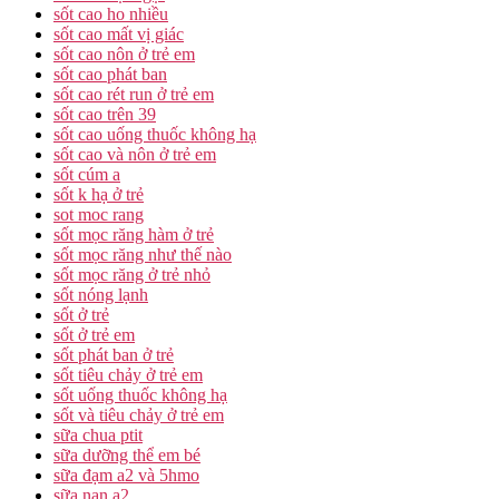
sốt cao ho nhiều
sốt cao mất vị giác
sốt cao nôn ở trẻ em
sốt cao phát ban
sốt cao rét run ở trẻ em
sốt cao trên 39
sốt cao uống thuốc không hạ
sốt cao và nôn ở trẻ em
sốt cúm a
sốt k hạ ở trẻ
sot moc rang
sốt mọc răng hàm ở trẻ
sốt mọc răng như thế nào
sốt mọc răng ở trẻ nhỏ
sốt nóng lạnh
sốt ở trẻ
sốt ở trẻ em
sốt phát ban ở trẻ
sốt tiêu chảy ở trẻ em
sốt uống thuốc không hạ
sốt và tiêu chảy ở trẻ em
sữa chua ptit
sữa dưỡng thể em bé
sữa đạm a2 và 5hmo
sữa nan a2