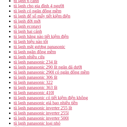
tủ lạnh 6 cánh
tủ lạnh cho gia đình 4 người
tủ lạnh có ngăn đông mềm
tủ lạnh để số mấy tiết kiệm điện
tủ lạnh đời mới
tủ lạnh econavi
tủ lạnh hai cánh
tủ lạnh hãng nào tiết kiệm điện
tủ lạnh hiệu nào tốt
tủ lạnh mặt gương panasonic
tủ lạnh ngăn đông mềm
tủ lạnh nhiều cửa
tủ lạnh panasonic 234 lít
tủ lạnh panasonic 290 lít ngăn đá dưới
tủ lạnh panasonic 290l có ngăn đông mềm
tủ lạnh panasonic 306 lít
tủ lạnh panasonic 322
tủ lạnh panasonic 363 lít
tủ lạnh panasonic 410l
tủ lạnh panasonic có tiết kiệm điện không
tủ lạnh panasonic giá bao nhiêu tiền
tủ lạnh panasonic inverter 255 lít
tủ lạnh panasonic inverter 255l
tủ lạnh panasonic inverter 500l
tủ lạnh panasonic loại nhỏ