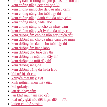
hướng dẫn sử dụng tủ lạnh panasonic nội địa
kem chống nắng cetaphil spf 30
kem chống nắng cho da dầu nhạy cảm
kem chống nắng cho tuổi dậy thì
kem chống nắng dành cho da nhạy cảm
kem chống nắng hada labo
kem chống nắng tốt cho da nhạy cảm
kem chống nắng vật lý cho da nhạy cảm
kem dưỡng ẩm cho da hỗn hợp thiên dầu
kem dưỡng ẩm cho da nhạy cảm dầu mụn
kem dưỡng ẩm dành cho tuổi dậy thì
kem dưỡng ẩm hada labo
kem dưỡng cho tuổi dậy thì
kem dưỡng da mặt tuổi dậy thì
kem dưỡng da tuổi dậy thì
kem dưỡng sáng da
kem dưỡng trắng da hada labo
khi trẻ bị sốt cao
khuyến mãi máy giặt
kinh nghiệm mua máy giặt
koi gokujyun
làn da nhạy cảm
lăn khử mùi nam cao cấp
loại máy giặt nào tiết kiệm điện nước
lotion cho bé sơ sinh