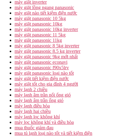
máy giặt inverter
máy giặt lồng ngang panasonic
máy giặt nào tiết kiệm điện nước
máy giặt panasonic 10 5kg
máy giặt panasonic 10kg
máy giặt panasonic 10kg inverter
máy giặt panasonic 11 5kg
máy giặt panasonic 11kg
máy giặt panasonic 8 5kg inverter
máy giặt panasonic 8.5 kg inverter
máy giặt panasonic 9kg mới nhất
máy giặt panasonic econavi
máy giặt panasonic f90x5lrv
máy giặt panasonic loại nào tốt
máy giặt tiết kiệm điện nước
máy giặt tốt cho gia đình 4 người
máy lạnh 2 chiều
máy lạnh âm trần nối ống gió
máy lạnh âm trần ống gió
máy lạnh điều hòa
máy lạnh hai chiều
máy lạnh lọc không khí
máy lọc không khí và điều hòa
mua thuốc giảm đau
mua tủ lạnh loại nào tốt và tiết kiệm điện