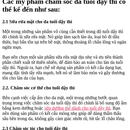
Các mỹ phẩm chăm sóc da tuổi dậy thì có
thể kế đến như sau:
2.1 Sữa rửa mặt cho da tuổi dậy thì
Một trong những sản phẩm vô cùng cần thiết trong độ tuổi dậy thì
đó chính là sữa rửa mặt. Nó giúp làm sạch làn da, loại bỏ đi dầu
thừa, bụi bẩn tồn tại trên bề mặt, thông thoáng lỗ chân lông và ngăn
ngừa mụn.
Bạn nên chọn một sản phẩm sữa rửa mặt dịu nhẹ và ưu tiên thành
phần chiết xuất từ thiên nhiên, để đảm bảo an toàn cho làn da tuổi
dậy thì. Ngoài ra, hạn chế sử dụng sản phẩm có kết cấu dạng hạt,
mang đặc tính tẩy rửa mạnh, bởi nó sẽ làm bào mòn và gây thương
tổn cho làn da của bạn.
2.2. Chăm sóc cơ thể cho tuổi dậy thì
Bên cạnh việc cấp ẩm cho da mặt, một trong những bước quan
trọng trong việc chăm sóc da tuổi dậy thì đó chính là bổ sung độ ẩm
bằng kem dưỡng hoặc
sữa dưỡng thể dành cho tuổi dậy thì
. Bạn
nên dùng sản phẩm có kết cấu mỏng nhẹ giúp dễ dàng thẩm thấu
sâu bên trong da, không gây cảm giác nhờn rít, bít tắc lỗ chân lông.
2.3 Chăm sóc tóc cho tuổi dậy thì