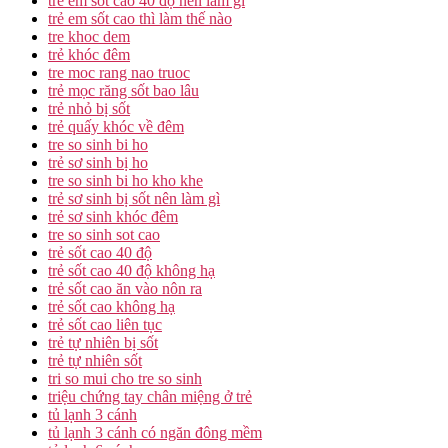
trẻ em sốt cao 40 độ nên làm gì
trẻ em sốt cao thì làm thế nào
tre khoc dem
trẻ khóc đêm
tre moc rang nao truoc
trẻ mọc răng sốt bao lâu
trẻ nhỏ bị sốt
trẻ quấy khóc về đêm
tre so sinh bi ho
trẻ sơ sinh bị ho
tre so sinh bi ho kho khe
trẻ sơ sinh bị sốt nên làm gì
trẻ sơ sinh khóc đêm
tre so sinh sot cao
trẻ sốt cao 40 độ
trẻ sốt cao 40 độ không hạ
trẻ sốt cao ăn vào nôn ra
trẻ sốt cao không hạ
trẻ sốt cao liên tục
trẻ tự nhiên bị sốt
trẻ tự nhiên sốt
tri so mui cho tre so sinh
triệu chứng tay chân miệng ở trẻ
tủ lạnh 3 cánh
tủ lạnh 3 cánh có ngăn đông mềm