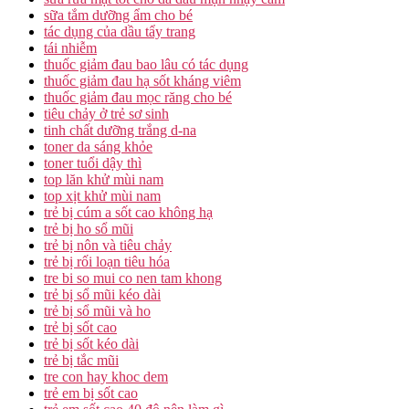
sữa tắm dưỡng ẩm cho bé
tác dụng của dầu tẩy trang
tái nhiễm
thuốc giảm đau bao lâu có tác dụng
thuốc giảm đau hạ sốt kháng viêm
thuốc giảm đau mọc răng cho bé
tiêu chảy ở trẻ sơ sinh
tinh chất dưỡng trắng d-na
toner da sáng khỏe
toner tuổi dậy thì
top lăn khử mùi nam
top xịt khử mùi nam
trẻ bị cúm a sốt cao không hạ
trẻ bị ho sổ mũi
trẻ bị nôn và tiêu chảy
trẻ bị rối loạn tiêu hóa
tre bi so mui co nen tam khong
trẻ bị sổ mũi kéo dài
trẻ bị sổ mũi và ho
trẻ bị sốt cao
trẻ bị sốt kéo dài
trẻ bị tắc mũi
tre con hay khoc dem
trẻ em bị sốt cao