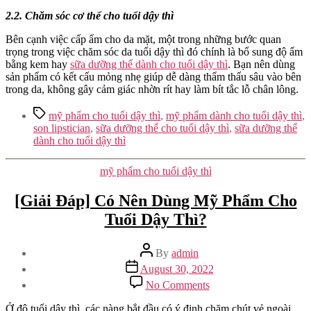
2.2. Chăm sóc cơ thể cho tuổi dậy thì
Bên cạnh việc cấp ẩm cho da mặt, một trong những bước quan
trọng trong việc chăm sóc da tuổi dậy thì đó chính là bổ sung độ ẩm
bằng kem hay
sữa dưỡng thể dành cho tuổi dậy thì
. Bạn nên dùng
sản phẩm có kết cấu mỏng nhẹ giúp dễ dàng thẩm thấu sâu vào bên
trong da, không gây cảm giác nhờn rít hay làm bít tắc lỗ chân lông.
Tags
mỹ phẩm cho tuổi dậy thì
,
mỹ phẩm dành cho tuổi dậy thì
,
son lipstician
,
sữa dưỡng thể cho tuổi dậy thì
,
sữa dưỡng thể
dành cho tuổi dậy thì
Categories
mỹ phẩm cho tuổi dậy thì
[Giải Đáp] Có Nên Dùng Mỹ Phẩm Cho
Tuổi Dậy Thì?
Post
By
admin
author
Post
August 30, 2022
date
on
No Comments
[Giải
Đáp]
Ở độ tuổi dậy thì, các nàng bắt đầu có ý định chăm chút vẻ ngoài