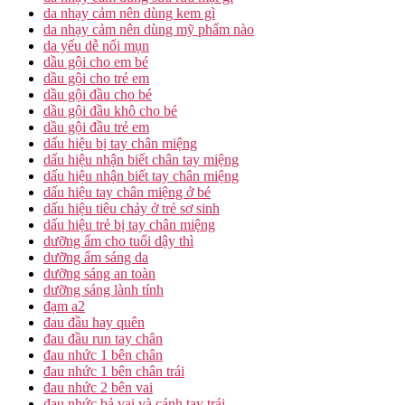
da nhạy cảm nên dùng kem gì
da nhạy cảm nên dùng mỹ phẩm nào
da yếu dễ nổi mụn
dầu gội cho em bé
dầu gội cho trẻ em
dầu gội đầu cho bé
dầu gội đầu khô cho bé
dầu gội đầu trẻ em
dấu hiệu bị tay chân miệng
dấu hiệu nhận biết chân tay miệng
dấu hiệu nhận biết tay chân miệng
dấu hiệu tay chân miệng ở bé
dấu hiệu tiêu chảy ở trẻ sơ sinh
dấu hiệu trẻ bị tay chân miệng
dưỡng ẩm cho tuổi dậy thì
dưỡng ẩm sáng da
dưỡng sáng an toàn
dưỡng sáng lành tính
đạm a2
đau đầu hay quên
đau đầu run tay chân
đau nhức 1 bên chân
đau nhức 1 bên chân trái
đau nhức 2 bên vai
đau nhức bả vai và cánh tay trái