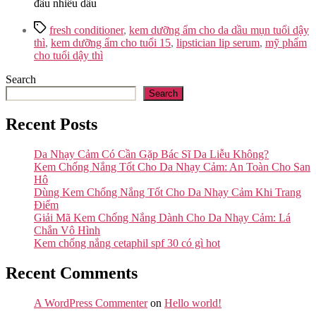
Tags
fresh conditioner
,
kem dưỡng ẩm cho da dầu mụn tuổi dậy
thì
,
kem dưỡng ẩm cho tuổi 15
,
lipstician lip serum
,
mỹ phẩm
cho tuổi dậy thì
Search
Search
Recent Posts
Da Nhạy Cảm Có Cần Gặp Bác Sĩ Da Liễu Không?
Kem Chống Nắng Tốt Cho Da Nhạy Cảm: An Toàn Cho San
Hô
Dùng Kem Chống Nắng Tốt Cho Da Nhạy Cảm Khi Trang
Điểm
Giải Mã Kem Chống Nắng Dành Cho Da Nhạy Cảm: Lá
Chắn Vô Hình
Kem chống nắng cetaphil spf 30 có gì hot
Recent Comments
A WordPress Commenter
on
Hello world!