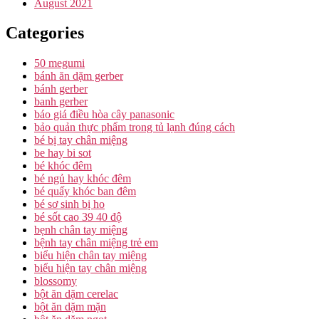
August 2021
Categories
50 megumi
bánh ăn dặm gerber
bánh gerber
banh gerber
báo giá điều hòa cây panasonic
bảo quản thực phẩm trong tủ lạnh đúng cách
bé bị tay chân miệng
be hay bi sot
bé khóc đêm
bé ngủ hay khóc đêm
bé quấy khóc ban đêm
bé sơ sinh bị ho
bé sốt cao 39 40 độ
bẹnh chân tay miệng
bệnh tay chân miệng trẻ em
biểu hiện chân tay miệng
biểu hiện tay chân miệng
blossomy
bột ăn dặm cerelac
bột ăn dặm mặn