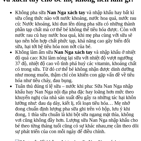
Không pha sữa
Nan Nga xách tay
và nhập khẩu hay bất kì
sữa công thức nào với nước khoáng, nước hoa quả, nước rau
củ: Nước khoáng, khi đun lên dùng pha sữa có những thành
phần tạp chất mà cơ thể bé không thể tiêu hóa được. Còn với
nước rau củ hay nước hoa quả, khi mẹ pha cùng với sữa sẽ
tạo nên hỗn hợp chất phức tạp, khả năng cao gây biến đổi
sữa, hại tới hệ tiêu hóa non nớt của bé.
Không làm ấm sữa
Nan Nga xách tay
và nhập khẩu ở nhiệt
độ quá cao:
Khi làm nóng lại sữa với nhiệt độ vượt ngưỡng
37 độ, nhiệt độ cao vô tình phá huỷ các vitamin, khoáng chất
có trong sữa. Từ đó cơ thể bé không nhận được dinh dưỡng
như mong muốn, thậm chí còn khiến con gặp vấn đề về tiêu
hóa như tiêu chảy, đau bụng.
Tuân thủ đúng tỉ lệ sữa – nước khi pha: Sữa Nan Nga nhập
khẩu hay Nan Nga nội địa pha đặc hay loãng hơn mức theo
khuyến nghị của nhà sản xuất đều gây ra những tác hại khôn
lường như: đau dạ dày, kiết lị, rối loạn tiêu hóa… Mẹ nhớ
đong chuẩn định lượng pha sữa ghi trên vỏ hộp, lưu ý khi
đong, 1 thìa sữa chuẩn là khi bột sữa ngang mặt thìa, không
vơi cũng không đầy hơn. Lượng sữa Nan Nga nhập khẩu cho
bé theo từng tháng tuổi cũng có sự khác nhau,mẹ cần theo dõi
sự phát triển của con mỗi ngày để điều chỉnh.