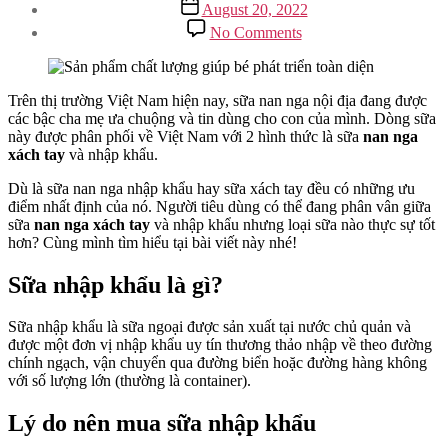
Post
August 20, 2022
date
on
No Comments
Các
Lý
Do
Nên
Trên thị trường Việt Nam hiện nay, sữa nan nga nội địa đang được
Mua
các bậc cha mẹ ưa chuộng và tin dùng cho con của mình. Dòng sữa
Sữa
này được phân phối về Việt Nam với 2 hình thức là sữa
nan nga
Nan
xách tay
và nhập khẩu.
Nga
Dù là sữa nan nga nhập khẩu hay sữa xách tay đều có những ưu
Nhập
điểm nhất định của nó. Người tiêu dùng có thể đang phân vân giữa
Khẩu
sữa
nan nga xách tay
và nhập khẩu nhưng loại sữa nào thực sự tốt
hơn? Cùng mình tìm hiểu tại bài viết này nhé!
Sữa nhập khẩu là gì?
Sữa nhập khẩu là sữa ngoại được sản xuất tại nước chủ quản và
được một đơn vị nhập khẩu uy tín thương thảo nhập về theo đường
chính ngạch, vận chuyển qua đường biển hoặc đường hàng không
với số lượng lớn (thường là container).
Lý do nên mua sữa nhập khẩu