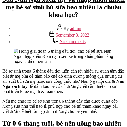
mẹ bé sơ sinh bú sữa bao nhiêu là chuẩn
khoa học?
Post
By
admin
author
Post
September 3, 2022
date
on
No Comments
Sữa
Nan
Nga
xách
tay
và
Bé sơ sinh trong 6 tháng đầu đời luôn cần rất nhiều sự quan tâm đặc
nhập
biệt từ mẹ bỉm để đảm bảo chế độ dinh dưỡng thông qua những cữ
khẩu
ăn, suất bú sữa mẹ hoặc sữa công thức như Nan Nga nội địa &
Nan
mách
Nga xách tay
để đảm bảo bé có đủ dưỡng chất cần thiết cho sự
mẹ
phát triển khoẻ mạnh & toàn diện
.
bé
Nếu mẹ chưa rõ bé sơ sinh trong 6 tháng đầy cần được cung cấp
sơ
lượng sữa như thế nào là phù hợp cho bé thì tham khảo ngay bài
sinh
viết dưới để biết rồi nạp dinh dưỡng cho bé yêu nhé.
bú
sữa
bao
Từ 0-6 tháng tuổi, bé nên uống bao nhiêu
nhiêu