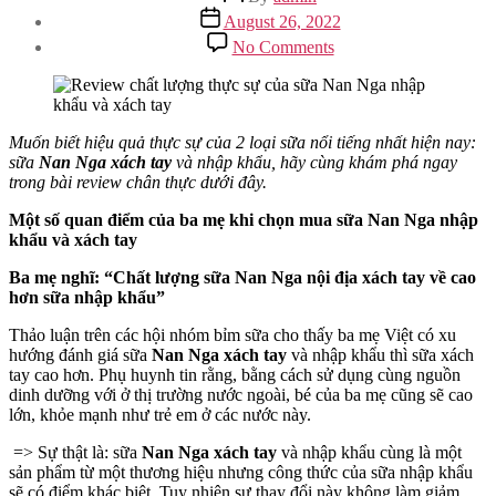
author
Post
August 26, 2022
date
on
No Comments
Review
chất
lượng
thực
sự
Muốn biết hiệu quả thực sự của 2 loại sữa nổi tiếng nhất hiện nay:
của
sữa
Nan Nga xách tay
và nhập khẩu, hãy cùng khám phá ngay
sữa
trong bài review chân thực dưới đây.
Nan
Một số quan điểm của ba mẹ khi chọn mua sữa Nan Nga nhập
Nga
khẩu và xách tay
nhập
khẩu
Ba mẹ nghĩ: “Chất lượng sữa Nan Nga nội địa xách tay về cao
và
hơn sữa nhập khẩu”
xách
tay
Thảo luận trên các hội nhóm bỉm sữa cho thấy ba mẹ Việt có xu
hướng đánh giá sữa
Nan Nga xách tay
và nhập khẩu thì sữa xách
tay cao hơn. Phụ huynh tin rằng, bằng cách sử dụng cùng nguồn
dinh dưỡng với ở thị trường nước ngoài, bé của ba mẹ cũng sẽ cao
lớn, khỏe mạnh như trẻ em ở các nước này.
=> Sự thật là: sữa
Nan Nga xách tay
và nhập khẩu cùng là một
sản phẩm từ một thương hiệu nhưng công thức của sữa nhập khẩu
sẽ có điểm khác biệt. Tuy nhiên sự thay đổi này không làm giảm