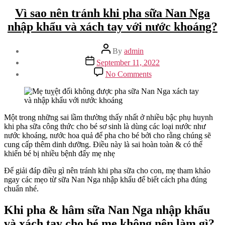
Vì sao nên tránh khi pha sữa Nan Nga
nhập khẩu và xách tay với nước khoáng?
Post
By
admin
author
Post
September 11, 2022
date
on
No Comments
Vì
sao
nên
tránh
khi
Một trong những sai lầm thường thấy nhất ở nhiều bậc phụ huynh
pha
khi pha sữa công thức cho bé sơ sinh là dùng các loại nước như
sữa
nước khoáng, nước hoa quả để pha cho bé bởi cho rằng chúng sẽ
Nan
cung cấp thêm dinh dưỡng. Điều này là sai hoàn toàn & có thể
Nga
khiến bé bị nhiều bệnh đấy mẹ nhẹ
nhập
Để giải đáp điều gì nên tránh khi pha sữa cho con, mẹ tham khảo
khẩu
ngay các mẹo từ sữa Nan Nga nhập khẩu để biết cách pha đúng
và
chuẩn nhé.
xách
tay
với
Khi pha & hâm
sữa Nan Nga nhập khẩu
nước
và xách tay
cho bé mẹ không nên làm gì?
khoáng?