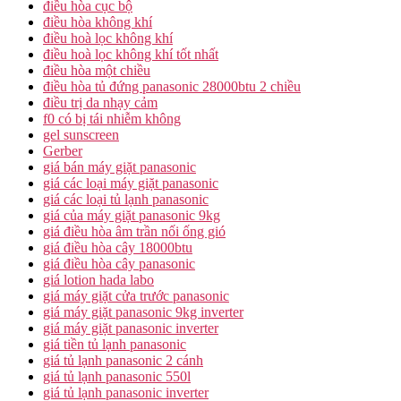
điều hòa cục bộ
điều hòa không khí
điều hoà lọc không khí
điều hoà lọc không khí tốt nhất
điều hòa một chiều
điều hòa tủ đứng panasonic 28000btu 2 chiều
điều trị da nhạy cảm
f0 có bị tái nhiễm không
gel sunscreen
Gerber
giá bán máy giặt panasonic
giá các loại máy giặt panasonic
giá các loại tủ lạnh panasonic
giá của máy giặt panasonic 9kg
giá điều hòa âm trần nối ống gió
giá điều hòa cây 18000btu
giá điều hòa cây panasonic
giá lotion hada labo
giá máy giặt cửa trước panasonic
giá máy giặt panasonic 9kg inverter
giá máy giặt panasonic inverter
giá tiền tủ lạnh panasonic
giá tủ lạnh panasonic 2 cánh
giá tủ lạnh panasonic 550l
giá tủ lạnh panasonic inverter