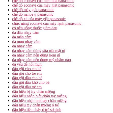
chế độ econavi của điều hòa panasonic
chế độ econavi của máy giặt panasonic
chế độ máy giặt panasonic
chế độ nanoe g panasonic
chế độ xả của máy giặt panasonic
chức năng econavi của máy lạnh panasonic
có nên uống thuốc giảm đau
da dầu nhạy cảm
da mẫn cảm
da mụn nhạy cảm
da nhạy cảm
da nhạy cảm dùng sữa rửa mặt gì
da nhạy cảm nên dùng kem gì
da nhạy cảm nên dùng mỹ phẩm nào
da yếu dễ nổi mụn
dầu gội cho em bé
dầu gội cho trẻ em
dầu gội đầu cho bé
dầu gội đầu khô cho bé
dầu gội đầu trẻ em
dấu hiệu bị tay chân miệng
dấu hiệu nhận biết chân tay miệng
dấu hiệu nhận biết tay chân miệng
dấu hiệu tay chân miệng ở bé
dấu hiệu tiêu chảy ở trẻ sơ sinh