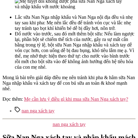
Lắc sữa Nan Nga nhập khẩu và Nan Nga nội địa đều và nhẹ
tay sau khi pha: Mẹ nên lắc đều để tránh vón cục và lắc nhẹ
tay tránh tạo bọt khí khiến bé dễ bị đầy hơi, nôn trớ.
Đổ nước vào trước, sau đó mới thêm bột sữa: Nếu làm ngược
lại, phần bột sẽ chiếm thể tích của nước, gây ra sự mất cân
bằng trong tỷ lệ, bột sữa Nan Nga nhập khẩu và xách tay dễ
vón cục hơn, con uống dễ bị đau bụng, khó tiêu lắm mẹ ạ. Vì
thế, mẹ nhớ thực hiện theo thứ tự: cho nước vào bình trước
rồi mới cho bột sữa vào để không ảnh hưởng đến hệ tiêu hóa
của con mẹ nhé.
Mong là bài trên giải đáp điều mẹ nên tránh khi pha & hâm sữa Nan
Nga nhập khẩu và xách tay để con bú sữa an toàn & khoẻ mạnh
nhé.
Đọc thêm:
Mẹ cần lưu ý điều gì khi mua sữa Nan Nga xách tay?
Tags
nan nga xách tay
Categories
nan nga xách tay
Sữa Nan Nga xách tay và nhập khẩu mách