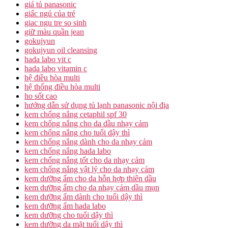
giá tủ panasonic
giấc ngủ của trẻ
giac ngu tre so sinh
giữ màu quần jean
gokujyun
gokujyun oil cleansing
hada labo vit c
hada labo vitamin c
hệ điều hòa multi
hệ thống điều hòa multi
ho sốt cao
hướng dẫn sử dụng tủ lạnh panasonic nội địa
kem chống nắng cetaphil spf 30
kem chống nắng cho da dầu nhạy cảm
kem chống nắng cho tuổi dậy thì
kem chống nắng dành cho da nhạy cảm
kem chống nắng hada labo
kem chống nắng tốt cho da nhạy cảm
kem chống nắng vật lý cho da nhạy cảm
kem dưỡng ẩm cho da hỗn hợp thiên dầu
kem dưỡng ẩm cho da nhạy cảm dầu mụn
kem dưỡng ẩm dành cho tuổi dậy thì
kem dưỡng ẩm hada labo
kem dưỡng cho tuổi dậy thì
kem dưỡng da mặt tuổi dậy thì