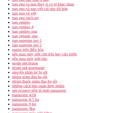
nan nga va nan thuy si co gi khac nhau
nan nga và nan việt cái nào tốt hơn
nan nga và việt
nan nga xách tay
nan optipro
nan optipro 4
nan optipro nga
nan organic nga
nan supreme pro 1
nan supreme pro 2
nanoe trên điều hòa
nên mua máy giặt cửa trên hay cửa trước
nên mua máy giặt nào
nestle ptit brasse
nestle ptit gourmand
nguyên nhân trẻ bị sốt
nhóm giảm đau hạ sốt
nhóm thuốc giảm đau hạ sốt
những cách bảo quản thực phẩm
nút econavi trên tủ lạnh panasonic
panasonic 410l
panasonic 8.5 kg
panasonic 9 kg
panasonic 9kg