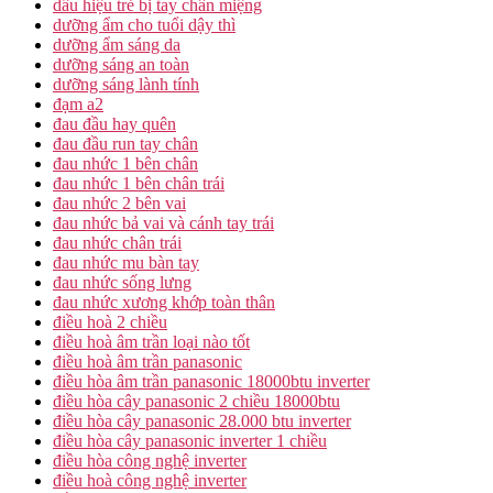
dấu hiệu trẻ bị tay chân miệng
dưỡng ẩm cho tuổi dậy thì
dưỡng ẩm sáng da
dưỡng sáng an toàn
dưỡng sáng lành tính
đạm a2
đau đầu hay quên
đau đầu run tay chân
đau nhức 1 bên chân
đau nhức 1 bên chân trái
đau nhức 2 bên vai
đau nhức bả vai và cánh tay trái
đau nhức chân trái
đau nhức mu bàn tay
đau nhức sống lưng
đau nhức xương khớp toàn thân
điều hoà 2 chiều
điều hoà âm trần loại nào tốt
điều hoà âm trần panasonic
điều hòa âm trần panasonic 18000btu inverter
điều hòa cây panasonic 2 chiều 18000btu
điều hòa cây panasonic 28.000 btu inverter
điều hòa cây panasonic inverter 1 chiều
điều hòa công nghệ inverter
điều hoà công nghệ inverter