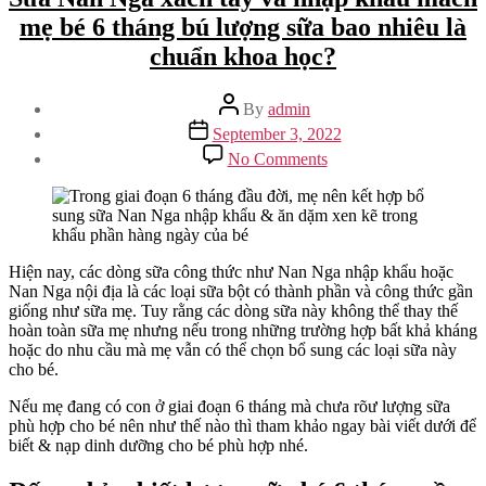
mẹ bé 6 tháng bú lượng sữa bao nhiêu là
chuẩn khoa học?
Post
By
admin
author
Post
September 3, 2022
date
on
No Comments
Sữa
Nan
Nga
xách
tay
và
Hiện nay, các dòng sữa công thức như Nan Nga nhập khẩu hoặc
nhập
Nan Nga nội địa là các loại sữa bột có thành phần và công thức gần
khẩu
giống như sữa mẹ. Tuy rằng các dòng sữa này không thể thay thế
mách
hoàn toàn sữa mẹ nhưng nếu trong những trường hợp bất khả kháng
mẹ
hoặc do nhu cầu mà mẹ vẫn có thể chọn bổ sung các loại sữa này
bé
cho bé.
6
Nếu mẹ đang có con ở giai đoạn 6 tháng mà chưa rõư lượng sữa
tháng
phù hợp cho bé nên như thế nào thì tham khảo ngay bài viết dưới để
bú
biết & nạp dinh dưỡng cho bé phù hợp nhé.
lượng
sữa
bao