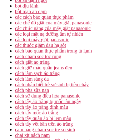
bột ăn dặm ngọt
bọt dịu lành
bột mặn ăn dặm
các cách bảo quản thực phẩm
các chế độ giặt của máy giặt panasonic
các chức năng của máy giặt panasonic
các loại mặt nạ dưỡng ẩm tự nhiên
các loại máy giặt panasonic
các thuốc giảm đau hạ sốt
cách bảo quản thực phẩm trong tủ lạnh
cach cham soc toc rung
cách giặt áo trắng
cách giữ màu quần jeans đen
cách làm sạch áo trắng
cách làm sáng da
cách nhận biết trẻ sơ sinh bị tiêu chảy
cách pha sữa nan
cách sử dụng điều hòa panasonic
cách tẩy áo trắng bị mốc lâu ngày
cách tẩy áo trắng dính màu
cách tẩy mốc áo trắng
cách tẩy quần áo bị lem màu
cách tẩy vết bẩn trên áo trắng
cam nang cham soc tre so sinh
chai xịt nách nam