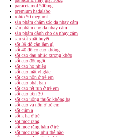
panasonic máy giặt 10kg
paracetamol 500mg
premium hadalabo
rohto 50 megumi
sản phẩm chăm sóc da nhạy cảm
sản phẩm cho da nhạy cảm
sản phẩm dành cho da nhạy cảm
sau sốt xuất huyết
sốt 39 độ cần làm gì
sốt 40 độ có cao không
sốt cao đau nhức xương khớp
sốt cao đột ngột
sốt cao ho nhiều
sốt cao mất vị giác
sốt cao nôn ở trẻ em
sốt cao phát ban
sốt cao rét run ở trẻ em
sốt cao trên 39
sốt cao uống thuốc không hạ
sốt cao và nôn ở trẻ em
sốt cúm a
sốt k hạ ở trẻ
sot moc rang
sốt mọc răng hàm ở trẻ
sốt mọc răng như thế nào