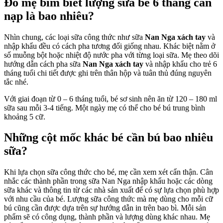
Đố mẹ bỉm biết lượng sữa bé 6 tháng cần
nhiêu
nạp là bao nhiêu?
là
chuẩn
khoa
Nhìn chung, các loại sữa công thức như sữa
Nan Nga xách tay
và
học?
nhập khẩu đều có cách pha tương đối giống nhau. Khác biệt nằm ở
số muỗng bột hoặc nhiệt độ nước pha với từng loại sữa. Mẹ theo dõi
hướng dẫn cách pha sữa
Nan Nga xách tay
và nhập khẩu cho trẻ 6
tháng tuổi chi tiết được ghi trên thân hộp và tuân thủ đúng nguyên
tắc nhé.
Với giai đoạn từ 0 – 6 tháng tuổi, bé sơ sinh nên ăn từ 120 – 180 ml
sữa sau mỗi 3-4 tiếng. Một ngày mẹ có thể cho bé bú trung bình
khoảng 5 cữ.
Những cột mốc khác bé cần bú bao nhiêu
sữa?
Khi lựa chọn sữa công thức cho bé, mẹ cần xem xét cẩn thận. Cân
nhắc các thành phần trong sữa Nan Nga nhập khẩu hoặc các dòng
sữa khác và thông tin từ các nhà sản xuất để có sự lựa chọn phù hợp
với nhu cầu của bé. Lượng sữa công thức mà mẹ dùng cho mỗi cữ
bú cũng cần được dựa trên sự hướng dẫn in trên bao bì. Mỗi sản
phẩm sẽ có công dụng, thành phần và lượng dùng khác nhau. Mẹ