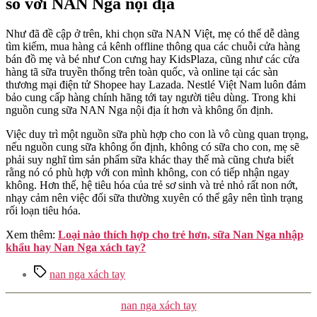
so với NAN Nga nội địa
Như đã đề cập ở trên, khi chọn sữa NAN Việt, mẹ có thể dễ dàng
tìm kiếm, mua hàng cả kênh offline thông qua các chuỗi cửa hàng
bán đồ mẹ và bé như Con cưng hay KidsPlaza, cũng như các cửa
hàng tã sữa truyền thống trên toàn quốc, và online tại các sàn
thương mại điện tử Shopee hay Lazada. Nestlé Việt Nam luôn đảm
bảo cung cấp hàng chính hãng tới tay người tiêu dùng. Trong khi
nguồn cung sữa NAN Nga nội địa ít hơn và không ổn định.
Việc duy trì một nguồn sữa phù hợp cho con là vô cùng quan trọng,
nếu nguồn cung sữa không ổn định, không có sữa cho con, mẹ sẽ
phải suy nghĩ tìm sản phẩm sữa khác thay thế mà cũng chưa biết
rằng nó có phù hợp với con mình không, con có tiếp nhận ngay
không. Hơn thế, hệ tiêu hóa của trẻ sơ sinh và trẻ nhỏ rất non nớt,
nhạy cảm nên việc đổi sữa thường xuyên có thể gây nên tình trạng
rối loạn tiêu hóa.
Xem thêm:
Loại nào thích hợp cho trẻ hơn, sữa Nan Nga nhập
khẩu hay Nan Nga xách tay?
Tags
nan nga xách tay
Categories
nan nga xách tay