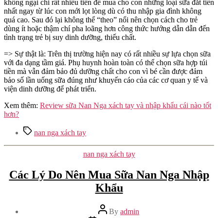
không ngại chi rất nhiều tiền để mua cho con những loại sữa đắt tiền
nhất ngay từ lúc con mới lọt lòng dù có thu nhập gia đình không
quá cao. Sau đó lại không thể “theo” nổi nên chọn cách cho trẻ
dùng ít hoặc thậm chí pha loãng hơn công thức hướng dẫn dẫn đến
tình trạng trẻ bị suy dinh dưỡng, thiếu chất.
=> Sự thật là: Trên thị trường hiện nay có rất nhiều sự lựa chọn sữa
với đa dạng tầm giá. Phụ huynh hoàn toàn có thể chọn sữa hợp túi
tiền mà vẫn đảm bảo đủ dưỡng chất cho con vì bé cần được đảm
bảo số lần uống sữa đúng như khuyến cáo của các cơ quan y tế và
viện dinh dưỡng để phát triển.
Xem thêm:
Review sữa Nan Nga xách tay và nhập khẩu cái nào tốt
hơn?
Tags
nan nga xách tay
Categories
nan nga xách tay
Các Lý Do Nên Mua Sữa Nan Nga Nhập
Khẩu
Post
By
admin
author