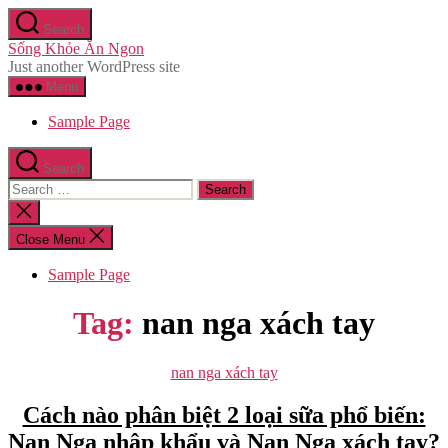
Skip
Search
to
Sống Khỏe Ăn Ngon
the
Just another WordPress site
content
Menu
Sample Page
Search
Search
for:
Close
search
Close Menu
Sample Page
Tag:
nan nga xách tay
Categories
nan nga xách tay
Cách nào phân biệt 2 loại sữa phổ biến:
Nan Nga nhập khẩu và Nan Nga xách tay?