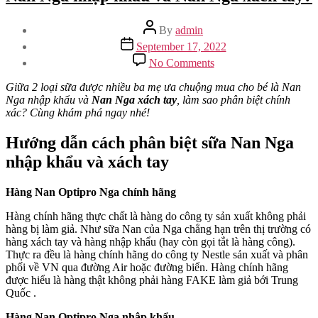
Post
By
admin
author
Post
September 17, 2022
date
on
No Comments
Cách
nào
Giữa 2 loại sữa được nhiều ba mẹ ưa chuộng mua cho bé là Nan
phân
Nga nhập khẩu và
Nan Nga xách tay
, làm sao phân biệt chính
biệt
xác? Cùng khám phá ngay nhé!
2
loại
Hướng dẫn cách phân biệt sữa Nan Nga
sữa
nhập khẩu và xách tay
phổ
biến:
Nan
Hàng
Nan Optipro Nga
chính hãng
Nga
nhập
Hàng chính hãng thực chất là hàng do công ty sản xuất không phải
khẩu
hàng bị làm giả. Như sữa Nan của Nga chẳng hạn trên thị trường có
và
hàng xách tay và hàng nhập khẩu (hay còn gọi tắt là hàng công).
Nan
Thực ra đều là hàng chính hãng do công ty Nestle sản xuất và phân
Nga
phối về VN qua đường Air hoặc đường biển. Hàng chính hãng
xách
được hiểu là hàng thật không phải hàng FAKE làm giả bới Trung
tay?
Quốc .
Hàng
Nan Optipro Nga
nhập khẩu