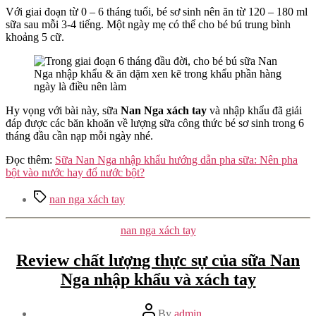
Với giai đoạn từ 0 – 6 tháng tuổi, bé sơ sinh nên ăn từ 120 – 180 ml
sữa sau mỗi 3-4 tiếng. Một ngày mẹ có thể cho bé bú trung bình
khoảng 5 cữ.
Hy vọng với bài này, sữa
Nan Nga xách tay
và nhập khẩu
đã giải
đáp được các băn khoăn về lượng sữa công thức bé sơ sinh trong 6
tháng đầu cần nạp mỗi ngày nhé.
Đọc thêm:
Sữa Nan Nga nhập khẩu hướng dẫn pha sữa: Nên pha
bột vào nước hay đổ nước bột?
Tags
nan nga xách tay
Categories
nan nga xách tay
Review chất lượng thực sự của sữa Nan
Nga nhập khẩu và xách tay
Post
By
admin