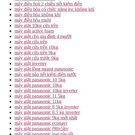
máy điều hoà 2 chiều tiết kiệm điện
máy điều hòa có chức năng lọc không khí
máy điều hòa không khí
máy điều hòa multi
máy giặt 10kg cửa trên
máy giặt active foam
máy giặt cho gia đình 4 người
máy giặt cửa trên
máy giặt cửa trên 10kg
máy giặt cửa trên 9kg
máy giặt cửa trước 9kg
máy giặt inverter
máy giặt lồng ngang panasonic
máy giặt nào tiết kiệm điện nước
máy giặt panasonic 10 5kg
máy giặt panasonic 10kg
máy giặt panasonic 10kg inverter
máy giặt panasonic 11 5kg
máy giặt panasonic 11kg
máy giặt panasonic 8 5kg inverter
máy giặt panasonic 8.5 kg inverter
máy giặt panasonic 9kg mới nhất
máy giặt panasonic econavi
máy giặt panasonic f90x5lrv
máy giặt panasonic loại nào tốt