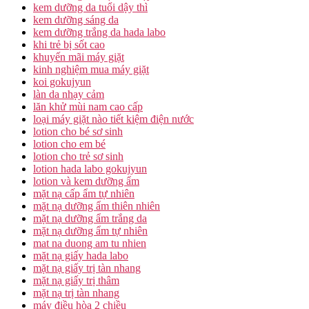
kem dưỡng da tuổi dậy thì
kem dưỡng sáng da
kem dưỡng trắng da hada labo
khi trẻ bị sốt cao
khuyến mãi máy giặt
kinh nghiệm mua máy giặt
koi gokujyun
làn da nhạy cảm
lăn khử mùi nam cao cấp
loại máy giặt nào tiết kiệm điện nước
lotion cho bé sơ sinh
lotion cho em bé
lotion cho trẻ sơ sinh
lotion hada labo gokujyun
lotion và kem dưỡng ẩm
mặt nạ cấp ẩm tự nhiên
mặt nạ dưỡng ẩm thiên nhiên
mặt nạ dưỡng ẩm trắng da
mặt nạ dưỡng ẩm tự nhiên
mat na duong am tu nhien
mặt nạ giấy hada labo
mặt nạ giấy trị tàn nhang
mặt nạ giấy trị thâm
mặt nạ trị tàn nhang
máy điều hòa 2 chiều