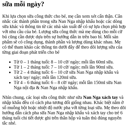
sữa mỗi ngày?
là
chuẩn
khoa
Khi lựa chọn sữa công thức cho bé, mẹ cần xem xét cẩn thận. Cân
học?
nhắc các thành phần trong sữa Nan Nga nhập khẩu hoặc các dòng
sữa khác và thông tin từ các nhà sản xuất để có sự lựa chọn phù hợp
với nhu cầu của bé. Lượng sữa công thức mà mẹ dùng cho mỗi cữ
bú cũng cần được dựa trên sự hướng dẫn in trên bao bì. Mỗi sản
phẩm sẽ có công dụng, thành phần và lượng dùng khác nhau. Mẹ
có thể tham khảo các thông tin dưới đây để theo dõi lượng sữa của
từng giai đoạn phát triển cho bé
Từ 0 – 1 tháng tuổi: 8 – 10 cữ/ ngày; mỗi lần 60ml sữa.
Từ 1 – 2 tháng tuổi: 7 – 10 cữ/ ngày; mỗi lần 90ml sữa.
Từ 2 – 4 tháng tuổi: 6 – 10 cữ sữa Nan Nga nhập khẩu và
xách tay/ ngày; mỗi lần 120ml sữa.
Từ 4 – 6 tháng tuổi: 6 – 8 cữ/ ngày; mỗi lần 150ml sữa Nan
Nga nội địa & Nan Nga nhập khẩu.
Nhìn chung, các loại sữa công thức như sữa
Nan Nga xách tay
và
nhập khẩu đều có cách pha tương đối giống nhau. Khác biệt nằm ở
số muỗng bột hoặc nhiệt độ nước pha với từng loại sữa. Mẹ theo dõi
hướng dẫn cách pha sữa Nan Nga nhập khẩu và xách tay cho trẻ 6
tháng tuổi chi tiết được ghi trên thân hộp và tuân thủ đúng nguyên
tắc nhé.