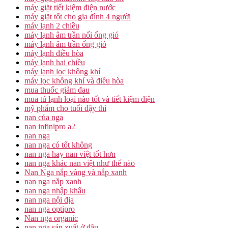
máy giặt tiết kiệm điện nước
máy giặt tốt cho gia đình 4 người
máy lạnh 2 chiều
máy lạnh âm trần nối ống gió
máy lạnh âm trần ống gió
máy lạnh điều hòa
máy lạnh hai chiều
máy lạnh lọc không khí
máy lọc không khí và điều hòa
mua thuốc giảm đau
mua tủ lạnh loại nào tốt và tiết kiệm điện
mỹ phẩm cho tuổi dậy thì
nan của nga
nan infinipro a2
nan nga
nan nga có tốt không
nan nga hay nan việt tốt hơn
nan nga khác nan việt như thế nào
Nan Nga nắp vàng và nắp xanh
nan nga nắp xanh
nan nga nhập khẩu
nan nga nội địa
nan nga optipro
Nan nga organic
nan nga sản xuất ở đâu