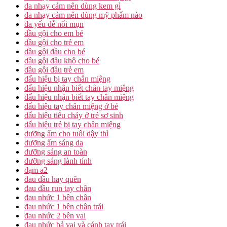
da nhạy cảm nên dùng kem gì
da nhạy cảm nên dùng mỹ phẩm nào
da yếu dễ nổi mụn
dầu gội cho em bé
dầu gội cho trẻ em
dầu gội đầu cho bé
dầu gội đầu khô cho bé
dầu gội đầu trẻ em
dấu hiệu bị tay chân miệng
dấu hiệu nhận biết chân tay miệng
dấu hiệu nhận biết tay chân miệng
dấu hiệu tay chân miệng ở bé
dấu hiệu tiêu chảy ở trẻ sơ sinh
dấu hiệu trẻ bị tay chân miệng
dưỡng ẩm cho tuổi dậy thì
dưỡng ẩm sáng da
dưỡng sáng an toàn
dưỡng sáng lành tính
đạm a2
đau đầu hay quên
đau đầu run tay chân
đau nhức 1 bên chân
đau nhức 1 bên chân trái
đau nhức 2 bên vai
đau nhức bả vai và cánh tay trái