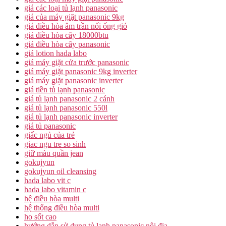
giá các loại tủ lạnh panasonic
giá của máy giặt panasonic 9kg
giá điều hòa âm trần nối ống gió
giá điều hòa cây 18000btu
giá điều hòa cây panasonic
giá lotion hada labo
giá máy giặt cửa trước panasonic
giá máy giặt panasonic 9kg inverter
giá máy giặt panasonic inverter
giá tiền tủ lạnh panasonic
giá tủ lạnh panasonic 2 cánh
giá tủ lạnh panasonic 550l
giá tủ lạnh panasonic inverter
giá tủ panasonic
giấc ngủ của trẻ
giac ngu tre so sinh
giữ màu quần jean
gokujyun
gokujyun oil cleansing
hada labo vit c
hada labo vitamin c
hệ điều hòa multi
hệ thống điều hòa multi
ho sốt cao
hướng dẫn sử dụng tủ lạnh panasonic nội địa