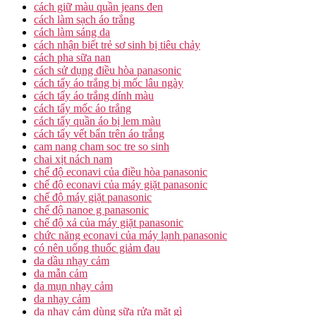
cách giữ màu quần jeans đen
cách làm sạch áo trắng
cách làm sáng da
cách nhận biết trẻ sơ sinh bị tiêu chảy
cách pha sữa nan
cách sử dụng điều hòa panasonic
cách tẩy áo trắng bị mốc lâu ngày
cách tẩy áo trắng dính màu
cách tẩy mốc áo trắng
cách tẩy quần áo bị lem màu
cách tẩy vết bẩn trên áo trắng
cam nang cham soc tre so sinh
chai xịt nách nam
chế độ econavi của điều hòa panasonic
chế độ econavi của máy giặt panasonic
chế độ máy giặt panasonic
chế độ nanoe g panasonic
chế độ xả của máy giặt panasonic
chức năng econavi của máy lạnh panasonic
có nên uống thuốc giảm đau
da dầu nhạy cảm
da mẫn cảm
da mụn nhạy cảm
da nhạy cảm
da nhạy cảm dùng sữa rửa mặt gì