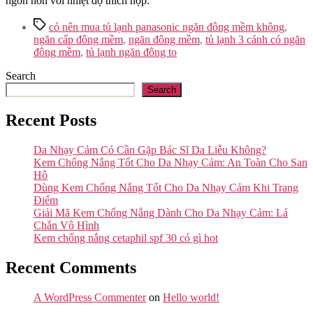
ngon hơn với nhiệt độ thích hợp.
Tags
có nên mua tủ lạnh panasonic ngăn đông mềm không
,
ngăn cấp đông mềm
,
ngăn đông mềm
,
tủ lạnh 3 cánh có ngăn
đông mềm
,
tủ lạnh ngăn đông to
Search
Search
Recent Posts
Da Nhạy Cảm Có Cần Gặp Bác Sĩ Da Liễu Không?
Kem Chống Nắng Tốt Cho Da Nhạy Cảm: An Toàn Cho San
Hô
Dùng Kem Chống Nắng Tốt Cho Da Nhạy Cảm Khi Trang
Điểm
Giải Mã Kem Chống Nắng Dành Cho Da Nhạy Cảm: Lá
Chắn Vô Hình
Kem chống nắng cetaphil spf 30 có gì hot
Recent Comments
A WordPress Commenter
on
Hello world!