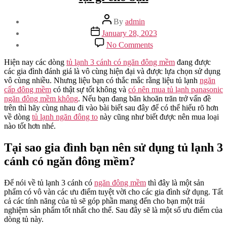
Post
By
admin
author
Post
January 28, 2023
date
on
No Comments
Tủ
lạnh
Hiện nay các dòng
tủ lạnh 3 cánh có ngăn đông mềm
đang được
3
các gia đình đánh giá là vô cùng hiện đại và được lựa chọn sử dụng
cánh
vô cùng nhiều. Nhưng liệu bạn có thắc mắc rằng liệu tủ lạnh
ngăn
ngăn
cấp đông mềm
có thật sự tốt không và
có nên mua tủ lạnh panasonic
đông
ngăn đông mềm không
. Nếu bạn đang băn khoăn trăn trở vấn đề
mềm
trên thì hãy cùng nhau đi vào bài biết sau đây để có thể hiểu rõ hơn
sẽ
về dòng
tủ lạnh ngăn đông to
này cũng như biết được nên mua loại
mang
nào tốt hơn nhé.
lại
gì
Tại sao gia đình bạn nên sử dụng tủ lạnh 3
cho
cánh có ngăn đông mềm?
bạn
Để nói về tủ lạnh 3 cánh có
ngăn đông mềm
thì đây là một sản
phẩm có vô vàn các ưu điểm tuyệt vời cho các gia đình sử dụng. Tất
cả các tính năng của tủ sẽ góp phần mang đến cho bạn một trải
nghiệm sản phẩm tốt nhất cho thể. Sau đây sẽ là một số ưu điểm của
dòng tủ này.