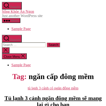
Skip
Search
to
Sống Khỏe Ăn Ngon
the
Just another WordPress site
content
Menu
Sample Page
Search
Search
for:
Close
search
Close Menu
Sample Page
Tag:
ngăn cấp đông mềm
Categories
tủ lạnh 3 cánh có ngăn đông mềm
Tủ lạnh 3 cánh ngăn đông mềm sẽ mang
lại gì cho bạn