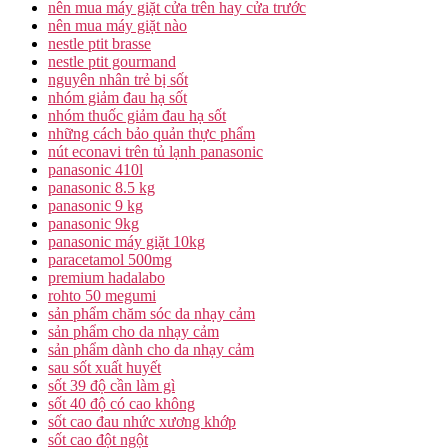
nên mua máy giặt cửa trên hay cửa trước
nên mua máy giặt nào
nestle ptit brasse
nestle ptit gourmand
nguyên nhân trẻ bị sốt
nhóm giảm đau hạ sốt
nhóm thuốc giảm đau hạ sốt
những cách bảo quản thực phẩm
nút econavi trên tủ lạnh panasonic
panasonic 410l
panasonic 8.5 kg
panasonic 9 kg
panasonic 9kg
panasonic máy giặt 10kg
paracetamol 500mg
premium hadalabo
rohto 50 megumi
sản phẩm chăm sóc da nhạy cảm
sản phẩm cho da nhạy cảm
sản phẩm dành cho da nhạy cảm
sau sốt xuất huyết
sốt 39 độ cần làm gì
sốt 40 độ có cao không
sốt cao đau nhức xương khớp
sốt cao đột ngột