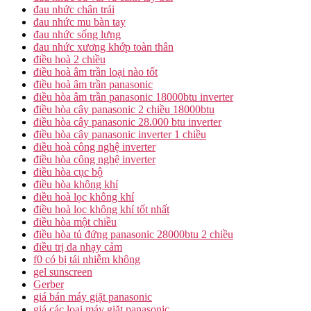
đau nhức chân trái
đau nhức mu bàn tay
đau nhức sống lưng
đau nhức xương khớp toàn thân
điều hoà 2 chiều
điều hoà âm trần loại nào tốt
điều hoà âm trần panasonic
điều hòa âm trần panasonic 18000btu inverter
điều hòa cây panasonic 2 chiều 18000btu
điều hòa cây panasonic 28.000 btu inverter
điều hòa cây panasonic inverter 1 chiều
điều hoà công nghệ inverter
điều hòa công nghệ inverter
điều hòa cục bộ
điều hòa không khí
điều hoà lọc không khí
điều hoà lọc không khí tốt nhất
điều hòa một chiều
điều hòa tủ đứng panasonic 28000btu 2 chiều
điều trị da nhạy cảm
f0 có bị tái nhiễm không
gel sunscreen
Gerber
giá bán máy giặt panasonic
giá các loại máy giặt panasonic