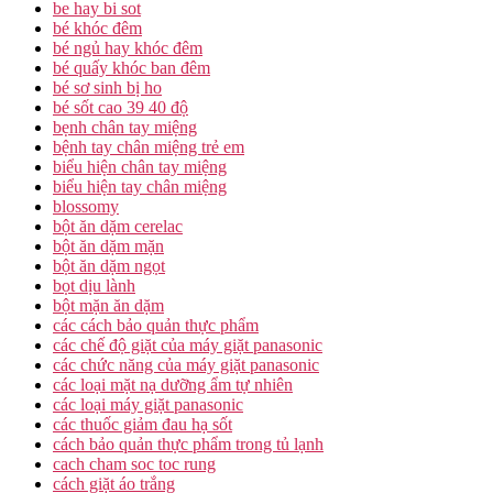
be hay bi sot
bé khóc đêm
bé ngủ hay khóc đêm
bé quấy khóc ban đêm
bé sơ sinh bị ho
bé sốt cao 39 40 độ
bẹnh chân tay miệng
bệnh tay chân miệng trẻ em
biểu hiện chân tay miệng
biểu hiện tay chân miệng
blossomy
bột ăn dặm cerelac
bột ăn dặm mặn
bột ăn dặm ngọt
bọt dịu lành
bột mặn ăn dặm
các cách bảo quản thực phẩm
các chế độ giặt của máy giặt panasonic
các chức năng của máy giặt panasonic
các loại mặt nạ dưỡng ẩm tự nhiên
các loại máy giặt panasonic
các thuốc giảm đau hạ sốt
cách bảo quản thực phẩm trong tủ lạnh
cach cham soc toc rung
cách giặt áo trắng