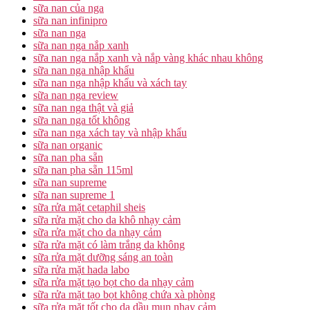
sữa nan của nga
sữa nan infinipro
sữa nan nga
sữa nan nga nắp xanh
sữa nan nga nắp xanh và nắp vàng khác nhau không
sữa nan nga nhập khẩu
sữa nan nga nhập khẩu và xách tay
sữa nan nga review
sữa nan nga thật và giả
sữa nan nga tốt không
sữa nan nga xách tay và nhập khẩu
sữa nan organic
sữa nan pha sẵn
sữa nan pha sẵn 115ml
sữa nan supreme
sữa nan supreme 1
sữa rửa mặt cetaphil sheis
sữa rửa mặt cho da khô nhạy cảm
sữa rửa mặt cho da nhạy cảm
sữa rửa mặt có làm trắng da không
sữa rửa mặt dưỡng sáng an toàn
sữa rửa mặt hada labo
sữa rửa mặt tạo bọt cho da nhạy cảm
sữa rửa mặt tạo bọt không chứa xà phòng
sữa rửa mặt tốt cho da dầu mụn nhạy cảm