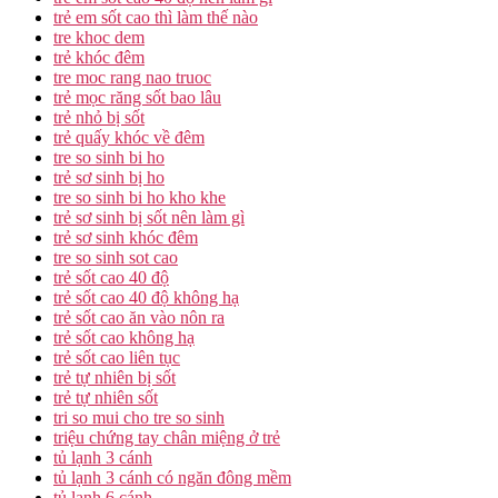
trẻ em sốt cao thì làm thế nào
tre khoc dem
trẻ khóc đêm
tre moc rang nao truoc
trẻ mọc răng sốt bao lâu
trẻ nhỏ bị sốt
trẻ quấy khóc về đêm
tre so sinh bi ho
trẻ sơ sinh bị ho
tre so sinh bi ho kho khe
trẻ sơ sinh bị sốt nên làm gì
trẻ sơ sinh khóc đêm
tre so sinh sot cao
trẻ sốt cao 40 độ
trẻ sốt cao 40 độ không hạ
trẻ sốt cao ăn vào nôn ra
trẻ sốt cao không hạ
trẻ sốt cao liên tục
trẻ tự nhiên bị sốt
trẻ tự nhiên sốt
tri so mui cho tre so sinh
triệu chứng tay chân miệng ở trẻ
tủ lạnh 3 cánh
tủ lạnh 3 cánh có ngăn đông mềm
tủ lạnh 6 cánh