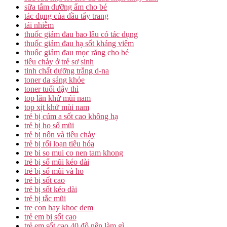
sữa tắm dưỡng ẩm cho bé
tác dụng của dầu tẩy trang
tái nhiễm
thuốc giảm đau bao lâu có tác dụng
thuốc giảm đau hạ sốt kháng viêm
thuốc giảm đau mọc răng cho bé
tiêu chảy ở trẻ sơ sinh
tinh chất dưỡng trắng d-na
toner da sáng khỏe
toner tuổi dậy thì
top lăn khử mùi nam
top xịt khử mùi nam
trẻ bị cúm a sốt cao không hạ
trẻ bị ho sổ mũi
trẻ bị nôn và tiêu chảy
trẻ bị rối loạn tiêu hóa
tre bi so mui co nen tam khong
trẻ bị sổ mũi kéo dài
trẻ bị sổ mũi và ho
trẻ bị sốt cao
trẻ bị sốt kéo dài
trẻ bị tắc mũi
tre con hay khoc dem
trẻ em bị sốt cao
trẻ em sốt cao 40 độ nên làm gì