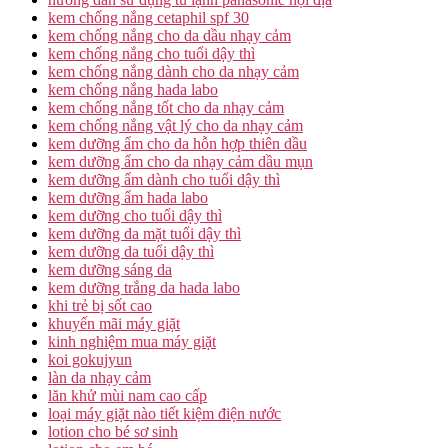
kem chống nắng cetaphil spf 30
kem chống nắng cho da dầu nhạy cảm
kem chống nắng cho tuổi dậy thì
kem chống nắng dành cho da nhạy cảm
kem chống nắng hada labo
kem chống nắng tốt cho da nhạy cảm
kem chống nắng vật lý cho da nhạy cảm
kem dưỡng ẩm cho da hỗn hợp thiên dầu
kem dưỡng ẩm cho da nhạy cảm dầu mụn
kem dưỡng ẩm dành cho tuổi dậy thì
kem dưỡng ẩm hada labo
kem dưỡng cho tuổi dậy thì
kem dưỡng da mặt tuổi dậy thì
kem dưỡng da tuổi dậy thì
kem dưỡng sáng da
kem dưỡng trắng da hada labo
khi trẻ bị sốt cao
khuyến mãi máy giặt
kinh nghiệm mua máy giặt
koi gokujyun
làn da nhạy cảm
lăn khử mùi nam cao cấp
loại máy giặt nào tiết kiệm điện nước
lotion cho bé sơ sinh