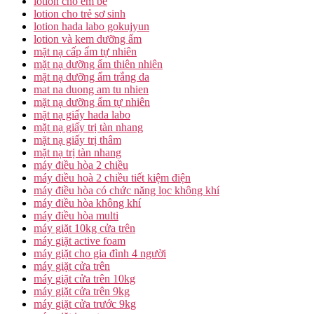
lotion cho em bé
lotion cho trẻ sơ sinh
lotion hada labo gokujyun
lotion và kem dưỡng ẩm
mặt nạ cấp ẩm tự nhiên
mặt nạ dưỡng ẩm thiên nhiên
mặt nạ dưỡng ẩm trắng da
mat na duong am tu nhien
mặt nạ dưỡng ẩm tự nhiên
mặt nạ giấy hada labo
mặt nạ giấy trị tàn nhang
mặt nạ giấy trị thâm
mặt nạ trị tàn nhang
máy điều hòa 2 chiều
máy điều hoà 2 chiều tiết kiệm điện
máy điều hòa có chức năng lọc không khí
máy điều hòa không khí
máy điều hòa multi
máy giặt 10kg cửa trên
máy giặt active foam
máy giặt cho gia đình 4 người
máy giặt cửa trên
máy giặt cửa trên 10kg
máy giặt cửa trên 9kg
máy giặt cửa trước 9kg