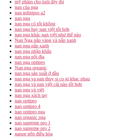
mỹ phẩm cho tuổi dậy thì
nan của nga
nan infinipro a2
nan nga
nan nga có tốt không
nan nga hay nan việt tốt hơn
nan nga khác nan việt như thế nào
Nan Nga nắp vàng và nắp xanh
nan nga nắp xanh
nan nga nhập khẩu
nan nga nội địa
nan nga optipro
Nan nga organic
nan nga sản xuất ở đâu
nan nga va nan thuy si co gi khac nhau
nan nga và nan việt cái nào tốt hơn
nan nga và việt
nan nga xách tay
nan optipro
nan optipro 4
nan optipro nga
nan organic nga
nan supreme pro 1
nan supreme pro 2
nanoe trên điều hòa