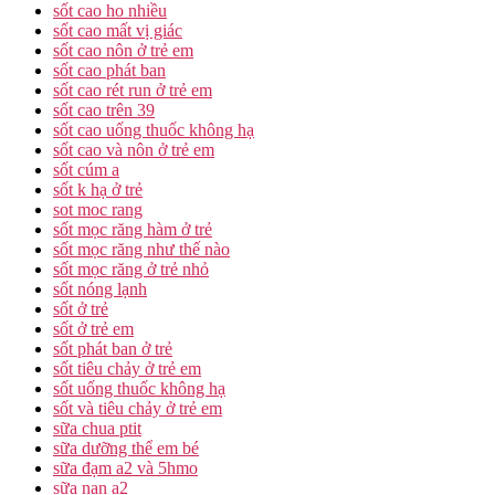
sốt cao ho nhiều
sốt cao mất vị giác
sốt cao nôn ở trẻ em
sốt cao phát ban
sốt cao rét run ở trẻ em
sốt cao trên 39
sốt cao uống thuốc không hạ
sốt cao và nôn ở trẻ em
sốt cúm a
sốt k hạ ở trẻ
sot moc rang
sốt mọc răng hàm ở trẻ
sốt mọc răng như thế nào
sốt mọc răng ở trẻ nhỏ
sốt nóng lạnh
sốt ở trẻ
sốt ở trẻ em
sốt phát ban ở trẻ
sốt tiêu chảy ở trẻ em
sốt uống thuốc không hạ
sốt và tiêu chảy ở trẻ em
sữa chua ptit
sữa dưỡng thể em bé
sữa đạm a2 và 5hmo
sữa nan a2