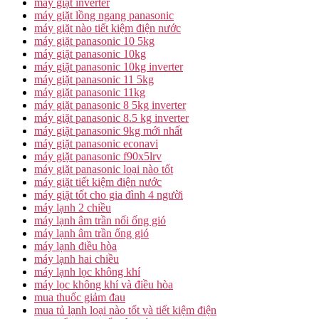
máy giặt inverter
máy giặt lồng ngang panasonic
máy giặt nào tiết kiệm điện nước
máy giặt panasonic 10 5kg
máy giặt panasonic 10kg
máy giặt panasonic 10kg inverter
máy giặt panasonic 11 5kg
máy giặt panasonic 11kg
máy giặt panasonic 8 5kg inverter
máy giặt panasonic 8.5 kg inverter
máy giặt panasonic 9kg mới nhất
máy giặt panasonic econavi
máy giặt panasonic f90x5lrv
máy giặt panasonic loại nào tốt
máy giặt tiết kiệm điện nước
máy giặt tốt cho gia đình 4 người
máy lạnh 2 chiều
máy lạnh âm trần nối ống gió
máy lạnh âm trần ống gió
máy lạnh điều hòa
máy lạnh hai chiều
máy lạnh lọc không khí
máy lọc không khí và điều hòa
mua thuốc giảm đau
mua tủ lạnh loại nào tốt và tiết kiệm điện