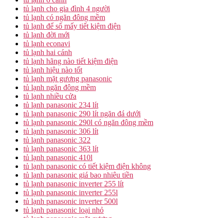
tủ lạnh cho gia đình 4 người
tủ lạnh có ngăn đông mềm
tủ lạnh để số mấy tiết kiệm điện
tủ lạnh đời mới
tủ lạnh econavi
tủ lạnh hai cánh
tủ lạnh hãng nào tiết kiệm điện
tủ lạnh hiệu nào tốt
tủ lạnh mặt gương panasonic
tủ lạnh ngăn đông mềm
tủ lạnh nhiều cửa
tủ lạnh panasonic 234 lít
tủ lạnh panasonic 290 lít ngăn đá dưới
tủ lạnh panasonic 290l có ngăn đông mềm
tủ lạnh panasonic 306 lít
tủ lạnh panasonic 322
tủ lạnh panasonic 363 lít
tủ lạnh panasonic 410l
tủ lạnh panasonic có tiết kiệm điện không
tủ lạnh panasonic giá bao nhiêu tiền
tủ lạnh panasonic inverter 255 lít
tủ lạnh panasonic inverter 255l
tủ lạnh panasonic inverter 500l
tủ lạnh panasonic loại nhỏ