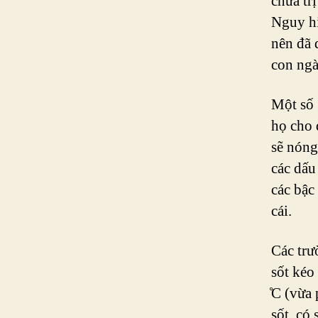
chữa tr
Nguy hi
nên đã 
con ngà
Một số 
họ cho 
sẽ nóng
các dấu
các bậc
cái.
Các trư
sốt kéo
̊C (vừa
sốt, có