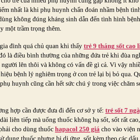
ị cho trẻ của nhiều phụ huynh cũng gặp không ít khó
ểm nhất là khi phụ huynh chẩn đoán nhầm bệnh tình
dùng không đúng kháng sinh dẫn đến tình hình bệnh
y một trầm trọng thêm.
gia đình quá chủ quan khi thấy
trẻ 9 tháng sốt cao l
đó là điều bình thường của những đứa trẻ khi đùa ng
 người lên thôi và không có vấn đề gì cả. Vì vậy nhi
 hiệu bệnh lý nghiêm trọng ở con trẻ lại bị bỏ qua. Q
 phụ huynh cũng cần hết sức chú ý trong việc chăm s
ờng hợp cần được đưa đi đến cơ sở y tế:
trẻ sốt 7 ng
 dài liên tiếp mà uống thuốc không hạ sốt, sốt rất cao
 phải cho dùng thuốc
hapacol 250 giá
cho vào viện 
 sử dụng thuốc nhưng bị dị ứng, sốt kèm theo các dấu