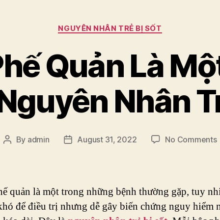
Categories
NGUYÊN NHÂN TRẺ BỊ SỐT
hế Quản Là Mộ
guyên Nhân Tr
By
admin
August 31, 2022
No Comments
Post
Post
author
date
ế quản là một trong những bệnh thường gặp, tuy nh
hó để điều trị nhưng dễ gây biến chứng nguy hiểm 