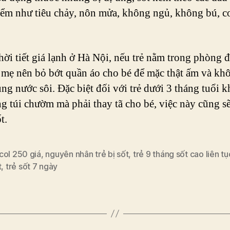
ểm như tiêu chảy, nôn mửa, không ngủ, không bú, co
hời tiết giá lạnh ở Hà Nội, nếu trẻ nằm trong phòng 
 mẹ nên bỏ bớt quần áo cho bé để mặc thật ấm và kh
ng nước sôi. Đặc biệt đối với trẻ dưới 3 tháng tuổi 
g túi chườm mà phải thay tã cho bé, việc này cũng s
t.
col 250 giá
,
nguyên nhân trẻ bị sốt
,
trẻ 9 tháng sốt cao liên tụ
t
,
trẻ sốt 7 ngày