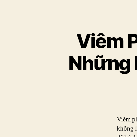
Viêm P
Những N
Viêm ph
không k