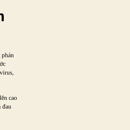
m
t phản
ước
virus,
 lên cao
n đau