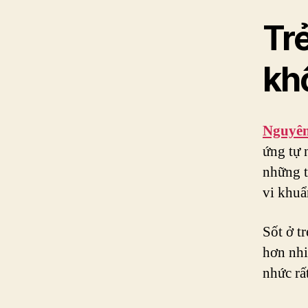
Tr
kh
Nguyên 
ứng tự 
những t
vi khuẩ
Sốt ở t
hơn nhi
nhức rấ