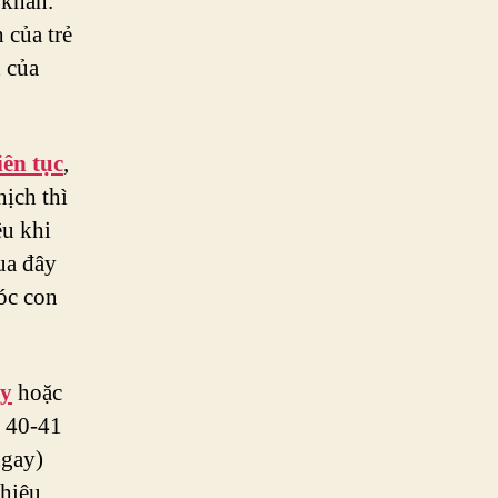
 khăn.
 của trẻ
 của
iên tục
,
hịch thì
ều khi
ua đây
óc con
ày
hoặc
, 40-41
ngay)
 hiệu