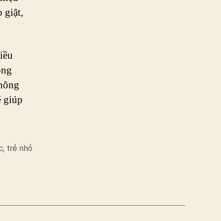
 giật,
điều
ông
không
ẽ giúp
c
,
trẻ nhỏ