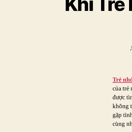
Khi Trẻ
Trẻ nhỏ
của trẻ
được tì
không t
gặp tìn
cùng nh