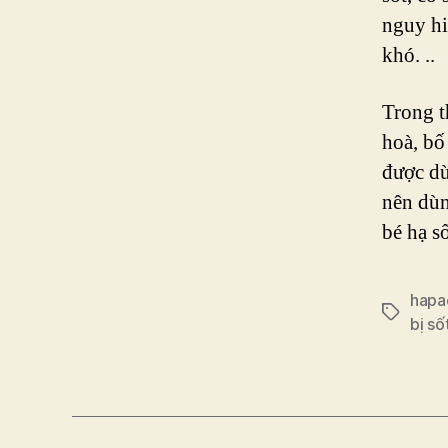
nguy hi
khó. ..
Trong t
hoà, bố
được dù
nên dùn
bé hạ số
hapa
Tags
bị số