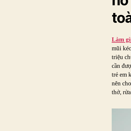
ho 
to
Làm gì 
mũi kéo
triệu c
cần đượ
trẻ em 
nên cho
thở, rử