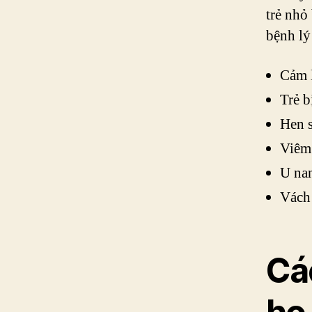
trẻ nhỏ
bệnh lý
Cảm 
Trẻ b
Hen 
Viêm
U na
Vách 
Cá