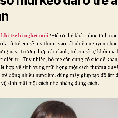
sổ mũi kéo dài ở trẻ 
àn
khi trẻ bị nghẹt mũi
? Để có thể khắc phục tình trạ
 dài ở trẻ em sẽ tùy thuộc vào rất nhiều nguyên nhân
hứng này. Trường hợp cảm lạnh, trẻ em sẽ tự khỏi mà
c điều trị. Tuy nhiên, bố mẹ cần củng cố sức đề khá
kết hợp vệ sinh vùng mũi họng một cách thường xuy
 trẻ uống nhiều nước ấm, dùng máy giúp tạo độ ẩm đ
a vệ sinh mũi một cách nhẹ nhàng đúng cách.