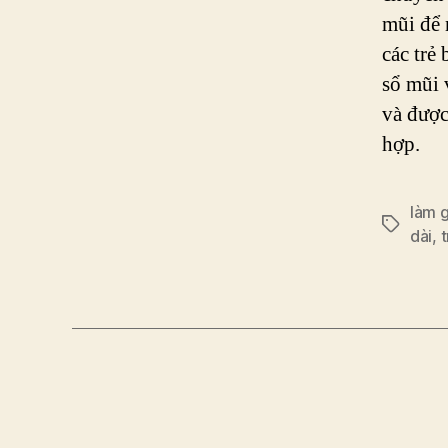
mũi để 
các trẻ
sổ mũi 
và đượ
hợp.
làm g
Tags
dài
,
t