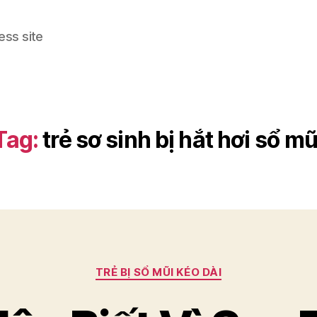
ess site
Tag:
trẻ sơ sinh bị hắt hơi sổ mũ
Categories
TRẺ BỊ SỔ MŨI KÉO DÀI