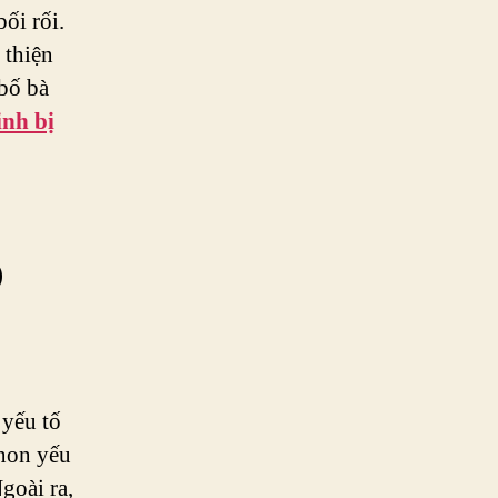
ối rối.
 thiện
 bố bà
inh bị
o
 yếu tố
 non yếu
goài ra,