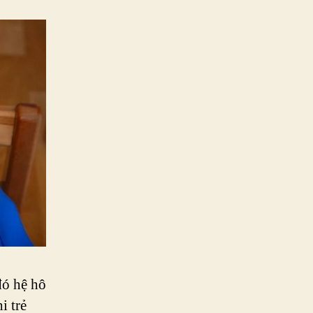
Dài?
đó hệ hô
i trẻ