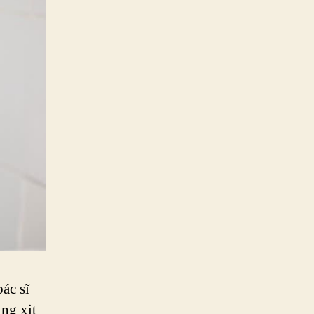
ác sĩ
ng xịt