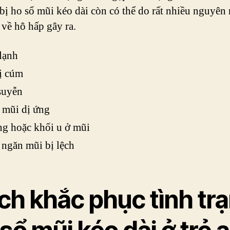
 bị ho sổ mũi kéo dài còn có thể do rất nhiều nguyên
 về hô hấp gây ra.
lạnh
ị cúm
suyễn
 mũi dị ứng
ng hoặc khối u ở mũi
ngăn mũi bị lệch
ch khắc phục tình tr