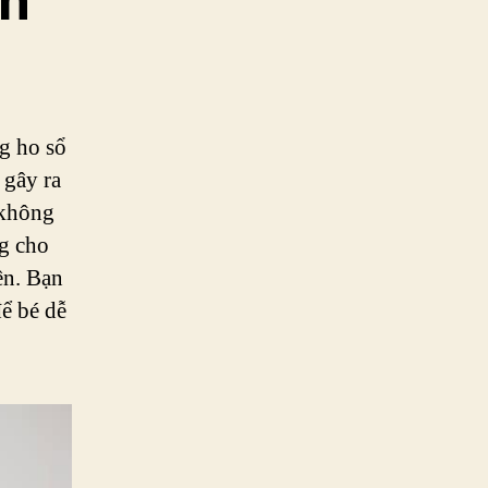
an
ng ho sổ
 gây ra
 không
ng cho
ên. Bạn
ể bé dễ