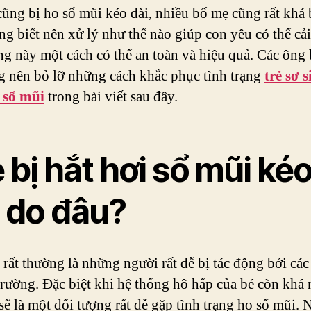
cũng bị ho sổ mũi kéo dài, nhiều bố mẹ cũng rất khá b
g biết nên xử lý như thế nào giúp con yêu có thể cải
ạng này một cách có thể an toàn và hiệu quả. Các ông
 nên bỏ lỡ những cách khắc phục tình trạng
trẻ sơ s
 sổ mũi
trong bài viết sau đây.
 bị hắt hơi sổ mũi ké
i do đâu?
 rất thường là những người rất dễ bị tác động bởi các
trường. Đặc biệt khi hệ thống hô hấp của bé còn khá
 sẽ là một đối tượng rất dễ gặp tình trạng ho sổ mũi. N