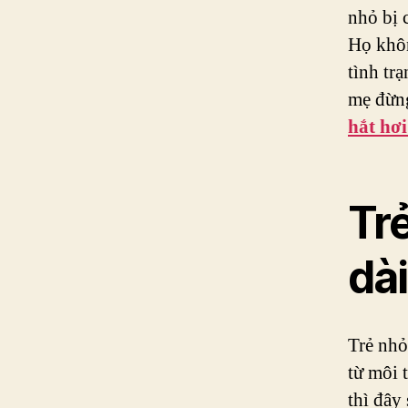
nhỏ bị 
Họ khôn
tình tr
mẹ đừng
hắt hơi
Trẻ
dà
Trẻ nhỏ
từ môi 
thì đây