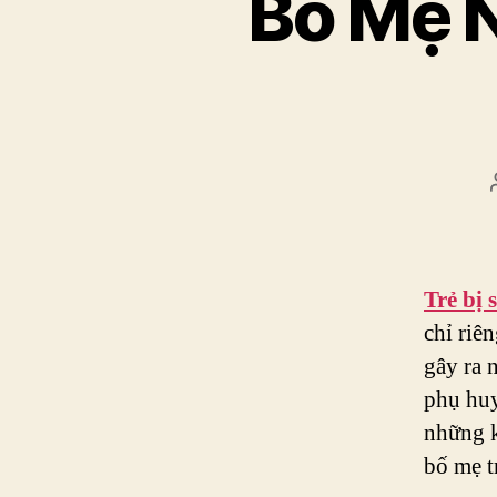
Bố Mẹ N
Trẻ bị 
chỉ riê
gây ra 
phụ huy
những k
bố mẹ t