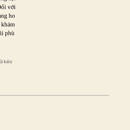
ối với
ạng ho
ĩ khám
ũi phù
ũi kéo