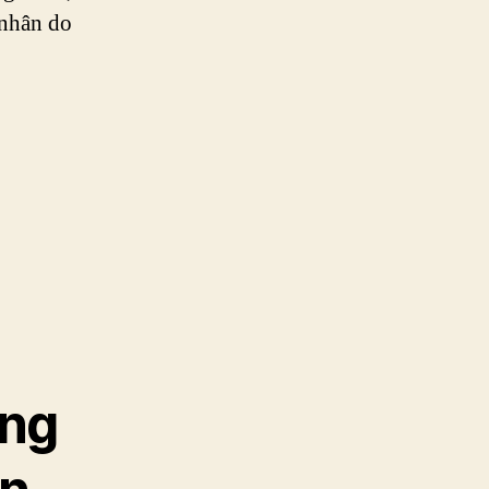
 nhân do
ạng