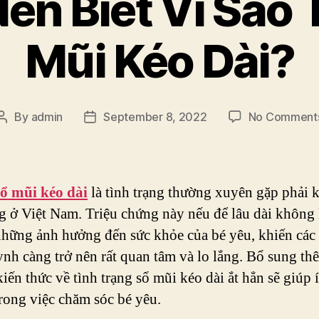
ên Biết Vì Sao T
Mũi Kéo Dài?
By
admin
September 8, 2022
No Comment
Post
Post
author
date
sổ mũi kéo dài
là tình trạng thường xuyên gặp phải 
ng ở Việt Nam. Triệu chứng này nếu để lâu dài không 
những ảnh hưởng đến sức khỏe của bé yêu, khiến các
nh càng trở nên rất quan tâm và lo lắng. Bổ sung th
iến thức về tình trạng sổ mũi kéo dài ắt hẳn sẽ giúp 
rong việc chăm sóc bé yêu.