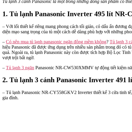
Tủ lạnh 3 cánh Panasonic là một trong những dòng sản phẩm có thiết
1. Tủ lạnh Panasonic Inverter 495 lít
– Với lối thiết kế riêng mang phong cách tối giản, có dấu ấn đương đ
diện mạo sang trọng của tủ một cách dễ dàng phù hợp với những phong
–
Có nên mua tủ lạnh panasonic ngăn đông mềm không
?
Tủ lạnh 3 
hiệu Panasonic đã được ứng dụng trên nhiều sản phẩm trong đó có t
quả. Ngoài ra, tủ lạnh Panasonic này còn được tích hợp Bộ Lọc Tin
vượt trội bất ngờ.
–
Tủ lạnh 3 ngăn
Panasonic NR-CW530XMMV tự động tiết kiệm năng 
2. Tủ lạnh 3 cánh Panasonic Inverter 49
– Tủ lạnh Panasonic NR-CY558GKV2 Inverter thiết kế 3 cửa tinh tế, h
gia đình.