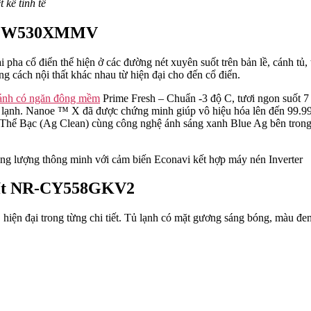
 kế tinh tế
 NR-CW530XMMV
ại pha cổ điển thể hiện ở các đường nét xuyên suốt trên bản lề, cánh t
 cách nội thất khác nhau từ hiện đại cho đến cổ điển.
cánh có ngăn đông mềm
Prime Fresh – Chuẩn -3 độ C, tươi ngon suốt
ủ lạnh. Nanoe ™ X đã được chứng minh giúp vô hiệu hóa lên đến 99.99
h Thể Bạc (Ag Clean) cùng công nghệ ánh sáng xanh Blue Ag bên tron
lượng thông minh với cảm biến Econavi kết hợp máy nén Inverter
1 lít NR-CY558GKV2
iện đại trong từng chi tiết. Tủ lạnh có mặt gương sáng bóng, màu đen