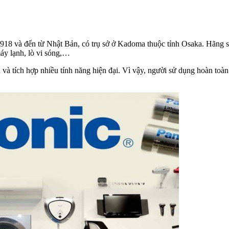
Nào
Tốt,
Tiết
Kiệm
1918 và đến từ Nhật Bản, có trụ sở ở Kadoma thuộc tỉnh Osaka. Hãng sả
Điện
máy lạnh, lò vi sóng,…
Nhất
2022
và tích hợp nhiều tính năng hiện đại. Vì vậy, người sử dụng hoàn toà