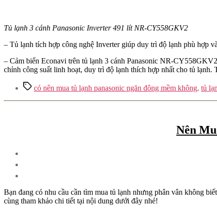
Tủ lạnh 3 cánh Panasonic Inverter 491 lít NR-CY558GKV2
– Tủ lạnh tích hợp công nghệ Inverter giúp duy trì độ lạnh phù hợp và
– Cảm biến Econavi trên tủ lạnh 3 cánh Panasonic NR-CY558GKV2 có k
chỉnh công suất linh hoạt, duy trì độ lạnh thích hợp nhất cho tủ lạn
Tags
có nên mua tủ lạnh panasonic ngăn đông mềm không
,
tủ lạ
Nên Mua
Bạn đang có nhu cầu cần tìm mua tủ lạnh nhưng phân vân không biế
cùng tham khảo chi tiết tại nội dung dưới đây nhé!