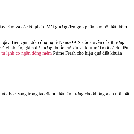
ủ, tay cầm và các bộ phận. Mặt gương đen góp phần làm nổi bật thêm
 7 ngày. Bên cạnh đó, công nghệ Nanoe™ X độc quyền của thương
% vi khuẩn, giảm dư lượng thuốc trừ sâu và khử mùi một cách hiệu
g
tủ lạnh có ngăn đông mềm
Prime Fresh cho hiệu quả diệt khuẩn
 nổi bậc, sang trọng tạo điểm nhấn ấn tượng cho không gian nội thất