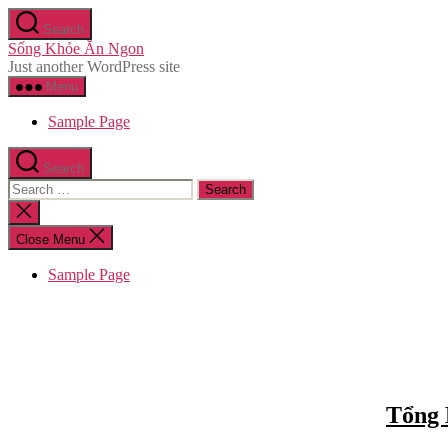
Skip
Search
to
Sống Khỏe Ăn Ngon
the
Just another WordPress site
content
Menu
Sample Page
Search
Search
for:
Close
search
Close Menu
Sample Page
Tổng 