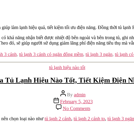
 giúp làm lạnh hiệu quả, tiết kiệm tối ưu điện năng. Đồng thời tủ lạnh
hả năng nhận biết được nhiệt độ bên ngoài và bên trong tủ, ghi nhớ 
h. Theo đó, sẽ giúp người sử dụng giảm lãng phí điện năng tiêu thụ mà 
nh 3 cánh
,
tủ lạnh 3 cánh có ngăn đông mềm
,
tủ lạnh 3 ngăn
,
tủ lạnh c
Categories
tủ lạnh hiệu nào tốt
 Tủ Lạnh Hiệu Nào Tốt, Tiết Kiệm Điện N
Post
By
admin
author
Post
February 5, 2023
date
on
No Comments
Nên
Mua
t nên chọn loại nào như
tủ lạnh 2 cánh
,
tủ lạnh 2 cánh to
,
tủ lạnh 3 ngă
Tủ
Lạnh
Hiệu