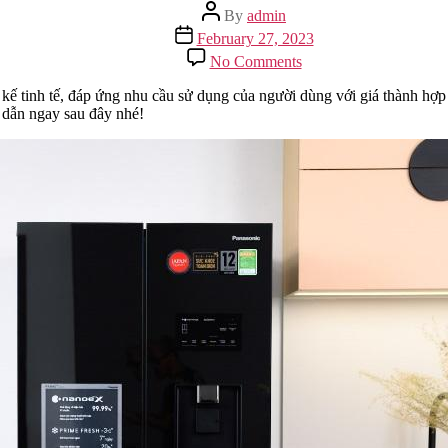
Post
By
admin
author
Post
February 27, 2023
date
on
No Comments
Tổng
Hợp
kế tinh tế, đáp ứng nhu cầu sử dụng của người dùng với giá thành hợp
Mẫu
 dẫn ngay sau đây nhé!
Tủ
Lạnh
3
Cánh
Panasonic
Chất
Lượng